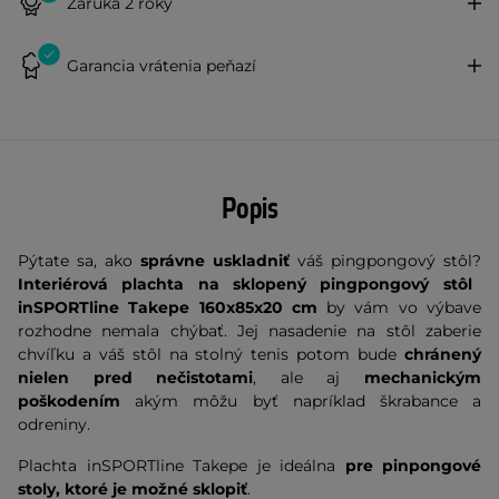
Záruka 2 roky
Garancia vrátenia peňazí
Popis
Pýtate sa, ako
správne uskladniť
váš pingpongový stôl?
Interiérová plachta na sklopený pingpongový stôl
inSPORTline Takepe 160x85x20 cm
by vám vo výbave
rozhodne nemala chýbať. Jej nasadenie na stôl zaberie
chvíľku a váš stôl na stolný tenis potom bude
chránený
nielen pred nečistotami
, ale aj
mechanickým
poškodením
akým môžu byť napríklad škrabance a
odreniny.
Plachta inSPORTline Takepe je ideálna
pre pinpongové
stoly, ktoré je možné sklopiť
.