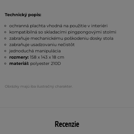
Technický popis:
ochranná plachta vhodná na použitie v interiéri
kompatibilná so skladacími pingpongovými stolmi
zabraňuje mechanickému poškodeniu dosky stola
zabraňuje usadzovaniu nečistôt
jednoduchá manipulácia
rozmery:
158 x 143 x 18 cm
materiál:
polyester 210D
Obrázky majú iba ilustračný charakter.
Recenzie