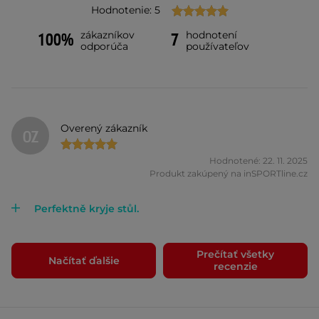
Hodnotenie: 5
zákazníkov
hodnotení
100%
7
odporúča
používateľov
Overený zákazník
OZ
Hodnotené: 22. 11. 2025
Produkt zakúpený na inSPORTline.cz
Perfektně kryje stůl.
Prečítať všetky
Načítať ďalšie
recenzie