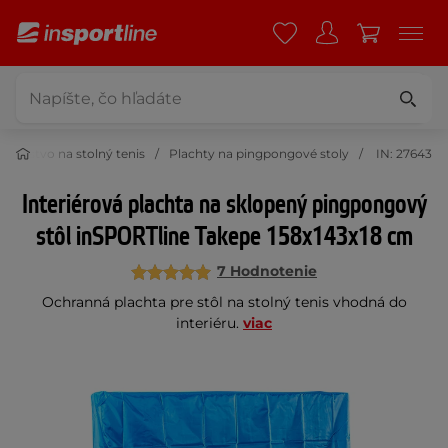
lušenstvo na stolný tenis
Plachty na pingpongové stoly
IN: 27643
Interiérová plachta na sklopený pingpongový
stôl inSPORTline Takepe 158x143x18 cm
7 Hodnotenie
Ochranná plachta pre stôl na stolný tenis vhodná do
interiéru.
viac