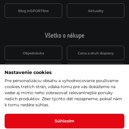
Blog inSPORTline
Aktuality
Všetko o nákupe
Objednávka
Cena a druh dopravy
Spôsob platby
Vernostný systém
Nastavenie cookies
Pre personalizáciu obsahu a vyhodnocovanie používame
cookies tretích strán, vďaka tomu pre vás dokážeme na
Montáž a servis
Reklamácie a záruka
webe aj mimo neho zobrazovať relevantnejšie ponuky
našich produktov. Zber týchto dát nezapneme, pokiaľ nám
k tomu nedáte súhlas.
Kariéra
Obchodné podmienky
Súhlasím