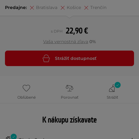
Predajne:
Bratislava
Košice
Trenčín
22,90 €
s DPH
Vaša vernostná zľava
0%
Strážiť dostupnosť
Obľúbené
Porovnať
Strážiť
K nákupu získavate