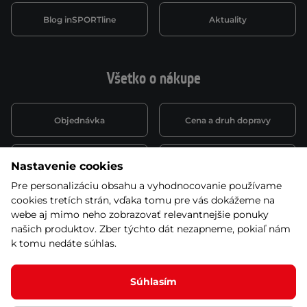
Blog inSPORTline
Aktuality
Všetko o nákupe
Objednávka
Cena a druh dopravy
Spôsob platby
Vernostný systém
Nastavenie cookies
Pre personalizáciu obsahu a vyhodnocovanie používame
cookies tretích strán, vďaka tomu pre vás dokážeme na
Montáž a servis
Reklamácie a záruka
webe aj mimo neho zobrazovať relevantnejšie ponuky
našich produktov. Zber týchto dát nezapneme, pokiaľ nám
k tomu nedáte súhlas.
Kariéra
Obchodné podmienky
Súhlasím