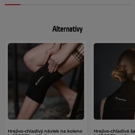
Alternatívy
Hrejivo-chladivý návlek na koleno
Hrejivo-chladivá š