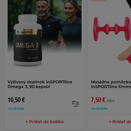
Výživový doplnok inSPORTline
Masážna pomôcka 
Omega 3, 90 kapsúl
inSPORTline Emm
10,50 €
7,50 €
8,90 €
na sklade
na sklade
+ Pridať do košíka
+ Pridať d