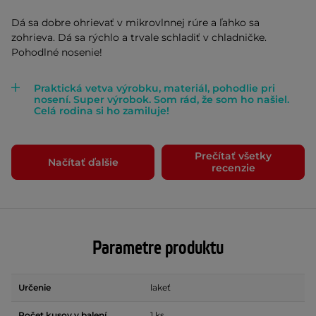
Dá sa dobre ohrievať v mikrovlnnej rúre a ľahko sa
zohrieva. Dá sa rýchlo a trvale schladiť v chladničke.
Pohodlné nosenie!
Praktická vetva výrobku, materiál, pohodlie pri
nosení. Super výrobok. Som rád, že som ho našiel.
Celá rodina si ho zamiluje!
Prečítať všetky
Načítať ďalšie
recenzie
Parametre produktu
Určenie
lakeť
Počet kusov v balení
1 ks