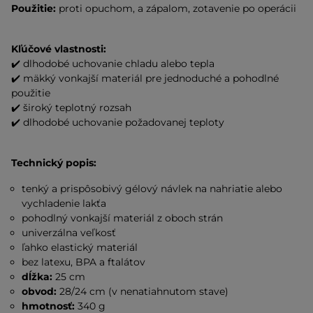
Použitie:
proti opuchom, a zápalom, zotavenie po operácii
Kľúčové vlastnosti:
✔️ dlhodobé uchovanie chladu alebo tepla
✔️ mäkký vonkajší materiál pre jednoduché a pohodlné
použitie
✔️ široký teplotný rozsah
✔️ dlhodobé uchovanie požadovanej teploty
Technický popis:
tenký a prispôsobivý gélový návlek na nahriatie alebo
vychladenie lakťa
pohodlný vonkajší materiál z oboch strán
univerzálna veľkosť
ľahko elastický materiál
bez latexu, BPA a ftalátov
dĺžka:
25 cm
obvod:
28/24 cm (v nenatiahnutom stave)
hmotnosť:
340 g