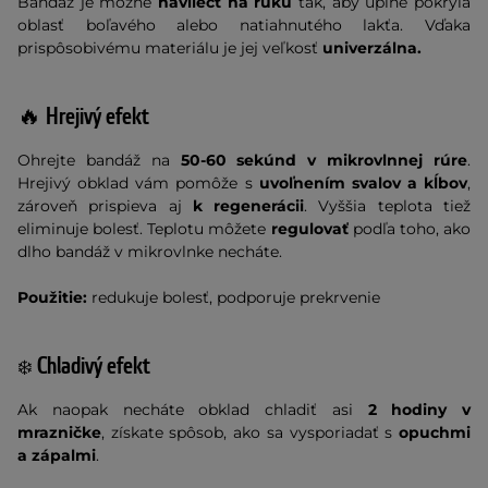
Bandáž je možné
navliecť na ruku
tak, aby úplne pokryla
oblasť boľavého alebo natiahnutého lakťa. Vďaka
prispôsobivému materiálu je jej veľkosť
univerzálna.
🔥 Hrejivý efekt
Ohrejte bandáž na
50-60 sekúnd v mikrovlnnej rúre
.
Hrejivý obklad vám pomôže s
uvoľnením svalov a kĺbov
,
zároveň prispieva aj
k regenerácii
. Vyššia teplota tiež
eliminuje bolesť. Teplotu môžete
regulovať
podľa toho, ako
dlho bandáž v mikrovlnke necháte.
Použitie:
redukuje bolesť, podporuje prekrvenie
Chladivý efekt
❄️
Ak naopak necháte obklad chladiť asi
2 hodiny v
mrazničke
, získate spôsob, ako sa vysporiadať s
opuchmi
a zápalmi
.