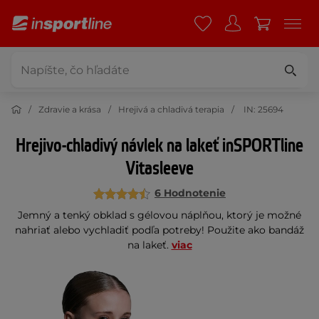
Zdravie a krása
Hrejivá a chladivá terapia
IN: 25694
Hrejivo-chladivý návlek na lakeť inSPORTline
Vitasleeve
6 Hodnotenie
Jemný a tenký obklad s gélovou náplňou, ktorý je možné
nahriať alebo vychladiť podľa potreby! Použite ako bandáž
na lakeť.
viac