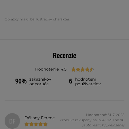
Obrázky majú iba ilustračný charakter.
Recenzie
Hodnotenie: 4.5
zákazníkov
hodnotení
90%
6
odporúča
používateľov
Hodnotené: 31. 7. 2025
Dékány Ferenc
DF
Produkt zakúpený na inSPORTline.hu
(automaticky preložené)