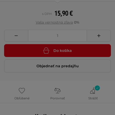
15,90 €
s DPH
Vaša vernostná zľava
0%
Do košíka
Objednať na predajňu
Obľúbené
Porovnať
Strážiť