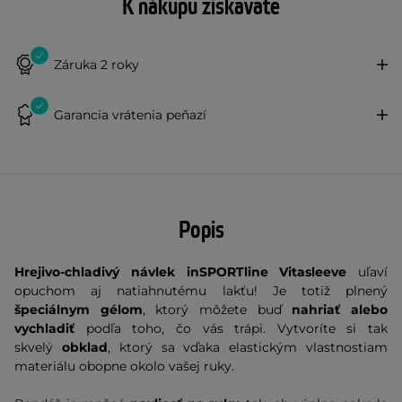
K nákupu získavate
Záruka 2 roky
Garancia vrátenia peňazí
Popis
Hrejivo-chladivý návlek inSPORTline Vitasleeve
uľaví
opuchom aj natiahnutému lakťu! Je totiž plnený
špeciálnym gélom
, ktorý môžete buď
nahriať alebo
vychladiť
podľa toho, čo vás trápi. Vytvoríte si tak
skvelý
obklad
, ktorý sa vďaka elastickým vlastnostiam
materiálu obopne okolo vašej ruky.