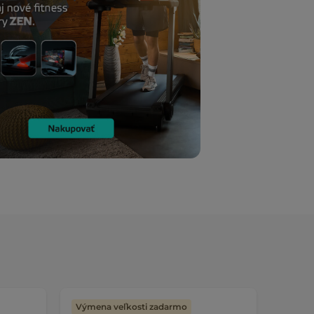
Výmena veľkosti zadarmo
Výmen