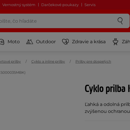
Vernostný systém
Darčekové poukazy
Servis
Moto
Outdoor
Zdravie a krása
Záh
rtové prilby
Cyklo a inline prilby
Prilby pre dospelých
4CKS000035MBK)
Cyklo prilb
Ľahká a odolná pri
zvýšenou ochranou 