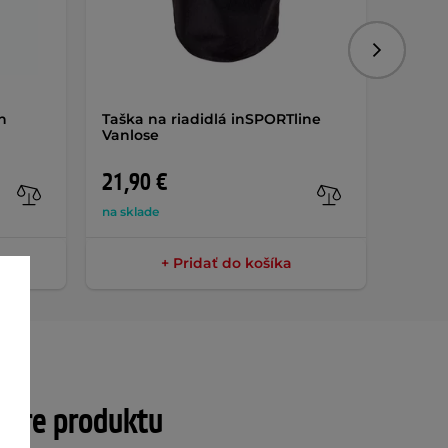
Nasledujú
n
Taška na riadidlá inSPORTline
Zvonč
Vanlose
10 021
21,90 €
0,95 
na sklade
skladom
+ Pridať do košíka
tre produktu