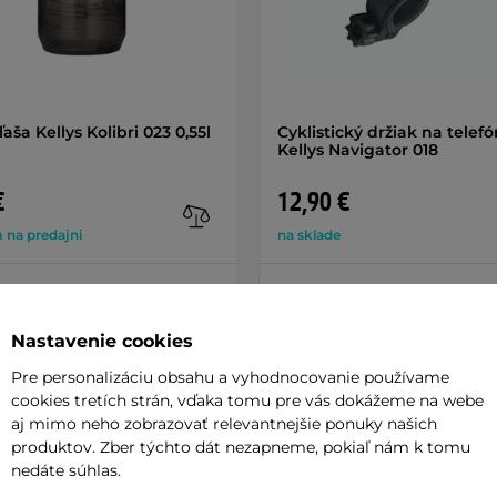
ľaša Kellys Kolibri 023 0,55l
Cyklistický držiak na telefó
Kellys Navigator 018
€
12,90 €
 na predajni
na sklade
+ Pridať do košíka
+ Pridať do košíka
Nastavenie cookies
Pre personalizáciu obsahu a vyhodnocovanie používame
cookies tretích strán, vďaka tomu pre vás dokážeme na webe
aj mimo neho zobrazovať relevantnejšie ponuky našich
produktov. Zber týchto dát nezapneme, pokiaľ nám k tomu
Parame
nedáte súhlas.