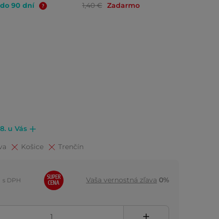
 do 90 dní
1,40 €
Zadarmo
.8. u Vás
va
Košice
Trenčín
SUPER
Vaša vernostná zľava
0%
s DPH
CENA