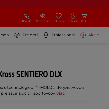
Kontakty
Porovnanie
Obľúbené
Prihlásiť
Košík
rada
Pre deti
Professional
Akcie
a Kross SENTIERO DLX
lba s technológiou IN-MOLD a dvojvrstvovou
pre začínajúcich športovcov.
viac