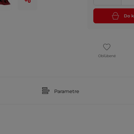
+6
Do k
Obľúbené
Parametre