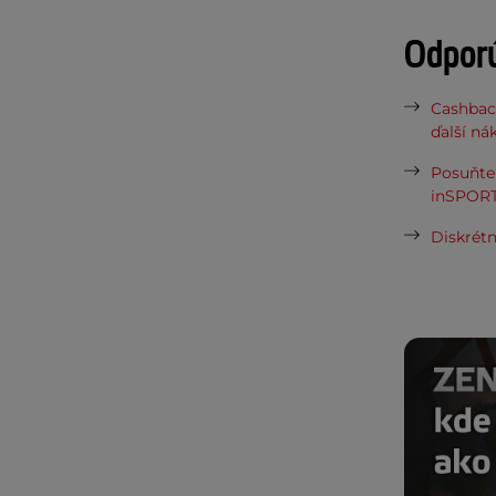
Odpor
Cashbac
ďalší ná
Posuňte 
inSPORT
Diskrétn