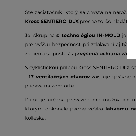
Ste začiatočník, ktorý sa chystá na náročnej
Kross SENTIERO DLX
presne to, čo hľadáte.
Jej škrupina
s technológiou IN-MOLD
je zl
pre vyššiu bezpečnosť pri zdolávaní aj tých n
zranenia sa postará aj
zvýšená ochrana zátyl
S cyklistickou prilbou Kross SENTIERO DLX s
–
17 ventilačných otvorov
zaisťuje správne o
pridáva na komforte.
Prilba je určená prevažne pre mužov, ale m
ktorým dokonale padne vďaka
ľahkému na
kolieska.