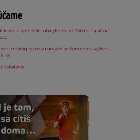
účame
k k vybraným elektrobicyklom. Až 350 eur späť na
kup.
svoj tréning na novú úroveň so športovou výživou
line!
e zabalenie