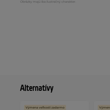
Obrázky majú iba ilustračný charakter.
Alternatívy
Výmena veľkosti zadarmo
Výmena