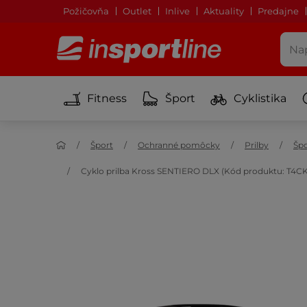
Požičovňa
Outlet
Inlive
Aktuality
Predajne
Fitness
Šport
Cyklistika
Šport
Ochranné pomôcky
Prilby
Špo
Cyklo prilba Kross SENTIERO DLX (Kód produktu: T