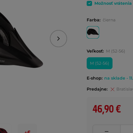
Možnosť vrátenia
Farba:
čierna
Nasledujúce
Veľkosť:
M (52-56)
M (52-56)
E-shop:
na sklade - 11
Predajne:
Bratisla
46,90 €