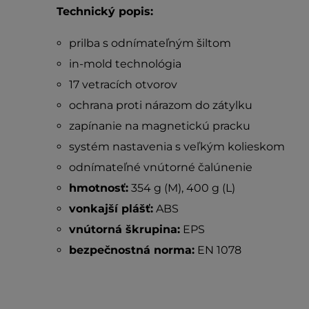
Technický popis:
prilba s odnímateľným šiltom
in-mold technológia
17 vetracích otvorov
ochrana proti nárazom do zátylku
zapínanie na magnetickú pracku
systém nastavenia s veľkým kolieskom
odnímateľné vnútorné čalúnenie
hmotnosť:
354 g (M), 400 g (L)
vonkajší plášť:
ABS
vnútorná škrupina:
EPS
bezpečnostná norma:
EN 1078