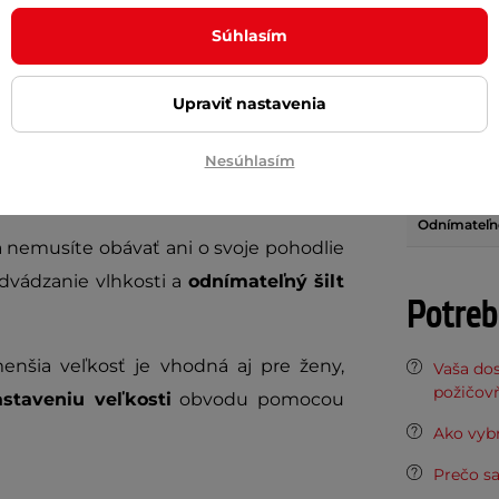
Súhlasím
šie lesné trasy? Potom je
cyklo prilba
Technológia
Regulácia v
Upraviť nastavenia
ožená hneď z dvoch druhov materiálov
Hmotnosť (
Nesúhlasím
ajnáročnejších ciest. O zníženie rizika
Ventilácia
ku
.
Odnímateľn
a nemusíte obávať ani o svoje pohodlie
dvádzanie vlhkosti a
odnímateľný šilt
Potreb
enšia veľkosť je vhodná aj pre ženy,
Vaša do
požičov
staveniu veľkosti
obvodu pomocou
Ako vybr
Prečo sa