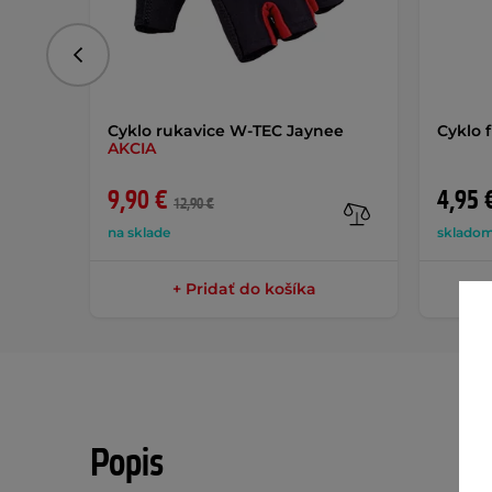
Predchádzajúce
Cyklo rukavice W-TEC Jaynee
Cyklo f
AKCIA
9,90 €
4,95 
12,90 €
na sklade
skladom
+ Pridať do košíka
Popis