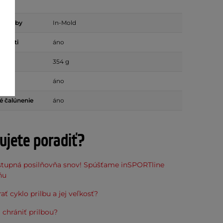
 výroby
In-Mold
eľkosti
áno
g)
354 g
áno
é čalúnenie
áno
ujete poradiť?
stupná posilňovňa snov! Spúšťame inSPORTline
ňu
ať cyklo prilbu a jej veľkosť?
 chrániť prilbou?