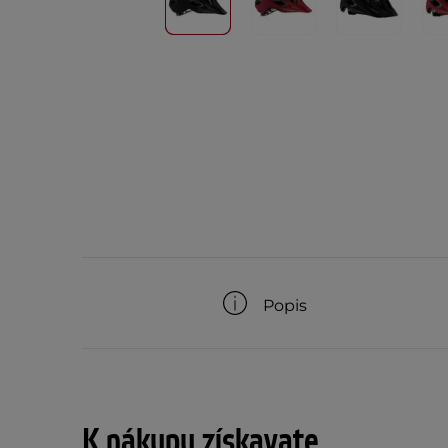
Popis
K nákupu získavate