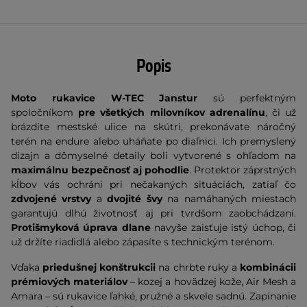
Popis
Moto rukavice W-TEC Janstur
sú perfektným
spoločníkom
pre všetkých milovníkov adrenalínu
, či už
brázdite mestské ulice na skútri, prekonávate náročný
terén na endure alebo uháňate po diaľnici. Ich premyslený
dizajn a dômyselné detaily boli vytvorené s ohľadom na
maximálnu bezpečnosť aj pohodlie
. Protektor záprstných
kĺbov vás ochráni pri nečakaných situáciách, zatiaľ čo
zdvojené vrstvy
a
dvojité švy
na namáhaných miestach
garantujú dlhú životnosť aj pri tvrdšom zaobchádzaní.
Protišmyková úprava dlane
navyše zaisťuje istý úchop, či
už držíte riadidlá alebo zápasíte s technickým terénom.
Vďaka
priedušnej konštrukcii
na chrbte ruky a
kombinácii
prémiových materiálov
– kozej a hovädzej kože, Air Mesh a
Amara – sú rukavice ľahké, pružné a skvele sadnú. Zapínanie