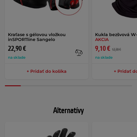
Kraťase s gélovou vložkou
Kukla bezšvová W
inSPORTline Sangelo
AKCIA
22,90 €
9,10 €
12,30 €
na sklade
na sklade
+ Pridať do košíka
+ Pridať d
Alternatívy