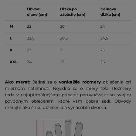
Obvod
Dĺžka po
Celková
dlane (cm)
zápästie (cm)
dĺžka (cm)
M
22
20
24
L
22,5
20,5
24,5
XL
23
21
25
XXL
24
22
26
Ako merať:
Jedná sa o
vonkajšie rozmery
oblečenia pri
miernom natiahnutí. Nejedná sa o miery tela. Rozmery
teda v najoptimálnejšom prípade porovnávajte so svojim
pôvodným oblečením, ktoré vám dobre sedí. Obvody
merajte ako šírku oblečenia a vynásobte dvoma.