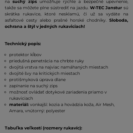
na
suchý zips
umožňuje rýchle a bezpečné upevnenie,
takže sa môžete plne sústrediť na jazdu.
W-TEC Janstur
sú
skrátka rukavice, ktoré nesklamú, či už sa vydáte na
asfaltové cesty alebo prašné horské chodníky.
Sloboda,
ochrana a štýl v jedných rukaviciach!
Technický popis:
protektor kĺbov
priedušná penetrácia na chrbte ruky
dvojitá vrstva na najviac namáhaných miestach
dvojité švy na kritických miestach
protišmyková úprava dlane
zapínanie na suchý zips
možnosť ovládať dotykové zariadenia priamo v
rukaviciach
materiál:
vonkajší: kozia a hovädzia koža, Air Mesh,
Amara, vnútorný: polyester
Tabuľka veľkostí (rozmery rukavíc):