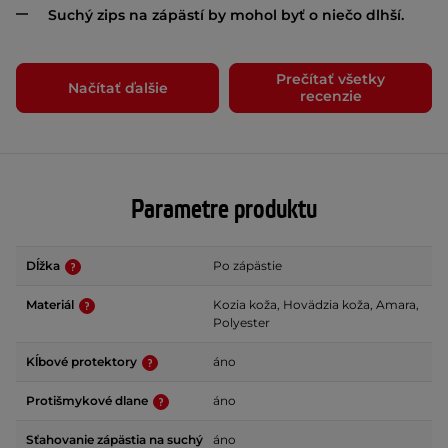
Suchý zips na zápästí by mohol byť o niečo dlhší.
Prečítať všetky
Načítať ďalšie
recenzie
Parametre produktu
Dĺžka
Po zápästie
Materiál
Kozia koža, Hovädzia koža, Amara,
Polyester
Kĺbové protektory
áno
Protišmykové dlane
áno
Sťahovanie zápästia na suchý
áno