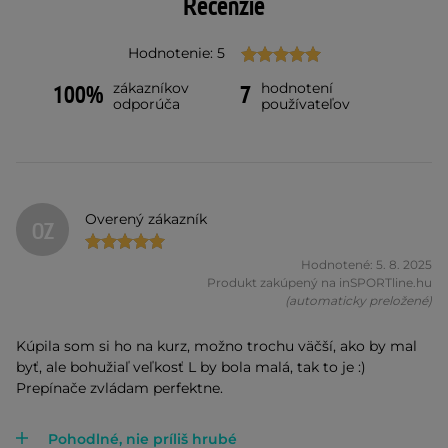
Recenzie
Hodnotenie: 5
zákazníkov
hodnotení
100%
7
odporúča
používateľov
Overený zákazník
OZ
Hodnotené: 5. 8. 2025
Produkt zakúpený na inSPORTline.hu
(automaticky preložené)
Kúpila som si ho na kurz, možno trochu väčší, ako by mal
byť, ale bohužiaľ veľkosť L by bola malá, tak to je :)
Prepínače zvládam perfektne.
Pohodlné, nie príliš hrubé