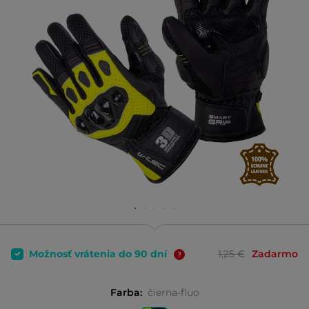
Možnosť vrátenia do 90 dní
1,25 €
Zadarmo
Farba:
čierna-fluo