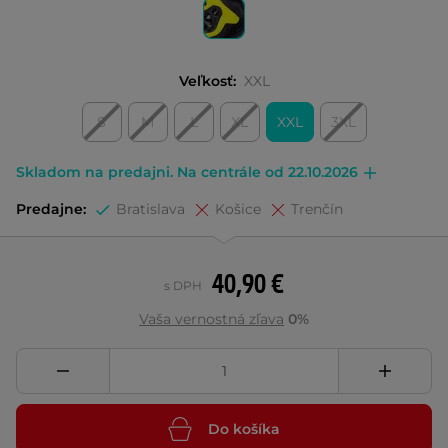
Veľkosť:
XXL
S
M
L
XL
XXL
3XL
Skladom na predajni. Na centrále od 22.10.2026
Predajne:
Bratislava
Košice
Trenčín
40,90 €
s DPH
Vaša vernostná zľava
0%
Do košíka