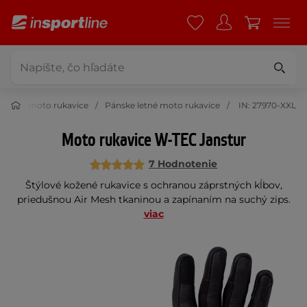
Letné moto rukavice
Pánske letné moto rukavice
IN: 27970-XXL
Moto rukavice W-TEC Janstur
7 Hodnotenie
Štýlové kožené rukavice s ochranou záprstných kĺbov,
priedušnou Air Mesh tkaninou a zapínaním na suchý zips.
viac