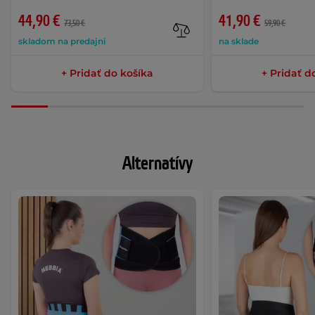
44,90 €
41,90 €
73,50 €
59,90 €
skladom na predajni
na sklade
+ Pridať do košíka
+ Pridať d
Alternatívy