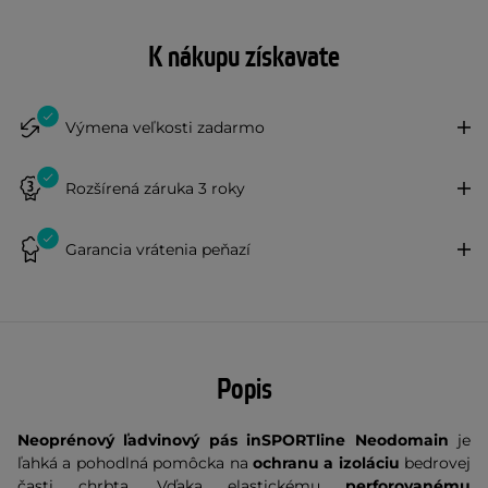
K nákupu získavate
Výmena veľkosti zadarmo
Rozšírená záruka 3 roky
Garancia vrátenia peňazí
Popis
Neoprénový ľadvinový pás inSPORTline Neodomain
je
ľahká a pohodlná pomôcka na
ochranu a izoláciu
bedrovej
časti chrbta. Vďaka elastickému
perforovanému