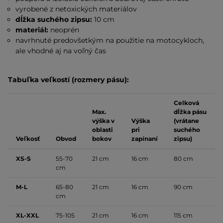
vyrobené z netoxických materiálov
dĺžka suchého zipsu:
10 cm
materiál:
neoprén
navrhnuté predovšetkým na použitie na motocykloch,
ale vhodné aj na voľný čas
Tabuľka veľkostí (rozmery pásu):
Celková
Max.
dĺžka pásu
výška v
Výška
(vrátane
oblasti
pri
suchého
Veľkosť
Obvod
bokov
zapínaní
zipsu)
XS-S
55-70
21 cm
16 cm
80 cm
cm
M-L
65-80
21 cm
16 cm
90 cm
cm
XL-XXL
75-105
21 cm
16 cm
115 cm