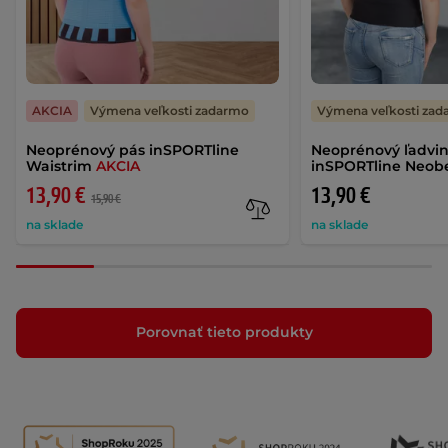
AKCIA
Výmena veľkosti zadarmo
Výmena veľkosti za
Neoprénový pás inSPORTline
Neoprénový ľadvi
Waistrim
AKCIA
inSPORTline Neobe
13,90 €
13,90 €
15,90 €
na sklade
na sklade
Porovnať tieto produkty