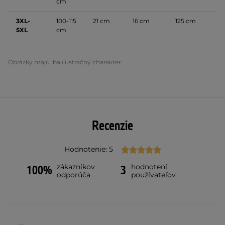
cm
3XL-
100-115
21 cm
16 cm
125 cm
5XL
cm
Obrázky majú iba ilustračný charakter.
Recenzie
Hodnotenie: 5
zákazníkov
hodnotení
100%
3
odporúča
používateľov