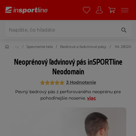
é pomôcky
Spevnenie tela
Bedrové a ľadvinové pásy
IN: 28120
Neoprénový ľadvinový pás inSPORTline
Neodomain
3 Hodnotenie
Pevný bedrový pás z perforovaného neoprénu pre
pohodlnejšie nosenie.
viac