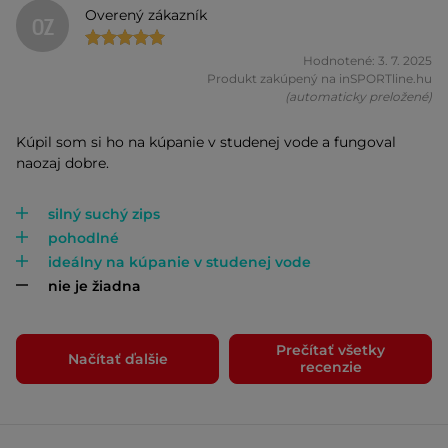
Overený zákazník
OZ
Hodnotené: 3. 7. 2025
Produkt zakúpený na inSPORTline.hu
(automaticky preložené)
Kúpil som si ho na kúpanie v studenej vode a fungoval
naozaj dobre.
silný suchý zips
pohodlné
ideálny na kúpanie v studenej vode
nie je žiadna
Prečítať všetky
Načítať ďalšie
recenzie