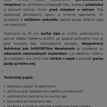
neoprénu
sa pohodlne prispôsobí telu, zostáva
priedušný
a zároveň účinne chráni
pred chladom a vetrom
. Pás
poskytuje prirodzenú oporu a mierne spevnenie, čo
prispieva k
väčšiemu pohodliu
najmä počas dlhších jázd
na motocykli.
Zapínanie na 10 cm
suchý zips
je rýchle, jednoduché a
pevné. Vďaka nízkemu profilu sa opasok pohodlne nosí aj
pod bundou bez obmedzenia pohybu.
Neoprénový
ľadvinový pás inSPORTline Neodomain
je vyrobený zo
zdravotne nezávadných materiálov
a je ideálnou voľbou
pre každého, kto chce mať
chrbát v teple
a pohodlí
počas
jazdy aj mimo nej
.
Technický popis:
bedrová výstuž na spevnenie
perforovaný neoprén pre ideálnu priedušnosť
jednoduché zapínanie na suchý zips
pohodlné priliehanie k telu
podpora a izolácia obličiek a bedrovej časti chrbta