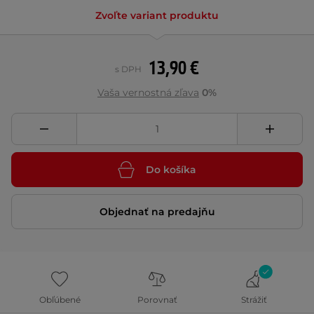
Zvoľte variant produktu
13,90 €
s DPH
Vaša vernostná zľava
0%
Do košíka
Objednať na predajňu
Obľúbené
Porovnať
Strážiť