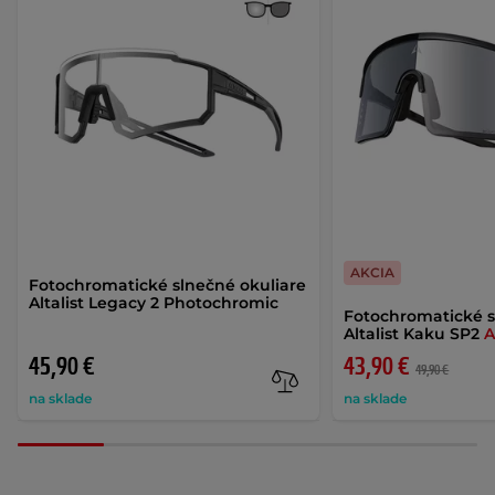
AKCIA
Fotochromatické slnečné okuliare
Altalist Legacy 2 Photochromic
Fotochromatické s
Altalist Kaku SP2
A
45,90 €
43,90 €
49,90 €
na sklade
na sklade