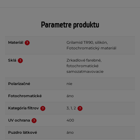
Parametre produktu
Materiál
Grilamid TR90, silikón,
Fotochromatický materiál
Sklá
Zrkadlové farebné,
fotochromatické
samozatmavovacie
Polarizačné
nie
Fotochromatické
áno
Kategória filtrov
3, 1, 2
UV ochrana
400
Puzdro látkové
áno