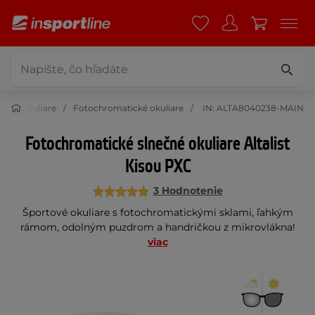
nečné okuliare
Fotochromatické okuliare
IN: ALTA8040238-MAIN
Fotochromatické slnečné okuliare Altalist
Kisou PXC
3 Hodnotenie
Športové okuliare s fotochromatickými sklami, ľahkým
rámom, odolným puzdrom a handričkou z mikrovlákna!
viac