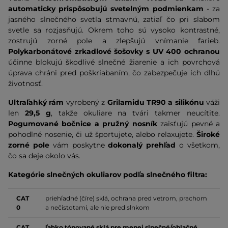
automaticky prispôsobujú svetelným podmienkam
-
za
jasného slnečného svetla stmavnú
, zatiaľ čo pri slabom
svetle sa rozjasňujú. Okrem toho sú vysoko kontrastné,
zostrujú zorné pole a zlepšujú vnímanie farieb.
Polykarbonátové zrkadlové šošovky s UV 400 ochranou
účinne blokujú škodlivé slnečné žiarenie a ich povrchová
úprava chráni pred poškriabaním, čo zabezpečuje ich dlhú
životnosť.
Ultraľahký rám
vyrobený z
Grilamidu TR90 a silikónu
váži
len
29,5 g
, takže okuliare na tvári takmer neucítite.
Pogumované bočnice a pružný nosník
zaisťujú pevné a
pohodlné nosenie, či už športujete, alebo relaxujete.
Široké
zorné pole
vám poskytne
dokonalý prehľad
o všetkom,
čo sa deje okolo vás.
Kategórie slnečných okuliarov podľa slnečného filtra:
CAT
priehľadné (číre) sklá, ochrana pred vetrom, prachom
0
a nečistotami, ale nie pred slnkom
CAT
ľahko tónované sklá pre menej slnečné/oblačné