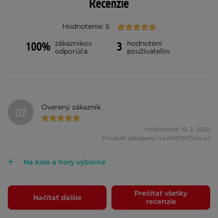
Recenzie
Hodnotenie: 5
zákazníkov
hodnotení
100%
3
odporúča
používateľov
Overený zákazník
OZ
Hodnotené: 19. 2. 2026
Produkt zakúpený na inSPORTline.cz
Na kolo a hory výborné
Prečítať všetky
Načítať ďalšie
recenzie