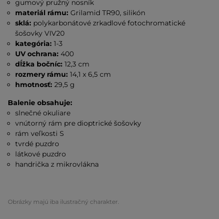
gumový pružný nosník
materiál rámu:
Grilamid TR90, silikón
sklá:
polykarbonátové zrkadlové fotochromatické
šošovky VIV20
kategória:
1-3
UV ochrana:
400
dĺžka bočníc:
12,3 cm
rozmery rámu:
14,1 x 6,5 cm
hmotnosť:
29,5 g
Balenie obsahuje:
slnečné okuliare
vnútorný rám pre dioptrické šošovky
rám veľkosti S
tvrdé puzdro
látkové puzdro
handrička z mikrovlákna
Obrázky majú iba ilustračný charakter.