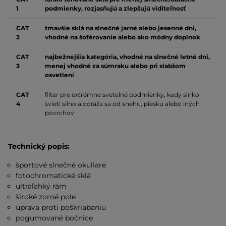
1
podmienky, rozjasňujú a zlepšujú viditeľnosť
CAT
tmavšie sklá na slnečné jarné alebo jesenné dni,
2
vhodné na šoférovanie alebo ako módny doplnok
CAT
najbežnejšia kategória, vhodné na slnečné letné dni,
3
menej vhodné za súmraku alebo pri slabšom
osvetlení
CAT
filter pre extrémne svetelné podmienky, kedy slnko
4
svieti silno a odráža sa od snehu, piesku alebo iných
povrchov
Technický popis:
športové slnečné okuliare
fotochromatické sklá
ultraľahký rám
široké zorné pole
úprava proti poškriabaniu
pogumované bočnice