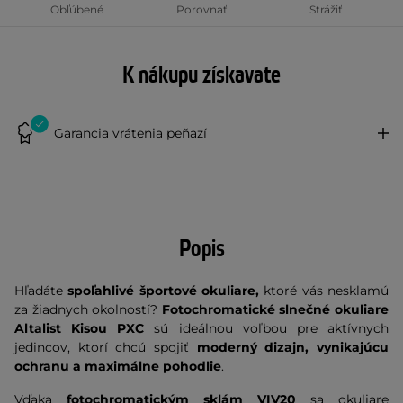
Obľúbené
Porovnať
Strážiť
K nákupu získavate
Garancia vrátenia peňazí
Popis
Hľadáte
spoľahlivé športové okuliare,
ktoré vás nesklamú
za žiadnych okolností?
Fotochromatické slnečné okuliare
Altalist Kisou PXC
sú ideálnou voľbou pre aktívnych
jedincov, ktorí chcú spojiť
moderný dizajn, vynikajúcu
ochranu a maximálne pohodlie
.
Vďaka
fotochromatickým sklám VIV20
sa okuliare