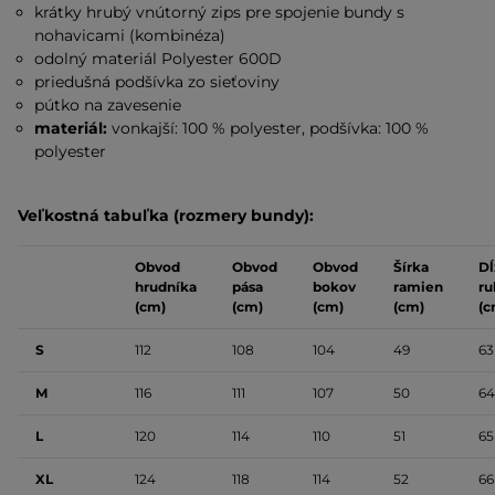
krátky hrubý vnútorný zips pre spojenie bundy s
nohavicami (kombinéza)
odolný materiál
Polyester 600D
priedušná podšívka zo sieťoviny
pútko na zavesenie
materiál:
vonkajší: 100 % polyester, podšívka: 100 %
polyester
Veľkostná tabuľka (rozmery bundy):
Obvod
Obvod
Obvod
Šírka
Dĺ
hrudníka
pása
bokov
ramien
ru
(cm)
(cm)
(cm)
(cm)
(c
S
112
108
104
49
63
M
116
111
107
50
64
L
120
114
110
51
65
XL
124
118
114
52
66