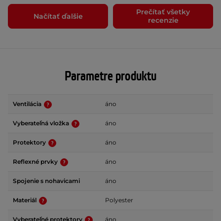
Prečítať všetky
Načítať ďalšie
recenzie
Parametre produktu
Ventilácia
áno
Vyberateľná vložka
áno
Protektory
áno
Reflexné prvky
áno
Spojenie s nohavicami
áno
Materiál
Polyester
Vyberateľné protektory
áno