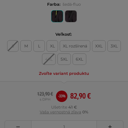
Farba:
šedá-fluo
Veľkosť:
S
M
L
XL
XL rozšírená
XXL
3XL
4XL
5XL
6XL
Zvoľte variant produktu
123,90 €
82,90 €
-33%
s DPH
Ušetríte
41 €
Vaša vernostná zľava
0%