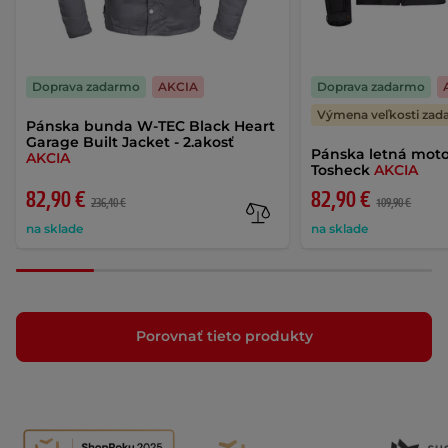
Doprava zadarmo
AKCIA
Doprava zadarmo
Výmena veľkosti za
Pánska bunda W-TEC Black Heart
Garage Built Jacket - 2.akosť
Pánska letná mot
AKCIA
Tosheck
AKCIA
82,90 €
82,90 €
236,40 €
109,90 €
na sklade
na sklade
Porovnať tieto produkty