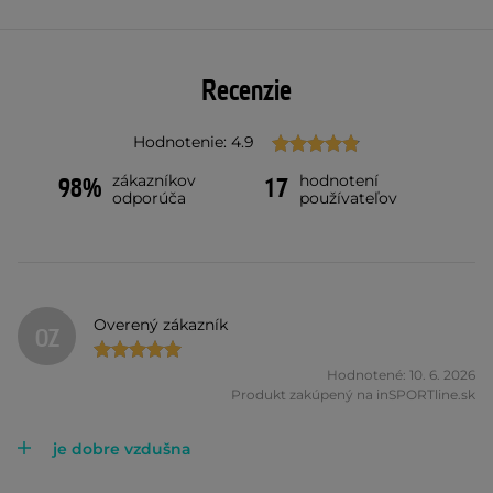
Recenzie
Hodnotenie: 4.9
zákazníkov
hodnotení
98%
17
odporúča
používateľov
Overený zákazník
OZ
Hodnotené: 10. 6. 2026
Produkt zakúpený na inSPORTline.sk
je dobre vzdušna