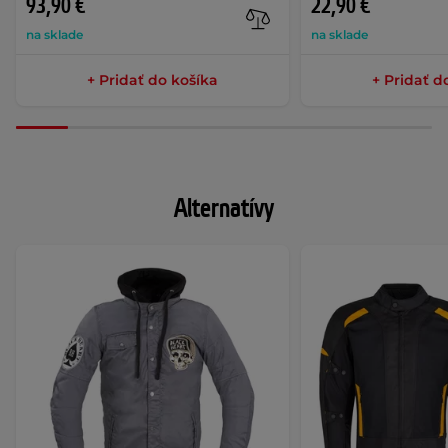
93,90 €
22,90 €
na sklade
na sklade
+ Pridať do košíka
+ Pridať d
Alternatívy