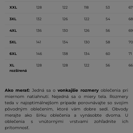
XXL
128
122
118
53
67
3XL
132
126
122
54
68
4XL
136
130
126
56
69
5XL
141
134
130
58
70
6XL
146
138
134
60
71
XL
128
128
122
56
66
rozšírená
Ako merať:
Jedná sa o
vonkajšie rozmery
oblečenia pri
miernom natiahnutí. Nejedná sa o miery tela. Rozmery
teda v najoptimálnejšom prípade porovnávajte so svojim
pôvodným oblečením, ktoré vám dobre sedí. Obvody
merajte ako šírku oblečenia a vynásobte dvoma. U
oblečenia s vnútornými vrstvami zohľadnite ich
prítomnosť.