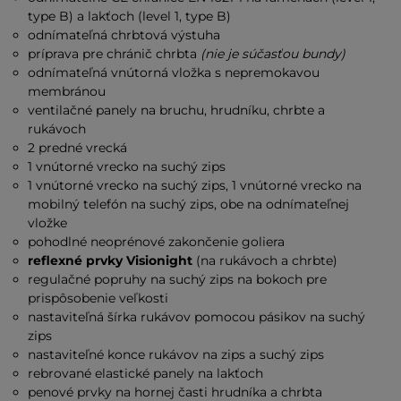
type B) a lakťoch (level 1, type B)
odnímateľná chrbtová výstuha
príprava pre chránič chrbta
(nie je súčasťou bundy)
odnímateľná vnútorná vložka
s nepremokavou
membránou
ventilačné panely na bruchu, hrudníku, chrbte a
rukávoch
2 predné vrecká
1 vnútorné vrecko na suchý zips
1 vnútorné vrecko na suchý zips, 1 vnútorné vrecko na
mobilný telefón na suchý zips, obe na odnímateľnej
vložke
pohodlné neoprénové zakončenie goliera
reflexné prvky Visionight
(na rukávoch a chrbte)
regulačné popruhy na suchý zips na bokoch pre
prispôsobenie veľkosti
nastaviteľná šírka rukávov pomocou pásikov na suchý
zips
nastaviteľné konce rukávov na zips a suchý zips
rebrované elastické panely na lakťoch
penové prvky na hornej časti hrudníka a chrbta