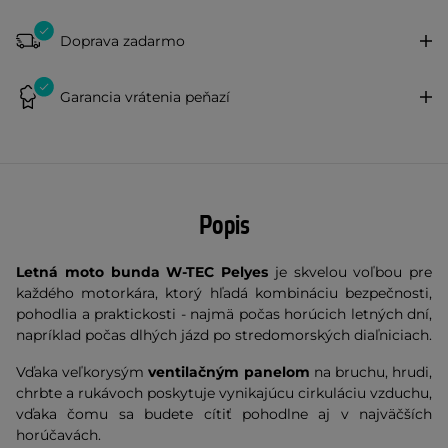
Doprava zadarmo
Garancia vrátenia peňazí
Popis
Letná moto bunda W-TEC Pelyes
je skvelou voľbou pre
každého motorkára, ktorý hľadá kombináciu bezpečnosti,
pohodlia a praktickosti - najmä počas horúcich letných dní,
napríklad počas dlhých jázd po stredomorských diaľniciach.
Vďaka veľkorysým
ventilačným panelom
na bruchu, hrudi,
chrbte a rukávoch poskytuje vynikajúcu cirkuláciu vzduchu,
vďaka čomu sa budete cítiť pohodlne aj v najväčších
horúčavách.