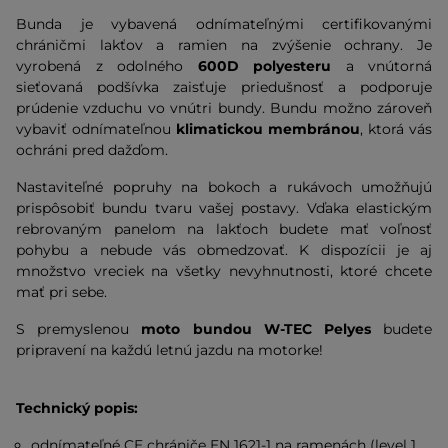
Bunda je vybavená odnímateľnými certifikovanými
chráničmi lakťov a ramien na zvýšenie ochrany. Je
vyrobená z odolného
600D polyesteru
a vnútorná
sieťovaná podšívka zaisťuje priedušnosť a podporuje
prúdenie vzduchu vo vnútri bundy. Bundu možno zároveň
vybaviť odnímateľnou
klimatickou membránou
, ktorá vás
ochráni pred dažďom.
Nastaviteľné popruhy na bokoch a rukávoch umožňujú
prispôsobiť bundu tvaru vašej postavy. Vďaka elastickým
rebrovaným panelom na lakťoch budete mať voľnosť
pohybu a nebude vás obmedzovať. K dispozícii je aj
množstvo vreciek na všetky nevyhnutnosti, ktoré chcete
mať pri sebe.
S premyslenou
moto bundou W-TEC Pelyes
budete
pripravení na každú letnú jazdu na motorke!
Technický popis:
odnímateľné CE chrániče EN 1621-1 na ramenách (level 1,