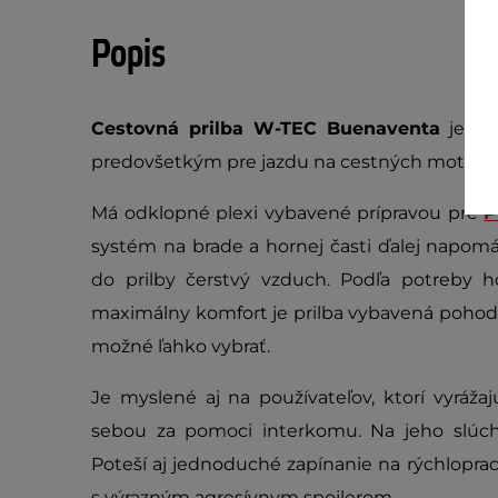
Popis
Cestovná prilba W-TEC Buenaventa
je in
predovšetkým pre jazdu na cestných motocy
Má odklopné plexi vybavené prípravou pre
P
systém na brade a hornej časti ďalej napom
do prilby čerstvý vzduch. Podľa potreby h
maximálny komfort je prilba vybavená pohod
možné ľahko vybrať.
Je myslené aj na používateľov, ktorí vyráž
sebou za pomoci interkomu. Na jeho slúchad
Poteší aj jednoduché zapínanie na rýchloprac
s výrazným agresívnym spojlerom.