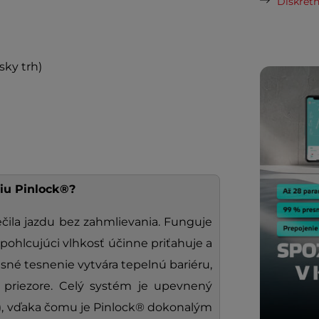
Diskrétn
ky trh)
iu Pinlock®?
ečila jazdu bez zahmlievania. Funguje
pohlcujúci vlhkosť účinne priťahuje a
sné tesnenie vytvára tepelnú bariéru,
 priezore. Celý systém je upevnený
), vďaka čomu je Pinlock® dokonalým