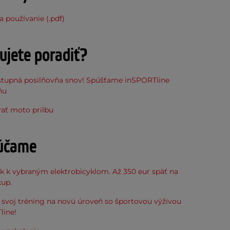
 používanie (.pdf)
ujete poradiť?
stupná posilňovňa snov! Spúšťame inSPORTline
ňu
rať moto prilbu
účame
k k vybraným elektrobicyklom. Až 350 eur späť na
kup.
svoj tréning na novú úroveň so športovou výživou
line!