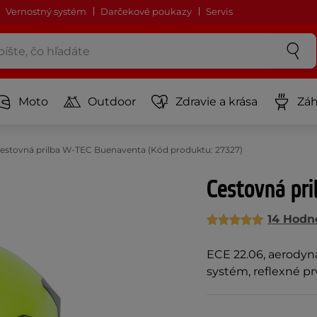
Vernostný systém
Darčekové poukazy
Servis
Moto
Outdoor
Zdravie a krása
Záh
estovná prilba W-TEC Buenaventa (Kód produktu: 27327)
Cestovná pr
14 Hodn
ECE 22.06, aerodyn
systém, reflexné pr