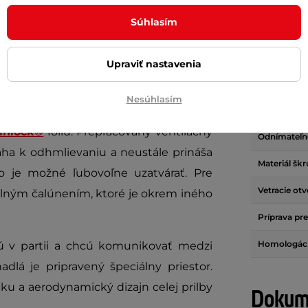
Súhlasím
Parame
Upraviť nastavenia
tegrálna moto helma, ktorá je určená
Hmotnosť (
Nesúhlasím
kloch.
Slnečná clo
inlock®
fóliu. Prepracovaný ventilačný
Odnímateľn
áha k odhmlievaniu a neustále prináša
Materiál šk
o je možné ľubovoľne uzatvárať. Pre
Vetracie otv
lným čalúnením, ktoré je okrem iného
Príprava pr
Homologác
ajú v partii a chcú komunikovať medzi
lá je pripravený špeciálny priestor.
ku a aerodynamický dizajn celej prilby
Dokume