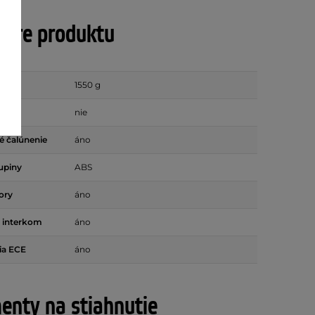
tre produktu
g)
1550 g
na
nie
é čalúnenie
áno
rupiny
ABS
ory
áno
e interkom
áno
ia ECE
áno
nty na stiahnutie