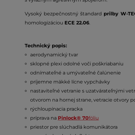
Vysoký bezpečnostný štandard
prilby W-T
homologizáciou
ECE 22.06
.
Technický popis:
aerodynamický tvar
sklopné plexi odolné voči poškriabaniu
odnímateľné a umývateľné čalúnenie
príjemne mäkké lícne vypchávky
nastaviteľné vetranie s uzatvárateľnými vet
otvorom na hornej strane, vetracie otvory 
rýchloupínacia pracka
príprava na
Pinlock® 70
fóliu
priestor pre slúchadlá komunikátora