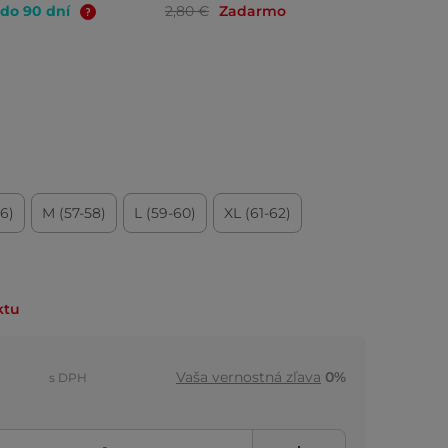
 do 90 dní
2,80 €
Zadarmo
56)
M (57-58)
L (59-60)
XL (61-62)
ktu
Vaša vernostná zľava
0%
s DPH