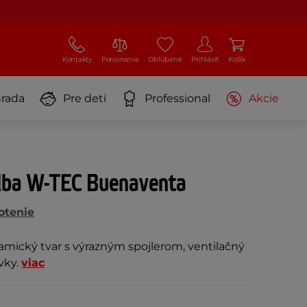
Kontakty
Porovnanie
Obľúbené
Prihlásiť
Košík
rada
Pre deti
Professional
Akcie
ilba W-TEC Buenaventa
otenie
amický tvar s výrazným spojlerom, ventilačný
vky.
viac