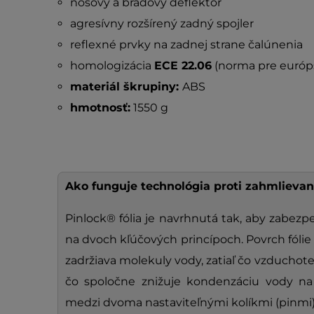
nosový a bradový deflektor
agresívny rozšírený zadný spojler
reflexné prvky na zadnej strane čalúnenia
homologizácia
ECE 22.06
(norma pre európs
materiál škrupiny:
ABS
hmotnosť:
1550 g
Ako funguje technológia proti zahmlievan
Pinlock® fólia je navrhnutá tak, aby zabezp
na dvoch kľúčových princípoch. Povrch fólie 
zadržiava molekuly vody, zatiaľ čo vzduchote
čo spoločne znižuje kondenzáciu vody na
medzi dvoma nastaviteľnými kolíkmi (pinmi