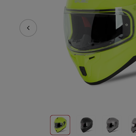
Predchádzajúce