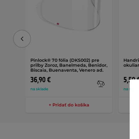
Predchádzajúce
Pinlock® 70 fólia (DKS002) pre
Handri
prilby Zoroz, Banelmeda, Benidor,
okulia
Biscaia, Buenaventa, Venero ad.
36,90 €
5,50 
na sklade
na skla
+ Pridať do košíka