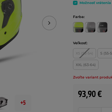
Možnosť vrátenia
Farba:
Nasledujúce
Veľkosť:
XS (53-54)
S (55-
XXL (63-64)
Zvoľte variant produ
93,90 €
+5