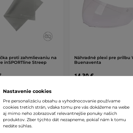
čka proti zahmlievaniu na
Náhradné plexi pre prilbu
re inSPORTline Streep
Buenaventa
€
14,30 €
de
na sklade
Nastavenie cookies
+ Pridať do košíka
+ Pridať do košíka
Pre personalizáciu obsahu a vyhodnocovanie používame
cookies tretích strán, vďaka tomu pre vás dokážeme na webe
aj mimo neho zobrazovať relevantnejšie ponuky našich
produktov. Zber týchto dát nezapneme, pokiaľ nám k tomu
nedáte súhlas.