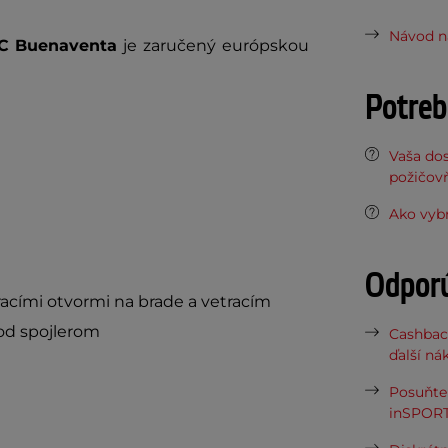
Návod na
EC Buenaventa
je zaručený európskou
Potreb
Vaša do
požičov
Ako vyb
Odpor
racími otvormi na brade a vetracím
pod spojlerom
Cashbac
ďalší ná
Posuňte 
inSPORT