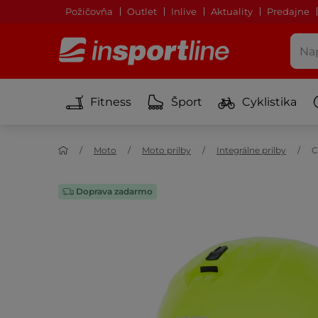
Požičovňa
Outlet
Inlive
Aktuality
Predajne
Fitness
Šport
Cyklistika
Moto
Moto prilby
Integrálne prilby
C
Doprava zadarmo