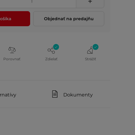
ošíka
Objednať na predajňu
Porovnať
Zdielať
Strážiť
rnatívy
Dokumenty