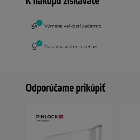
K nákupu získavate
Výmena veľkosti zadarmo
Garancia vrátenia peňazí
Odporúčame prikúpiť