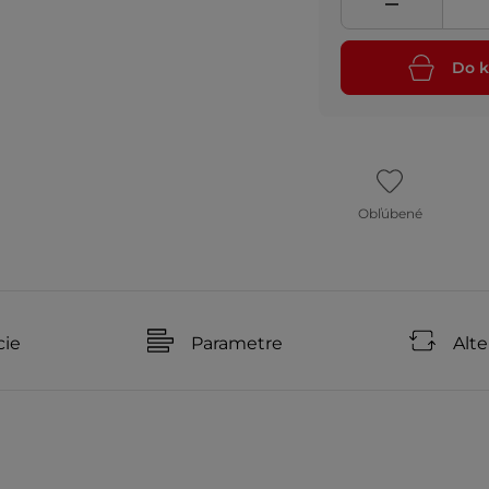
Do k
Obľúbené
cie
Parametre
Alte