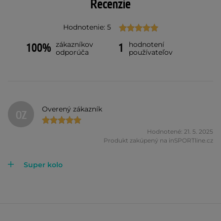
Recenzie
Hodnotenie: 5
zákazníkov
hodnotení
100%
1
odporúča
používateľov
Overený zákazník
OZ
Hodnotené: 21. 5. 2025
Produkt zakúpený na inSPORTline.cz
Super kolo