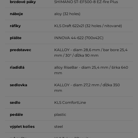
brzdové
páky
SHIMANO ST-EF500-8 EZ-fire Plus
náboje
aloy (32 holes)
ráfiky
KLS Draft 622x21 (32 holes / nitované)
plášte
INNOVA 44-622 (700x42C)
predstavec
KALLOY - diam 28,6 mm / bar bore 25,4
mm / 30° / dĺžka 90 mm
riadidlá
alloy RiseBar - diam 25,4 mm / šírka 640
mm
sedlovka
KALLOY - diam 27,2 mm / dĺžka 350
mm
sedlo
KLS ComfortLine
pedále
plastic
výplet kolies
steel