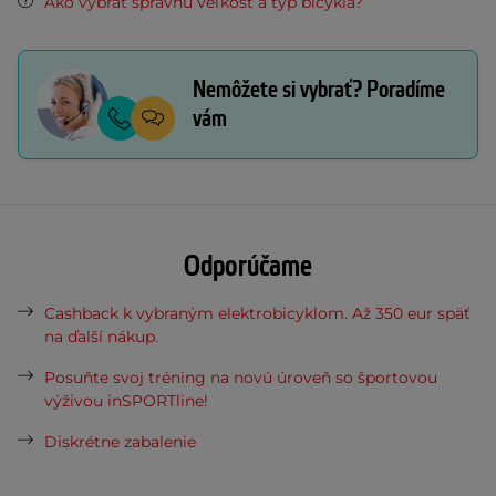
Ako vybrať správnu veľkosť a typ bicykla?
Nemôžete si vybrať? Poradíme
vám
Odporúčame
Cashback k vybraným elektrobicyklom. Až 350 eur späť
na ďalší nákup.
Posuňte svoj tréning na novú úroveň so športovou
výživou inSPORTline!
Diskrétne zabalenie