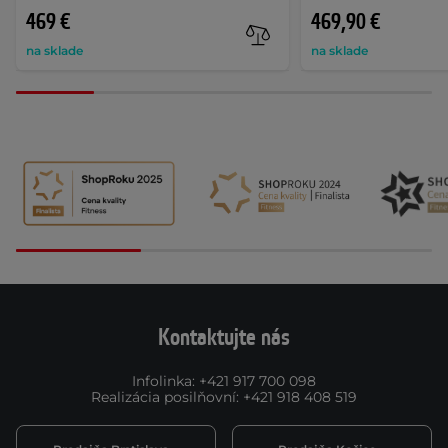
469 €
469,90 €
na sklade
na sklade
Kontaktujte nás
Infolinka
:
+421 917 700 098
Realizácia posilňovní
:
+421 918 408 519