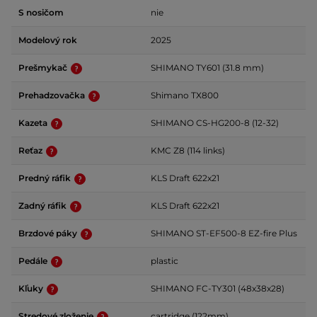
S nosičom
nie
Modelový rok
2025
Prešmykač
SHIMANO TY601 (31.8 mm)
Prehadzovačka
Shimano TX800
Kazeta
SHIMANO CS-HG200-8 (12-32)
Reťaz
KMC Z8 (114 links)
Predný ráfik
KLS Draft 622x21
Zadný ráfik
KLS Draft 622x21
Brzdové páky
SHIMANO ST-EF500-8 EZ-fire Plus
Pedále
plastic
Kľuky
SHIMANO FC-TY301 (48x38x28)
Stredové zloženie
cartridge (122mm)