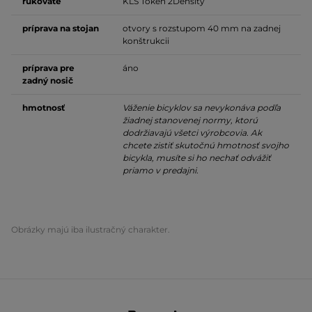
rukoväte
KLS Token 2Density
príprava na stojan
otvory s rozstupom 40 mm na zadnej
konštrukcii
príprava pre
áno
zadný nosič
hmotnosť
Váženie bicyklov sa nevykonáva podľa
žiadnej stanovenej normy, ktorú
dodržiavajú všetci výrobcovia. Ak
chcete zistiť skutočnú hmotnosť svojho
bicykla, musíte si ho nechať odvážiť
priamo v predajni.
Obrázky majú iba ilustračný charakter.