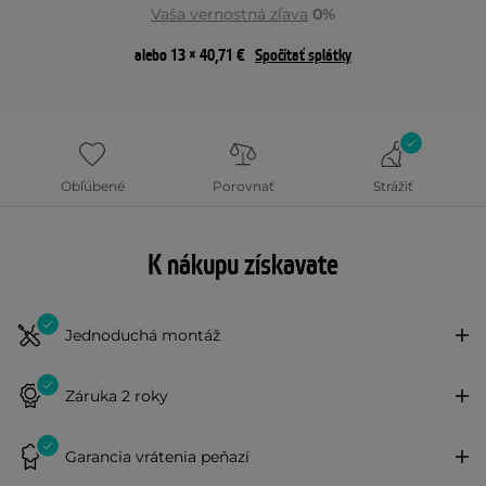
Vaša vernostná zľava
0%
alebo 13 × 40,71 €
Spočítať splátky
Obľúbené
Porovnať
Strážiť
K nákupu získavate
Jednoduchá montáž
Záruka 2 roky
Garancia vrátenia peňazí