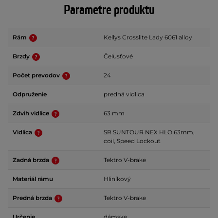
Parametre produktu
Rám
Kellys Crosslite Lady 6061 alloy
Brzdy
Čeľusťové
Počet prevodov
24
Odpruženie
predná vidlica
Zdvih vidlice
63 mm
Vidlica
SR SUNTOUR NEX HLO 63mm,
coil, Speed Lockout
Zadná brzda
Tektro V-brake
Materiál rámu
Hliníkový
Predná brzda
Tektro V-brake
Určenie
dámske