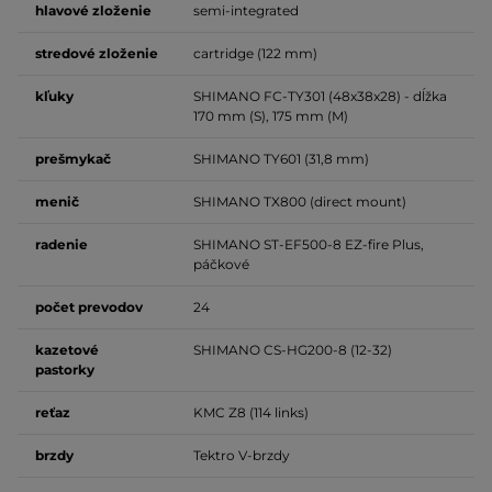
hlavové zloženie
semi-integrated
stredové
zloženie
cartridge (122 mm)
kľuky
SHIMANO FC-TY301 (48x38x28) - dĺžka
170 mm (S), 175 mm (M)
prešmykač
SHIMANO TY601 (31,8 mm)
menič
SHIMANO TX800 (direct mount)
radenie
SHIMANO ST-EF500-8 EZ-fire Plus,
páčkové
počet prevodov
24
kazetové
SHIMANO CS-HG200-8 (12-32)
pastorky
reťaz
KMC Z8 (114 links)
brzdy
Tektro V-brzdy