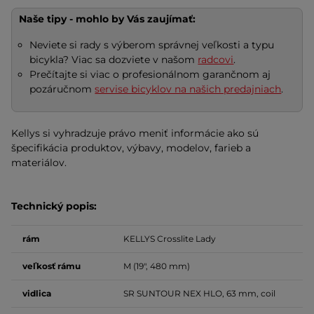
Naše tipy - mohlo by Vás zaujímať:
Neviete si rady s výberom správnej veľkosti a typu
bicykla? Viac sa dozviete v našom
radcovi
.
Prečítajte si viac o profesionálnom garančnom aj
pozáručnom
servise bicyklov na našich predajniach
.
Kellys si vyhradzuje právo meniť informácie ako sú
špecifikácia produktov, výbavy, modelov, farieb a
materiálov.
Technický popis:
rám
KELLYS Crosslite Lady
veľkosť
rámu
M (19", 480 mm)
vidlica
SR SUNTOUR NEX HLO, 63 mm, coil