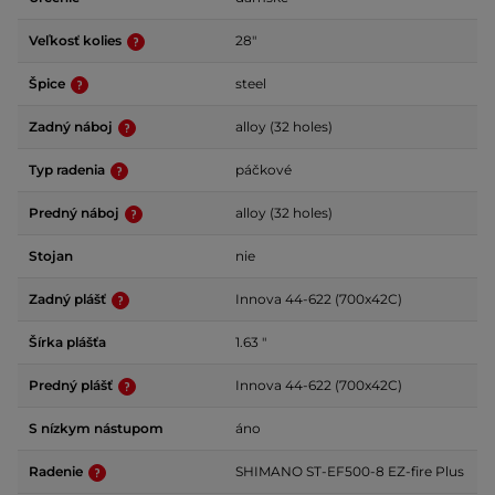
Veľkosť kolies
28"
Špice
steel
Zadný náboj
alloy (32 holes)
Typ radenia
páčkové
Predný náboj
alloy (32 holes)
Stojan
nie
Zadný plášť
Innova 44-622 (700x42C)
Šírka plášťa
1.63 "
Predný plášť
Innova 44-622 (700x42C)
S nízkym nástupom
áno
Radenie
SHIMANO ST-EF500-8 EZ-fire Plus