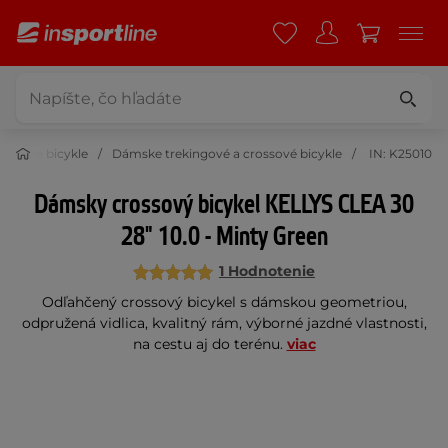
ámske bicykle
Dámske trekingové a crossové bicykle
IN: K25010
Dámsky crossový bicykel KELLYS CLEA 30
28" 10.0 - Minty Green
1 Hodnotenie
Odľahčený crossový bicykel s dámskou geometriou,
odpružená vidlica, kvalitný rám, výborné jazdné vlastnosti,
na cestu aj do terénu.
viac