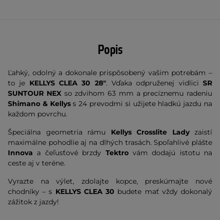
Popis
Ľahký, odolný a dokonale prispôsobený vašim potrebám –
to je
KELLYS CLEA 30 28"
. Vďaka odpruženej vidlici
SR
SUNTOUR NEX
so zdvihom 63 mm a precíznemu radeniu
Shimano & Kellys
s 24 prevodmi si užijete hladkú jazdu na
každom povrchu.
Špeciálna geometria rámu
Kellys Crosslite Lady
zaistí
maximálne pohodlie aj na dlhých trasách. Spoľahlivé plášte
Innova
a čeľusťové brzdy
Tektro
vám dodajú istotu na
ceste aj v teréne.
Vyrazte na výlet, zdolajte kopce, preskúmajte nové
chodníky – s
KELLYS CLEA 30
budete mať vždy dokonalý
zážitok z jazdy!