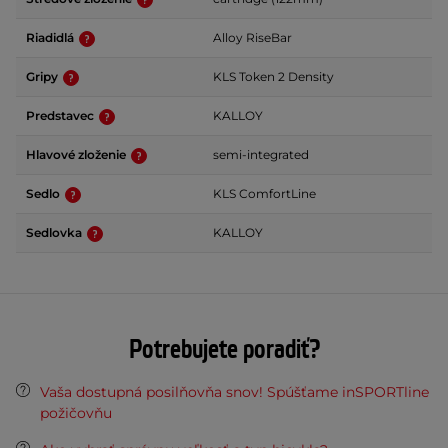
Riadidlá
Alloy RiseBar
Gripy
KLS Token 2 Density
Predstavec
KALLOY
Hlavové zloženie
semi-integrated
Sedlo
KLS ComfortLine
Sedlovka
KALLOY
Potrebujete poradiť?
Vaša dostupná posilňovňa snov! Spúšťame inSPORTline
požičovňu