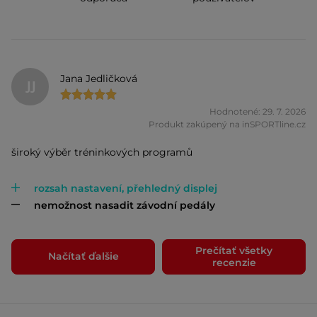
Jana Jedličková
JJ
Hodnotené: 29. 7. 2026
Produkt zakúpený na inSPORTline.cz
široký výběr tréninkových programů
rozsah nastavení, přehledný displej
nemožnost nasadit závodní pedály
Prečítať všetky
Načítať ďalšie
recenzie