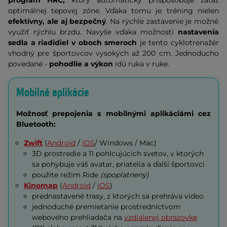
program HRC,
ktorý automaticky prispôsobuje záťaž
optimálnej tepovej zóne. Vďaka tomu je tréning nielen
efektívny, ale aj bezpečný
. Na rýchle zastavenie je možné
využiť rýchlu brzdu. Navyše vďaka možnosti
nastavenia
sedla a riadidiel v oboch smeroch
je tento cyklotrenažér
vhodný pre športovcov vysokých až 200 cm. Jednoducho
povedané -
pohodlie a výkon
idú ruka v ruke.
Mobilné aplikácie
Možnosť prepojenia s mobilnými aplikáciámi cez
Bluetooth:
Zwift
(
Android
/
iOS
/ Windows / Mac)
3D prostredie a 11 pohlcujúcich svetov, v ktorých
sa pohybuje váš avatar, priatelia a ďalší športovci
použite režim Ride
(spoplatnený)
Kinomap
(
Android
/
iOS
)
prednastavené trasy, z ktorých sa prehráva video
jednoduché premietanie prostredníctvom
webového prehliadača na
vzdialenej obrazovke