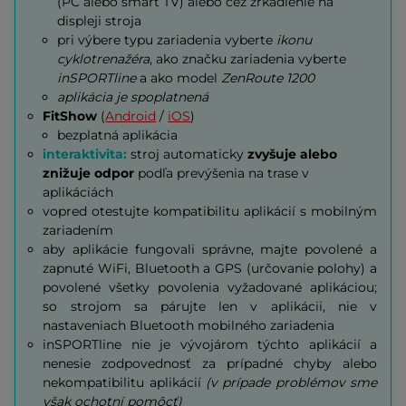
(PC alebo smart TV) alebo cez zrkadlenie na
displeji stroja
pri výbere typu zariadenia vyberte
ikonu
cyklotrenažéra
, ako značku zariadenia vyberte
inSPORTline
a ako model
ZenRoute 1200
aplikácia je spoplatnená
FitShow
(
Android
/
iOS
)
bezplatná aplikácia
interaktivita:
stroj automaticky
zvyšuje alebo
znižuje odpor
podľa prevýšenia na trase v
aplikáciách
vopred otestujte kompatibilitu aplikácií s mobilným
zariadením
aby aplikácie fungovali správne, majte povolené a
zapnuté WiFi, Bluetooth a GPS (určovanie polohy) a
povolené všetky povolenia vyžadované aplikáciou;
so strojom sa párujte len v aplikácii, nie v
nastaveniach Bluetooth mobilného zariadenia
inSPORTline nie je vývojárom týchto aplikácií a
nenesie zodpovednosť za prípadné chyby alebo
nekompatibilitu aplikácií
(v prípade problémov sme
však ochotní pomôcť)