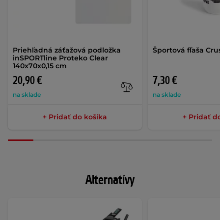
Priehľadná záťažová podložka
Športová fľaša Crus
inSPORTline Proteko Clear
140x70x0,15 cm
20,90 €
7,30 €
na sklade
na sklade
+ Pridať do košíka
+ Pridať d
Alternatívy