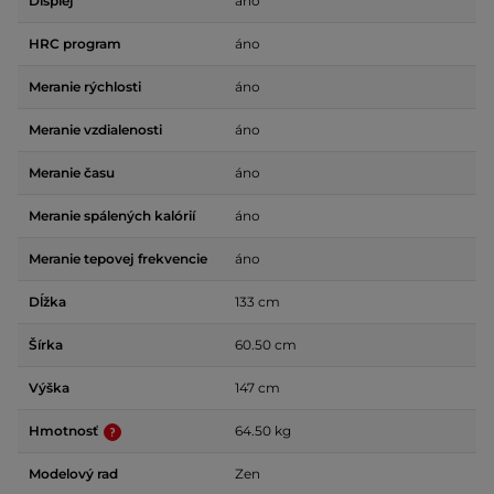
Displej
áno
HRC program
áno
Meranie rýchlosti
áno
Meranie vzdialenosti
áno
Meranie času
áno
Meranie spálených kalórií
áno
Meranie tepovej frekvencie
áno
Dĺžka
133 cm
Šírka
60.50 cm
Výška
147 cm
Hmotnosť
64.50 kg
Modelový rad
Zen