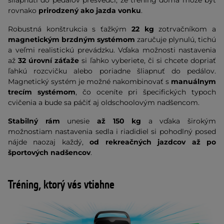
šliapnutí do pedálov presvedčí, že tréning doma môže byť
rovnako
prirodzený ako jazda vonku
.
Robustná konštrukcia s ťažkým
22 kg
zotrvačníkom a
magnetickým brzdným systémom
zaručuje plynulú, tichú
a veľmi realistickú prevádzku. Vďaka možnosti nastavenia
až
32 úrovní záťaže
si ľahko vyberiete, či si chcete dopriať
ľahkú rozcvičku alebo poriadne šliapnuť do pedálov.
Magnetický systém je možné nakombinovať s
manuálnym
trecím systémom
, čo oceníte pri špecifických typoch
cvičenia a bude sa páčiť aj oldschoolovým nadšencom.
Stabilný rám
unesie
až 150 kg
a vďaka širokým
možnostiam nastavenia sedla i riadidiel si pohodlný posed
nájde naozaj každý,
od rekreačných jazdcov až po
športových nadšencov
.
Tréning, ktorý vás vtiahne