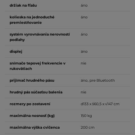
držiak na fľašu
áno
kolieska na jednoduché
áno
premiestňovanie
systém vyrovnávania nerovností
áno
podlahy
displej
áno
snímače tepovej frekvencie v
nie
rukovätiach
prijímač hrudného pásu
áno, pre Bluetooth
hrudný pás súčasťou balenia
nie
rozmery po zostavení
d133 x š60,5 x v147 cm
maximálna nosnosť (kg)
150 kg
maximálna výška cvičenca
200 cm