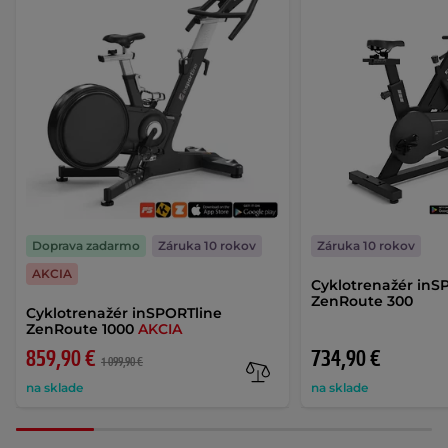
Doprava zadarmo
Záruka 10 rokov
Záruka 10 rokov
AKCIA
Cyklotrenažér inS
ZenRoute 300
Cyklotrenažér inSPORTline
ZenRoute 1000
AKCIA
859,90 €
734,90 €
1 099,90 €
na sklade
na sklade