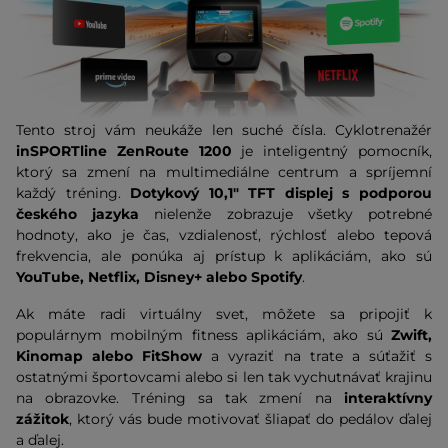
Tento stroj vám neukáže len suché čísla. Cyklotrenažér
inSPORTline ZenRoute 1200
je inteligentný pomocník,
ktorý sa zmení na multimediálne centrum a spríjemní
každý tréning.
Dotykový 10,1" TFT displej s podporou
českého jazyka
nielenže zobrazuje všetky potrebné
hodnoty, ako je čas, vzdialenosť, rýchlosť alebo tepová
frekvencia, ale ponúka aj prístup k aplikáciám, ako sú
YouTube, Netflix, Disney+ alebo Spotify
.
Ak máte radi virtuálny svet, môžete sa pripojiť k
populárnym mobilným fitness aplikáciám, ako sú
Zwift,
Kinomap alebo FitShow
a vyraziť na trate a súťažiť s
ostatnými športovcami alebo si len tak vychutnávať krajinu
na obrazovke. Tréning sa tak zmení na
interaktívny
zážitok
, ktorý vás bude motivovať šliapať do pedálov ďalej
a ďalej.