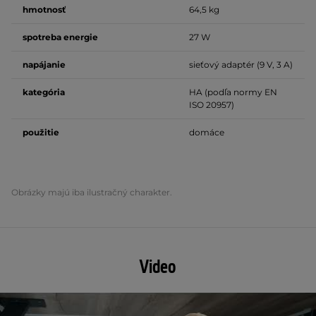
hmotnosť
64,5 kg
spotreba energie
27 W
napájanie
sieťový adaptér (9 V, 3 A)
kategória
HA (podľa normy EN
ISO 20957)
použitie
domáce
Obrázky majú iba ilustračný charakter.
Video