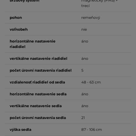
brzdový systém
magnetický (PMS) +
trecí
pohon
remeňový
voľnobeh
nie
horizontálne nastavenie
áno
riadidiel
vertikálne nastavenie riadidiel
áno
počet úrovní nastavenia riadidiel
5
vzdialenosť riadidiel od sedla
48 - 63 cm
horizontálne nastavenie sedla
áno
vertikálne nastavenie sedla
áno
počet úrovní nastavenia sedla
21
výška sedla
87 - 106 cm