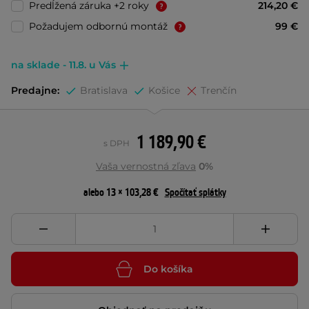
Predĺžená záruka +2 roky
214,20 €
Požadujem odbornú montáž
99 €
na sklade - 11.8. u Vás
Predajne:
Bratislava
Košice
Trenčín
1 189,90 €
s DPH
Vaša vernostná zľava
0%
alebo 13 × 103,28 €
Spočítať splátky
Do košíka