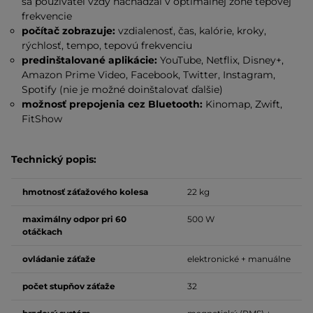
sa používateľ vždy nachádzal v optimálnej zóne tepovej
frekvencie
počítač zobrazuje:
vzdialenosť, čas, kalórie, kroky,
rýchlosť, tempo, tepovú frekvenciu
predinštalované aplikácie:
YouTube, Netflix, Disney+,
Amazon Prime Video, Facebook, Twitter, Instagram,
Spotify (nie je možné doinštalovať ďalšie)
možnosť prepojenia cez Bluetooth:
Kinomap, Zwift,
FitShow
Technický popis:
hmotnosť záťažového kolesa
22 kg
maximálny odpor pri 60
500 W
otáčkach
ovládanie záťaže
elektronické + manuálne
počet stupňov záťaže
32