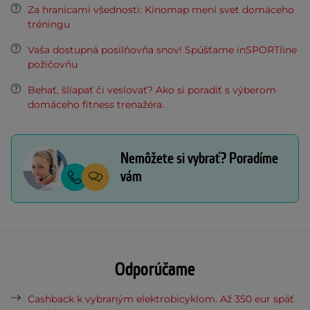
Za hranicami všednosti: Kinomap mení svet domáceho
tréningu
Vaša dostupná posilňovňa snov! Spúšťame inSPORTline
požičovňu
Behať, šliapať či veslovať? Ako si poradiť s výberom
domáceho fitness trenažéra.
Nemôžete si vybrať? Poradíme
vám
Odporúčame
Cashback k vybraným elektrobicyklom. Až 350 eur späť