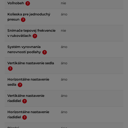
Voľnobeh
nie
Kolieska pre jednoduchý
áno
presun
Snímače tepovej frekvencie
nie
v rukovätiach
Systém vyrovnania
áno
nerovností podlahy
Vertikálne nastavenie sedla
áno
Horizontálne nastavenie
áno
sedla
Vertikálne nastavenie
áno
riadidiel
Horizontálne nastavenie
áno
riadidiel