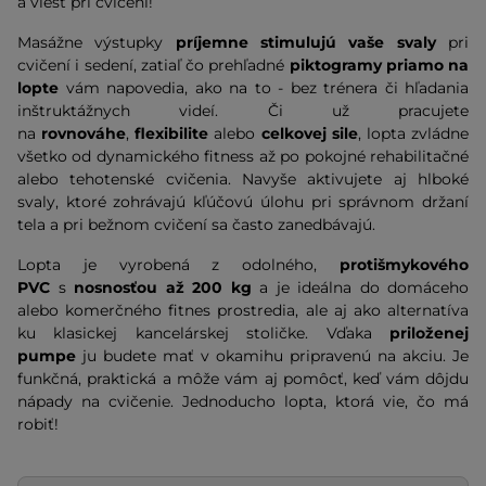
a viesť pri cvičení!
Masážne výstupky
príjemne stimulujú vaše svaly
pri
cvičení i sedení, zatiaľ čo prehľadné
piktogramy priamo na
lopte
vám napovedia, ako na to - bez trénera či hľadania
inštruktážnych videí. Či už pracujete
na
rovnováhe
,
flexibilite
alebo
celkovej sile
, lopta zvládne
všetko od dynamického fitness až po pokojné rehabilitačné
alebo tehotenské cvičenia. Navyše aktivujete aj hlboké
svaly, ktoré zohrávajú kľúčovú úlohu pri správnom držaní
tela a pri bežnom cvičení sa často zanedbávajú.
Lopta je vyrobená z odolného,
protišmykového
PVC
s
nosnosťou až 200 kg
a je ideálna do domáceho
alebo komerčného fitnes prostredia, ale aj ako alternatíva
ku klasickej kancelárskej stoličke. Vďaka
priloženej
pumpe
ju budete mať v okamihu pripravenú na akciu. Je
funkčná, praktická a môže vám aj pomôcť, keď vám dôjdu
nápady na cvičenie. Jednoducho lopta, ktorá vie, čo má
robiť!