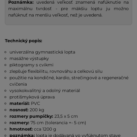
Poznámka:
uvedená veľkosť znamená nafúknutie na
maximálnu tvrdosť - pre mäkšiu loptu ju možno
nafúknuť na menšiu veľkosť, než je uvedená.
Technický popis:
univerzálna gymnastická lopta
masážne výstupky
piktogramy s cvikmi
zlepšuje flexibilitu, rovnováhu a celkovú silu
použitie na kondičné, kardio, strečingové a regeneračné
cvičenia
vysokokvalitný a odolný materiál
protišmyková úprava
materiál:
PVC
nosnosť:
200 kg
rozmery pumpičky:
23,5 x 5 cm
rozmery:
75 cm (tolerancia +- 5 cm)
hmotnosť:
cca 1200 g
poznámka:
lopta je dodávaná vo vyfúknutom stave