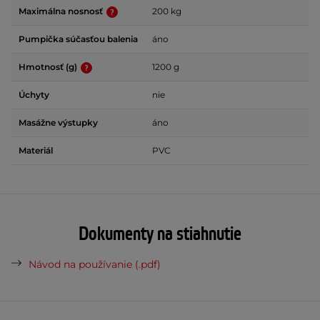
Maximálna nosnosť
200 kg
Pumpička súčasťou balenia
áno
Hmotnosť (g)
1200 g
Úchyty
nie
Masážne výstupky
áno
Materiál
PVC
Dokumenty na stiahnutie
Návod na používanie (.pdf)