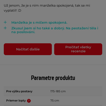
Už jenom, že je s ním manželka spokojená, tak se mi
vyplatil! :D
Manželka je s míčem spokojená.
Zkusul jsem si ho také a dobrý. Na peotažení těla i
na posilování.
Prečítať všetky
Načítať ďalšie
recenzie
Parametre produktu
Pre výšku postavy
175-185 cm
Priemer lopty
75 cm