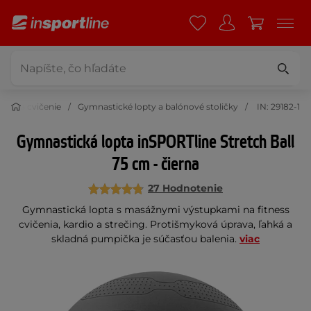
y na cvičenie
Gymnastické lopty a balónové stoličky
IN: 29182-1
Gymnastická lopta inSPORTline Stretch Ball
75 cm - čierna
27 Hodnotenie
Gymnastická lopta s masážnymi výstupkami na fitness
cvičenia, kardio a strečing. Protišmyková úprava, ľahká a
skladná pumpička je súčasťou balenia.
viac