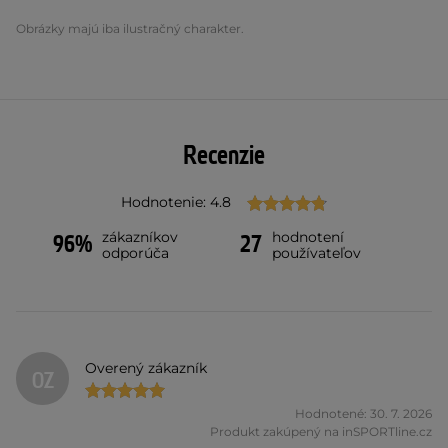
Obrázky majú iba ilustračný charakter.
Recenzie
Hodnotenie: 4.8
zákazníkov
hodnotení
96%
27
odporúča
používateľov
Overený zákazník
OZ
Hodnotené: 30. 7. 2026
Produkt zakúpený na inSPORTline.cz