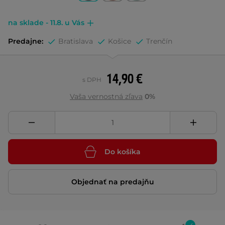
na sklade - 11.8. u Vás
Predajne:
Bratislava
Košice
Trenčín
14,90 €
s DPH
Vaša vernostná zľava
0%
Do košíka
Objednať na predajňu