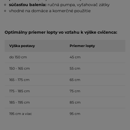
súčasťou balenia:
ručná pumpa, vyťahovač zátky
vhodné na domáce a komerčné použitie
Optimálny priemer lopty vo vzťahu k výške cvičenca:
Výška postavy
Priemer lopty
do 150 cm
45 cm
150 - 165 cm
55 cm
165 - 175 cm
65 cm
175 - 185 cm
75 cm
185 - 195 cm
85 cm
195 cm a viac
95 cm