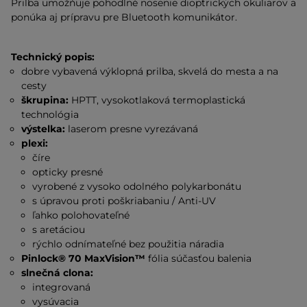
Prilba umožňuje pohodlné nosenie dioptrických okuliarov a
ponúka aj prípravu pre Bluetooth komunikátor.
Technický popis:
dobre vybavená výklopná prilba, skvelá do mesta a na
cesty
škrupina:
HPTT, vysokotlaková termoplastická
technológia
výstelka:
laserom presne vyrezávaná
plexi:
číre
opticky presné
vyrobené z vysoko odolného polykarbonátu
s úpravou proti poškriabaniu / Anti-UV
ľahko polohovateľné
s aretáciou
rýchlo odnímateľné bez použitia náradia
Pinlock® 70 MaxVision™
fólia
súčasťou balenia
slnečná clona:
integrovaná
vysúvacia