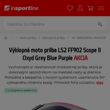
Moto
Moto prilby
Výklopné prilby
IN: 569022674-MASTER
Výklopná moto prilba LS2 FF902 Scope II
Oxyd Grey Blue Purple
AKCIA
Vychutnajte si všestrannosť modulárnej prilby, ktorá je
dokonalým spoločníkom na mestské cesty aj diaľnice.
Pohodlná a bezpečná, s novým systémom uzamknutia 90°
výklopného chrániča brady. Pinlock® fólia súčasťou.
viac
Doprava zadarmo