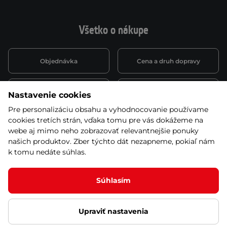
Všetko o nákupe
Objednávka
Cena a druh dopravy
Spôsob platby
Vernostný systém
Nastavenie cookies
Pre personalizáciu obsahu a vyhodnocovanie používame
cookies tretích strán, vďaka tomu pre vás dokážeme na
Montáž a servis
Reklamácie a záruka
webe aj mimo neho zobrazovať relevantnejšie ponuky
našich produktov. Zber týchto dát nezapneme, pokiaľ nám
k tomu nedáte súhlas.
Kariéra
Obchodné podmienky
Súhlasím
Upraviť nastavenia
© 2026 Stores inSPORTline SK, s.r.o. Všetky práva vyhradené
Ochrana osobných údajov
Nastavenie cookies