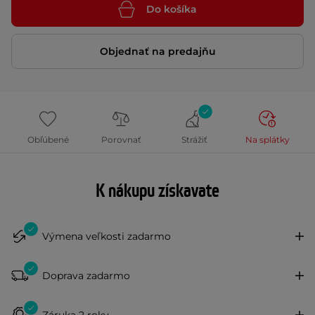
Do košíka
Objednať na predajňu
Obľúbené
Porovnať
Strážiť
Na splátky
K nákupu získavate
Výmena veľkosti zadarmo
Doprava zadarmo
Záruka 2 roky