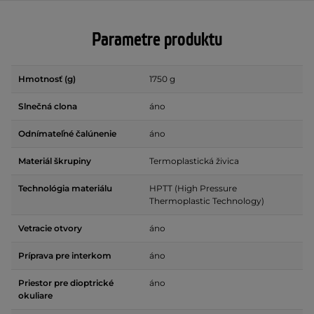
Parametre produktu
Hmotnosť (g)
1750 g
Slnečná clona
áno
Odnímateľné čalúnenie
áno
Materiál škrupiny
Termoplastická živica
Technológia materiálu
HPTT (High Pressure
Thermoplastic Technology)
Vetracie otvory
áno
Príprava pre interkom
áno
Priestor pre dioptrické
áno
okuliare