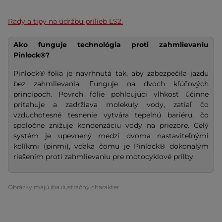
Rady a tipy na údržbu prilieb LS2.
Ako funguje technológia proti zahmlievaniu
Pinlock®?
Pinlock® fólia je navrhnutá tak, aby zabezpečila jazdu
bez zahmlievania. Funguje na dvoch kľúčových
princípoch. Povrch fólie pohlcujúci vlhkosť účinne
priťahuje a zadržiava molekuly vody, zatiaľ čo
vzduchotesné tesnenie vytvára tepelnú bariéru, čo
spoločne znižuje kondenzáciu vody na priezore. Celý
systém je upevnený medzi dvoma nastaviteľnými
kolíkmi (pinmi), vďaka čomu je Pinlock® dokonalým
riešením proti zahmlievaniu pre motocyklové prilby.
Obrázky majú iba ilustračný charakter.