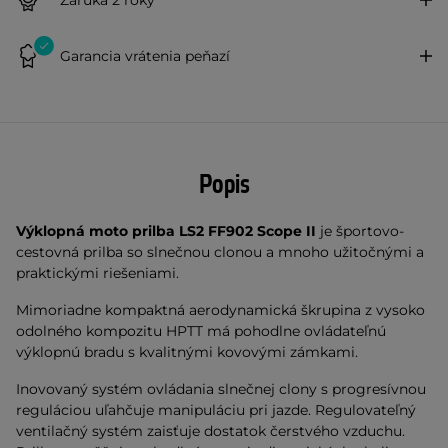
Garancia vrátenia peňazí
Popis
Výklopná moto prilba LS2 FF902 Scope II
je športovo-
cestovná prilba so slnečnou clonou a mnoho užitočnými a
praktickými riešeniami.
Mimoriadne kompaktná aerodynamická škrupina z vysoko
odolného kompozitu HPTT má pohodlne ovládateľnú
výklopnú bradu s kvalitnými kovovými zámkami.
Inovovaný systém ovládania slnečnej clony s progresívnou
reguláciou uľahčuje manipuláciu pri jazde. Regulovateľný
ventilačný systém zaisťuje dostatok čerstvého vzduchu.