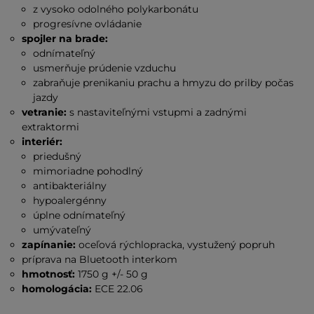
z vysoko odolného polykarbonátu
progresívne ovládanie
spojler na brade:
odnímateľný
usmerňuje prúdenie vzduchu
zabraňuje prenikaniu prachu a hmyzu do prilby počas
jazdy
vetranie:
s nastaviteľnými vstupmi a zadnými
extraktormi
interiér:
priedušný
mimoriadne pohodlný
antibakteriálny
hypoalergénny
úplne odnímateľný
umývateľný
zapínanie:
oceľová rýchlopracka, vystužený popruh
príprava na Bluetooth interkom
hmotnosť:
1750 g +/- 50 g
homologácia:
ECE 22.06