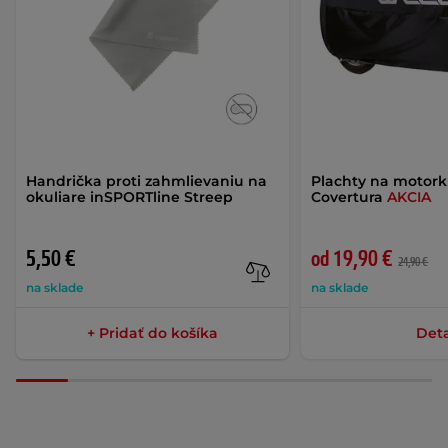
Handrička proti zahmlievaniu na
Plachty na motor
okuliare inSPORTline Streep
Covertura
AKCIA
5,50 €
od 19,90 €
24,90 €
na sklade
na sklade
+ Pridať do košíka
Deta