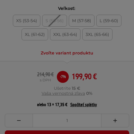
Veľkosť:
XS (53-54)
S (55-56)
M (57-58)
L (59-60)
XL (61-62)
XXL (63-64)
3XL (65-66)
Zvoľte variant produktu
214,90 €
199,90 €
-7%
s DPH
Ušetríte
15 €
Vaša vernostná zľava
0%
alebo 13 × 17,35 €
Spočítať splátky