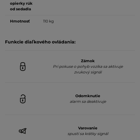
opierky rúk
od sedadla
Hmotnosť
110 kg
Funkcie diaľkového ovládania:
Zámok
Pri pokuse o pohyb vozíka sa aktivuje
zvukový signál
Odomknutie
alarm sa deaktivuje
Varovanie
spustí sa krátky signál