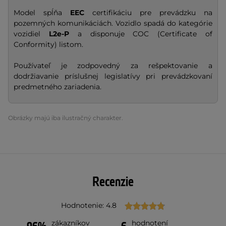
Model spĺňa
EEC
certifikáciu pre prevádzku na
pozemných komunikáciách. Vozidlo spadá do kategórie
vozidiel
L2e-P
a disponuje COC (Certificate of
Conformity) listom.
Používateľ je zodpovedný za rešpektovanie a
dodržiavanie príslušnej legislatívy pri prevádzkovaní
predmetného zariadenia.
Obrázky majú iba ilustračný charakter.
Recenzie
Hodnotenie: 4.8
zákazníkov
hodnotení