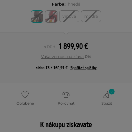
Farba:
hnedá
vínová
modrá
1 899,90 €
s DPH
Vaša vernostná zľava
0%
alebo 13 × 164,91 €
Spočítať splátky
Obľúbené
Porovnať
Strážiť
K nákupu získavate