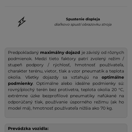
Spustenie displeja
diaľkovo spustí obrazovku stroja
Predpokladaný
maximálny dojazd
je závislý od rôznych
podmienok. Medzi tieto faktory patrí zvolený režim /
stupeň podpory / rýchlosť, hmotnosť používateľa,
charakter terénu, vietor, tlak a vzor pneumatík a teplota
okolia. Všetky dojazdy sa vzťahujú na
optimálne
podmienky
. Optimálne alebo ideálne podmienky sú:
rovný/plochý terén bez protivetra, teplota okolia 20 °C,
extrémne úzke bezprofilové pneumatiky nafúkané na
odporúčaný tlak, používanie úsporného režimu (ak ho
model má), hmotnosť používateľa nižšia ako 70 kg.
Prevádzka vozidla
: