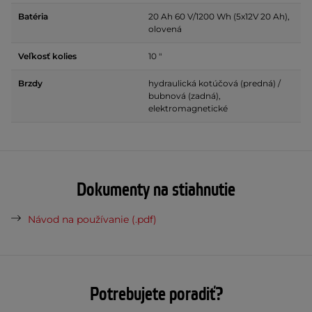
Batéria
20 Ah 60 V/1200 Wh (5x12V 20 Ah),
olovená
Veľkosť kolies
10 "
Brzdy
hydraulická kotúčová (predná) /
bubnová (zadná),
elektromagnetické
Dokumenty na stiahnutie
Návod na používanie (.pdf)
Potrebujete poradiť?