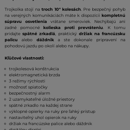
Trojkolka stojí na
troch 10" kolesách
. Pre bezpečný pohyb
na verejných komunikáciách máte k dispozícii
kompletnú
súpravu osvetlenia
vrátane smeroviek. Nechýbajú ani
zadné pomocné
kolieska proti prevráteniu
. K tomu
pridajte
spätné zrkadlá
, praktický
držiak na francúzsku
palicu
alebo
dáždnik
a ste dokonale pripravení na
pohodovú jazdu po okolí alebo na nákupy.
Kľúčové vlastnosti:
trojkolesová konštrukcia
elektromagnetická brzda
3 režimy rýchlosti
možnosť spiatočky
bezpečnostný alarm
2 uzamykateľné úložné priestory
spätné zrkadlo na každej strane
výklopné opierky na ruky pre ľahký prístup
nastaviteľný uhol opierok na ruky
držiak na francúzske palice alebo dáždnik
digitálny displej