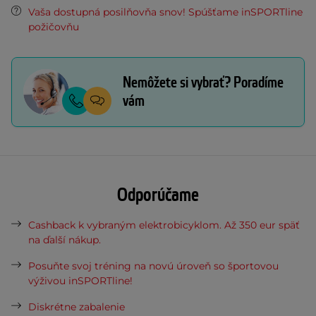
Vaša dostupná posilňovňa snov! Spúšťame inSPORTline
požičovňu
Nemôžete si vybrať? Poradíme
vám
Odporúčame
Cashback k vybraným elektrobicyklom. Až 350 eur späť
na ďalší nákup.
Posuňte svoj tréning na novú úroveň so športovou
výživou inSPORTline!
Diskrétne zabalenie