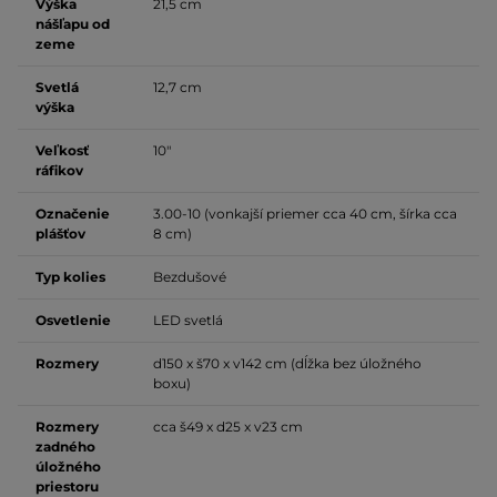
Výška
21,5 cm
nášľapu od
zeme
Svetlá
12,7 cm
výška
Veľkosť
10"
ráfikov
Označenie
3.00-10 (vonkajší priemer cca 40 cm, šírka cca
plášťov
8 cm)
Typ kolies
Bezdušové
Osvetlenie
LED svetlá
Rozmery
d150 x š70 x v142 cm (dĺžka bez úložného
boxu)
Rozmery
cca š49 x d25 x v23 cm
zadného
úložného
priestoru