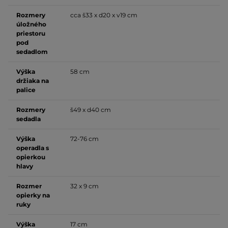
Rozmery
cca š33 x d20 x v19 cm
úložného
priestoru
pod
sedadlom
Výška
58 cm
držiaka na
palice
Rozmery
š49 x d40 cm
sedadla
Výška
72-76 cm
operadla s
opierkou
hlavy
Rozmer
32 x 9 cm
opierky na
ruky
Výška
17 cm