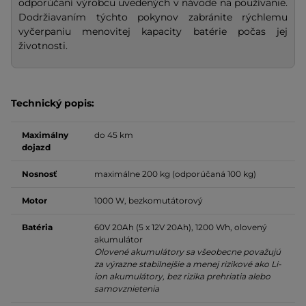
odporúčaní výrobcu uvedených v návode na používanie.
Dodržiavaním týchto pokynov zabránite rýchlemu
vyčerpaniu menovitej kapacity batérie počas jej
životnosti.
Technický popis:
Maximálny
do 45 km
dojazd
Nosnosť
maximálne 200 kg (odporúčaná 100 kg)
Motor
1000 W, bezkomutátorový
Batéria
60V 20Ah (5 x 12V 20Ah), 1200 Wh, olovený
akumulátor
Olovené akumulátory sa všeobecne považujú
za výrazne stabilnejšie a menej rizikové ako Li-
ion akumulátory, bez rizika prehriatia alebo
samovznietenia