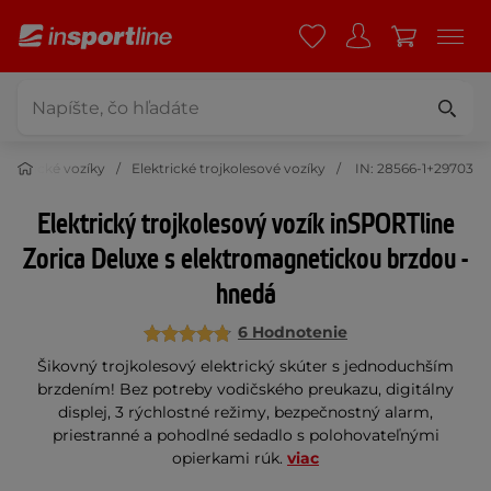
Elektrické vozíky
Elektrické trojkolesové vozíky
IN: 28566-1+29703
Elektrický trojkolesový vozík inSPORTline
Zorica Deluxe s elektromagnetickou brzdou -
hnedá
6 Hodnotenie
Šikovný trojkolesový elektrický skúter s jednoduchším
brzdením! Bez potreby vodičského preukazu, digitálny
displej, 3 rýchlostné režimy, bezpečnostný alarm,
priestranné a pohodlné sedadlo s polohovateľnými
opierkami rúk.
viac