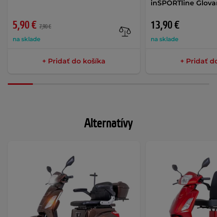
inSPORTline Glova
5,90 €
13,90 €
7,90 €
na sklade
na sklade
+ Pridať do košíka
+ Pridať d
Alternatívy