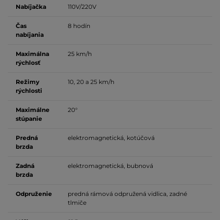
Nabíjačka
110V/220V
Čas
8 hodín
nabíjania
Maximálna
25 km/h
rýchlosť
Režimy
10, 20 a 25 km/h
rýchlosti
Maximálne
20°
stúpanie
Predná
elektromagnetická, kotúčová
brzda
Zadná
elektromagnetická, bubnová
brzda
Odpruženie
predná rámová odpružená vidlica, zadné
tlmiče