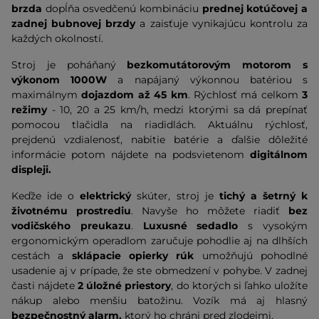
brzda
dopĺňa osvedčenú kombináciu
prednej kotúčovej a
zadnej bubnovej brzdy
a zaisťuje vynikajúcu kontrolu za
každých okolností.
Stroj je poháňaný
bezkomutátorovým motorom s
výkonom 1000W
a napájaný výkonnou batériou s
maximálnym
dojazdom
až 45 km
. Rýchlosť má celkom
3
režimy
- 10, 20 a 25 km/h, medzi ktorými sa dá prepínať
pomocou tlačidla na riadidlách. Aktuálnu rýchlosť,
prejdenú vzdialenosť, nabitie batérie a ďalšie dôležité
informácie potom nájdete na podsvietenom
digitálnom
displeji.
Keďže ide o
elektrický
skúter, stroj je
tichý a šetrný k
životnému prostrediu
. Navyše ho môžete riadiť
bez
vodičského preukazu
.
Luxusné sedadlo
s vysokým
ergonomickým operadlom zaručuje pohodlie aj na dlhších
cestách a
sklápacie opierky rúk
umožňujú pohodlné
usadenie aj v prípade, že ste obmedzení v pohybe. V zadnej
časti nájdete
2 úložné priestory
, do ktorých si ľahko uložíte
nákup alebo menšiu batožinu. Vozík má aj hlasný
bezpečnostný alarm,
ktorý ho chráni pred zlodejmi.