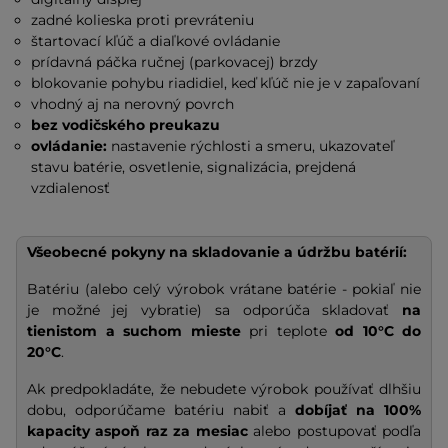
zadné kolieska proti prevráteniu
štartovací kľúč a diaľkové ovládanie
prídavná páčka ručnej (parkovacej) brzdy
blokovanie pohybu riadidiel, keď kľúč nie je v zapaľovaní
vhodný aj na nerovný povrch
bez vodičského preukazu
ovládanie:
nastavenie rýchlosti a smeru, ukazovateľ
stavu batérie, osvetlenie, signalizácia, prejdená
vzdialenosť
Všeobecné pokyny na skladovanie a údržbu batérií:
Batériu (alebo celý výrobok vrátane batérie - pokiaľ nie
je možné jej vybratie) sa odporúča skladovať
na
tienistom a suchom mieste
pri teplote
od 10°C do
20°C
.
Ak predpokladáte, že nebudete výrobok používať dlhšiu
dobu, odporúčame batériu nabiť a
dobíjať na
100%
kapacity
aspoň raz za mesiac
alebo postupovať podľa