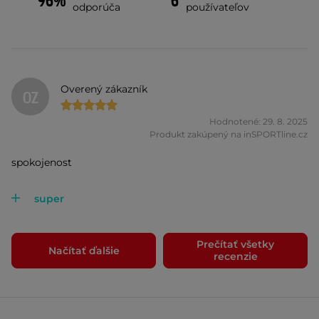
96%
6
odporúča
používateľov
Overený zákazník
OZ
Hodnotené: 29. 8. 2025
Produkt zakúpený na inSPORTline.cz
spokojenost
super
Prečítať všetky
Načítať ďalšie
recenzie