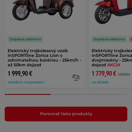
Doprava zadarmo
Doprava zadarmo
Elektrický trojkolesový vozík
Elektrický trojkole
inSPORTline Zorica Lion s
inSPORTline Zoric
odnímateľnou batériou • 25km/h •
dvojmiestny • 25k
až 50km dojazd
dojazd
AKCIA
1 999,90 €
1 779,90 €
2 079,90 €
skladom na predajni
na sklade
Porovnať tieto produkty