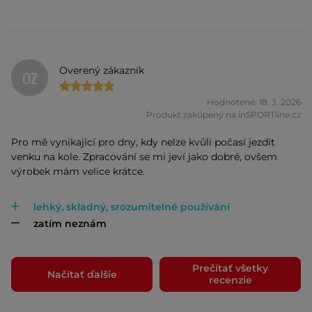
Overený zákazník
OZ
Hodnotené: 18. 3. 2026
Produkt zakúpený na inSPORTline.cz
Pro mě vynikající pro dny, kdy nelze kvůli počasí jezdit
venku na kole. Zpracování se mi jeví jako dobré, ovšem
výrobek mám velice krátce.
lehký, skladný, srozumitelné používání
zatím neznám
Prečítať všetky
Načítať ďalšie
recenzie