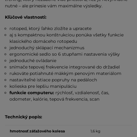
nutné – ale prinesie vám maximálne výsledky.
Kľúčové vlastnosti:
rotoped, ktorý ľahko zložíte a upracete
aj s kompaktnou konštrukciou ponúka všetky funkcie
klasického domáceho rotopedu
jednoduchý sklápací mechanizmus
ergonomické sedlo so 6 stupňami nastavenia výšky
jednoduché ovládanie
snímače tepovej frekvencie integrované do držadiel
rukoväte potiahnuté mäkkým penovým materiálom
nastaviteľné istiace popruhy na pedáloch
kolieska pre lepšiu manipuláciu
funkcie computeru:
rýchlosť, vzdialenosť, čas,
odometer, kalórie, tepová frekvencia, scan
Technický popis:
hmotnosť záťažového kolesa
1,6 kg