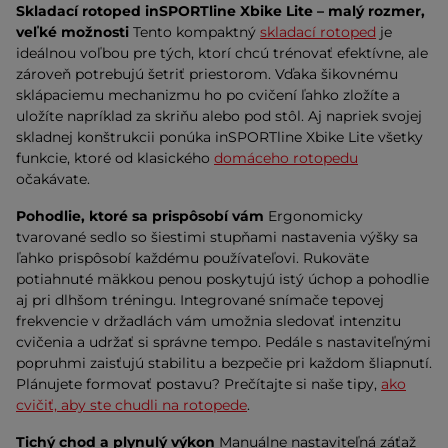
Skladací rotoped inSPORTline Xbike Lite – malý rozmer,
veľké možnosti
Tento kompaktný
skladací rotoped
je
ideálnou voľbou pre tých, ktorí chcú trénovať efektívne, ale
zároveň potrebujú šetriť priestorom. Vďaka šikovnému
sklápaciemu mechanizmu ho po cvičení ľahko zložíte a
uložíte napríklad za skriňu alebo pod stôl. Aj napriek svojej
skladnej konštrukcii ponúka inSPORTline Xbike Lite všetky
funkcie, ktoré od klasického
domáceho rotopedu
očakávate.
Pohodlie, ktoré sa prispôsobí vám
Ergonomicky
tvarované sedlo so šiestimi stupňami nastavenia výšky sa
ľahko prispôsobí každému používateľovi. Rukoväte
potiahnuté mäkkou penou poskytujú istý úchop a pohodlie
aj pri dlhšom tréningu. Integrované snímače tepovej
frekvencie v držadlách vám umožnia sledovať intenzitu
cvičenia a udržať si správne tempo. Pedále s nastaviteľnými
popruhmi zaisťujú stabilitu a bezpečie pri každom šliapnutí.
Plánujete formovať postavu? Prečítajte si naše tipy,
ako
cvičiť, aby ste chudli na rotopede
.
Tichý chod a plynulý výkon
Manuálne nastaviteľná záťaž