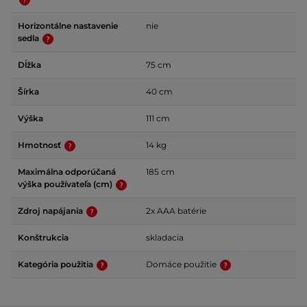
Horizontálne nastavenie
nie
sedla
Dĺžka
75 cm
Šírka
40 cm
Výška
111 cm
Hmotnosť
14 kg
Maximálna odporúčaná
185 cm
výška používateľa (cm)
Zdroj napájania
2x AAA batérie
Konštrukcia
skladacia
Kategória použitia
Domáce použitie