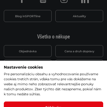
Facebook
Youtube
Instagram
LinkedIn
Blog inSPORTline
Aktuality
Všetko o nákupe
Objednávka
Cena a druh dopravy
Spôsob platby
Vernostný systém
Nastavenie cookies
Pre personalizáciu obsahu a vyhodnocovanie používame
cookies tretích strán, vďaka tomu pre vás dokážeme na
Montáž a servis
Reklamácie a záruka
webe aj mimo neho zobrazovať relevantnejšie ponuky
našich produktov. Zber týchto dát nezapneme, pokiaľ nám
k tomu nedáte súhlas.
Kariéra
Obchodné podmienky