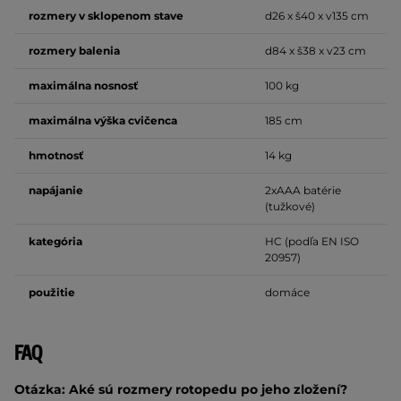
rozmery v sklopenom stave
d26 x š40 x v135 cm
rozmery balenia
d84 x š38 x v23 cm
maximálna nosnosť
100 kg
maximálna výška cvičenca
185 cm
hmotnosť
14 kg
napájanie
2xAAA batérie
(tužkové)
kategória
HC (podľa EN ISO
20957)
použitie
domáce
FAQ
Otázka: Aké sú rozmery rotopedu po jeho zložení?