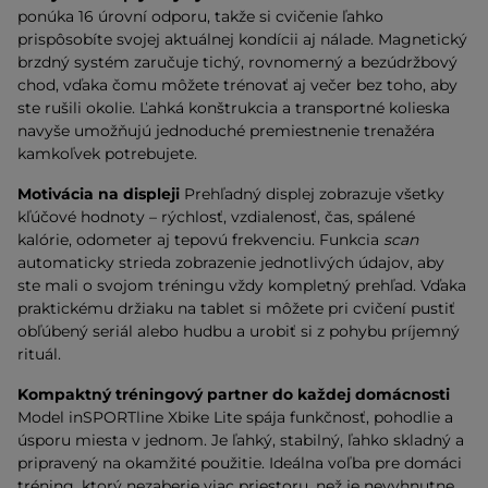
ponúka 16 úrovní odporu, takže si cvičenie ľahko
prispôsobíte svojej aktuálnej kondícii aj nálade. Magnetický
brzdný systém zaručuje tichý, rovnomerný a bezúdržbový
chod, vďaka čomu môžete trénovať aj večer bez toho, aby
ste rušili okolie. Ľahká konštrukcia a transportné kolieska
navyše umožňujú jednoduché premiestnenie trenažéra
kamkoľvek potrebujete.
Motivácia na displeji
Prehľadný displej zobrazuje všetky
kľúčové hodnoty – rýchlosť, vzdialenosť, čas, spálené
kalórie, odometer aj tepovú frekvenciu. Funkcia
scan
automaticky strieda zobrazenie jednotlivých údajov, aby
ste mali o svojom tréningu vždy kompletný prehľad. Vďaka
praktickému držiaku na tablet si môžete pri cvičení pustiť
obľúbený seriál alebo hudbu a urobiť si z pohybu príjemný
rituál.
Kompaktný tréningový partner do každej domácnosti
Model inSPORTline Xbike Lite spája funkčnosť, pohodlie a
úsporu miesta v jednom. Je ľahký, stabilný, ľahko skladný a
pripravený na okamžité použitie. Ideálna voľba pre domáci
tréning, ktorý nezaberie viac priestoru, než je nevyhnutne