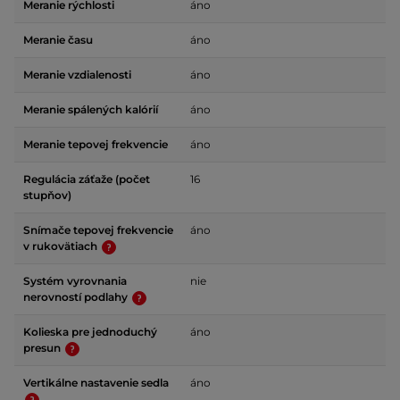
Meranie rýchlosti
áno
Meranie času
áno
Meranie vzdialenosti
áno
Meranie spálených kalórií
áno
Meranie tepovej frekvencie
áno
Regulácia záťaže (počet
16
stupňov)
Snímače tepovej frekvencie
áno
v rukovätiach
Systém vyrovnania
nie
nerovností podlahy
Kolieska pre jednoduchý
áno
presun
Vertikálne nastavenie sedla
áno