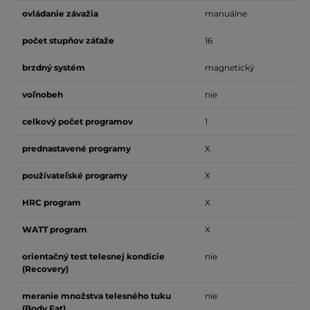
ovládanie závažia
manuálne
počet stupňov záťaže
16
brzdný systém
magnetický
voľnobeh
nie
celkový počet programov
1
prednastavené programy
X
používateľské programy
X
HRC program
X
WATT program
X
orientačný test telesnej kondície
nie
(Recovery)
meranie množstva telesného tuku
nie
(Body Fat)