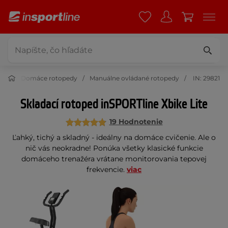
edy
Domáce rotopedy
Manuálne ovládané rotopedy
IN: 29821
Skladací rotoped inSPORTline Xbike Lite
19 Hodnotenie
Ľahký, tichý a skladný - ideálny na domáce cvičenie. Ale o
nič vás neokradne! Ponúka všetky klasické funkcie
domáceho trenažéra vrátane monitorovania tepovej
frekvencie.
viac