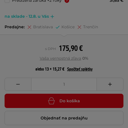
Predĺžená záruka +2 roky
31,65 €
na sklade - 12.8. u Vás
Predajne:
Bratislava
Košice
Trenčín
175,90 €
s DPH
Vaša vernostná zľava
0%
alebo 13 × 15,27 €
Spočítať splátky
Do košíka
Objednať na predajňu