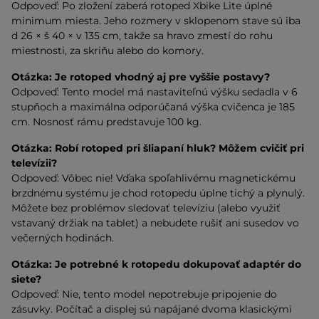
Odpoveď: Po zložení zaberá rotoped Xbike Lite úplné
minimum miesta. Jeho rozmery v sklopenom stave sú iba
d 26 × š 40 × v 135 cm, takže sa hravo zmestí do rohu
miestnosti, za skriňu alebo do komory.
Otázka: Je rotoped vhodný aj pre vyššie postavy?
Odpoveď: Tento model má nastaviteľnú výšku sedadla v 6
stupňoch a maximálna odporúčaná výška cvičenca je 185
cm. Nosnosť rámu predstavuje 100 kg.
Otázka:
Robí rotoped pri šliapaní hluk? Môžem cvičiť pri
televízii?
Odpoveď: Vôbec nie! Vďaka spoľahlivému magnetickému
brzdnému systému je chod rotopedu úplne tichý a plynulý.
Môžete bez problémov sledovať televíziu (alebo využiť
vstavaný držiak na tablet) a nebudete rušiť ani susedov vo
večerných hodinách.
Otázka:
Je potrebné k rotopedu dokupovať adaptér do
siete?
Odpoveď: Nie, tento model nepotrebuje pripojenie do
zásuvky. Počítač a displej sú napájané dvoma klasickými