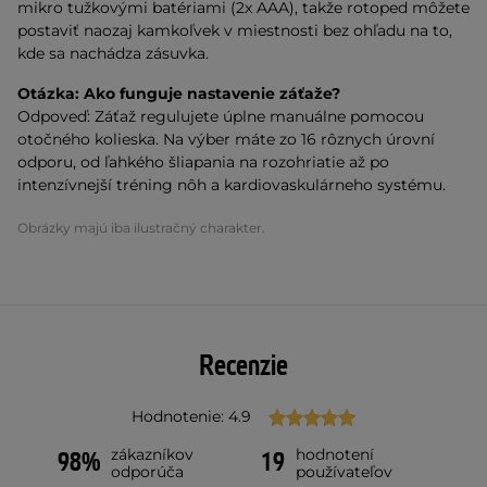
mikro tužkovými batériami (2x AAA), takže rotoped môžete
postaviť naozaj kamkoľvek v miestnosti bez ohľadu na to,
kde sa nachádza zásuvka.
Otázka:
Ako funguje nastavenie záťaže?
Odpoveď: Záťaž regulujete úplne manuálne pomocou
otočného kolieska. Na výber máte zo 16 rôznych úrovní
odporu, od ľahkého šliapania na rozohriatie až po
intenzívnejší tréning nôh a kardiovaskulárneho systému.
Obrázky majú iba ilustračný charakter.
Recenzie
Hodnotenie: 4.9
zákazníkov
hodnotení
98%
19
odporúča
používateľov