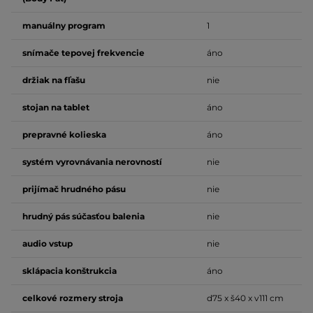
manuálny program
1
snímače tepovej frekvencie
áno
držiak na fľašu
nie
stojan na tablet
áno
prepravné kolieska
áno
systém vyrovnávania nerovností
nie
prijímač hrudného pásu
nie
hrudný pás súčasťou balenia
nie
audio vstup
nie
sklápacia konštrukcia
áno
celkové rozmery stroja
d75 x š40 x v111 cm