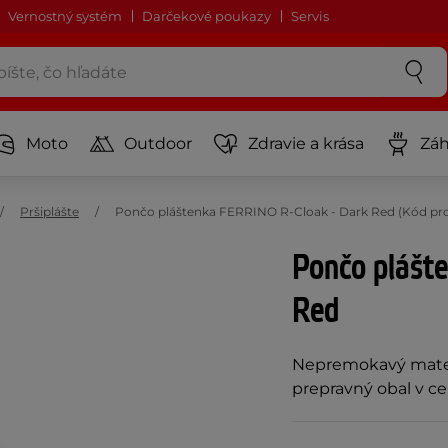
Vernostný systém
Darčekové poukazy
Servis
Moto
Outdoor
Zdravie a krása
Záh
Pršiplášte
Pončo pláštenka FERRINO R-Cloak - Dark Red (Kód pr
Pončo plášt
Red
Nepremokavý materi
prepravný obal v c