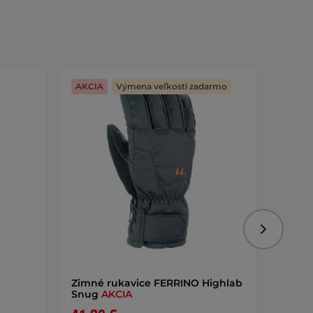
AKCIA
Výmena veľkosti zadarmo
Dopra
Nasledujú
O
Zimné rukavice FERRINO Highlab
Batoh
Snug
AKCIA