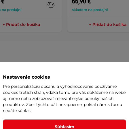
 €
66,90 €
 na predajni
skladom na predajni
+ Pridať do košíka
+ Pridať do košíka
Parame
Nastavenie cookies
Pre personalizáciu obsahu a vyhodnocovanie používame
ktická pláštenka s kapucňou v "pončo"
Dĺžka
cookies tretích strán, vďaka tomu pre vás dokážeme na webe
 aj v tých najhorších podmienkach vďaka
aj mimo neho zobrazovať relevantnejšie ponuky našich
Materiál
produktov. Zber týchto dát nezapneme, pokiaľ nám k tomu
 zabezpečujú dobre podlepené švy s
nedáte súhlas.
Určenie
Súhlasím
patentovanými gombíkmi na bokoch.