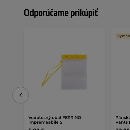
Odporúčame prikúpiť
Výmena
Predchádzajúce
Vodotesný obal FERRINO
Pánske
Impremeabile S
Pants