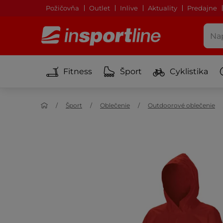
Požičovňa
Outlet
Inlive
Aktuality
Predajne
Fitness
Šport
Cyklistika
Šport
Oblečenie
Outdoorové oblečenie