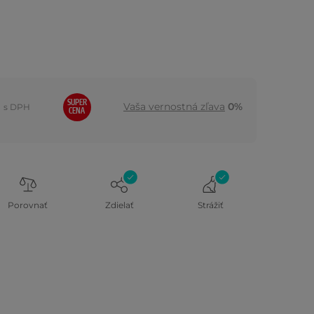
SUPER
Vaša vernostná zľava
0%
s DPH
CENA
Porovnať
Zdielať
Strážiť