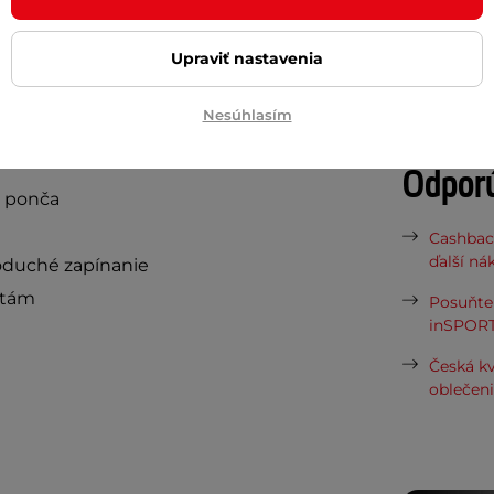
Potreb
bal.
Pláštenka FERRINO R-Cloak
vám
Upraviť nastavenia
 aj za nepriaznivého počasia.
Vaša do
požičov
Nesúhlasím
Odpor
e ponča
Cashbac
ďalší ná
oduché zapínanie
otám
Posuňte 
inSPORT
Česká kv
oblečen