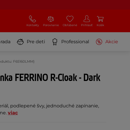
Kontakty
Porovnanie
Obľúbené
Prihlásiť
Košík
rada
Pre deti
Professional
Akcie
oduktu: F65160LMM)
enka FERRINO R-Cloak - Dark
ál, podlepené švy, jednoduché zapínanie,
ene.
viac