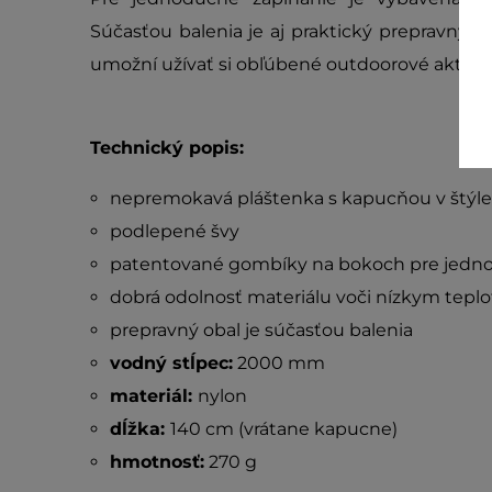
Súčasťou balenia je aj praktický prepravný o
umožní užívať si obľúbené outdoorové aktivity
Technický popis:
nepremokavá pláštenka s kapucňou v štýl
podlepené švy
patentované gombíky na bokoch pre jedn
dobrá odolnosť materiálu voči nízkym tepl
prepravný obal je súčasťou balenia
vodný stĺpec:
2000 mm
materiál:
nylon
dĺžka:
140 cm (vrátane kapucne)
hmotnosť:
270 g