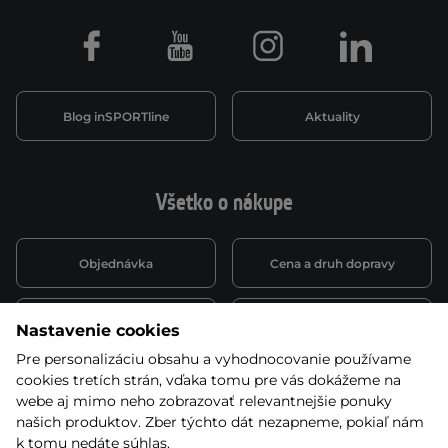
Facebook
Youtube
Instagram
LinkedIn
Blog inSPORTline
Aktuality
Všetko o nákupe
Objednávka
Cena a druh dopravy
Spôsob platby
Vernostný systém
Nastavenie cookies
Pre personalizáciu obsahu a vyhodnocovanie používame
cookies tretích strán, vďaka tomu pre vás dokážeme na
Montáž a servis
Reklamácie a záruka
webe aj mimo neho zobrazovať relevantnejšie ponuky
našich produktov. Zber týchto dát nezapneme, pokiaľ nám
k tomu nedáte súhlas.
Kariéra
Obchodné podmienky