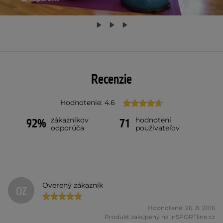
Recenzie
Hodnotenie: 4.6
zákazníkov
hodnotení
92%
71
odporúča
používateľov
Overený zákazník
OZ
Hodnotené: 26. 8. 2016
Produkt zakúpený na inSPORTline.cz