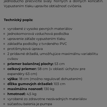
jednoducho precvičíte svaly horných a dolných končatín.
Vypustením tlaku upravíte obtiažnosť cvičenia.
Technický popis:
vyrobené z vysoko pevných materiálov
jednokomorová vzduchová podložka
upravenie záťaže vypustením tlaku
základňa podložky z tvrdeného PVC
protišmyková úprava
2 prídavné držadlá, umožňujúce maximálnu variabilitu
cvikov
priemer balančnej plochy:
53 cm
celkový priemer:
58 cm (v oblasti úchytov pre
expandéry 63 cm)
výška:
18 cm (možno regulovať dohustením)
dĺžka gumových držadiel:
103 cm
maximálna nosnosť:
130 kg
hmotnosť:
4,5 kg
vyrobené zo zdravotne nezávadných materiálov
súčasťou balenia je pumpa