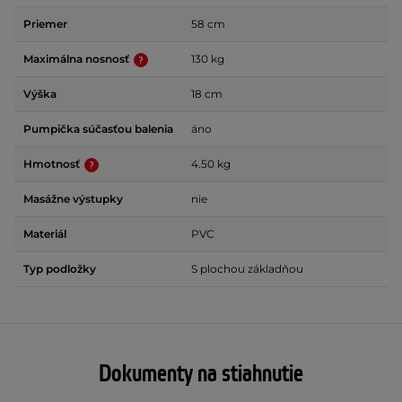
Priemer
58 cm
Maximálna nosnosť
130 kg
Výška
18 cm
Pumpička súčasťou balenia
áno
Hmotnosť
4.50 kg
Masážne výstupky
nie
Materiál
PVC
Typ podložky
S plochou základňou
Dokumenty na stiahnutie