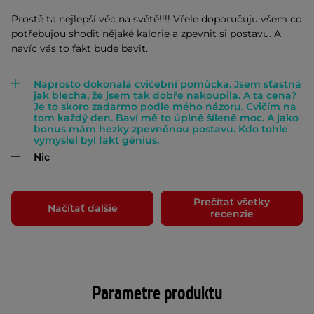
Prostě ta nejlepší věc na světě!!!! Vřele doporučuju všem co
potřebujou shodit nějaké kalorie a zpevnit si postavu. A
navíc vás to fakt bude bavit.
Naprosto dokonalá cvičební pomůcka. Jsem sťastná
jak blecha, že jsem tak dobře nakoupila. A ta cena?
Je to skoro zadarmo podle mého názoru. Cvičím na
tom každý den. Baví mě to úplně šíleně moc. A jako
bonus mám hezky zpevněnou postavu. Kdo tohle
vymyslel byl fakt génius.
Nic
Prečítať všetky
Načítať ďalšie
recenzie
Parametre produktu