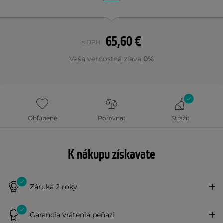
65,60 €
s DPH
Vaša vernostná zľava
0%
Obľúbené
Porovnať
Strážiť
K nákupu získavate
Záruka 2 roky
Garancia vrátenia peňazí