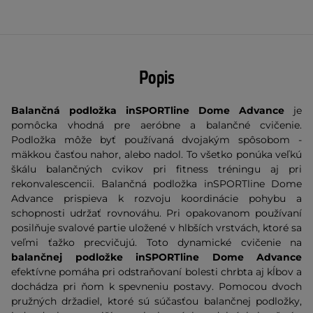
Popis
Balančná podložka inSPORTline Dome Advance
je
pomôcka vhodná pre aeróbne a balančné cvičenie.
Podložka môže byť používaná dvojakým spôsobom -
mäkkou časťou nahor, alebo nadol. To všetko ponúka veľkú
škálu balančných cvikov pri fitness tréningu aj pri
rekonvalescencii. Balančná podložka inSPORTline Dome
Advance prispieva k rozvoju koordinácie pohybu a
schopnosti udržať rovnováhu. Pri opakovanom používaní
posilňuje svalové partie uložené v hlbších vrstvách, ktoré sa
veľmi ťažko precvičujú. Toto dynamické cvičenie na
balančnej podložke inSPORTline Dome Advance
efektívne pomáha pri odstraňovaní bolesti chrbta aj kĺbov a
dochádza pri ňom k spevneniu postavy. Pomocou dvoch
pružných držadiel, ktoré sú súčasťou balančnej podložky,