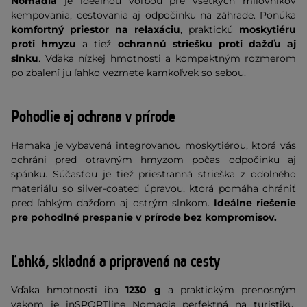
Nomadia
je ideálnou voľbou pre všetkých milovníkov
kempovania, cestovania aj odpočinku na záhrade. Ponúka
komfortný priestor na relaxáciu
, praktickú
moskytiéru
proti hmyzu
a tiež
ochrannú striešku proti dažďu aj
slnku
. Vďaka nízkej hmotnosti a kompaktným rozmerom
po zbalení ju ľahko vezmete kamkoľvek so sebou.
Pohodlie aj ochrana v prírode
Hamaka je vybavená integrovanou moskytiérou, ktorá vás
ochráni pred otravným hmyzom počas odpočinku aj
spánku. Súčasťou je tiež priestranná strieška z odolného
materiálu so silver-coated úpravou, ktorá pomáha chrániť
pred ľahkým dažďom aj ostrým slnkom.
Ideálne riešenie
pre pohodlné prespanie v prírode bez kompromisov.
Ľahká, skladná a pripravená na cesty
Vďaka hmotnosti iba
1230 g
a praktickým prenosným
vakom je inSPORTline Nomadia perfektná na turistiku,