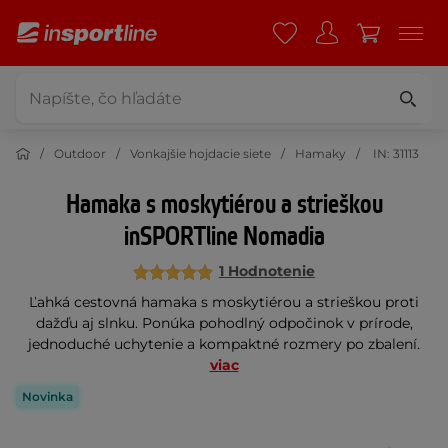
Outdoor
Vonkajšie hojdacie siete
Hamaky
IN: 31113
Hamaka s moskytiérou a strieškou
inSPORTline Nomadia
1 Hodnotenie
Ľahká cestovná hamaka s moskytiérou a strieškou proti
dažďu aj slnku. Ponúka pohodlný odpočinok v prírode,
jednoduché uchytenie a kompaktné rozmery po zbalení.
viac
Novinka