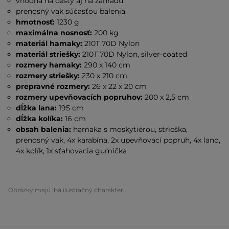
vhodná na cesty aj na záhradu
prenosný vak súčasťou balenia
hmotnosť:
1230 g
maximálna nosnosť:
200 kg
materiál hamaky:
210T 70D Nylon
materiál striešky:
210T 70D Nylon, silver-coated
rozmery hamaky:
290 x 140 cm
rozmery striešky:
230 x 210 cm
prepravné rozmery:
26 x 22 x 20 cm
rozmery upevňovacích popruhov:
200 x 2,5 cm
dĺžka lana:
195 cm
dĺžka kolíka:
16 cm
obsah balenia:
hamaka s moskytiérou, strieška,
prenosný vak, 4x karabína, 2x upevňovací popruh, 4x lano,
4x kolík, 1x sťahovacia gumička
Obrázky majú iba ilustračný charakter.