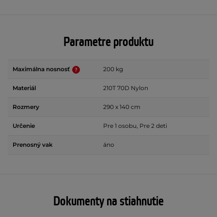
Parametre produktu
Maximálna nosnosť
200 kg
Materiál
210T 70D Nylon
Rozmery
290 x 140 cm
Určenie
Pre 1 osobu, Pre 2 deti
Prenosný vak
áno
Dokumenty na stiahnutie