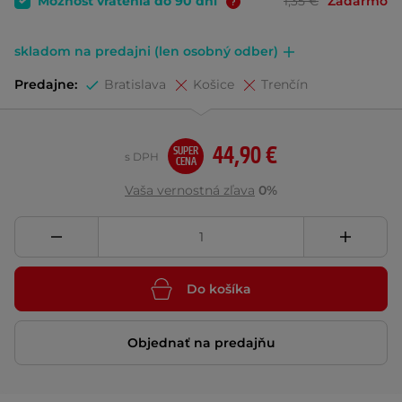
Možnosť vrátenia do 90 dní
1,35 €
Zadarmo
skladom na predajni (len osobný odber)
Predajne:
Bratislava
Košice
Trenčín
44,90 €
SUPER
s DPH
CENA
Vaša vernostná zľava
0%
Do košíka
Objednať na predajňu