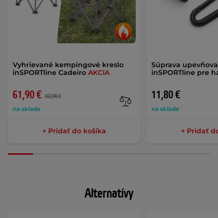
Vyhrievané kempingové kreslo
Súprava upevňova
inSPORTline Cadeiro
AKCIA
inSPORTline pre h
61,90 €
11,80 €
102,90 €
na sklade
na sklade
+ Pridať do košíka
+ Pridať d
Alternatívy