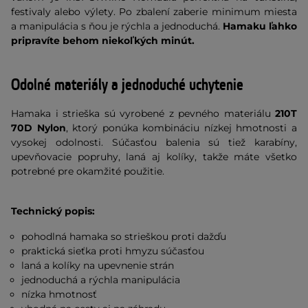
festivaly alebo výlety. Po zbalení zaberie minimum miesta
a manipulácia s ňou je rýchla a jednoduchá.
Hamaku ľahko
pripravíte behom niekoľkých minút.
Odolné materiály a jednoduché uchytenie
Hamaka i strieška sú vyrobené z pevného materiálu
210T
70D Nylon
, ktorý ponúka kombináciu nízkej hmotnosti a
vysokej odolnosti. Súčasťou balenia sú tiež karabíny,
upevňovacie popruhy, laná aj kolíky, takže máte všetko
potrebné pre okamžité použitie.
Technický popis:
pohodlná hamaka so strieškou proti dažďu
praktická sieťka proti hmyzu súčasťou
laná a kolíky na upevnenie strán
jednoduchá a rýchla manipulácia
nízka hmotnosť