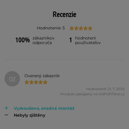
Recenzie
Hodnotenie: 5
zákazníkov
hodnotení
100%
1
odporúča
používateľov
Overený zákazník
OZ
Hodnotené: 21. 7. 2026
Produkt zakúpený na inSPORTline.cz
Vyzkoušeno, snadná montáž
Nebyly zjištěny