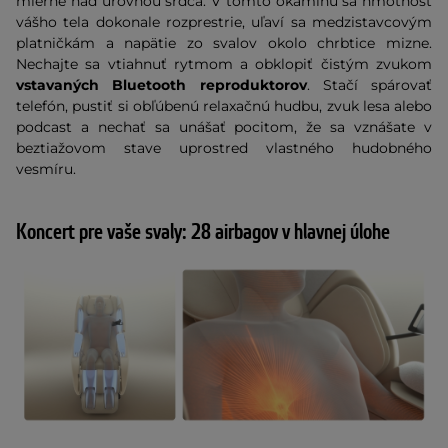
mierne nad úrovňou srdca. V tomto okamihu sa hmotnosť
vášho tela dokonale rozprestrie, uľaví sa medzistavcovým
platničkám a napätie zo svalov okolo chrbtice mizne.
Nechajte sa vtiahnuť rytmom a obklopiť čistým zvukom
vstavaných Bluetooth reproduktorov
. Stačí spárovať
telefón, pustiť si obľúbenú relaxačnú hudbu, zvuk lesa alebo
podcast a nechať sa unášať pocitom, že sa vznášate v
beztiažovom stave uprostred vlastného hudobného
vesmíru.
Koncert pre vaše svaly: 28 airbagov v hlavnej úlohe