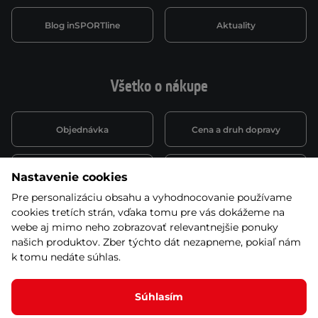
Blog inSPORTline
Aktuality
Všetko o nákupe
Objednávka
Cena a druh dopravy
Spôsob platby
Vernostný systém
Nastavenie cookies
Pre personalizáciu obsahu a vyhodnocovanie používame
cookies tretích strán, vďaka tomu pre vás dokážeme na
Montáž a servis
Reklamácie a záruka
webe aj mimo neho zobrazovať relevantnejšie ponuky
našich produktov. Zber týchto dát nezapneme, pokiaľ nám
k tomu nedáte súhlas.
Kariéra
Obchodné podmienky
Súhlasím