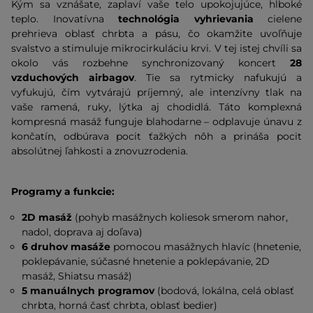
Kým sa vznášate, zaplaví vaše telo upokojujúce, hlboké
teplo. Inovatívna
technológia vyhrievania
cielene
prehrieva oblasť chrbta a pásu, čo okamžite uvoľňuje
svalstvo a stimuluje mikrocirkuláciu krvi. V tej istej chvíli sa
okolo vás rozbehne synchronizovaný koncert
28
vzduchových airbagov
. Tie sa rytmicky nafukujú a
vyfukujú, čím vytvárajú príjemný, ale intenzívny tlak na
vaše ramená, ruky, lýtka aj chodidlá. Táto komplexná
kompresná masáž funguje blahodarne – odplavuje únavu z
končatín, odbúrava pocit ťažkých nôh a prináša pocit
absolútnej ľahkosti a znovuzrodenia.
Programy a funkcie:
2D masáž
(pohyb masážnych koliesok smerom nahor,
nadol, doprava aj doľava)
6 druhov masáže
pomocou masážnych hlavíc (hnetenie,
poklepávanie, súčasné hnetenie a poklepávanie, 2D
masáž, Shiatsu masáž)
5 manuálnych programov
(bodová, lokálna, celá oblasť
chrbta, horná časť chrbta, oblasť bedier)