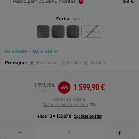
Požadujem odbornú montáž
199 €
Farba:
šedá
vínová
na sklade - 11.8. u Vás
Predajne:
Bratislava
Košice
Trenčín
1 999,90 €
1 599,90 €
-20%
s DPH
Ušetríte
400 €
Vaša vernostná zľava
0%
alebo 13 × 138,87 €
Spočítať splátky