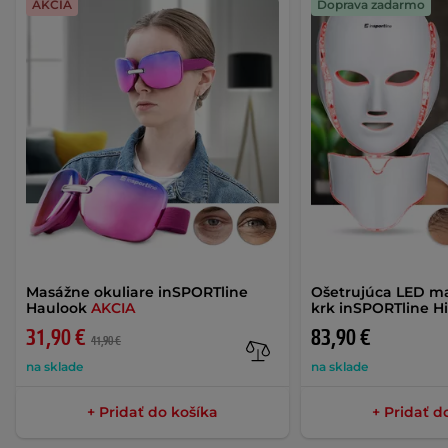
AKCIA
Doprava zadarmo
Masážne okuliare inSPORTline
Ošetrujúca LED ma
Haulook
AKCIA
krk inSPORTline Hi
31,90 €
83,90 €
41,90 €
na sklade
na sklade
+ Pridať do košíka
+ Pridať d