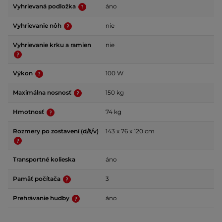
Vyhrievaná podložka
áno
Vyhrievanie nôh
nie
Vyhrievanie krku a ramien
nie
Výkon
100 W
Maximálna nosnosť
150 kg
Hmotnosť
74 kg
Rozmery po zostavení (d/š/v)
143 x 76 x 120 cm
Transportné kolieska
áno
Pamäť počítača
3
Prehrávanie hudby
áno