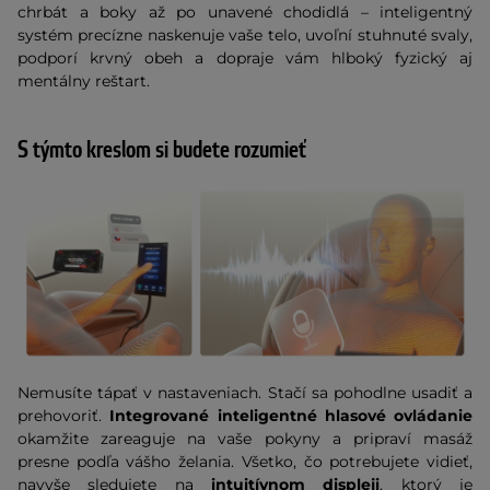
chrbát a boky až po unavené chodidlá – inteligentný
systém precízne naskenuje vaše telo, uvoľní stuhnuté svaly,
podporí krvný obeh a dopraje vám hlboký fyzický aj
mentálny reštart.
S týmto kreslom si budete rozumieť
Nemusíte tápať v nastaveniach. Stačí sa pohodlne usadiť a
prehovoriť.
Integrované inteligentné hlasové ovládanie
okamžite zareaguje na vaše pokyny a pripraví masáž
presne podľa vášho želania. Všetko, čo potrebujete vidieť,
navyše sledujete na
intuitívnom displeji
, ktorý je