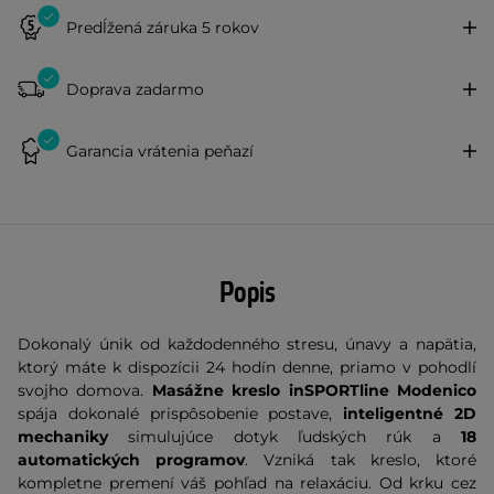
Predĺžená záruka 5 rokov
Doprava zadarmo
Garancia vrátenia peňazí
Popis
Dokonalý únik od každodenného stresu, únavy a napätia,
ktorý máte k dispozícii 24 hodín denne, priamo v pohodlí
svojho domova.
Masážne kreslo inSPORTline Modenico
spája dokonalé prispôsobenie postave,
inteligentné 2D
mechaniky
simulujúce dotyk ľudských rúk a
18
automatických programov
. Vzniká tak kreslo, ktoré
kompletne premení váš pohľad na relaxáciu. Od krku cez