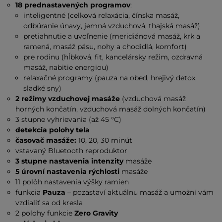
18 prednastavených programov
:
inteligentné (celková relaxácia, čínska masáž,
odbúranie únavy, jemná vzduchová, thajská masáž)
pretiahnutie a uvoľnenie (meridiánová masáž, krk a
ramená, masáž pásu, nohy a chodidlá, komfort)
pre rodinu (hĺbková, fit, kancelársky režim, ozdravná
masáž, nabitie energiou)
relaxačné programy (pauza na obed, hrejivý detox,
sladké sny)
2 režimy vzduchovej masáže
(vzduchová masáž
horných končatín, vzduchová masáž dolných končatín)
3 stupne vyhrievania (až 45 °C)
detekcia polohy tela
časovač masáže:
10, 20, 30 minút
vstavaný Bluetooth reproduktor
3 stupne nastavenia intenzity
masáže
5 úrovní nastavenia rýchlosti
masáže
11 polôh nastavenia výšky ramien
funkcia
Pauza
– pozastaví aktuálnu masáž a umožní vám
vzdialiť sa od kresla
2 polohy funkcie
Zero Gravity