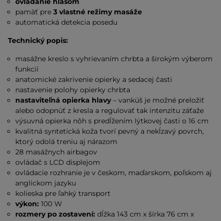
ovládanie hlasom
pamäť pre
3 vlastné režimy masáže
automatická detekcia posedu
Technický popis:
masážne kreslo s vyhrievaním chrbta a širokým výberom
funkcií
anatomické zakrivenie opierky a sedacej časti
nastavenie polohy opierky chrbta
nastaviteľná opierka hlavy
– vankúš je možné preložiť
alebo odopnúť z kresla a regulovať tak intenzitu záťaže
výsuvná opierka nôh s predĺžením lýtkovej časti o 16 cm
kvalitná syntetická koža tvorí pevný a nekĺzavý povrch,
ktorý odolá treniu aj nárazom
28 masážnych airbagov
ovládač s LCD displejom
ovládacie rozhranie je v českom, maďarskom, poľskom aj
anglickom jazyku
kolieska pre ľahký transport
výkon:
100 W
rozmery po zostavení:
dĺžka 143 cm x šírka 76 cm x