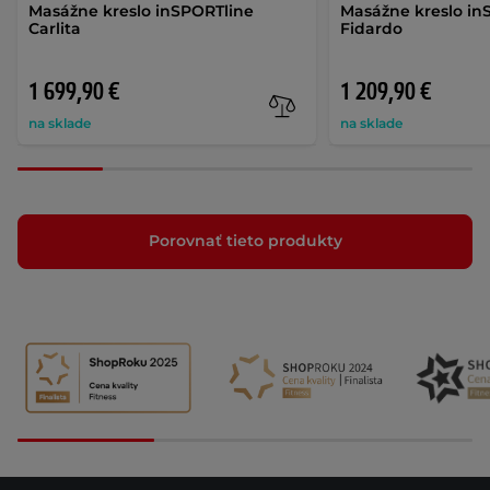
Masážne kreslo inSPORTline
Masážne kreslo in
Carlita
Fidardo
1 699,90 €
1 209,90 €
na sklade
na sklade
Porovnať tieto produkty