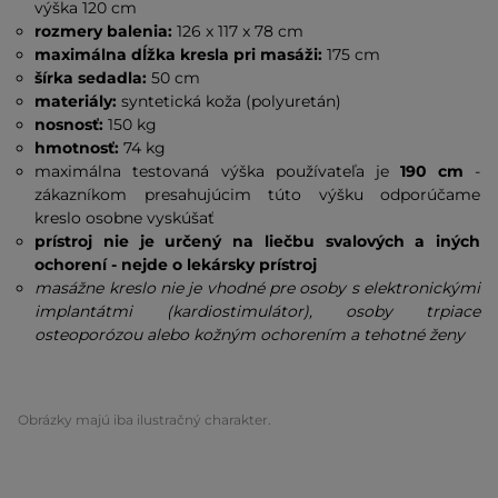
výška 120 cm
rozmery balenia:
126 x 117 x 78 cm
maximálna dĺžka kresla pri masáži:
175 cm
šírka sedadla:
50 cm
materiály:
syntetická koža (polyuretán)
nosnosť:
150 kg
hmotnosť:
74 kg
maximálna testovaná výška používateľa je
190 cm
-
zákazníkom presahujúcim túto výšku odporúčame
kreslo osobne vyskúšať
prístroj nie je určený na liečbu svalových a iných
ochorení - nejde o lekársky prístroj
masážne kreslo nie je vhodné pre osoby s elektronickými
implantátmi (kardiostimulátor), osoby trpiace
osteoporózou alebo kožným ochorením a tehotné ženy
Obrázky majú iba ilustračný charakter.