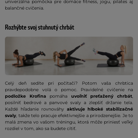
univerzálna pomôcka pre domáce fitness, jogu, pilates aj
balančné cvičenia.
Rozhýbte svoj stuhnutý chrbát
Celý deň sedíte pri počítači? Potom vaša chrbtica
pravdepodobne volá o pomoc. Pravidelné cvičenie na
podložke Krofina
pomáha
uvoľniť preťažený chrbát
,
posilniť bedrové a panvové svaly a zlepšiť držanie tela.
Každé hľadanie rovnováhy
aktivuje hlboké stabilizačné
svaly
, takže telo pracuje efektívnejšie a prirodzenejšie. Je to
malá zmena vo vašom tréningu, ktorá môže priniesť veľký
rozdiel v tom, ako sa budete cítiť.