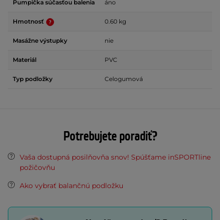
Pumpička súčasťou balenia
áno
Hmotnosť
0.60 kg
Masážne výstupky
nie
Materiál
PVC
Typ podložky
Celogumová
Potrebujete poradiť?
Vaša dostupná posilňovňa snov! Spúšťame inSPORTline
požičovňu
Ako vybrať balančnú podložku