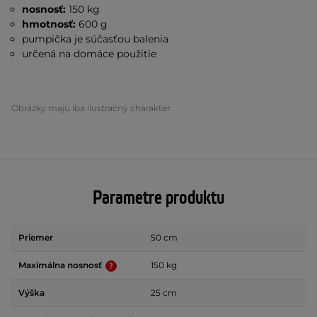
nosnosť:
150 kg
hmotnosť:
600 g
pumpička je súčasťou balenia
určená na domáce použitie
Obrázky majú iba ilustračný charakter.
Parametre produktu
Priemer
50 cm
Maximálna nosnosť
150 kg
Výška
25 cm