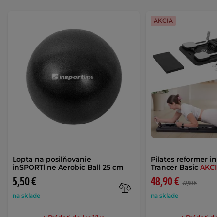
AKCIA
Lopta na posilňovanie
Pilates reformer i
inSPORTline Aerobic Ball 25 cm
Trancer Basic
AKC
5,50 €
48,90 €
72,90 €
na sklade
na sklade