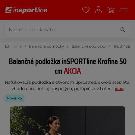
na cvičenie
Balančné pomôcky
Balančné podložky
IN: 31438
Balančná podložka inSPORTline Krofina 50
cm
AKCIA
Nafukovacia podložka s otvorom uprostred, skvelá stabilita,
vhodná pre deti aj dospelých, pumpička v balení.
viac
Novinka