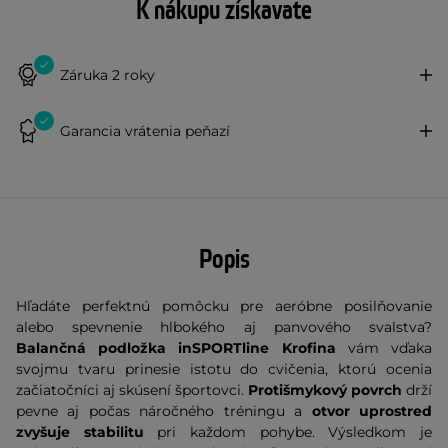
K nákupu získavate
Záruka 2 roky
Garancia vrátenia peňazí
Popis
Hľadáte perfektnú pomôcku pre aeróbne posilňovanie
alebo spevnenie hlbokého aj panvového svalstva?
Balančná podložka inSPORTline Krofina
vám vďaka
svojmu tvaru prinesie istotu do cvičenia, ktorú ocenia
začiatočníci aj skúsení športovci.
Protišmykový povrch
drží
pevne aj počas náročného tréningu a
otvor uprostred
zvyšuje stabilitu
pri každom pohybe. Výsledkom je