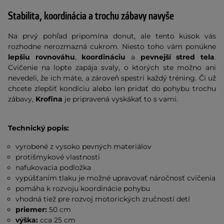
Stabilita, koordinácia a trochu zábavy navyše
Na prvý pohľad pripomína donut, ale tento kúsok vás
rozhodne nerozmazná cukrom. Niesto toho vám ponúkne
lepšiu rovnováhu
,
koordináciu
a
pevnejší stred tela
.
Cvičenie na lopte zapája svaly, o ktorých ste možno ani
nevedeli, že ich máte, a zároveň spestrí každý tréning. Či už
chcete zlepšiť kondíciu alebo len pridať do pohybu trochu
zábavy,
Krofina
je pripravená vyskákať to s vami.
Technický popis:
vyrobené z vysoko pevných materiálov
protišmykové vlastnosti
nafukovacia podložka
vypúšťaním tlaku je možné upravovať náročnosť cvičenia
pomáha k rozvoju koordinácie pohybu
vhodná tiež pre rozvoj motorických zručností detí
priemer:
50 cm
výška:
cca 25 cm