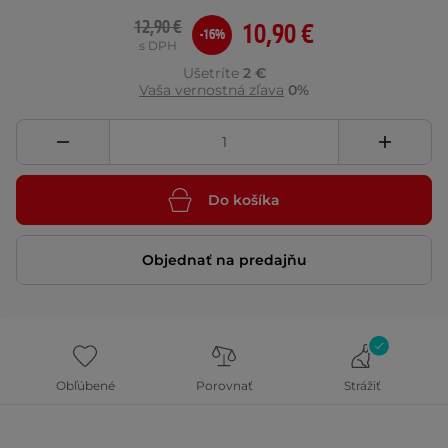
12,90 €
10,90 €
-16%
s DPH
Ušetríte
2 €
Vaša vernostná zľava
0%
Do košíka
Objednať na predajňu
Obľúbené
Porovnať
Strážiť