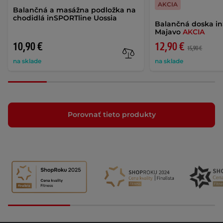
AKCIA
Balančná a masážna podložka na
chodidlá inSPORTline Uossia
Balančná doska i
Majavo
AKCIA
10,90 €
12,90 €
15,90 €
na sklade
na sklade
Porovnať tieto produkty