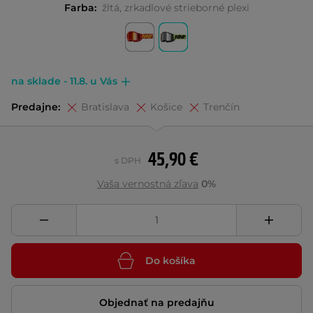
Farba:
žltá, zrkadlové strieborné plexi
na sklade - 11.8. u Vás
Predajne:
Bratislava
Košice
Trenčín
45,90 €
s DPH
Vaša vernostná zľava
0%
Do košíka
Objednať na predajňu