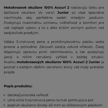
Motokrosové okuliare 100% Accuri 2
nastavujú latku pre
špičkové okuliare. Vo verzii
Junior
sú však špeciálne
navrhnuté, aby perfektne sedeli mladým jazdcom.
Poskytujú maximálnu ochranu, viditeľnosť a komfort pre
váš najlepší výkon, a to s ešte širším zorným poľom než
kedykoľvek predtým.
Vďaka 3-vrstvovej pene a protišmykovému pásiku sedia
presne a pohodlne. Zároveň zaistia odvod vlhkosti. Ďalej
disponujú úpravou proti zahmlievaniu, a tak poskytujú
jasný a ničím nerušený výhľad v každej situácii.
Kvalitu
motokrosových okuliarov 100% Accuri 2 Junior
je
poznať s každým ďalším okruhom, ktorý váš malý pretekár
prejde.
Popis produktu:
detská/juniorská veľkosť
ultra silná trojvrstvová pena na tvár pohlcujúca pot
popruh okuliarov široký 45 mm so silikónovým pásikom