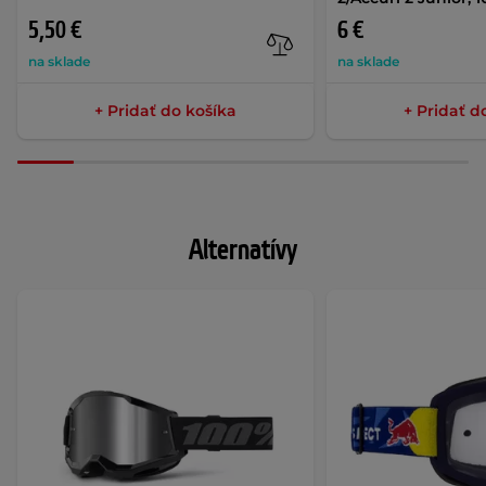
5,50 €
6 €
na sklade
na sklade
+ Pridať do košíka
+ Pridať d
Alternatívy