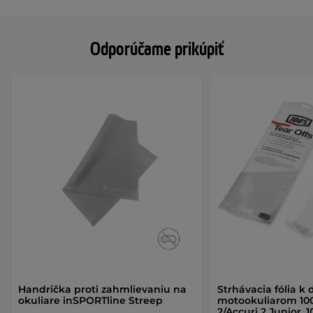
Odporúčame prikúpiť
Handrička proti zahmlievaniu na
Strhávacia fólia k
okuliare inSPORTline Streep
motookuliarom 10
2/Accuri 2 Junior, 1