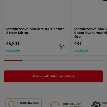
Motokrosové okuliare 100% Strata
Motokrosové okuli
2 New Mirror
Spect Evan, modré
číre
46,80 €
43 €
na sklade
na sklade
Porovnať tieto produkty