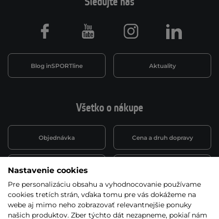
Sledujte nás
Facebook
Youtube
Instagram
LinkedIn
Blog inSPORTline
Aktuality
Všetko o nákupe
Objednávka
Cena a druh dopravy
Spôsob platby
Vernostný systém
Nastavenie cookies
Pre personalizáciu obsahu a vyhodnocovanie používame
cookies tretích strán, vďaka tomu pre vás dokážeme na
Montáž a servis
Reklamácie a záruka
webe aj mimo neho zobrazovať relevantnejšie ponuky
našich produktov. Zber týchto dát nezapneme, pokiaľ nám