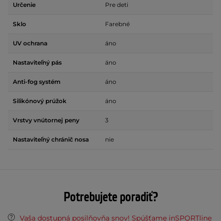
Určenie
Pre deti
Sklo
Farebné
UV ochrana
áno
Nastaviteľný pás
áno
Anti-fog systém
áno
Silikónový prúžok
áno
Vrstvy vnútornej peny
3
Nastaviteľný chránič nosa
nie
Potrebujete poradiť?
Vaša dostupná posilňovňa snov! Spúšťame inSPORTline