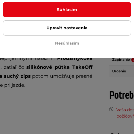
Gélové výp
dušný a elastický materiál
na chrbte
Súhlasím
Materiál
dní, zatiaľ čo
antibakteriálne froté na
Protišmyko
bez prerušenia jazdy. Vďaka tomu
Upraviť nastavenia
ch alebo náročnejších trasách.
Reflexné p
Nesúhlasím
Sieťka na c
stelkou GelPro
účinne tlmí
otrasy a
 nepríjemnými nárazmi.
Protišmyková
Zapínanie
, zatiaľ čo
silikónové pútka TakeOff
Určenie
a suchý zips
potom umožňuje presné
 pri jazde.
Potreb
Vaša do
požičov