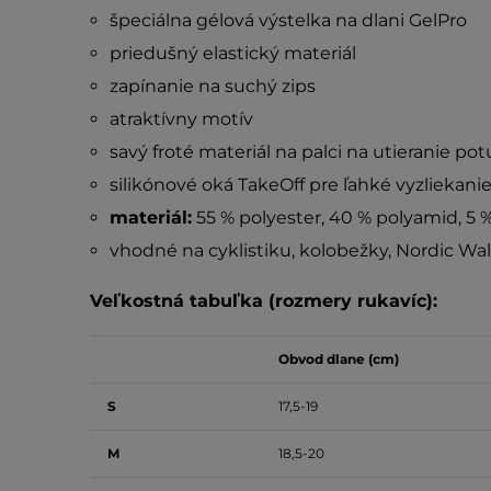
špeciálna gélová výstelka na dlani GelPro
priedušný elastický materiál
zapínanie na suchý zips
atraktívny motív
savý froté materiál na palci na utieranie pot
silikónové oká TakeOff pre ľahké vyzliekani
materiál:
55 % polyester, 40 % polyamid, 5 
vhodné na cyklistiku, kolobežky, Nordic Walk
Veľkostná tabuľka (rozmery rukavíc):
Obvod dlane (cm)
S
17,5-19
M
18,5-20