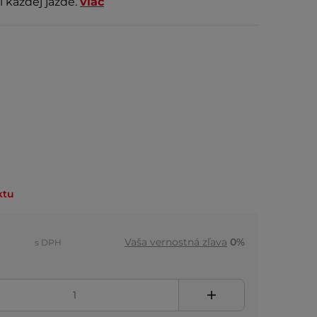
i každej jazde.
viac
ktu
Vaša vernostná zľava
0%
s DPH