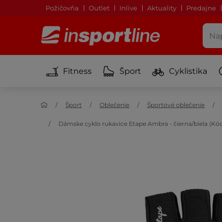
Požičovňa
Outlet
Inlive
Aktuality
Predajne
Fitness
Šport
Cyklistika
Šport
Oblečenie
Športové oblečenie
Dámske cyklo rukavice Etape Ambra - čierna/biela (Kó