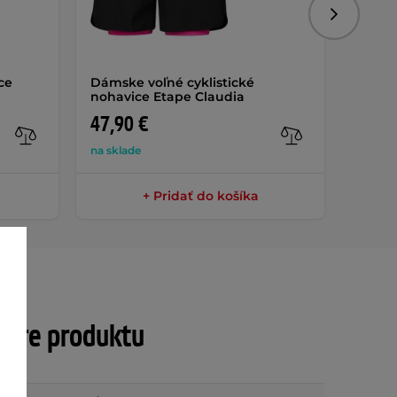
Nasledujú
ce
Dámske voľné cyklistické
Dámsk
nohavice Etape Claudia
47,90 €
49,9
na sklade
na skla
+ Pridať do košíka
tre produktu