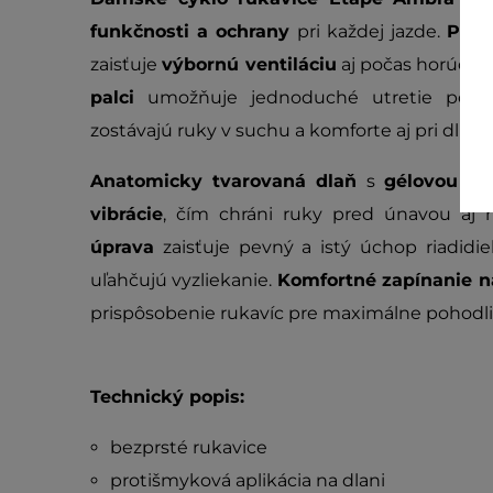
funkčnosti a ochrany
pri každej jazde.
Prie
zaisťuje
výbornú ventiláciu
aj počas horúcich 
palci
umožňuje jednoduché utretie potu 
zostávajú ruky v suchu a komforte aj pri dlhší
Anatomicky tvarovaná dlaň
s
gélovou vý
vibrácie
, čím chráni ruky pred únavou aj
úprava
zaisťuje pevný a istý úchop riadidiel
uľahčujú vyzliekanie.
Komfortné zapínanie n
prispôsobenie rukavíc pre maximálne pohodlie
Technický popis:
bezprsté rukavice
protišmyková aplikácia na dlani