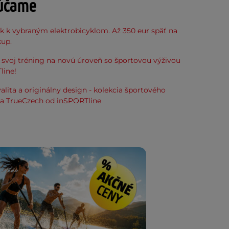
účame
k k vybraným elektrobicyklom. Až 350 eur späť na
kup.
svoj tréning na novú úroveň so športovou výživou
line!
alita a originálny design - kolekcia športového
ia TrueCzech od inSPORTline