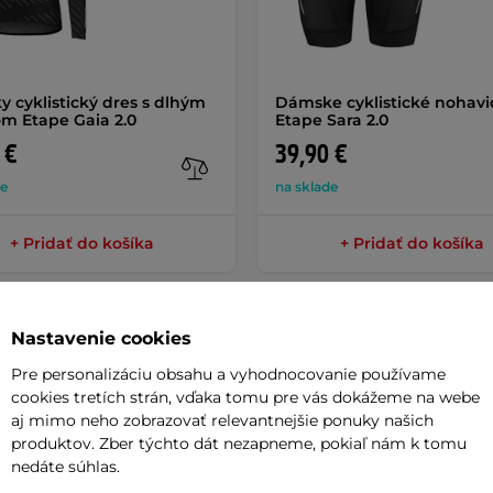
 cyklistický dres s dlhým
Dámske cyklistické nohavi
m Etape Gaia 2.0
Etape Sara 2.0
 €
39,90 €
de
na sklade
+ Pridať do košíka
+ Pridať do košíka
Nastavenie cookies
Pre personalizáciu obsahu a vyhodnocovanie používame
cookies tretích strán, vďaka tomu pre vás dokážeme na webe
Parame
aj mimo neho zobrazovať relevantnejšie ponuky našich
produktov. Zber týchto dát nezapneme, pokiaľ nám k tomu
nedáte súhlas.
úkajú ideálnu kombináciu
pohodlia,