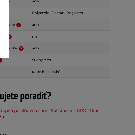
lne
áno
Polyamid, Elastan, Polyester
vé dlane
áno
rvky
nie
hrbte ruky
áno
Suchý zips
dámske, detské
ujete poradiť?
stupná posilňovňa snov! Spúšťame inSPORTline
ňu