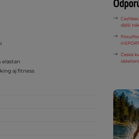
Odpor
Cashbac
ďalší ná
Posuňte 
u
inSPORT
e
Česká kv
oblečen
% elastan
ing aj fitness