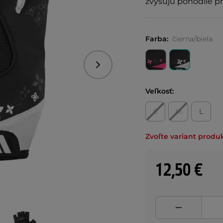
zvyšujú pohodlie pr
Farba:
čierna/biela
Nasledujúce
Veľkosť:
S
M
L
Zvoľte variant produ
12,50 €