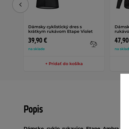
Predchádzajúce
Dámsky cyklistický dres s
Dámsky
krátkym rukávom Etape Violet
rukávo
39,90 €
47,90
na sklade
na skla
+ Pridať do košíka
Popis
Dámske cyklo rukavice Etape Ambra
pon