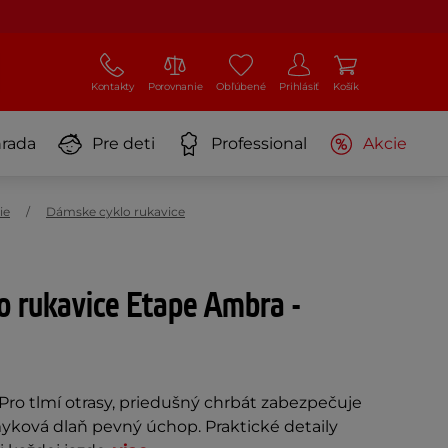
Kontakty
Porovnanie
Obľúbené
Prihlásiť
Košík
rada
Pre deti
Professional
Akcie
ie
Dámske cyklo rukavice
o rukavice Etape Ambra -
Pro tlmí otrasy, priedušný chrbát zabezpečuje
myková dlaň pevný úchop. Praktické detaily