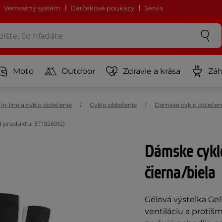
Vernostný systém
Darčekové poukazy
Servis
Moto
Outdoor
Zdravie a krása
Záh
In-line a cyklo oblečenie
Cyklo oblečenie
Dámske cyklo oblečen
d produktu: ET1926912)
Dámske cykl
čierna/biela
Gélová výstelka Gel
ventiláciu a protiš