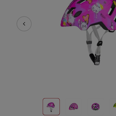
Predchádzajúce