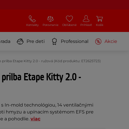
Kontakty
Porovnanie
Obľúbené
Prihlásiť
Košík
rada
Pre deti
Professional
Akcie
 prilba Etape Kitty 2.0 - ružová (Kód produktu: ET2625723)
prilba Etape Kitty 2.0 -
 s In-mold technológiou, 14 ventilačnými
roti hmyzu a upínacím systémom EFS pre
e a pohodlie.
viac