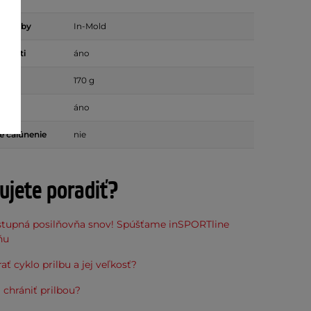
 výroby
In-Mold
eľkosti
áno
g)
170 g
áno
é čalúnenie
nie
ujete poradiť?
stupná posilňovňa snov! Spúšťame inSPORTline
ňu
ať cyklo prilbu a jej veľkosť?
 chrániť prilbou?