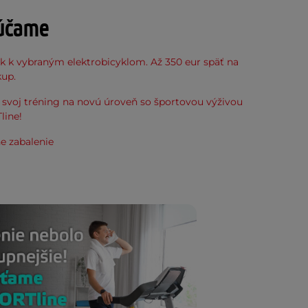
účame
k k vybraným elektrobicyklom. Až 350 eur späť na
kup.
svoj tréning na novú úroveň so športovou výživou
line!
e zabalenie