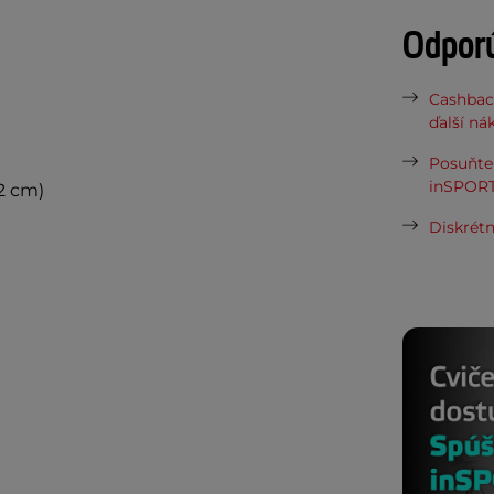
Odpor
Cashbac
ďalší ná
Posuňte 
inSPORT
2 cm)
Diskrétn