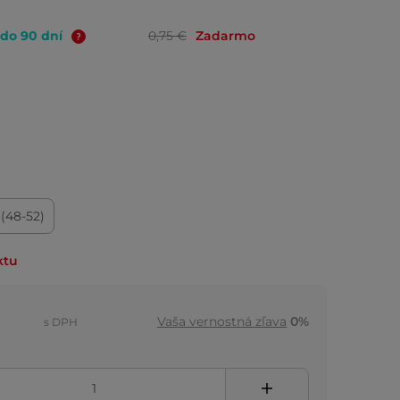
 do 90 dní
0,75 €
Zadarmo
 (48-52)
ktu
Vaša vernostná zľava
0%
s DPH