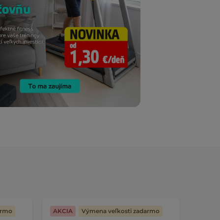
armo
AKCIA
Výmena veľkosti zadarmo
Výmen