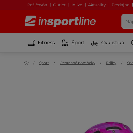
Požičovňa
Outlet
Inlive
Aktuality
Predajne
Fitness
Šport
Cyklistika
Šport
Ochranné pomôcky
Prilby
Špo