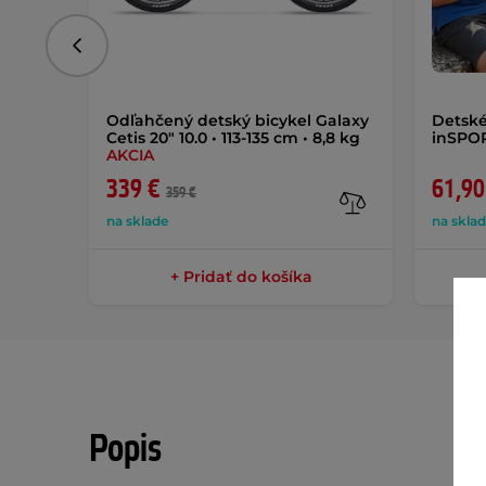
Predchádzajúce
Odľahčený detský bicykel Galaxy
Detské
Cetis 20" 10.0 • 113-135 cm • 8,8 kg
inSPO
AKCIA
339 €
61,90
359 €
na sklade
na skla
+ Pridať do košíka
Popis