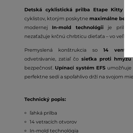
Detská cyklistická prilba Etape Kitty 2.
cyklistov, ktorým poskytne
maximálne bezpeč
modernej
In-mold technológii
je prilba 
nezaťažuje krčnú chrbticu dieťaťa – vo veľkost
Premyslená konštrukcia so
14 ventil
odvetrávanie, zatiaľ čo
sieťka proti hmyzu
bezpečnosť.
Upínací systém EFS
umožňuje ľa
perfektne sedí a spoľahlivo drží na svojom mie
Technický popis:
ľahká prilba
14 vetracích otvorov
In-mold technológia