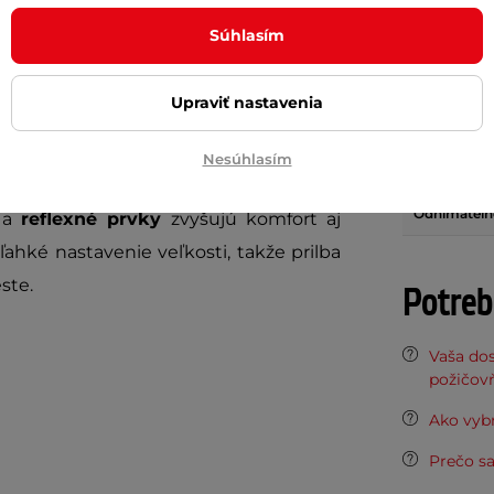
Súhlasím
0
je ideálnou voľbou pre najmenších
Technológia
ie aj pohodlie
pri každej jazde. Vďaka
Regulácia v
mimoriadne ľahká, takže zbytočne
Upraviť nastavenia
Hmotnosť (
i XXS váži iba
170 g
.
Nesúhlasím
Ventilácia
ačnými otvormi
zaisťuje efektívne
Odnímateľn
a
reflexné prvky
zvyšujú komfort aj
hké nastavenie veľkosti, takže prilba
ste.
Potreb
Vaša do
požičov
Ako vybr
Prečo sa