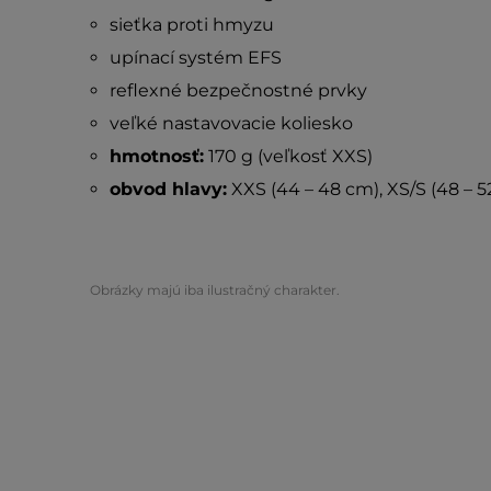
sieťka proti hmyzu
upínací systém EFS
reflexné bezpečnostné prvky
veľké nastavovacie koliesko
hmotnosť:
170 g (veľkosť XXS)
obvod hlavy:
XXS (44 – 48 cm), XS/S (48 – 5
Obrázky majú iba ilustračný charakter.