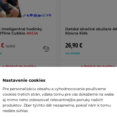
 inteligentné hodinky
Detské slnečné okuliare Alt
RTline Cubbio
AKCIA
Kizuna Kids
 €
26,90 €
72,90 €
de
na sklade
+ Pridať do košíka
+ Pridať do košíka
Nastavenie cookies
Pre personalizáciu obsahu a vyhodnocovanie používame
cookies tretích strán, vďaka tomu pre vás dokážeme na webe
aj mimo neho zobrazovať relevantnejšie ponuky našich
Parame
produktov. Zber týchto dát nezapneme, pokiaľ nám k tomu
nedáte súhlas.