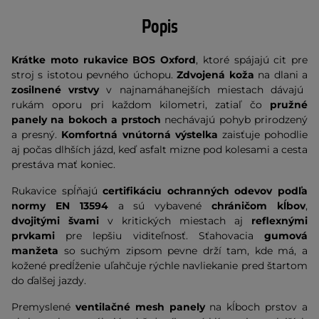
Popis
Krátke moto rukavice BOS Oxford
, ktoré spájajú cit pre
stroj s istotou pevného úchopu.
Zdvojená koža
na dlani a
zosilnené vrstvy
v najnamáhanejších miestach dávajú
rukám oporu pri každom kilometri, zatiaľ čo
pružné
panely na bokoch a prstoch
nechávajú pohyb prirodzený
a presný.
Komfortná vnútorná výstelka
zaisťuje pohodlie
aj počas dlhších jázd, keď asfalt mizne pod kolesami a cesta
prestáva mať koniec.
Rukavice spĺňajú
certifikáciu ochranných odevov podľa
normy EN 13594
a sú vybavené
chráničom kĺbov
,
dvojitými švami
v kritických miestach aj
reflexnými
prvkami
pre lepšiu viditeľnosť. Sťahovacia
gumová
manžeta
so suchým zipsom pevne drží tam, kde má, a
kožené predĺženie uľahčuje rýchle navliekanie pred štartom
do ďalšej jazdy.
Premyslené
ventilačné mesh panely
na kĺboch prstov a