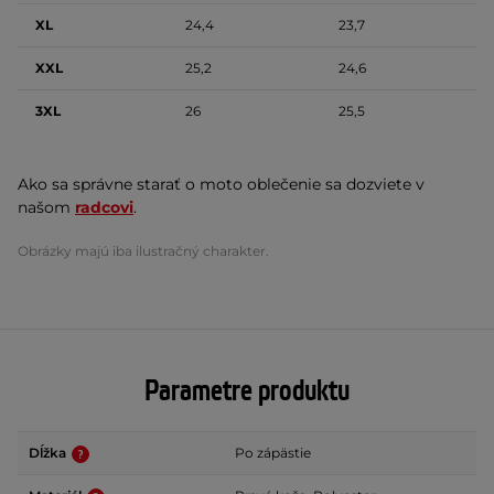
XL
24,4
23,7
XXL
25,2
24,6
3XL
26
25,5
Ako sa správne starať o moto oblečenie sa dozviete v
našom
radcovi
.
Obrázky majú iba ilustračný charakter.
Parametre produktu
Dĺžka
Po zápästie