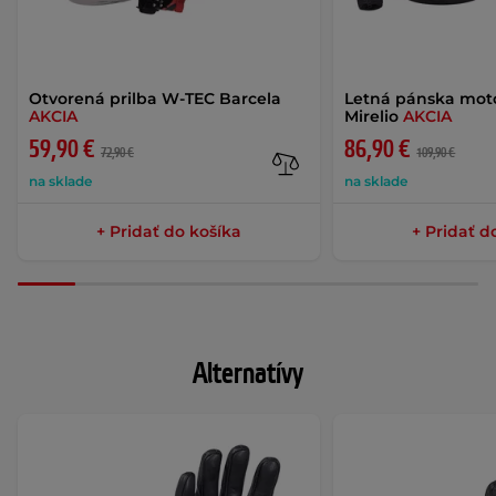
Otvorená prilba W-TEC Barcela
Letná pánska mo
AKCIA
Mirelio
AKCIA
59,90 €
86,90 €
72,90 €
109,90 €
na sklade
na sklade
+ Pridať do košíka
+ Pridať d
Alternatívy