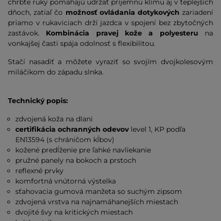
chrbte ruky pomáhajú udržať príjemnú klímu aj v teplejších
dňoch, zatiaľ čo
možnosť ovládania dotykových
zariadení
priamo v rukaviciach drží jazdca v spojení bez zbytočných
zastávok.
Kombinácia pravej kože a polyesteru
na
vonkajšej časti spája odolnosť s flexibilitou.
Stačí nasadiť a môžete vyraziť so svojím dvojkolesovým
miláčikom do západu slnka.
Technický popis:
zdvojená koža na dlani
certifikácia ochranných odevov
level 1, KP podľa
EN13594 (s chráničom kĺbov)
kožené predĺženie pre ľahké navliekanie
pružné panely na bokoch a prstoch
reflexné prvky
komfortná vnútorná výstelka
sťahovacia gumová manžeta so suchým zipsom
zdvojená vrstva na najnamáhanejších miestach
dvojité švy na kritických miestach