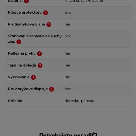
Materiál
Pravá koža, Polyester
Kĺbové protektory
áno
Protišmykové dlane
nie
Sťahovanie zápästia na suchý
áno
zips
Reflexné prvky
nie
Tepelná izolácia
nie
Vyhrievanie
nie
Pre dotykové displeje
áno
Určenie
dámske, pánske