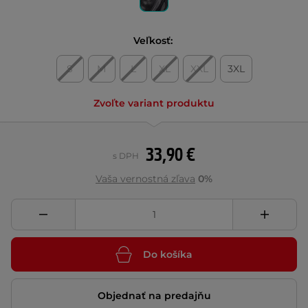
Veľkosť:
S
M
L
XL
XXL
3XL
Zvoľte variant produktu
33,90 €
s DPH
Vaša vernostná zľava
0%
Do košíka
Objednať na predajňu