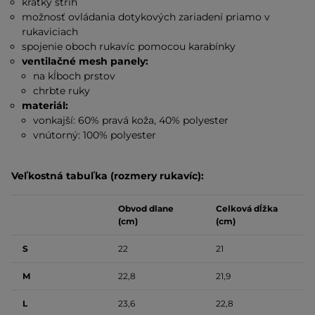
krátky strih
možnosť ovládania dotykových zariadení priamo v
rukaviciach
spojenie oboch rukavíc pomocou karabínky
ventilačné mesh panely:
na kĺboch prstov
chrbte ruky
materiál:
vonkajší: 60% pravá koža, 40% polyester
vnútorný: 100% polyester
Veľkostná tabuľka (rozmery rukavíc):
Obvod dlane
Celková dĺžka
(cm)
(cm)
S
22
21
M
22,8
21,9
L
23,6
22,8