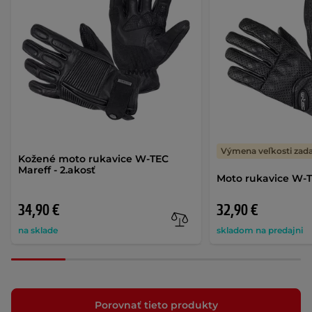
Výmena veľkosti za
Kožené moto rukavice W-TEC
Mareff - 2.akosť
Moto rukavice W-T
34,90 €
32,90 €
na sklade
skladom na predajni
Porovnať tieto produkty