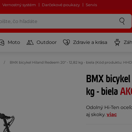
Vernostný systém
Darčekové poukazy
Servis
Moto
Outdoor
Zdravie a krása
Záh
BMX bicykel Hiland Redeem 20" • 12,82 kg - biela (Kód produktu: HH
BMX bicykel
kg - biela
AK
Odolný Hi-Ten oceľo
aj skoky.
viac