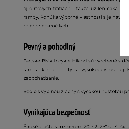
aj dirtových tratiach - takže už len čaká na
rampy. Ponúka výborné vlastnosti a je navrhn
mierne pokročilých.
Pevný a pohodlný
Detské BMX bicykle Hiland sú vyrobené s dô
rám a komponenty z vysokopevnostnej Hi
zaobchádzanie.
Sedlo s výplňou z peny s vysokou hustotou po
Vynikajúca bezpečnosť
Široké plášte s rozmerom 20 × 2,125" sú širšie