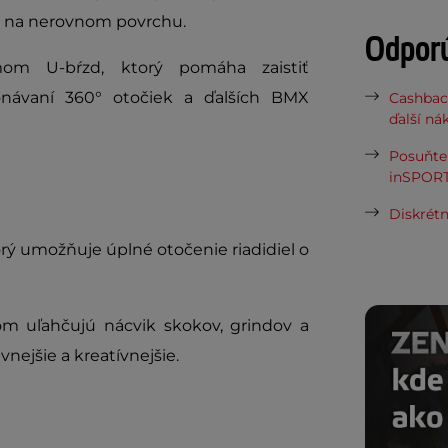
aj na nerovnom povrchu.
Odpor
mom U-bŕzd, ktorý pomáha zaistiť
konávaní 360° otočiek a ďalších BMX
Cashbac
ďalší ná
Posuňte 
inSPORT
Diskrétn
orý umožňuje úplné otočenie riadidiel o
om uľahčujú nácvik skokov, grindov a
vnejšie a kreatívnejšie.