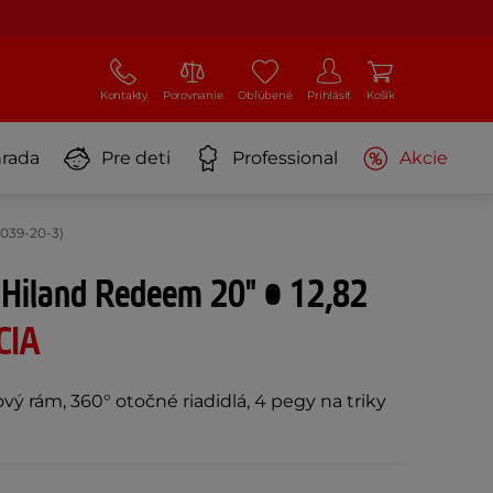
Kontakty
Porovnanie
Obľúbené
Prihlásiť
Košík
rada
Pre deti
Professional
Akcie
D039-20-3)
 Hiland Redeem 20" • 12,82
CIA
vý rám, 360° otočné riadidlá, 4 pegy na triky