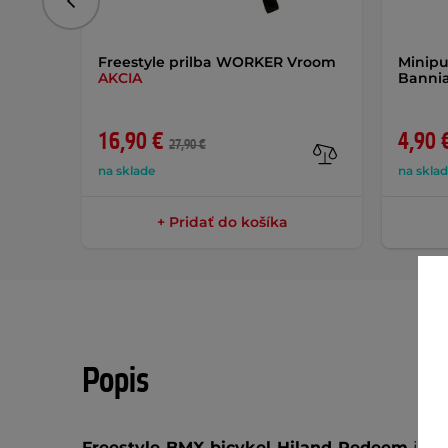
Predchádzajúce
Freestyle prilba WORKER Vroom
Minipu
AKCIA
Banni
16,90 €
4,90 
27,90 €
na sklade
na skla
+ Pridať do košíka
Popis
Freestyle BMX bicykel Hiland Redeem
je v