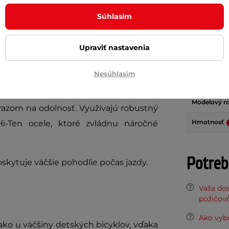
Materiál rá
 jazdca, aby ho vzal do mesta alebo na
Súhlasím
Veľkosť kol
utý pre jazdcov od začiatočníkov až po
Brzdy
Upraviť nastavenia
Počet prev
Nesúhlasím
Maximálna 
Modelový r
razom na odolnosť. Využívajú robustný
Hmotnosť
-Ten ocele, ktoré zvládnu náročné
Potreb
skytuje väčšie pohodlie počas jazdy.
Vaša do
požičov
Ako vybr
 ako u väčšiny detských bicyklov, vďaka