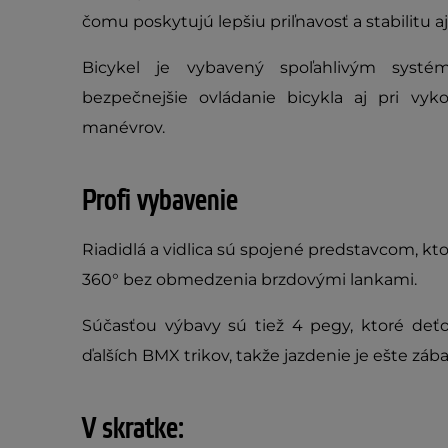
čomu poskytujú lepšiu priľnavosť a stabilitu 
Bicykel je vybavený spoľahlivým systé
bezpečnejšie ovládanie bicykla aj pri vy
manévrov.
Profi vybavenie
Riadidlá a vidlica sú spojené predstavcom, kt
360° bez obmedzenia brzdovými lankami.
Súčasťou výbavy sú tiež 4 pegy, ktoré deť
ďalších BMX trikov, takže jazdenie je ešte zába
V skratke: