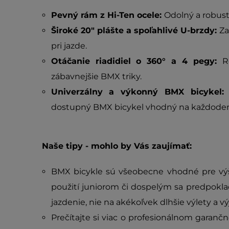
Pevný rám z Hi-Ten ocele:
Odolný a robust
Široké 20" plášte a spoľahlivé U-brzdy:
Za
pri jazde.
Otáčanie riadidiel o 360° a 4 pegy:
R
zábavnejšie BMX triky.
Univerzálny a výkonný BMX bicykel
dostupný BMX bicykel vhodný na každodenné 
Naše tipy - mohlo by Vás zaujímať:
BMX bicykle sú všeobecne vhodné pre výš
použití juniorom či dospelým sa predpoklad
jazdenie, nie na akékoľvek dlhšie výlety a vý
Prečítajte si viac o profesionálnom gara