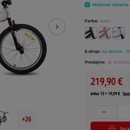
Možnosť vrátenia
Farba:
biela
Nasledujúce
E-shop:
na sklade - 10
Predajne:
Bratisla
219,90 €
alebo 13 × 19,09 €
Spoč
+26
Do k