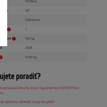
mu
Oceľový
ies
20"
Čeľusťové
odov
1
nosnosť
100 kg
ok
2026
12.82 kg
ujete poradiť?
stupná posilňovňa snov! Spúšťame inSPORTline
ňu
ať správnu veľkosť a typ bicykla?