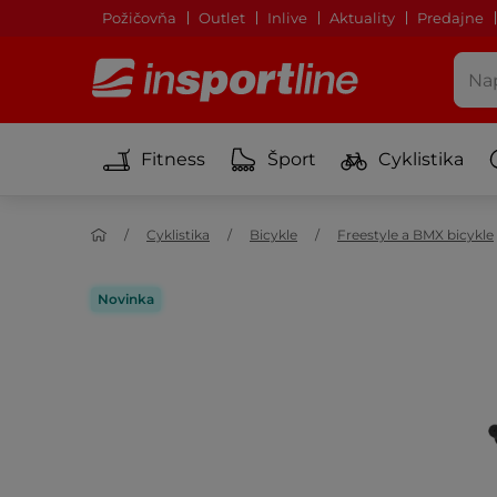
Požičovňa
Outlet
Inlive
Aktuality
Predajne
Fitness
Šport
Cyklistika
Cyklistika
Bicykle
Freestyle a BMX bicykle
Novinka