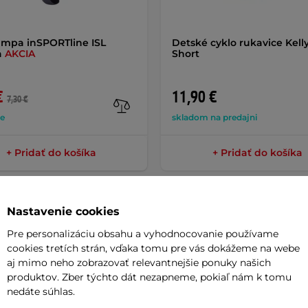
mpa inSPORTline ISL
Detské cyklo rukavice Kelly
a
AKCIA
Short
€
11,90 €
7,30 €
de
skladom na predajni
+ Pridať do košíka
+ Pridať do košíka
Nastavenie cookies
Pre personalizáciu obsahu a vyhodnocovanie používame
cookies tretích strán, vďaka tomu pre vás dokážeme na webe
Parame
aj mimo neho zobrazovať relevantnejšie ponuky našich
produktov. Zber týchto dát nezapneme, pokiaľ nám k tomu
nedáte súhlas.
hodný na jazdu v bikeparku, na streete