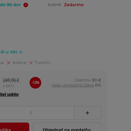
 do 90 dní
6,60 €
Zadarmo
.8. u Vás
va
Košice
Trenčín
249,90 €
Ušetríte
30 €
-12%
Vaša vernostná zľava
0%
s DPH
ítať splátky
ošíka
Objednať na predajňu