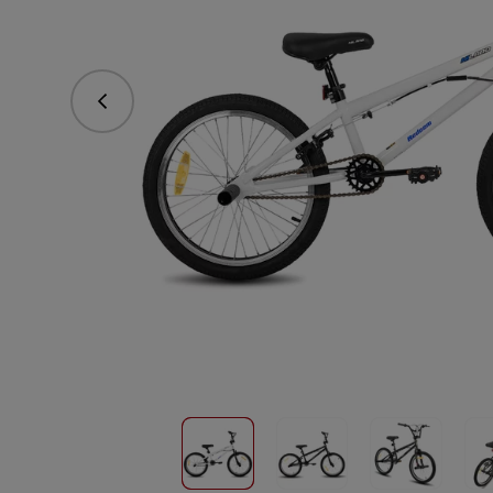
Predchádzajúce