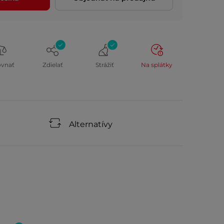
ovnať
Zdielať
Strážiť
Na splátky
Alternatívy