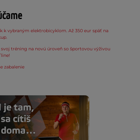
účame
k k vybraným elektrobicyklom. Až 350 eur späť na
kup.
svoj tréning na novú úroveň so športovou výživou
line!
e zabalenie