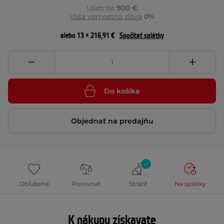
Ušetríte
900 €
Vaša vernostná zľava
0%
alebo 13 × 216,91 €
Spočítať splátky
Do košíka
Objednať na predajňu
Obľúbené
Porovnať
Strážiť
Na splátky
K nákupu získavate