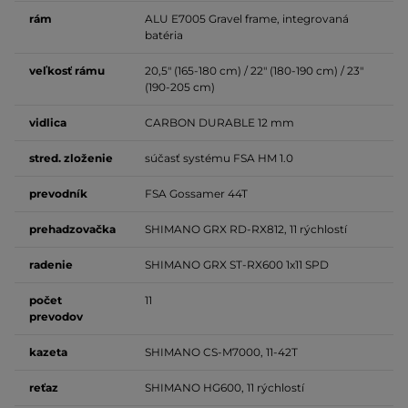
rám
ALU E7005 Gravel frame, integrovaná
batéria
veľkosť
rámu
20,5" (165-180 cm) / 22" (180-190 cm) / 23"
(190-205 cm)
vidlica
CARBON DURABLE 12 mm
stred.
zloženie
súčasť systému FSA HM 1.0
prevodník
FSA Gossamer 44T
prehadzovačka
SHIMANO GRX RD-RX812, 11 rýchlostí
radenie
SHIMANO GRX ST-RX600 1x11 SPD
počet
11
prevodov
kazeta
SHIMANO CS-M7000, 11-42T
reťaz
SHIMANO HG600, 11 rýchlostí