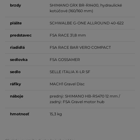
brzdy
SHIMANO GRX BR-RX400, hydraulické
kotúčové (160/160 mm)
plášte
SCHWALBE G-ONE ALLROUND 40-622
predstavec
FSA RACE 31,8 mm
riadidlá
FSA RACE BAR VERO COMPACT
sedlovka
FSA GOSSAMER
sedlo
SELLE ITALIA X-LR SF
ráfiky
MACH1 Gravel Disc
náboje
predný: SHIMANO HB-RS470 12 mm /
zadný: FSA Gravel motor hub
hmotnosť
15,3 kg