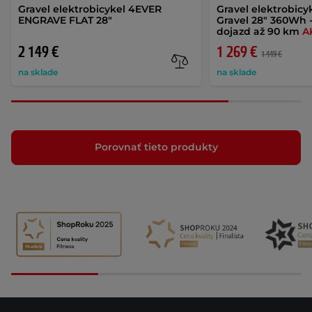
Gravel elektrobicykel 4EVER
Gravel elektrobicy
ENGRAVE FLAT 28"
Gravel 28" 360Wh 
dojazd až 90 km
A
2 149 €
1 269 €
1 449 €
na sklade
na sklade
Porovnať tieto produkty