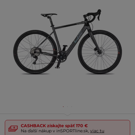
CASHBACK
získajte späť
170 €
Na ďalší nákup v inSPORTline.sk,
viac tu