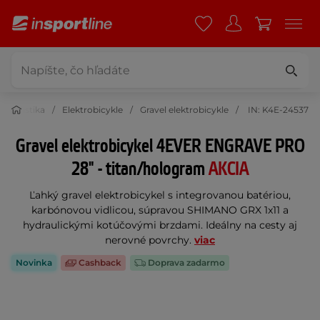
Cyklistika
Elektrobicykle
Gravel elektrobicykle
IN: K4E-24537
Gravel elektrobicykel 4EVER ENGRAVE PRO
28" - titan/hologram
AKCIA
Ľahký gravel elektrobicykel s integrovanou batériou,
karbónovou vidlicou, súpravou SHIMANO GRX 1x11 a
hydraulickými kotúčovými brzdami. Ideálny na cesty aj
nerovné povrchy.
viac
Novinka
Cashback
Doprava zadarmo