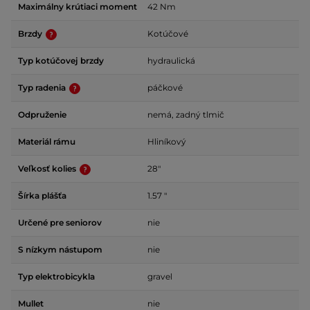
Maximálny krútiaci moment
42 Nm
Brzdy
Kotúčové
Typ kotúčovej brzdy
hydraulická
Typ radenia
páčkové
Odpruženie
nemá, zadný tlmič
Materiál rámu
Hliníkový
Veľkosť kolies
28"
Šírka plášťa
1.57 "
Určené pre seniorov
nie
S nízkym nástupom
nie
Typ elektrobicykla
gravel
Mullet
nie