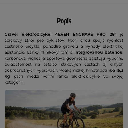
Popis
Gravel elektrobicykel 4EVER ENGRAVE PRO 28"
je
špičkový stroj pre cyklistov, ktorí chcú spojiť rýchlosť
cestného bicykla, pohodlie gravelu a výhody elektrickej
asistencie. Ľahký hliníkový rám s
integrovanou batériou
,
karbónová vidlica a športová geometria zaisťujú výbornú
ovládateľnosť na asfalte, štrkových cestách aj dlhých
dobrodružných výpravách. Vďaka nízkej hmotnosti iba
15,3
kg
patrí medzi veľmi ľahké elektrobicykle vo svojej
kategórii.