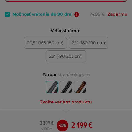
Možnosť vrátenia do 90 dní
74,95 €
Zadarmo
Veľkosť rámu:
20,5" (165-180 cm)
22" (180-190 cm)
23" (190-205 cm)
Farba:
titan/hologram
Zvoľte variant produktu
3 399 €
2 499 €
-26%
s DPH