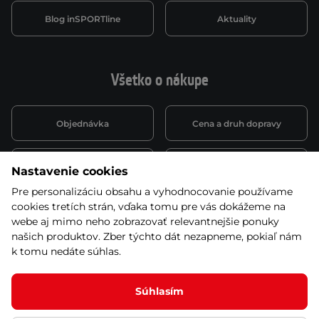
Blog inSPORTline
Aktuality
Všetko o nákupe
Objednávka
Cena a druh dopravy
Spôsob platby
Vernostný systém
Nastavenie cookies
Pre personalizáciu obsahu a vyhodnocovanie používame
cookies tretích strán, vďaka tomu pre vás dokážeme na
Montáž a servis
Reklamácie a záruka
webe aj mimo neho zobrazovať relevantnejšie ponuky
našich produktov. Zber týchto dát nezapneme, pokiaľ nám
k tomu nedáte súhlas.
Kariéra
Obchodné podmienky
Súhlasím