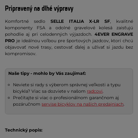
Pripravený na dlhé výpravy
Komfortné sedlo
SELLE ITALIA X-LR SF
, kvalitné
komponenty FSA a odolné gravelové kolesá zaisťujú
pohodlie aj pri celodenných výjazdoch.
4EVER ENGRAVE
PRO
je ideálnou voľbou pre športových jazdcov, ktorí chcú
objavovať nové trasy, cestovať ďalej a užívať si jazdu bez
kompromisov.
Naše tipy - mohlo by Vás zaujímať:
Neviete si rady s výberom správnej veľkosti a typu
bicykla? Viac sa dozviete v našom
radcovi
.
Prečítajte si viac o profesionálnom garančnom aj
pozáručnom
servise bicyklov na našich predajniach
.
Technický popis: