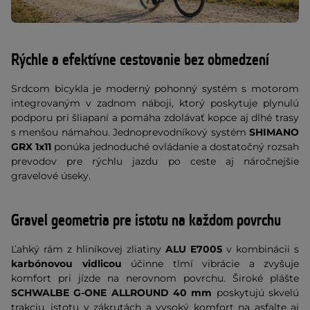
Rýchle a efektívne cestovanie bez obmedzení
Srdcom bicykla je moderný pohonný systém s motorom
integrovaným v zadnom náboji, ktorý poskytuje plynulú
podporu pri šliapaní a pomáha zdolávať kopce aj dlhé trasy
s menšou námahou. Jednoprevodníkový systém
SHIMANO
GRX 1x11
ponúka jednoduché ovládanie a dostatočný rozsah
prevodov pre rýchlu jazdu po ceste aj náročnejšie
gravelové úseky.
Gravel geometria pre istotu na každom povrchu
Ľahký rám z hliníkovej zliatiny
ALU E7005
v kombinácii s
karbónovou vidlicou
účinne tlmí vibrácie a zvyšuje
komfort pri jízde na nerovnom povrchu. Široké plášte
SCHWALBE G-ONE ALLROUND 40 mm
poskytujú skvelú
trakciu, istotu v zákrutách a vysoký komfort na asfalte aj