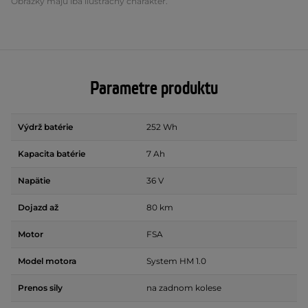
Obrázky majú iba ilustračný charakter.
Parametre produktu
Výdrž batérie
252 Wh
Kapacita batérie
7 Ah
Napätie
36 V
Dojazd až
80 km
Motor
FSA
Model motora
System HM 1.0
Prenos sily
na zadnom kolese