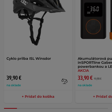
Cyklo prilba ISL Winsdor
Akumulátorová p
inSPORTline Gaberi
powerbankou a LE
AKCIA
39,90 €
33,90 €
41,90 €
na sklade
na sklade
+ Pridať do košíka
+ Pridať d