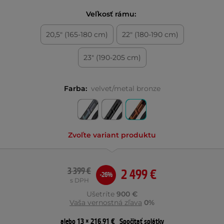
Veľkosť rámu:
20,5" (165-180 cm)
22" (180-190 cm)
23" (190-205 cm)
Farba:
velvet/metal bronze
Zvoľte variant produktu
3 399 €
2 499 €
-26%
s DPH
Ušetríte
900 €
Vaša vernostná zľava
0%
alebo 13 × 216,91 €
Spočítať splátky