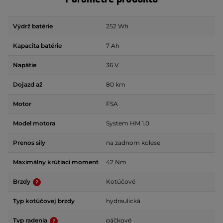
Výdrž batérie
252 Wh
Kapacita batérie
7 Ah
Napätie
36 V
Dojazd až
80 km
Motor
FSA
Model motora
System HM 1.0
Prenos sily
na zadnom kolese
Maximálny krútiaci moment
42 Nm
Brzdy
Kotúčové
Typ kotúčovej brzdy
hydraulická
Typ radenia
páčkové