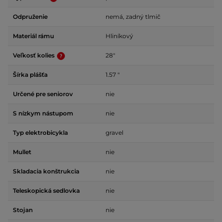
Odpruženie
nemá, zadný tlmič
Materiál rámu
Hliníkový
Veľkosť kolies
28"
Šírka plášťa
1.57 "
Určené pre seniorov
nie
S nízkym nástupom
nie
Typ elektrobicykla
gravel
Mullet
nie
Skladacia konštrukcia
nie
Teleskopická sedlovka
nie
Stojan
nie