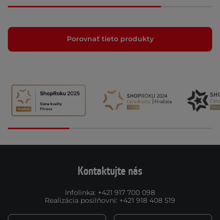
Porovnať tieto produkty
Kontaktujte nás
Infolinka
:
+421 917 700 098
Realizácia posilňovní
:
+421 918 408 519