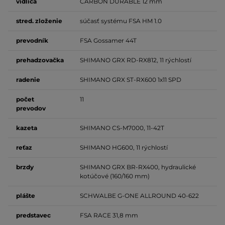
vidlica
CARBON DURABLE 12 mm
stred.
zloženie
súčasť systému FSA HM 1.0
prevodník
FSA Gossamer 44T
prehadzovačka
SHIMANO GRX RD-RX812, 11 rýchlostí
radenie
SHIMANO GRX ST-RX600 1x11 SPD
počet
11
prevodov
kazeta
SHIMANO CS-M7000, 11-42T
reťaz
SHIMANO HG600, 11 rýchlostí
brzdy
SHIMANO GRX BR-RX400, hydraulické
kotúčové (160/160 mm)
plášte
SCHWALBE G-ONE ALLROUND 40-622
predstavec
FSA RACE 31,8 mm