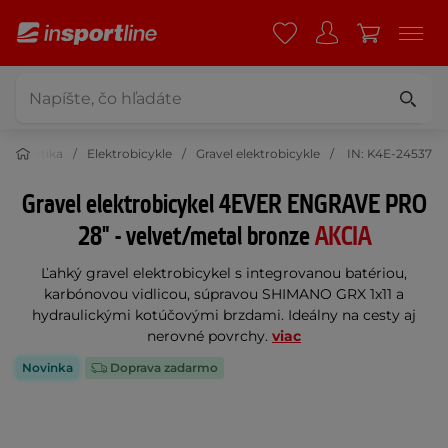
Cyklistika
Elektrobicykle
Gravel elektrobicykle
IN: K4E-24537
Gravel elektrobicykel 4EVER ENGRAVE PRO
28" - velvet/metal bronze
AKCIA
Ľahký gravel elektrobicykel s integrovanou batériou,
karbónovou vidlicou, súpravou SHIMANO GRX 1x11 a
hydraulickými kotúčovými brzdami. Ideálny na cesty aj
nerovné povrchy.
viac
Novinka
Doprava zadarmo