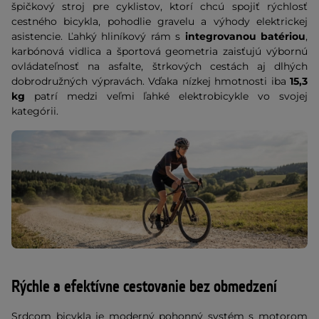
špičkový stroj pre cyklistov, ktorí chcú spojiť rýchlosť
cestného bicykla, pohodlie gravelu a výhody elektrickej
asistencie. Ľahký hliníkový rám s
integrovanou batériou
,
karbónová vidlica a športová geometria zaisťujú výbornú
ovládateľnosť na asfalte, štrkových cestách aj dlhých
dobrodružných výpravách. Vďaka nízkej hmotnosti iba
15,3
kg
patrí medzi veľmi ľahké elektrobicykle vo svojej
kategórii.
Rýchle a efektívne cestovanie bez obmedzení
Srdcom bicykla je moderný pohonný systém s motorom