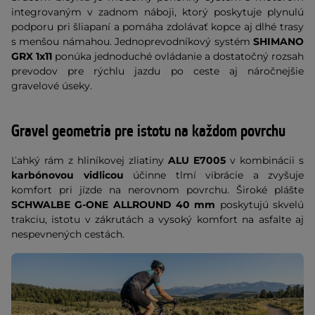
integrovaným v zadnom náboji, ktorý poskytuje plynulú
podporu pri šliapaní a pomáha zdolávať kopce aj dlhé trasy
s menšou námahou. Jednoprevodníkový systém
SHIMANO
GRX 1x11
ponúka jednoduché ovládanie a dostatočný rozsah
prevodov pre rýchlu jazdu po ceste aj náročnejšie
gravelové úseky.
Gravel geometria pre istotu na každom povrchu
Ľahký rám z hliníkovej zliatiny
ALU E7005
v kombinácii s
karbónovou vidlicou
účinne tlmí vibrácie a zvyšuje
komfort pri jízde na nerovnom povrchu. Široké plášte
SCHWALBE G-ONE ALLROUND 40 mm
poskytujú skvelú
trakciu, istotu v zákrutách a vysoký komfort na asfalte aj
nespevnených cestách.