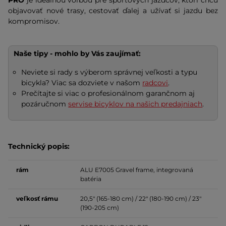
objavovať nové trasy, cestovať ďalej a užívať si jazdu bez
kompromisov.
Naše tipy - mohlo by Vás zaujímať:
Neviete si rady s výberom správnej veľkosti a typu
bicykla? Viac sa dozviete v našom
radcovi
.
Prečítajte si viac o profesionálnom garančnom aj
pozáručnom
servise bicyklov na našich predajniach
.
Technický popis:
rám
ALU E7005 Gravel frame, integrovaná
batéria
veľkosť
rámu
20,5" (165-180 cm) / 22" (180-190 cm) / 23"
(190-205 cm)