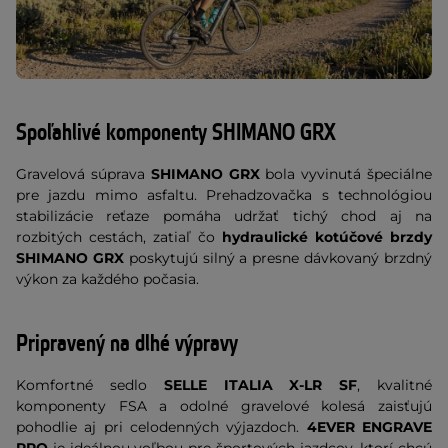
Spoľahlivé komponenty SHIMANO GRX
Gravelová súprava
SHIMANO GRX
bola vyvinutá špeciálne
pre jazdu mimo asfaltu. Prehadzovačka s technológiou
stabilizácie reťaze pomáha udržať tichý chod aj na
rozbitých cestách, zatiaľ čo
hydraulické kotúčové brzdy
SHIMANO GRX
poskytujú silný a presne dávkovaný brzdný
výkon za každého počasia.
Pripravený na dlhé výpravy
Komfortné sedlo
SELLE ITALIA X-LR SF
, kvalitné
komponenty FSA a odolné gravelové kolesá zaisťujú
pohodlie aj pri celodenných výjazdoch.
4EVER ENGRAVE
PRO
je ideálnou voľbou pre športových jazdcov, ktorí chcú