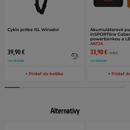
Cyklo prilba ISL Winsdor
Akumulátorová p
inSPORTline Gaberi
powerbankou a LE
AKCIA
39,90 €
33,90 €
41,90 €
na sklade
na sklade
+ Pridať do košíka
+ Pridať d
Alternatívy