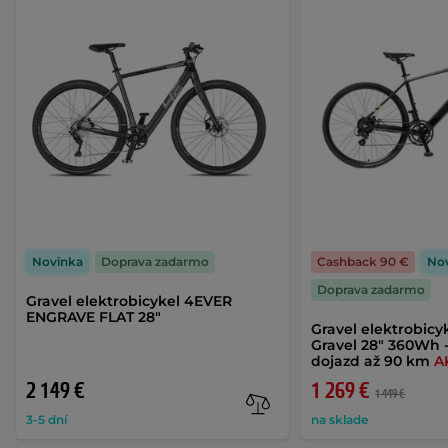
Novinka
Doprava zadarmo
Cashback 90 €
No
Doprava zadarmo
Gravel elektrobicykel 4EVER
ENGRAVE FLAT 28"
Gravel elektrobicy
Gravel 28" 360Wh 
dojazd až 90 km
A
2 149 €
1 269 €
1 449 €
3-5 dní
na sklade