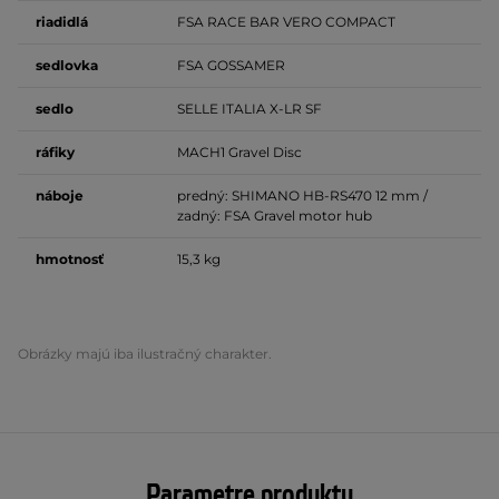
riadidlá
FSA RACE BAR VERO COMPACT
sedlovka
FSA GOSSAMER
sedlo
SELLE ITALIA X-LR SF
ráfiky
MACH1 Gravel Disc
náboje
predný: SHIMANO HB-RS470 12 mm /
zadný: FSA Gravel motor hub
hmotnosť
15,3 kg
Obrázky majú iba ilustračný charakter.
Parametre produktu