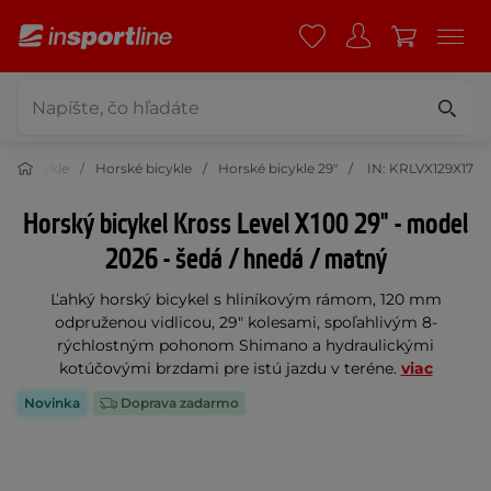
Bicykle
Horské bicykle
Horské bicykle 29"
IN: KRLVX129X17
Horský bicykel Kross Level X100 29" - model
2026 - šedá / hnedá / matný
Ľahký horský bicykel s hliníkovým rámom, 120 mm
odpruženou vidlicou, 29" kolesami, spoľahlivým 8-
rýchlostným pohonom Shimano a hydraulickými
kotúčovými brzdami pre istú jazdu v teréne.
viac
Novinka
Doprava zadarmo