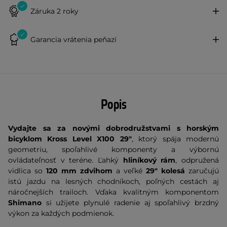
Záruka 2 roky
Garancia vrátenia peňazí
Popis
Vydajte sa za novými dobrodružstvami s horským
bicyklom Kross Level X100 29"
, ktorý spája modernú
geometriu, spoľahlivé komponenty a výbornú
ovládateľnosť v teréne. Ľahký
hliníkový rám
, odpružená
vidlica so
120 mm zdvihom
a veľké
29" kolesá
zaručujú
istú jazdu na lesných chodníkoch, poľných cestách aj
náročnejších trailoch. Vďaka kvalitným komponentom
Shimano
si užijete plynulé radenie aj spoľahlivý brzdný
výkon za každých podmienok.