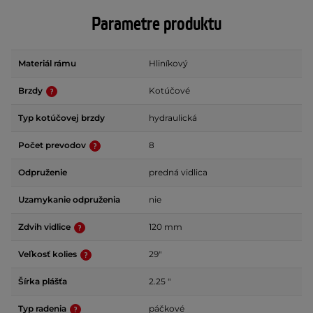
Parametre produktu
Materiál rámu
Hliníkový
Brzdy
Kotúčové
Typ kotúčovej brzdy
hydraulická
Počet prevodov
8
Odpruženie
predná vidlica
Uzamykanie odpruženia
nie
Zdvih vidlice
120 mm
Veľkosť kolies
29"
Šírka plášťa
2.25 "
Typ radenia
páčkové