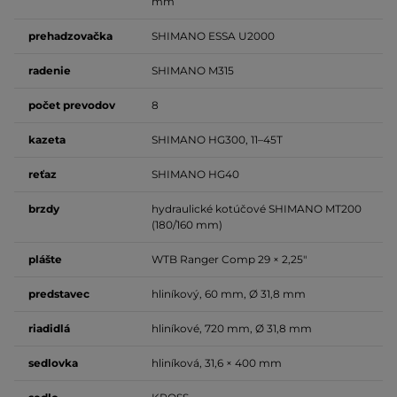
mm
prehadzovačka
SHIMANO ESSA U2000
radenie
SHIMANO M315
počet
prevodov
8
kazeta
SHIMANO HG300, 11–45T
reťaz
SHIMANO HG40
brzdy
hydraulické kotúčové SHIMANO MT200
(180/160 mm)
plášte
WTB Ranger Comp 29 × 2,25"
predstavec
hliníkový, 60 mm, Ø 31,8 mm
riadidlá
hliníkové, 720 mm, Ø 31,8 mm
sedlovka
hliníková, 31,6 × 400 mm