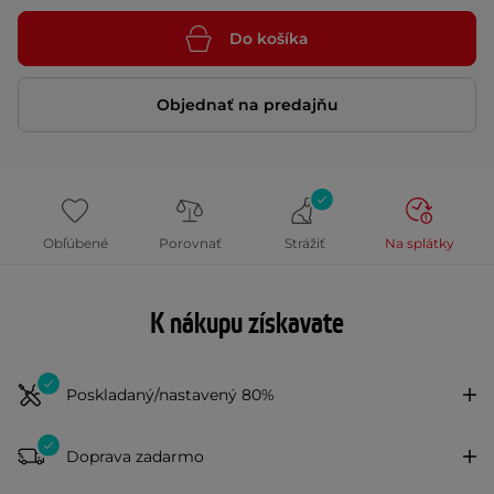
Do košíka
Objednať na predajňu
Obľúbené
Porovnať
Strážiť
Na splátky
K nákupu získavate
Poskladaný/nastavený 80%
Doprava zadarmo