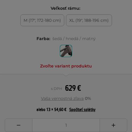
Veľkosť rámu:
M (17", 172-180 cm)
XL (19", 188-196 cm)
Farba:
šedá / hnedá / matný
Zvoľte variant produktu
629 €
s DPH
Vaša vernostná zľava
0%
alebo 13 × 54,60 €
Spočítať splátky