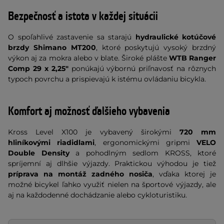
Bezpečnosť a istota v každej situácii
O spoľahlivé zastavenie sa starajú
hydraulické kotúčové
brzdy Shimano MT200
, ktoré poskytujú vysoký brzdný
výkon aj za mokra alebo v blate. Široké plášte
WTB Ranger
Comp 29 x 2,25"
ponúkajú výbornú priľnavosť na rôznych
typoch povrchu a prispievajú k istému ovládaniu bicykla.
Komfort aj možnosť ďalšieho vybavenia
Kross Level X100 je vybavený širokými
720 mm
hliníkovými riadidlami
, ergonomickými gripmi
VELO
Double Density
a pohodlným sedlom KROSS, ktoré
spríjemní aj dlhšie výjazdy. Praktickou výhodou je tiež
príprava na montáž zadného nosiča
, vďaka ktorej je
možné bicykel ľahko využiť nielen na športové výjazdy, ale
aj na každodenné dochádzanie alebo cykloturistiku.