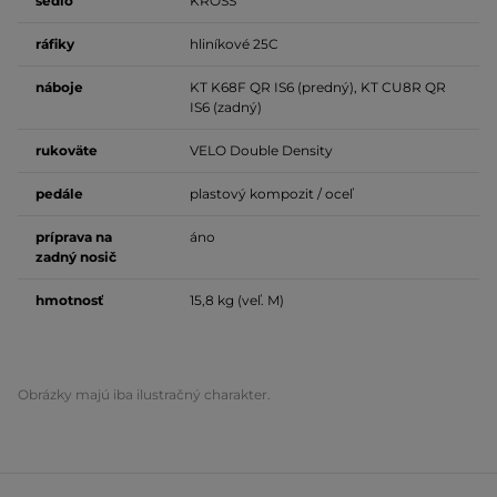
sedlo
KROSS
ráfiky
hliníkové 25C
náboje
KT K68F QR IS6 (predný), KT CU8R QR
IS6 (zadný)
rukoväte
VELO Double Density
pedále
plastový kompozit / oceľ
príprava na
áno
zadný nosič
hmotnosť
15,8 kg (veľ. M)
Obrázky majú iba ilustračný charakter.