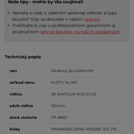
Naše tipy - mohlo by Vás zaujímať:
Neviete si rady s výberom správnej veľkosti a typu
bicykla? Viac sa dozviete v našom
radcovi
.
Prečítajte si viac o profesionálnom garančnom aj
pozáručnom
servise bicyklov na našich predajniach
.
Technický popis:
rám
hliníkový (ALUMINIUM)
veľkosť
rámu
M (17") / XL (19")
vidlica
SR SUNTOUR XCM 32 DS
zdvih vidlice
120 mm
stred. zloženie
FP-B902
kľuky
PROWHEEL EPRO-MDS26S, 32T, 170