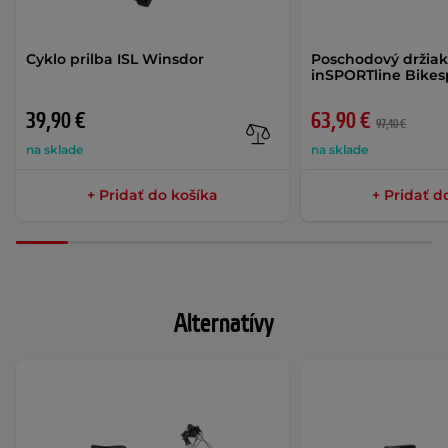
Cyklo prilba ISL Winsdor
Poschodový držiak
inSPORTline Bikesp
39,90 €
63,90 €
97,40 €
na sklade
na sklade
+ Pridať do košíka
+ Pridať d
Alternatívy