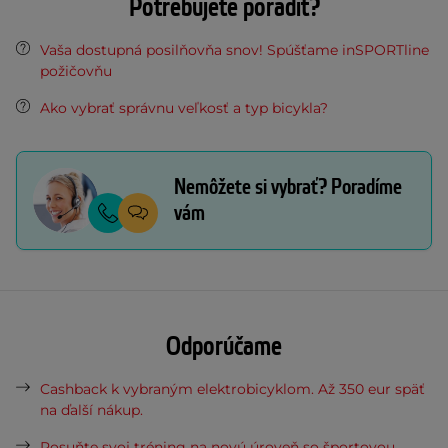
Potrebujete poradiť?
Vaša dostupná posilňovňa snov! Spúšťame inSPORTline
požičovňu
Ako vybrať správnu veľkosť a typ bicykla?
Nemôžete si vybrať? Poradíme
vám
Odporúčame
Cashback k vybraným elektrobicyklom. Až 350 eur späť
na ďalší nákup.
Posuňte svoj tréning na novú úroveň so športovou