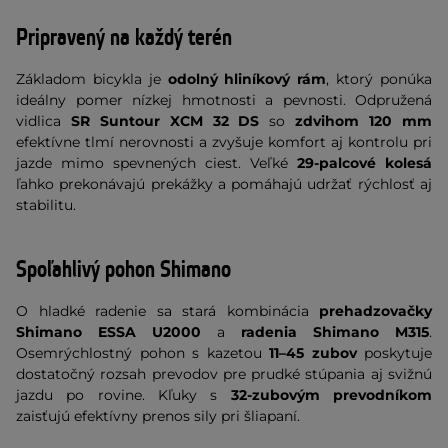
Pripravený na každý terén
Základom bicykla je
odolný hliníkový rám
, ktorý ponúka
ideálny pomer nízkej hmotnosti a pevnosti. Odpružená
vidlica
SR Suntour XCM 32 DS
so
zdvihom 120 mm
efektívne tlmí nerovnosti a zvyšuje komfort aj kontrolu pri
jazde mimo spevnených ciest. Veľké
29-palcové kolesá
ľahko prekonávajú prekážky a pomáhajú udržať rýchlosť aj
stabilitu.
Spoľahlivý pohon Shimano
O hladké radenie sa stará kombinácia
prehadzovačky
Shimano ESSA U2000
a
radenia Shimano M315
.
Osemrýchlostný pohon s kazetou
11–45 zubov
poskytuje
dostatočný rozsah prevodov pre prudké stúpania aj svižnú
jazdu po rovine. Kľuky s
32-zubovým prevodníkom
zaisťujú efektívny prenos sily pri šliapaní.