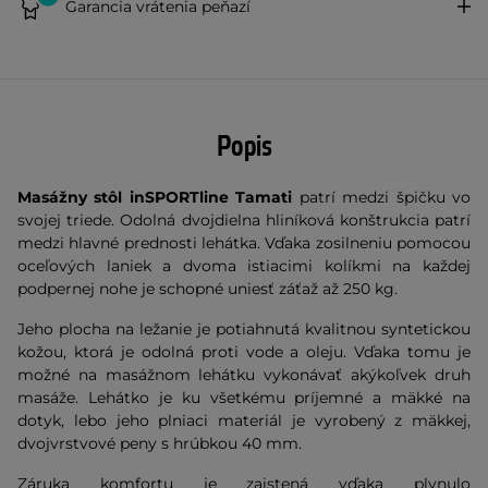
Garancia vrátenia peňazí
Popis
Masážny stôl inSPORTline Tamati
patrí medzi špičku vo
svojej triede. Odolná dvojdielna hliníková konštrukcia patrí
medzi hlavné prednosti lehátka. Vďaka zosilneniu pomocou
oceľových laniek a dvoma istiacimi kolíkmi na každej
podpernej nohe je schopné uniesť záťaž až 250 kg.
Jeho plocha na ležanie je potiahnutá kvalitnou syntetickou
kožou, ktorá je odolná proti vode a oleju. Vďaka tomu je
možné na masážnom lehátku vykonávať akýkoľvek druh
masáže. Lehátko je ku všetkému príjemné a mäkké na
dotyk, lebo jeho plniaci materiál je vyrobený z mäkkej,
dvojvrstvové peny s hrúbkou 40 mm.
Záruka komfortu je zaistená vďaka plynulo