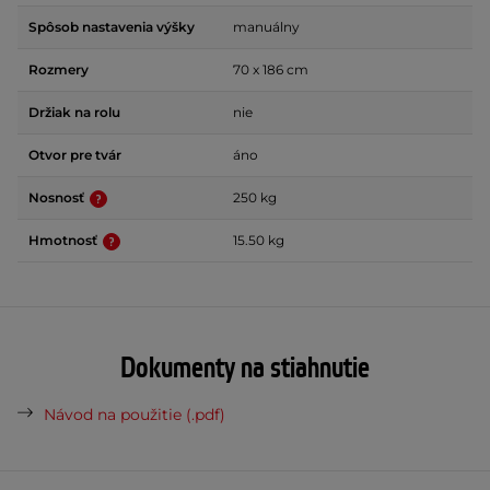
Spôsob nastavenia výšky
manuálny
Rozmery
70 x 186 cm
Držiak na rolu
nie
Otvor pre tvár
áno
Nosnosť
250 kg
Hmotnosť
15.50 kg
Dokumenty na stiahnutie
Návod na použitie (.pdf)