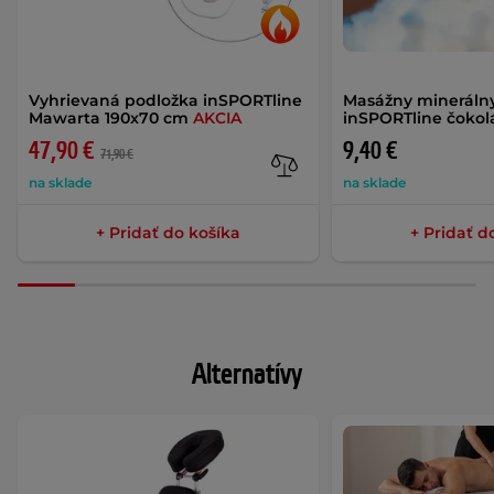
Vyhrievaná podložka inSPORTline
Masážny minerálny
Mawarta 190x70 cm
AKCIA
inSPORTline čokol
47,90 €
9,40 €
71,90 €
na sklade
na sklade
+ Pridať do košíka
+ Pridať d
Alternatívy