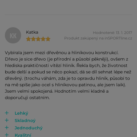
Katka
Hodnotené: 13. 1. 2017
KK
Produkt zakúpený na inSPORTline.cz
Vybírala jsem mezi dřevěnou a hliníkovou konstrukcí.
Dřevo je sice dřevo (je přírodní a působí pěkněji), ovšem z
hlediska praktičnosti vítězí hliník. Řekla bych, že životnost
bude delší a pokud se něco pokazí, dá se díl sehnat lépe než
dřevěný. (trochu váhám, zda je to opravdu hliník, působí to
na mě spíše jako ocel s hliníkovou patinou, ale jsem laik).
Jsem velmi spokojená. Hodnotím velmi kladně a
doporučuji ostatním.
Lehký
Skladnoý
Jednoduchý
Kvalitní