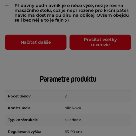
Přídavný podhlavník je o něco výše, než je rovina
masážního stolu, což je nepřirozené pro krční páteř,
navíc má dost malou díru na obličej. Ovšem obejdu
se i bez něj a to je fajn ;-)
Prečítať všetky
Načítať ďalšie
recenzie
Parametre produktu
Počet dielov
2
Konštrukcia
hliníková
Typ konštrukcie
skladacia
Regulovaná výška
63-90 cm