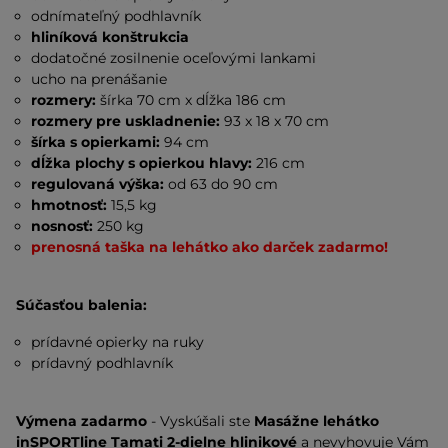
odnímateľný podhlavník
hliníková konštrukcia
dodatočné zosilnenie oceľovými lankami
ucho na prenášanie
rozmery:
šírka 70 cm x dĺžka 186 cm
rozmery pre uskladnenie:
93 x 18 x 70 cm
šírka s opierkami:
94 cm
dĺžka plochy s opierkou hlavy:
216 cm
regulovaná výška:
od 63 do 90 cm
hmotnosť:
15,5 kg
nosnosť:
250 kg
prenosná taška na lehátko ako darček zadarmo!
Súčasťou balenia:
prídavné opierky na ruky
prídavný podhlavník
Výmena zadarmo
- Vyskúšali ste
Masážne lehátko
inSPORTline Tamati 2-dielne hlinikové
a nevyhovuje Vám