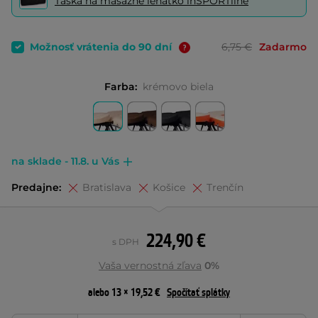
Taška na masážne lehátko inSPORTline
Možnosť vrátenia do 90 dní
6,75 €
Zadarmo
Farba:
krémovo biela
na sklade - 11.8. u Vás
Predajne:
Bratislava
Košice
Trenčín
224,90 €
s DPH
Vaša vernostná zľava
0%
alebo 13 × 19,52 €
Spočítať splátky