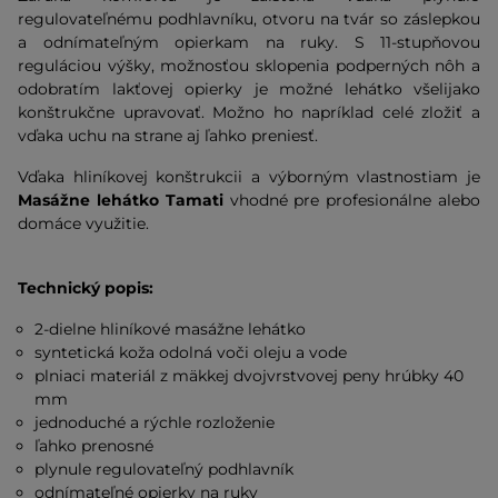
regulovateľnému podhlavníku, otvoru na tvár so záslepkou
a odnímateľným opierkam na ruky. S 11-stupňovou
reguláciou výšky, možnosťou sklopenia podperných nôh a
odobratím lakťovej opierky je možné lehátko všelijako
konštrukčne upravovať. Možno ho napríklad celé zložiť a
vďaka uchu na strane aj ľahko preniesť.
Vďaka hliníkovej konštrukcii a výborným vlastnostiam je
Masážne lehátko Tamati
vhodné pre profesionálne alebo
domáce využitie.
Technický popis:
2-dielne hliníkové masážne lehátko
syntetická koža odolná voči oleju a vode
plniaci materiál z mäkkej dvojvrstvovej peny hrúbky 40
mm
jednoduché a rýchle rozloženie
ľahko prenosné
plynule regulovateľný podhlavník
odnímateľné opierky na ruky