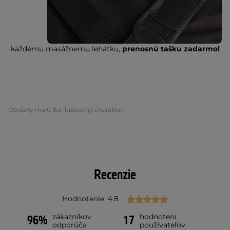
každému masážnemu lehátku,
prenosnú tašku zadarmo!
Obrázky majú iba ilustračný charakter.
Recenzie
Hodnotenie: 4.8
zákazníkov
hodnotení
96%
17
odporúča
používateľov