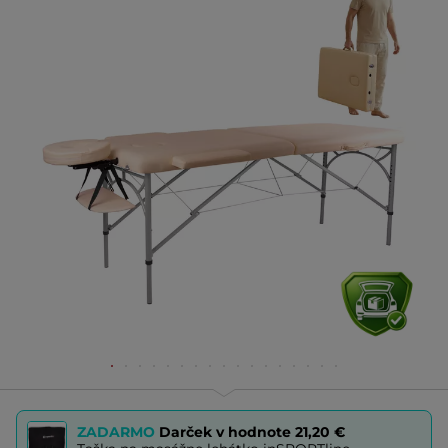
ZADARMO
Darček v hodnote
21,20 €