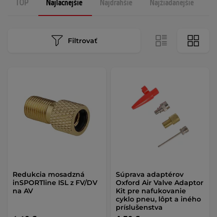
TOP
Najlacnejšie
Najdrahšie
Najžiadanejšie
N
Filtrovať
Redukcia mosadzná
Súprava adaptérov
inSPORTline ISL z FV/DV
Oxford Air Valve Adaptor
na AV
Kit pre nafukovanie
cyklo pneu, lôpt a iného
príslušenstva