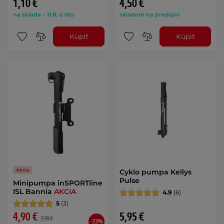
1,10 €
4,50 €
na sklade – 11.8. u Vás
skladom na predajni
Kúpiť
Kúpiť
Akcia
Cyklo pumpa Kellys
Pulse
Minipumpa inSPORTline
ISL Bannia
AKCIA
4.9
(6)
5
(3)
4,90 €
5,95 €
7,30 €
-33%