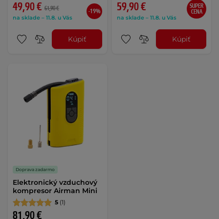
49,90 €
59,90 €
SUPER
61,90 €
-19%
CENA
na sklade – 11.8. u Vás
na sklade – 11.8. u Vás
Kúpiť
Kúpiť
Doprava zadarmo
Elektronický vzduchový
kompresor Airman Mini
5
(1)
81,90 €