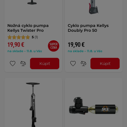
Nožná cyklo pumpa
Cyklo pumpa Kellys
Kellys Twister Pro
Doubly Pro 50
5
(1)
19,90 €
19,90 €
SUPER
CENA
na sklade – 11.8. u Vás
na sklade – 11.8. u Vás
Kúpiť
Kúpiť