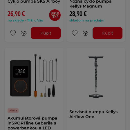
Cyklo pumpa SKS Airboy
Nožná cyklo pumpa
Kellys Magnum
26,90 €
28,90 €
SUPER
CENA
na sklade – 11.8. u Vás
skladom na predajni
Kúpiť
Kúpiť
Akcia
Servisná pumpa Kellys
Airflow One
Akumulátorová pumpa
inSPORTline Gaberila s
powerbankou a LED