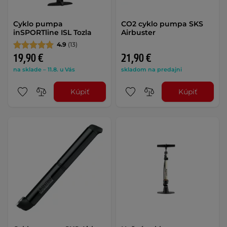
Cyklo pumpa
CO2 cyklo pumpa SKS
inSPORTline ISL Tozla
Airbuster
4.9
(13)
19,90 €
21,90 €
na sklade – 11.8. u Vás
skladom na predajni
Kúpiť
Kúpiť