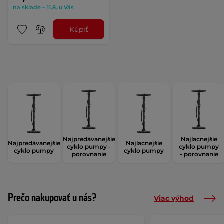
na sklade – 11.8. u Vás
Kúpiť
Najpredávanejšie
Najlacnejšie
Najpredávanejšie
Najlacnejšie
cyklo pumpy -
cyklo pumpy
cyklo pumpy
cyklo pumpy
porovnanie
- porovnanie
Prečo nakupovať u nás?
Viac výhod