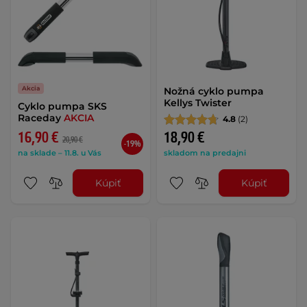
Akcia
Nožná cyklo pumpa
Kellys Twister
Cyklo pumpa SKS
Raceday
AKCIA
4.8
(2)
16,90 €
18,90 €
20,90 €
-19%
na sklade – 11.8. u Vás
skladom na predajni
Kúpiť
Kúpiť