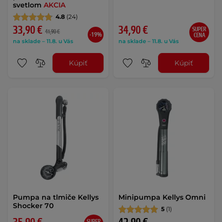
svetlom
AKCIA
4.8
(24)
33,90 €
34,90 €
SUPER
41,90 €
-19%
CENA
na sklade – 11.8. u Vás
na sklade – 11.8. u Vás
Kúpiť
Kúpiť
Pumpa na tlmiče Kellys
Minipumpa Kellys Omni
Shocker 70
5
(1)
SUPER