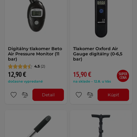
Digitálny tlakomer Beto
Tlakomer Oxford Air
Air Pressure Monitor (11
Gauge digitálny (0-6,5
bar)
bar)
4.5
(2)
12,90 €
15,90 €
SUPER
CENA
dočasne vypredané
na sklade – 12.8. u Vás
Detail
Kúpiť