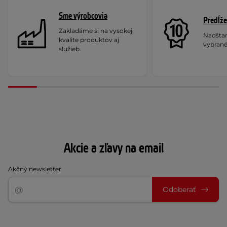
Sme výrobcovia
Predĺže
Zakladáme si na vysokej
Nadšta
kvalite produktov aj
vybrané
služieb.
Akcie a zľavy na email
Akčný newsletter
Odoberať