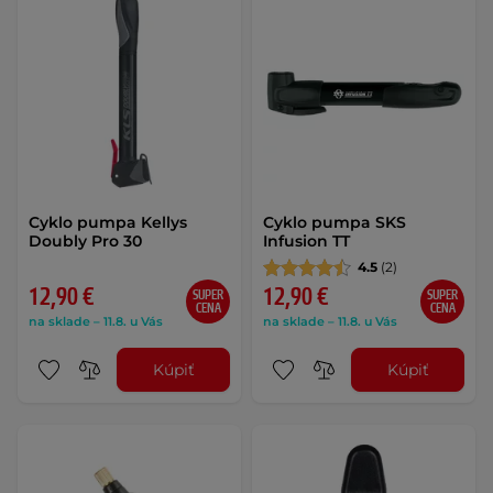
Cyklo pumpa Kellys
Cyklo pumpa SKS
Doubly Pro 30
Infusion TT
4.5
(2)
12,90 €
12,90 €
SUPER
SUPER
CENA
CENA
na sklade – 11.8. u Vás
na sklade – 11.8. u Vás
Kúpiť
Kúpiť