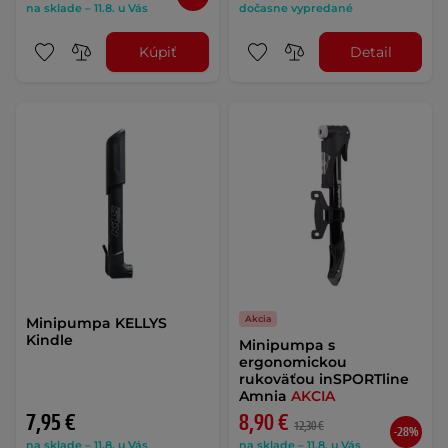
na sklade – 11.8. u Vás
dočasne vypredané
Kúpiť
Detail
Akcia
Minipumpa KELLYS
Kindle
Minipumpa s
ergonomickou
rukoväťou inSPORTline
Amnia
AKCIA
7,95 €
8,90 €
12,30 €
-28%
na sklade – 11.8. u Vás
na sklade – 11.8. u Vás