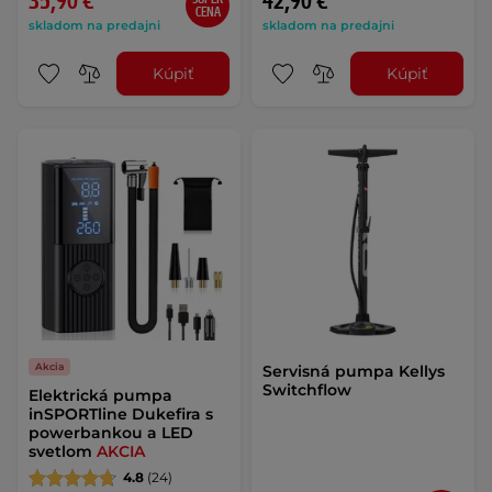
35,90 €
42,90 €
CENA
skladom na predajni
skladom na predajni
Kúpiť
Kúpiť
Akcia
Servisná pumpa Kellys
Switchflow
Elektrická pumpa
inSPORTline Dukefira s
powerbankou a LED
svetlom
AKCIA
4.8
(24)