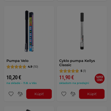
Pumpa Velo
Cyklo pumpa Kellys
Classic
4.9
(10)
5
(1)
10,20 €
11,90 €
SUPER
CENA
na sklade – 11.8. u Vás
skladom na predajni
Kúpiť
Kúpiť