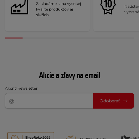
Zakladáme si na vysokej
Nadšta
kvalite produktov aj
vybrané
služieb.
Akcie a zľavy na email
Akčný newsletter
Odoberať