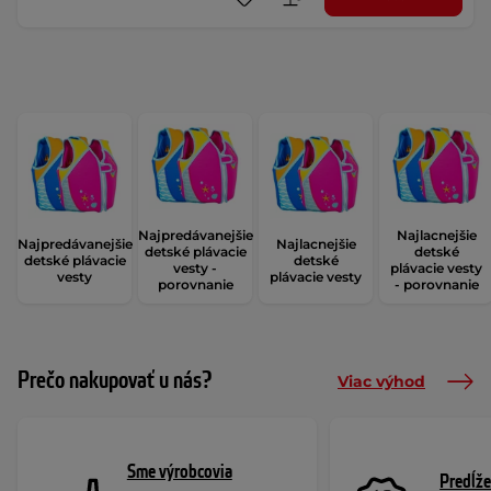
Najpredávanejšie
Najlacnejšie
Najpredávanejšie
Najlacnejšie
detské plávacie
detské
detské plávacie
detské
vesty -
plávacie vesty
vesty
plávacie vesty
porovnanie
- porovnanie
Prečo nakupovať u nás?
Viac výhod
Sme výrobcovia
Predĺže