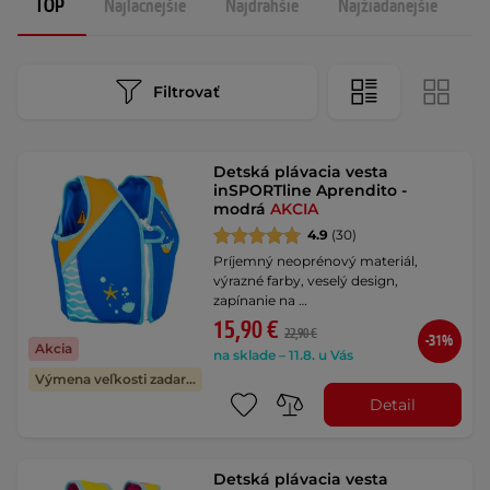
TOP
Najlacnejšie
Najdrahšie
Najžiadanejšie
N
Filtrovať
Detská plávacia vesta
inSPORTline Aprendito -
modrá
AKCIA
4.9
(30)
Príjemný neoprénový materiál,
výrazné farby, veselý design,
zapínanie na …
15,90 €
22,90 €
-31%
Akcia
na sklade – 11.8. u Vás
Výmena veľkosti zadarmo
Detail
Detská plávacia vesta