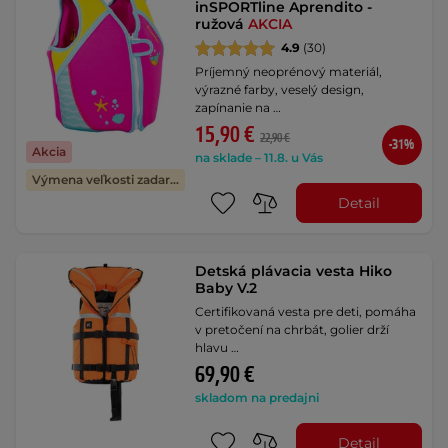
inSPORTline Aprendito -
ružová
AKCIA
4.9
(30)
Príjemný neoprénový materiál,
výrazné farby, veselý design,
zapínanie na …
15,90 €
22,90 €
-31%
Akcia
na sklade – 11.8. u Vás
Výmena veľkosti zadarmo
Detail
Detská plávacia vesta Hiko
Baby V.2
Certifikovaná vesta pre deti, pomáha
v pretočení na chrbát, golier drží
hlavu …
69,90 €
skladom na predajni
Detail