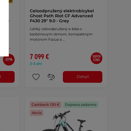
Celoodpružený elektrobicykel
8 Wh
Ghost Path Riot CF Advanced
ž 150
F430 29" 9.0 - Grey
Ľahký celoodpružený e-bike s
karbónovým rámom, kompaktným
motorom Fazua a …
ng s
Wh s …
7 099 €
SUPER
-31%
CENA
3-5 dní
l
Detail
Cashback 130 €
Doprava zadarmo
Akcia