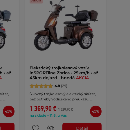
Akcia
k
Elektrický trojkolesový vozík
h • až
inSPORTline Zorica • 25km/h • až
A
45km dojazd - hnedá
AKCIA
4.8
(29)
kúter,
Šikovný trojkolesový elektrický skúter,
, …
bez potreby vodičského preukazu, …
1 369,90 €
1 829,90 €
-25%
-25%
na sklade – 11.8. u Vás
l
Detail