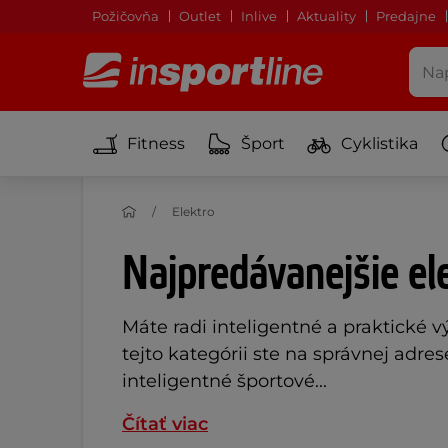
Požičovňa
Outlet
Inlive
Aktuality
Predajne
Fitness
Šport
Cyklistika
Elektro
Najpredávanejšie el
Máte radi inteligentné a praktické v
tejto kategórii ste na správnej adr
inteligentné športové...
Čítať viac