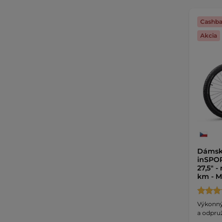
Cashba
Akcia
Dámsky
inSPOR
27,5" -
km - M
Výkonný
a odpruž