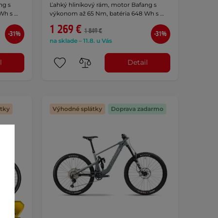
ng s
Ľahký hliníkový rám, motor Bafang s
Wh s …
výkonom až 65 Nm, batéria 648 Wh s …
1 269 €
1 849 €
-31%
-31%
na sklade – 11.8. u Vás
l
Detail
tky
Výhodné splátky
Doprava zadarmo