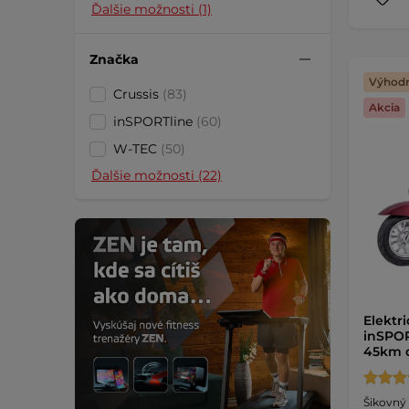
Ďalšie možnosti (1)
Značka
Výhodn
Crussis
(83)
Akcia
inSPORTline
(60)
W-TEC
(50)
Ďalšie možnosti (22)
Elektri
inSPOR
45km d
Šikovný 