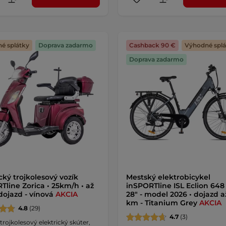
é splátky
Doprava zadarmo
Cashback 90 €
Výhodné splá
Doprava zadarmo
cký trojkolesový vozík
Mestský elektrobicykel
Tline Zorica • 25km/h • až
inSPORTline ISL Eclion 64
ojazd - vínová
AKCIA
28" - model 2026 • dojazd a
km - Titanium Grey
AKCIA
4.8
(29)
4.7
(3)
trojkolesový elektrický skúter,