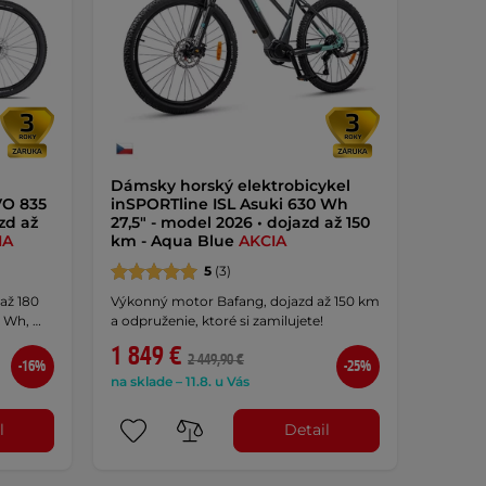
Dámsky horský elektrobicykel
VO 835
inSPORTline ISL Asuki 630 Wh
zd až
27,5" - model 2026 • dojazd až 150
IA
km - Aqua Blue
AKCIA
5
(3)
až 180
Výkonný motor Bafang, dojazd až 150 km
 Wh, …
a odpruženie, ktoré si zamilujete!
1 849 €
2 449,90 €
-16%
-25%
na sklade – 11.8. u Vás
l
Detail