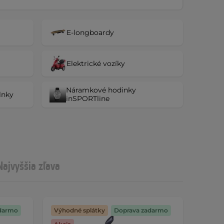
E-longboardy
Elektrické vozíky
Náramkové hodinky
lnky
inSPORTline
Najvyššia zľava
darmo
Výhodné splátky
Doprava zadarmo