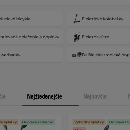
ektrické bicykle
Elektrické kolobežky
hrievané oblečenie a doplnky
Elektroskútre
owerbanky
Ďalšie elektronické dop
šie
Najžiadanejšie
Najnovšie
é splátky
Doprava zadarmo
Výhodné splátky
Doprava za