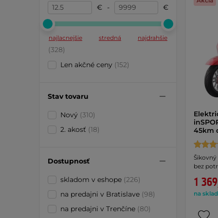
Akcia
€
-
€
najlacnejšie
stredná
najdrahšie
(328)
Len akčné ceny
(152)
Stav tovaru
Elektri
Nový
(310)
inSPOR
2. akosť
(18)
45km d
Šikovný 
Dostupnosť
bez pot
1 369
skladom v eshope
(226)
na sklad
na predajni v Bratislave
(98)
na predajni v Trenčíne
(80)