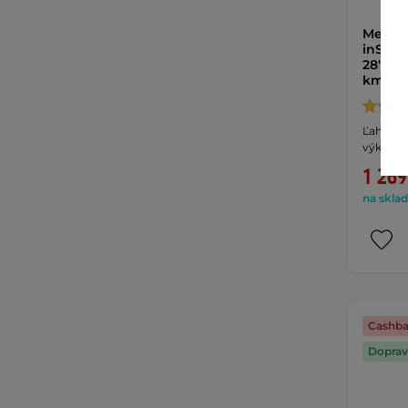
Mestsk
inSPOR
28" - 
km - 
Ľahký h
výkonom
1 269
na sklad
Cashba
Doprav