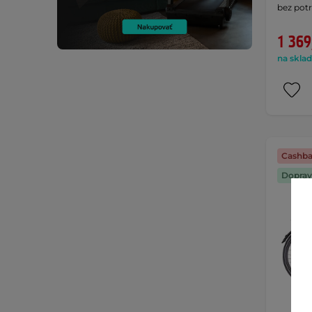
bez pot
1 369
na sklad
Cashba
Doprav