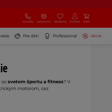
Kontakty
porovnanie
Obľúbené
Prihlásiť
Košík
rada
Pre deti
Professional
Akcie
ie
y
so
svetom športu a fitness
? V
ektrickým motorom, cez