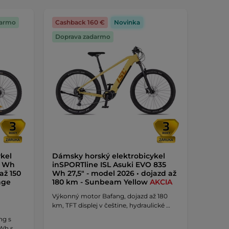
darmo
Cashback 160 €
Novinka
Doprava zadarmo
kel
Dámsky horský elektrobicykel
8 Wh
inSPORTline ISL Asuki EVO 835
až 150
Wh 27,5" - model 2026 • dojazd až
nge
180 km - Sunbeam Yellow
AKCIA
Výkonný motor Bafang, dojazd až 180
km, TFT displej v češtine, hydraulické …
ng s
Wh s …