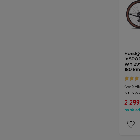
Horský
inSPOR
Wh 29"
180 km
Spoľahli
km, vys
2 299
na sklad