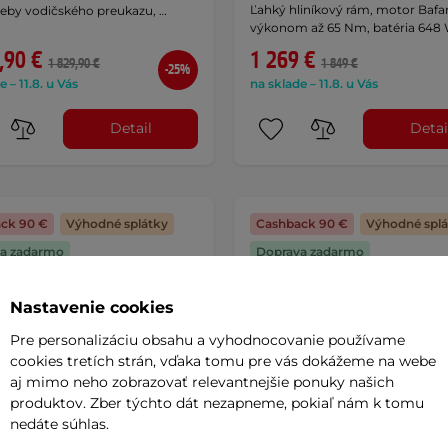
Ľahký hliníkový rám, motor Bafa
reby vodičského preukazu, …
výkonom až 65 Nm, batéria 648 
,90 €
1 269 €
1 829,90 €
1 849 €
-25%
e – 11.8. u Vás
na sklade – 11.8. u Vás
Detail
Detai
ck 90 €
Výhodné splátky
Cashback 90 €
Výhodné splá
a zadarmo
Doprava zadarmo
Nastavenie cookies
Pre personalizáciu obsahu a vyhodnocovanie používame
cookies tretích strán, vďaka tomu pre vás dokážeme na webe
aj mimo neho zobrazovať relevantnejšie ponuky našich
produktov. Zber týchto dát nezapneme, pokiaľ nám k tomu
nedáte súhlas.