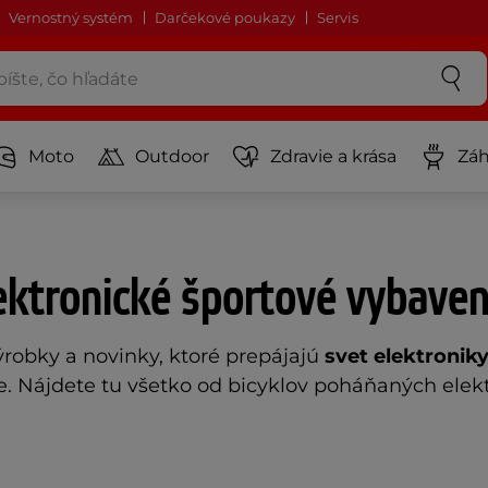
Vernostný systém
Darčekové poukazy
Servis
Moto
Outdoor
Zdravie a krása
Záh
ektronické športové vybaven
ýrobky a novinky, ktoré prepájajú
svet elektronik
ese. Nájdete tu všetko od bicyklov poháňaných el