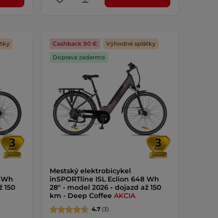
tky
Cashback 90 €
Výhodné splátky
Doprava zadarmo
Mestský elektrobicykel
8 Wh
inSPORTline ISL Eclion 648 Wh
ž 150
28" - model 2026 • dojazd až 150
km - Deep Coffee
AKCIA
4.7
(3)