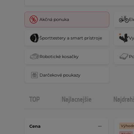
Akčná ponuka
El
Športtestery a smart prístroje
Vy
Robotické kosačky
P
Darčekové poukazy
TOP
Najlacnejšie
Najdrah
Cena
Výhodn