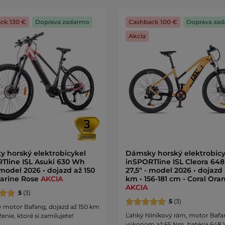
ck 130 €
Doprava zadarmo
Cashback 100 €
Doprava za
Akcia
 horský elektrobicykel
Dámsky horský elektrobicy
Tline ISL Asuki 630 Wh
inSPORTline ISL Cleora 64
 model 2026 • dojazd až 150
27,5" - model 2026 • dojazd 
arine Rose
AKCIA
km • 156-181 cm - Coral Ora
AKCIA
5
(3)
5
(3)
 motor Bafang, dojazd až 150 km
Ľahký hliníkový rám, motor Bafa
enie, ktoré si zamilujete!
výkonom až 65 Nm, batéria 648 