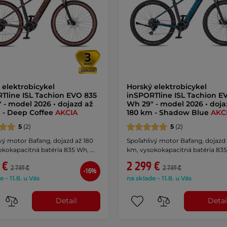
 elektrobicykel
Horský elektrobicykel
Tline ISL Tachion EVO 835
inSPORTline ISL Tachion E
 - model 2026 • dojazd až
Wh 29" - model 2026 • doja
 - Deep Coffee
AKCIA
180 km - Shadow Blue
AKC
5
(2)
5
(2)
vý motor Bafang, dojazd až 180
Spoľahlivý motor Bafang, dojazd 
okokapacitná batéria 835 Wh, …
km, vysokokapacitná batéria 835
 €
2 299 €
2 749 €
2 749 €
-16%
e – 11.8. u Vás
na sklade – 11.8. u Vás
Detail
Detai