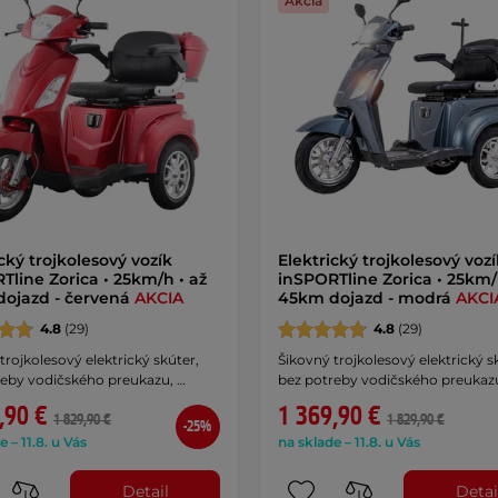
Akcia
cký trojkolesový vozík
Elektrický trojkolesový vozí
Tline Zorica • 25km/h • až
inSPORTline Zorica • 25km/
ojazd - červená
AKCIA
45km dojazd - modrá
AKCI
4.8
(29)
4.8
(29)
trojkolesový elektrický skúter,
Šikovný trojkolesový elektrický s
reby vodičského preukazu, …
bez potreby vodičského preukazu
,90 €
1 369,90 €
1 829,90 €
1 829,90 €
-25%
e – 11.8. u Vás
na sklade – 11.8. u Vás
Detail
Detai