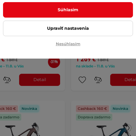
Súhlasím
ý elektrobicykel
Mestský elektrobicykel
Tline ISL Eclion 648 Wh
inSPORTline ISL Eclion 64
model 2026 • dojazd až 150
28" - model 2026 • dojazd a
Sunbeam Yellow
AKCIA
km - Velour Red
AKCIA
Upraviť nastavenia
4.7
(3)
4.7
(3)
Nesúhlasím
liníkový rám, motor Bafang s
Ľahký hliníkový rám, motor Bafa
 až 65 Nm, batéria 648 Wh s …
výkonom až 65 Nm, batéria 648 
 €
1 269 €
1 849 €
1 849 €
-31%
e – 11.8. u Vás
na sklade – 11.8. u Vás
Detail
Detai
ck 160 €
Novinka
Cashback 160 €
Novinka
a zadarmo
Doprava zadarmo