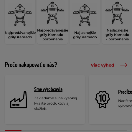
Najpredávanejšie
Najlacnejšie
Najpredávanejšie
Najlacnejšie
grily Kamado -
grily Kamado
grily Kamado
grily Kamado
porovnanie
- porovnanie
Prečo nakupovať u nás?
Viac výhod
Sme výrobcovia
Predĺže
Zakladáme si na vysokej
Nadšta
kvalite produktov aj
vybrané
služieb.