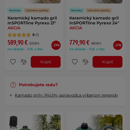
Novinka
Výhodné splátky
Novinka
Výhodné splátky
Keramický kamado gril
Keramický kamado gril
inSPORTline Pyrexo 21"
inSPORTline Pyrexo 24"
AKCIA
AKCIA
5
(1)
589,90 €
779,90 €
829,90 €
989,90 €
-29%
-21%
na sklade – 11.8. u Vás
na sklade – 11.8. u Vás
Kúpiť
Kúpiť
Potrebujete radu?
Kamado grily: Rýchly sprievodca výberom legendy