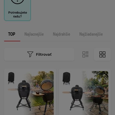
Potrebujete
radu?
TOP
Najlacnejšie
Najdrahšie
Najžiadanejšie
N
Filtrovať