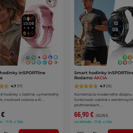
hodinky inSPORTline
Smart hodinky inSPORTlin
ra
Rodamo
AKCIA
4.7
(17)
4.7
(15)
é hodinky v češtine, vymeniteľný
Kombinácia moderného dizajnu 
k, možnosť volania a AI …
funkčnosti: odolné v extrémnych
podmienkach, …
 €
66,90 €
152,90 €
e – 11.8. u Vás
na sklade – 11.8. u Vás