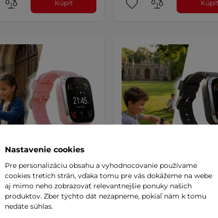
Kúpiť
Kúpi
Nastavenie cookies
Pre personalizáciu obsahu a vyhodnocovanie používame
cookies tretích strán, vďaka tomu pre vás dokážeme na webe
 inteligentné hodinky
Detské inteligentné hodin
Tline Amiaro - ružová
inSPORTline Amiaro - čier
aj mimo neho zobrazovať relevantnejšie ponuky našich
produktov. Zber týchto dát nezapneme, pokiaľ nám k tomu
4.8
(15)
4.8
(15)
nedáte súhlas.
nteligentné hodinky, ktoré
Detské inteligentné hodinky, kto