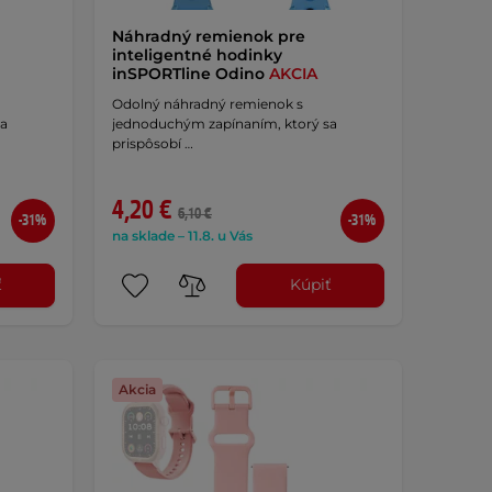
Náhradný remienok pre
inteligentné hodinky
inSPORTline Odino
AKCIA
Odolný náhradný remienok s
sa
jednoduchým zapínaním, ktorý sa
prispôsobí …
4,20 €
6,10 €
-31%
-31%
na sklade – 11.8. u Vás
ť
Kúpiť
Akcia