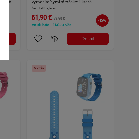
áciu a
vymeniteľnými rámčekmi, ktoré
kombinujú …
61,90 €
72,90 €
-15%
na sklade – 11.8. u Vás
l
Detail
Akcia