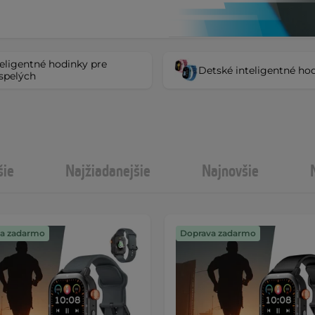
teligentné hodinky pre
Detské inteligentné ho
spelých
šie
Najžiadanejšie
Najnovšie
a zadarmo
Doprava zadarmo