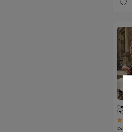
Detské
inSPOR
Detské i