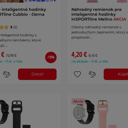
 inteligentné hodinky
Náhradný remienok pre
Tline Cubbio - čierna
inteligentné hodinky
inSPORTline Melino
AKCIA
5
(2)
Odolný náhradný remienok s
jednoduchým zapínaním, ktorý 
nteligentné hodinky s
prispôsobí …
eľnými rámčekmi, ktoré
jú …
 €
4,20 €
72,90 €
6,10 €
-15%
e – 11.8. u Vás
na sklade – 11.8. u Vás
Detail
Kúpi
Akcia