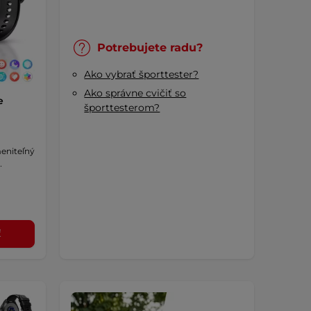
Potrebujete radu?
Ako vybrať športtester?
Ako správne cvičiť so
e
športtesterom?
meniteľný
…
ť