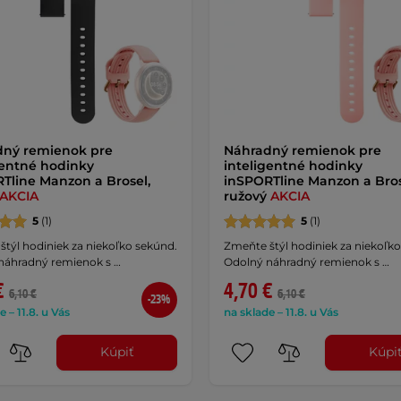
dný remienok pre
Náhradný remienok pre
gentné hodinky
inteligentné hodinky
Tline Manzon a Brosel,
inSPORTline Manzon a Bros
AKCIA
ružový
AKCIA
5
(1)
5
(1)
týl hodiniek za niekoľko sekúnd.
Zmeňte štýl hodiniek za niekoľk
náhradný remienok s …
Odolný náhradný remienok s …
€
4,70 €
6,10 €
6,10 €
-23%
e – 11.8. u Vás
na sklade – 11.8. u Vás
Kúpiť
Kúpi