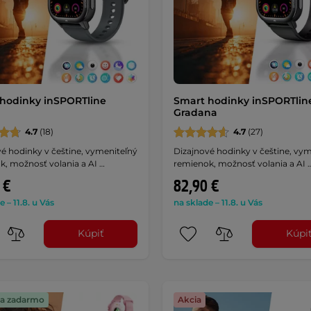
hodinky inSPORTline
Smart hodinky inSPORTlin
a
Gradana
4.7
(18)
4.7
(27)
é hodinky v češtine, vymeniteľný
Dizajnové hodinky v češtine, vy
k, možnosť volania a AI …
remienok, možnosť volania a AI 
 €
82,90 €
e – 11.8. u Vás
na sklade – 11.8. u Vás
Kúpiť
Kúpi
a zadarmo
Akcia