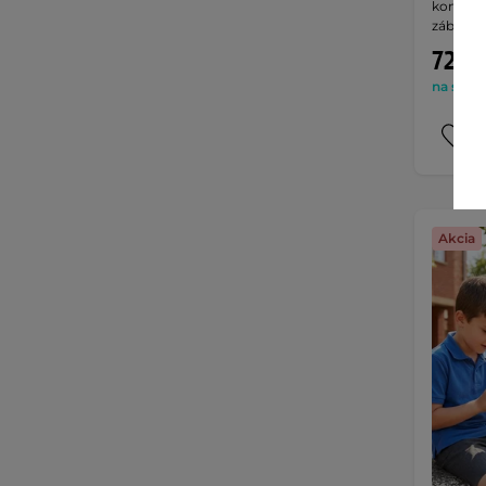
kombinu
zábavu.
72,90
na sklad
Akcia