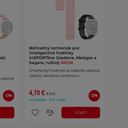
Náhradný remienok pre
inteligentné hodinky
el,
inSPORTline Gradana, Melagra a
Sagara, ružový
AKCIA
Zmeňte štýl hodiniek za niekoľko sekúnd.
Odolný náhradný remienok s …
o sekúnd.
4,70 €
6,10 €
-23%
-23%
na sklade – 11.8. u Vás
ť
Kúpiť