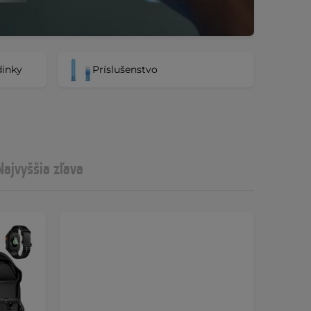
dinky
Príslušenstvo
Najvyššia zľava