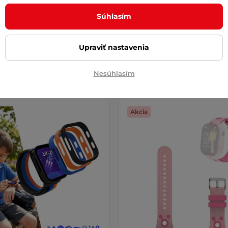
jú bezpečnosť, komunikáciu a
kombinujú bezpečnosť, komunik
 …
zábavu. …
Súhlasím
 €
72,90 €
e – 11.8. u Vás
na sklade – 11.8. u Vás
Upraviť nastavenia
Detail
Detai
Nesúhlasím
Akcia