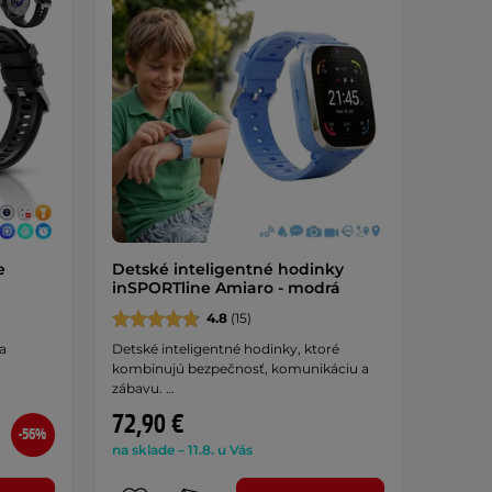
e
Detské inteligentné hodinky
inSPORTline Amiaro - modrá
4.8
(15)
a
Detské inteligentné hodinky, ktoré
kombinujú bezpečnosť, komunikáciu a
zábavu. …
72,90 €
-56%
na sklade – 11.8. u Vás