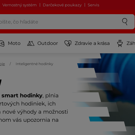
Vernostný systém
Darčekové poukazy
Servis
Moto
Outdoor
Zdravie a krása
Záh
oje
Inteligentné hodinky
y
smart hodinky
,
plnia
tových hodiniek, ich
a nové výhody a možnosti
ónom vás upozornia na