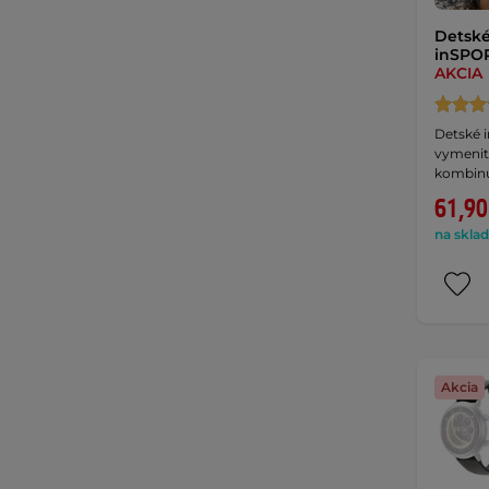
Detské
inSPOR
AKCIA
Detské i
vymenit
kombinu
61,90
na sklad
Akcia