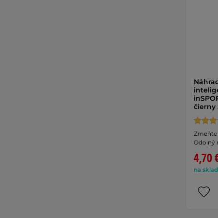
Náhra
inteli
inSPOR
čierny
Zmeňte š
Odolný 
4,70 
na sklad