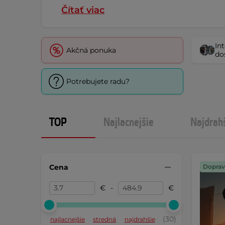
Čítať viac
In
Akčná ponuka
do
Potrebujete radu?
TOP
Najlacnejšie
Najdrah
Cena
Doprav
€
-
€
(30)
najlacnejšie
stredná
najdrahšie