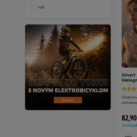
nie
Smart 
Melag
Dizajnov
remieno
82,90
na sklad