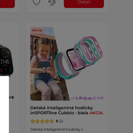
ť
Detail
Akcia
ky
Detské inteligentné hodinky
na
inSPORTline Cubbio - biela
AKCIA
5
(2)
ré
Detské inteligentné hodinky s