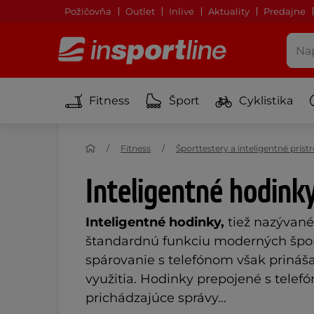
Požičovňa
Outlet
Inlive
Aktuality
Predajne
Fitness
Šport
Cyklistika
Fitness
Športtestery a inteligentné prístr
Inteligentné hodink
Inteligentné hodinky,
tiež nazývané
štandardnú funkciu moderných špor
spárovanie s telefónom však prináš
využitia. Hodinky prepojené s telef
prichádzajúce správy...