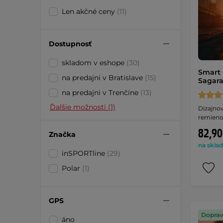
Len akčné ceny
(11)
Dostupnosť
skladom v eshope
(30)
Smart 
na predajni v Bratislave
(15)
Sagar
na predajni v Trenčíne
(13)
Ďalšie možnosti (1)
Dizajnov
remieno
82,90
Značka
na sklad
inSPORTline
(29)
Polar
(1)
GPS
Doprav
áno