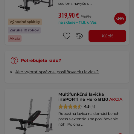
sedlom, navyše s …
319,90 €
419,90 €
-24%
Výhodné splátky
na sklade – 11.8. u Vás
Záruka 10 rokov
Kúpiť
Akcia
Potrebujete radu?
Ako vybrať správnu posilňovaciu lavicu?
Multifunkčná lavička
inSPORTline Hero B130
AKCIA
4.5
(4)
Robustná lavica na domáci bench
press s extenziou na posilňovanie
nôh! Poloha …