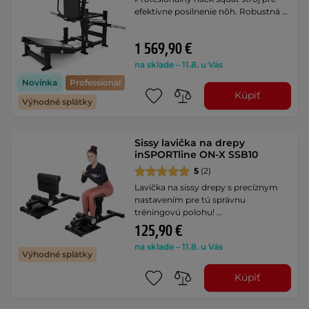
efektívne posilnenie nôh. Robustná …
1 569,90 €
na sklade – 11.8. u Vás
Novinka
Professional
Kúpiť
Výhodné splátky
Sissy lavička na drepy
inSPORTline ON-X SSB10
5
(2)
Lavička na sissy drepy s precíznym
nastavením pre tú správnu
tréningovú polohu! …
125,90 €
na sklade – 11.8. u Vás
Výhodné splátky
Kúpiť