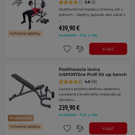
3.8
(2)
Multifunkčná hrazda a činkový set v
jednom – ideálny spôsob, ako začať s
…
439,90 €
Výhodné splátky
na sklade – 11.8. u Vás
Kúpiť
Posilňovacia lavica
inSPORTline Profi Sit up bench
4.5
(18)
Lavica s polohovateľnou opierkou
vyrobená z kvalitného materiálu je
zárukou …
239,90 €
na sklade – 11.8. u Vás
Professional
Výhodné splátky
Kúpiť