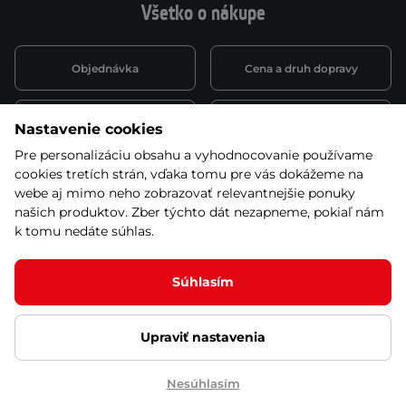
Všetko o nákupe
Objednávka
Cena a druh dopravy
Spôsob platby
Vernostný systém
Nastavenie cookies
Pre personalizáciu obsahu a vyhodnocovanie používame
cookies tretích strán, vďaka tomu pre vás dokážeme na
Montáž a servis
Reklamácie a záruka
webe aj mimo neho zobrazovať relevantnejšie ponuky
našich produktov. Zber týchto dát nezapneme, pokiaľ nám
k tomu nedáte súhlas.
Kariéra
Obchodné podmienky
Súhlasím
Upraviť nastavenia
© 2026 Stores inSPORTline SK, s.r.o. Všetky práva vyhradené
Ochrana osobných údajov
Nastavenie cookies
Nesúhlasím