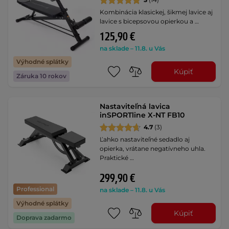
Kombinácia klasickej, šikmej lavice aj
lavice s bicepsovou opierkou a …
125,90 €
na sklade – 11.8. u Vás
Výhodné splátky
Kúpiť
Záruka 10 rokov
Nastaviteľná lavica
inSPORTline X-NT FB10
4.7
(3)
Ľahko nastaviteľné sedadlo aj
opierka, vrátane negatívneho uhla.
Praktické …
299,90 €
Professional
na sklade – 11.8. u Vás
Výhodné splátky
Kúpiť
Doprava zadarmo