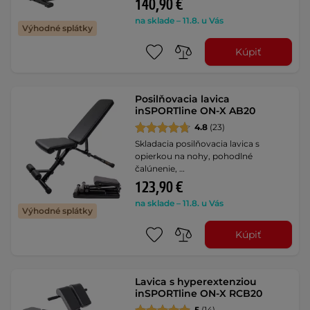
140,90 €
na sklade – 11.8. u Vás
Výhodné splátky
Kúpiť
Posilňovacia lavica
inSPORTline ON-X AB20
4.8
(23)
Skladacia posilňovacia lavica s
opierkou na nohy, pohodlné
čalúnenie, …
123,90 €
na sklade – 11.8. u Vás
Výhodné splátky
Kúpiť
Lavica s hyperextenziou
inSPORTline ON-X RCB20
5
(14)