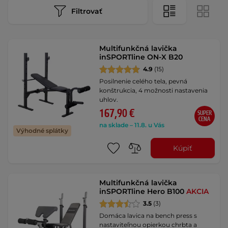
Filtrovať
Multifunkčná lavička
inSPORTline ON-X B20
4.9
(15)
Posilnenie celého tela, pevná
konštrukcia, 4 možnosti nastavenia
uhlov.
167,90 €
SUPER
CENA
na sklade – 11.8. u Vás
Výhodné splátky
Kúpiť
Multifunkčná lavička
inSPORTline Hero B100
AKCIA
3.5
(3)
Domáca lavica na bench press s
nastaviteľnou opierkou chrbta a