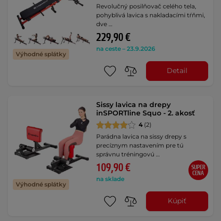
Revolučný posilňovač celého tela,
pohyblivá lavica s nakladacími tŕňmi,
dve …
229,90 €
na ceste – 23.9.2026
Výhodné splátky
Detail
Sissy lavica na drepy
inSPORTline Squo - 2. akosť
4
(2)
Parádna lavica na sissy drepy s
precíznym nastavením pre tú
správnu tréningovú …
109,90 €
SUPER
CENA
na sklade
Výhodné splátky
Kúpiť