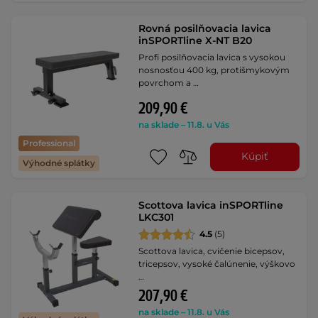
Rovná posilňovacia lavica
inSPORTline X-NT B20
Profi posilňovacia lavica s vysokou
nosnosťou 400 kg, protišmykovým
povrchom a …
209,90 €
na sklade – 11.8. u Vás
Professional
Kúpiť
Výhodné splátky
Scottova lavica inSPORTline
LKC301
4.5
(5)
Scottova lavica, cvičenie bicepsov,
tricepsov, vysoké čalúnenie, výškovo
…
207,90 €
na sklade – 11.8. u Vás