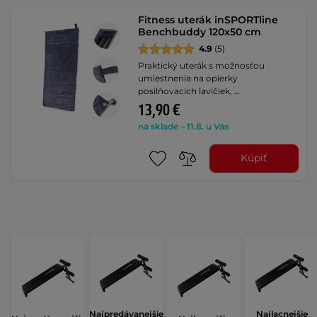
Fitness uterák inSPORTline
Benchbuddy 120x50 cm
4.9
(5)
Praktický uterák s možnosťou
umiestnenia na opierky
posilňovacích lavičiek, …
13,90 €
na sklade – 11.8. u Vás
Kúpiť
Najpredávanejšie
Najlacnejšie