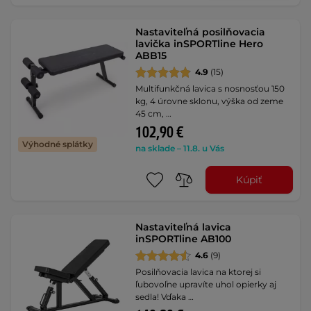
Nastaviteľná posilňovacia
lavička inSPORTline Hero
ABB15
4.9
(15)
Multifunkčná lavica s nosnosťou 150
kg, 4 úrovne sklonu, výška od zeme
45 cm, …
102,90 €
Výhodné splátky
na sklade – 11.8. u Vás
Kúpiť
Nastaviteľná lavica
inSPORTline AB100
4.6
(9)
Posilňovacia lavica na ktorej si
ľubovoľne upravíte uhol opierky aj
sedla! Vďaka …