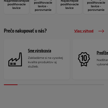
Najpredávanejšie
Najlacnejšie
posilňovacie
posilňovacie
posilňovacie
posilňovacie
lavice -
lavice -
lavice
lavice
porovnanie
porovnanie
Prečo nakupovať u nás?
Viac výhod
Sme výrobcovia
Predĺže
Zakladáme si na vysokej
Nadšta
kvalite produktov aj
vybrané
služieb.