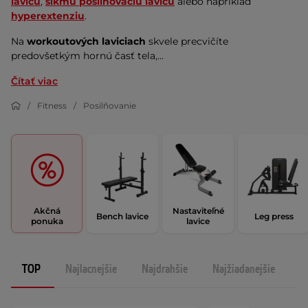
lavicu
,
šikmú posilňovaciu lavicu
alebo napríklad
hyperextenziu
.
Na
workoutových laviciach
skvele precvičíte
predovšetkým hornú časť tela,...
Čítať viac
Fitness
Posilňovanie
Akčná
Nastaviteľné
Bench lavice
Leg press
ponuka
lavice
TOP
Najlacnejšie
Najdrahšie
Najžiadanejšie
N