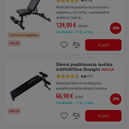
4.7
(16)
Robustná posilňovacia lavica s
opierkou na nohy, nastaviteľná
sedacia časť aj …
124,90 €
185,90 €
-33%
na sklade – 11.8. u Vás
Výhodné splátky
Akcia
Kúpiť
Šikmá posilňovacia lavička
inSPORTline Straight
AKCIA
4.6
(17)
Klasická šikmá lavička pre
posilňovanie brušných svalov.
66,90 €
83,90 €
-20%
na sklade – 11.8. u Vás
Akcia
Kúpiť