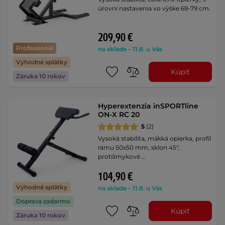
úrovní nastavenia vo výške 69-79 cm.
209,90 €
Professional
na sklade – 11.8. u Vás
Výhodné splátky
Kúpiť
Záruka 10 rokov
Hyperextenzia inSPORTline
ON-X RC 20
5
(2)
Vysoká stabilita, mäkká opierka, profil
rámu 50x50 mm, sklon 45°,
protišmykové …
104,90 €
Výhodné splátky
na sklade – 11.8. u Vás
Doprava zadarmo
Kúpiť
Záruka 10 rokov