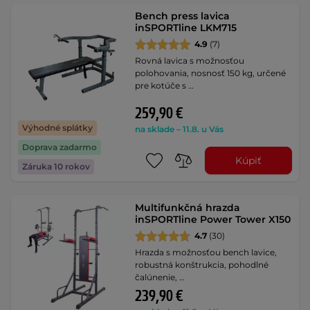
Bench press lavica
inSPORTline LKM715
4.9
(7)
Rovná lavica s možnosťou
polohovania, nosnosť 150 kg, určené
pre kotúče s …
259,90 €
Výhodné splátky
na sklade – 11.8. u Vás
Doprava zadarmo
Kúpiť
Záruka 10 rokov
Multifunkčná hrazda
inSPORTline Power Tower X150
4.7
(30)
Hrazda s možnosťou bench lavice,
robustná konštrukcia, pohodlné
čalúnenie, …
239,90 €