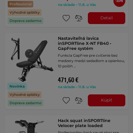
-30%
Professional
na sklade – 11.8. u Vás
Výhodné splátky
Detail
Doprava zadarmo
Nastaviteľná lavica
inSPORTline X-NT FB40 •
GapFree systém
Funkcia GapFree pre cvičenie bez
medzery medzi sedadlom a opierkou,
10 polôh …
471,60 €
Novinka
na sklade – 11.8. u Vás
Výhodné splátky
Kúpiť
Doprava zadarmo
Hack squat inSPORTline
Velocer plate loaded
Profesionálny hack squat stroj pre