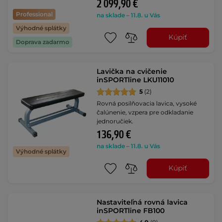
2 099,90 €
Professional
na sklade – 11.8. u Vás
Výhodné splátky
Kúpiť
Doprava zadarmo
Lavička na cvičenie
inSPORTline LKU11010
5
(2)
Rovná posilňovacia lavica, vysoké
čalúnenie, vzpera pre odkladanie
jednoručiek.
136,90 €
na sklade – 11.8. u Vás
Výhodné splátky
Kúpiť
Nastaviteľná rovná lavica
inSPORTline FB100