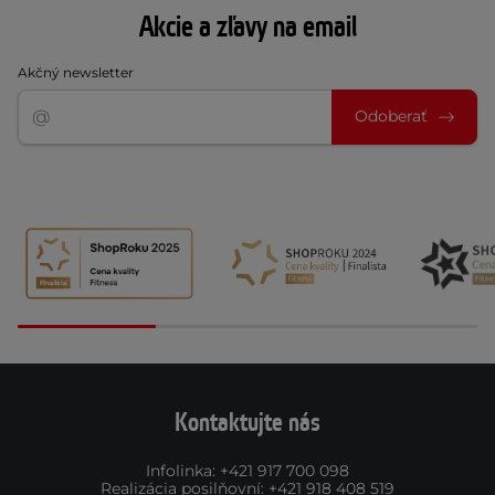
Akcie a zľavy na email
Akčný newsletter
Odoberať
Kontaktujte nás
Infolinka
:
+421 917 700 098
Realizácia posilňovní
:
+421 918 408 519