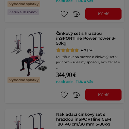
na sklade – 11.8. u Vás
Výhodné splátky
Záruka 10 rokov
Kúpiť
Činkový set s hrazdou
inSPORTline Power Tower 3-
50kg
4.7
(24)
Multifunkčná hrazda a činkový set v
jednom – ideálny spôsob, ako začať s
…
344,90 €
Výhodné splátky
na sklade – 11.8. u Vás
Kúpiť
Nakladací činkový set s
hrazdou inSPORTline CEM
180+40 cm/30 mm 5-80kg