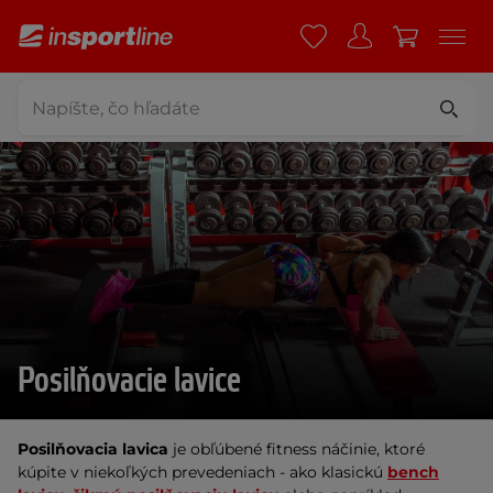
Posilňovacie lavice
Posilňovacia lavica
je obľúbené fitness náčinie, ktoré
kúpite v niekoľkých prevedeniach - ako klasickú
bench