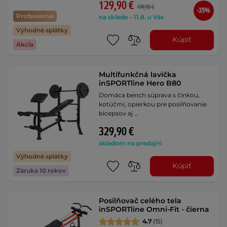
129,90 €
199,90 €
-35%
Professional
na sklade – 11.8. u Vás
Výhodné splátky
Kúpiť
Akcia
Multifunkčná lavička
inSPORTline Hero B80
Domáca bench súprava s činkou,
kotúčmi, opierkou pre posilňovanie
bicepsov aj …
329,90 €
skladom na predajni
Výhodné splátky
Kúpiť
Záruka 10 rokov
Posilňovač celého tela
inSPORTline Omni-Fit - čierna
4.7
(15)