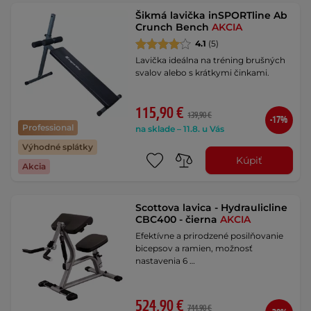
Šikmá lavička inSPORTline Ab
Crunch Bench
AKCIA
4.1
(5)
Lavička ideálna na tréning brušných
svalov alebo s krátkymi činkami.
115,90 €
139,90 €
-17%
Professional
na sklade – 11.8. u Vás
Výhodné splátky
Kúpiť
Akcia
Scottova lavica - Hydraulicline
CBC400 - čierna
AKCIA
Efektívne a prirodzené posilňovanie
bicepsov a ramien, možnosť
nastavenia 6 …
524,90 €
744,90 €