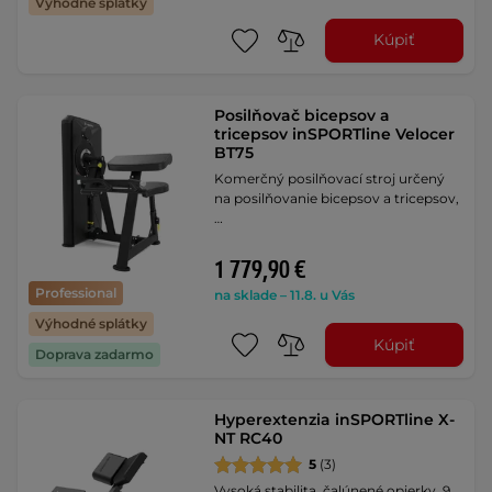
Výhodné splátky
Kúpiť
Posilňovač bicepsov a
tricepsov inSPORTline Velocer
BT75
Komerčný posilňovací stroj určený
na posilňovanie bicepsov a tricepsov,
…
1 779,90 €
Professional
na sklade – 11.8. u Vás
Výhodné splátky
Kúpiť
Doprava zadarmo
Hyperextenzia inSPORTline X-
NT RC40
5
(3)
Vysoká stabilita, čalúnené opierky, 9