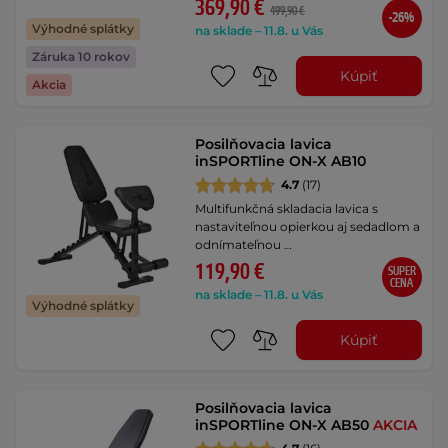
369,90 €
499,90 €
-26%
Výhodné splátky
na sklade – 11.8. u Vás
Záruka 10 rokov
Kúpiť
Akcia
Posilňovacia lavica
inSPORTline ON-X AB10
4.7
(17)
Multifunkčná skladacia lavica s
nastaviteľnou opierkou aj sedadlom a
odnímateľnou …
119,90 €
SUPER
CENA
na sklade – 11.8. u Vás
Výhodné splátky
Kúpiť
Posilňovacia lavica
inSPORTline ON-X AB50
AKCIA