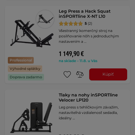
Leg Press a Hack Squat
inSPORTline X-NT L10
5
(2)
Všestranný komerčný stroj na
posilňovanie nôh s jednoduchým
nastavením a …
1 149,90 €
Professional
na sklade – 11.8. u Vás
Výhodné splátky
Kúpiť
Doprava zadarmo
Tlaky na nohy inSPORTline
Velocer LP120
Leg press s tehličkovým závažím,
nastaviteľná vzdialenosť sedadla,
ideálny …