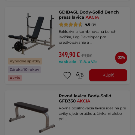
GDIB46L Body-Solid Bench
press lavica
AKCIA
4.6
(9)
Exkluzívna kombinovaná bench
lavička, Leg Developer pre
predkopávanie a …
349,90 €
449,90 €
-22%
Výhodné splátky
na sklade – 11.8. u Vás
Záruka 10 rokov
Kúpiť
Akcia
Rovná lavica Body-Solid
GFB350
AKCIA
Rovná posilňovacia lavica ideálna pre
cviky s jednoručkou, činkami alebo
pri …