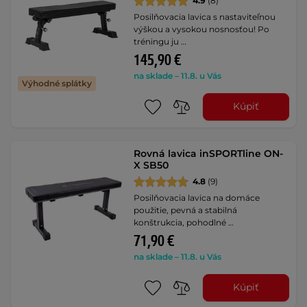
4.9
(8)
Posilňovacia lavica s nastaviteľnou
výškou a vysokou nosnosťou! Po
tréningu ju …
145,90 €
na sklade – 11.8. u Vás
Výhodné splátky
Kúpiť
Rovná lavica inSPORTline ON-
X SB50
4.8
(9)
Posilňovacia lavica na domáce
použitie, pevná a stabilná
konštrukcia, pohodlné …
71,90 €
na sklade – 11.8. u Vás
Kúpiť