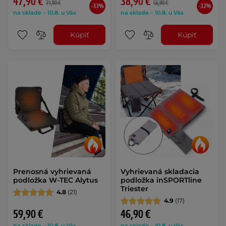
47,90 €
38,90 €
71,90 €
56,90 €
-33%
-32%
na sklade – 10.8. u Vás
na sklade – 10.8. u Vás
Kúpiť
Kúpiť
Prenosná vyhrievaná
Vyhrievaná skladacia
podložka W-TEC Alytus
podložka inSPORTline
Triester
4.8
(21)
4.9
(17)
59,90 €
46,90 €
na sklade – 10.8. u Vás
na sklade – 10.8. u Vás