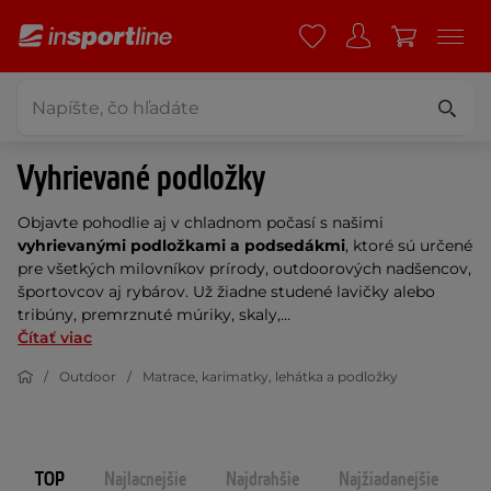
Vyhrievané podložky
Objavte pohodlie aj v chladnom počasí s našimi
vyhrievanými podložkami a podsedákmi
, ktoré sú určené
pre všetkých milovníkov prírody, outdoorových nadšencov,
športovcov aj rybárov. Už žiadne studené lavičky alebo
tribúny, premrznuté múriky, skaly,...
Čítať viac
Outdoor
Matrace, karimatky, lehátka a podložky
TOP
Najlacnejšie
Najdrahšie
Najžiadanejšie
N