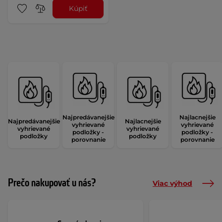
Kúpiť
Najpredávanejšie
Najlacnejšie
Najpredávanejšie
Najlacnejšie
vyhrievané
vyhrievané
vyhrievané
vyhrievané
podložky -
podložky -
podložky
podložky
porovnanie
porovnanie
Prečo nakupovať u nás?
Viac výhod