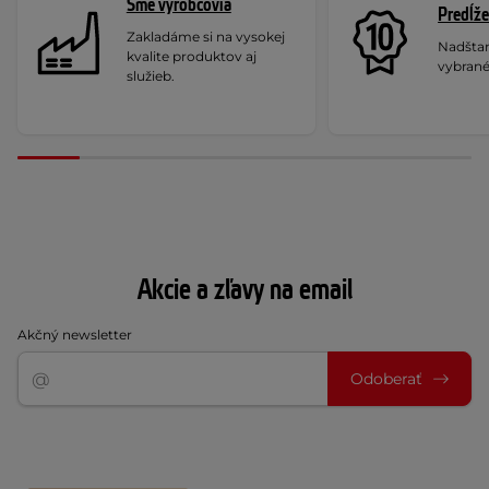
Sme výrobcovia
Predĺže
Zakladáme si na vysokej
Nadšta
kvalite produktov aj
vybrané
služieb.
Akcie a zľavy na email
Akčný newsletter
Odoberať