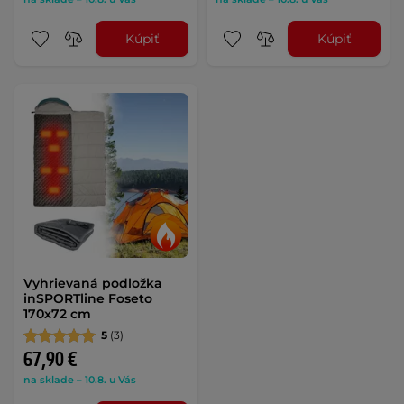
Kúpiť
Kúpiť
Vyhrievaná podložka
inSPORTline Foseto
170x72 cm
5
(3)
67,90 €
na sklade – 10.8. u Vás