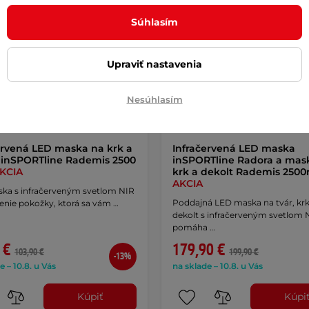
Súhlasím
Upraviť nastavenia
Nesúhlasím
ervená LED maska na krk a
Infračervená LED maska
 inSPORTline Rademis 2500
inSPORTline Radora a mas
KCIA
krk a dekolt Rademis 250
AKCIA
ka s infračerveným svetlom NIR
Poddajná LED maska na tvár, krk
enie pokožky, ktorá sa vám …
dekolt s infračerveným svetlom 
pomáha …
 €
179,90 €
103,90 €
199,90 €
-13%
e – 10.8. u Vás
na sklade – 10.8. u Vás
Kúpiť
Kúpi