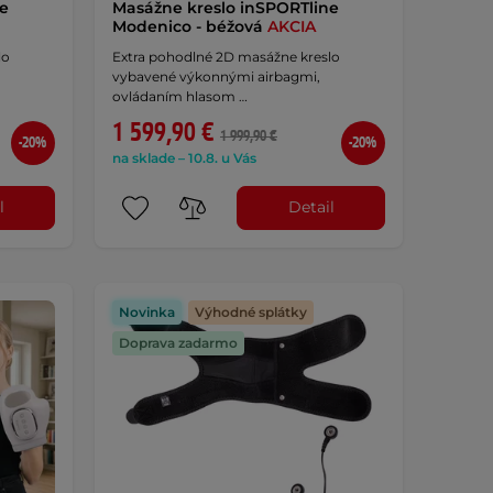
ne
Masážne kreslo inSPORTline
Modenico - béžová
AKCIA
lo
Extra pohodlné 2D masážne kreslo
vybavené výkonnými airbagmi,
ovládaním hlasom …
1 599,90 €
1 999,90 €
-20%
-20%
na sklade – 10.8. u Vás
l
Detail
Novinka
Výhodné splátky
Doprava zadarmo