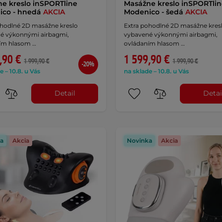
e kreslo inSPORTline
Masážne kreslo inSPORTli
ico - hnedá
AKCIA
Modenico - šedá
AKCIA
ohodlné 2D masážne kreslo
Extra pohodlné 2D masážne kres
é výkonnými airbagmi,
vybavené výkonnými airbagmi,
ím hlasom …
ovládaním hlasom …
,90 €
1 599,90 €
1 999,90 €
1 999,90 €
-20%
e – 10.8. u Vás
na sklade – 10.8. u Vás
Detail
Detai
a
Akcia
Novinka
Akcia