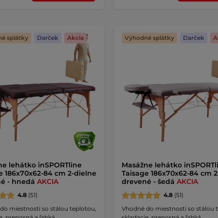
é splátky
Darček
Akcia
Výhodné splátky
Darček
A
e lehátko inSPORTline
Masážne lehátko inSPORTl
e 186x70x62-84 cm 2-dielne
Taisage 186x70x62-84 cm 2
né - hnedá
AKCIA
drevené - šedá
AKCIA
4.8
(51)
4.8
(51)
o miestnosti so stálou teplotou,
Vhodné do miestnosti so stálou 
e, prenosná a ľahká …
skladacie, prenosná a ľahká …