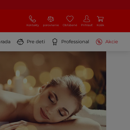
Kontakty
porovnanie
Obľúbené
Prihlásiť
Košík
rada
Pre deti
Professional
Akcie