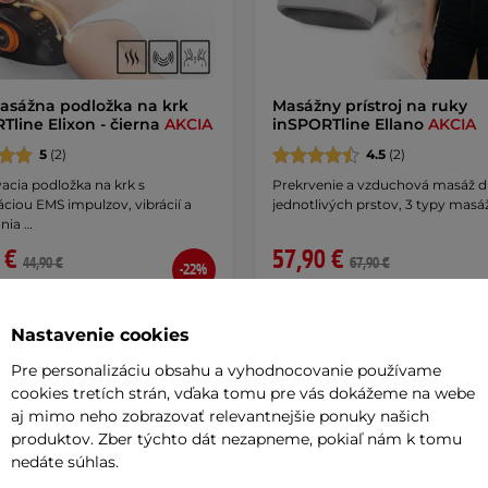
sážna podložka na krk
Masážny prístroj na ruky
Tline Elixon - čierna
AKCIA
inSPORTline Ellano
AKCIA
5
(2)
4.5
(2)
acia podložka na krk s
Prekrvenie a vzduchová masáž dl
ciou EMS impulzov, vibrácií a
jednotlivých prstov, 3 typy masáž
nia …
 €
57,90 €
44,90 €
67,90 €
-22%
e – 10.8. u Vás
na sklade – 10.8. u Vás
Detail
Kúpi
Nastavenie cookies
Pre personalizáciu obsahu a vyhodnocovanie používame
cookies tretích strán, vďaka tomu pre vás dokážeme na webe
aj mimo neho zobrazovať relevantnejšie ponuky našich
produktov. Zber týchto dát nezapneme, pokiaľ nám k tomu
a
Doprava zadarmo
Akcia
Novinka
Výhodné splátky
nedáte súhlas.
Doprava zadarmo