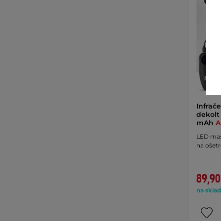
Infrač
dekolt
mAh
A
LED mas
na ošetr
89,90
na sklad