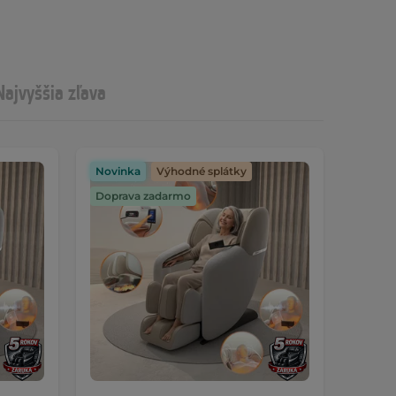
Najvyššia zľava
Novinka
Výhodné splátky
Doprava zadarmo