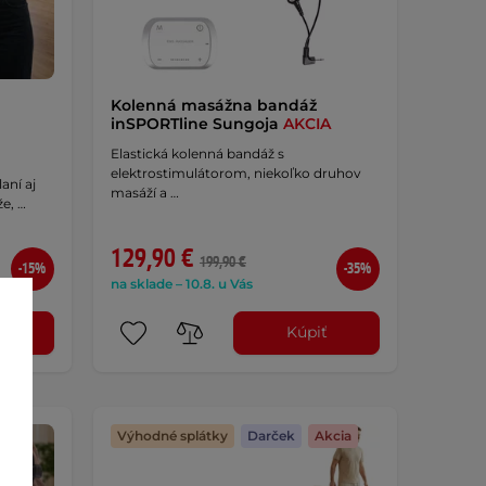
Kolenná masážna bandáž
inSPORTline Sungoja
AKCIA
Elastická kolenná bandáž s
elektrostimulátorom, niekoľko druhov
aní aj
masáží a …
e, …
129,90 €
199,90 €
-15%
-35%
na sklade – 10.8. u Vás
ť
Kúpiť
Výhodné splátky
Darček
Akcia