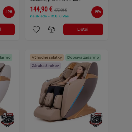
144,90 €
177,90 €
-19%
-19%
na sklade – 10.8. u Vás
l
Detail
darmo
Výhodné splátky
Doprava zadarmo
Záruka 5 rokov