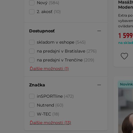
Masážn
Nový
(584)
Moden
2. akosť
(10)
Extra p
vybaven
ovládan
Dostupnosť
1 599
skladom v eshope
(545)
na sklad
na predajni v Bratislave
(276)
na predajni v Trenčíne
(209)
Ďalšie možnosti (1)
Novink
Značka
inSPORTline
(472)
Nutrend
(60)
W-TEC
(18)
Ďalšie možnosti (13)