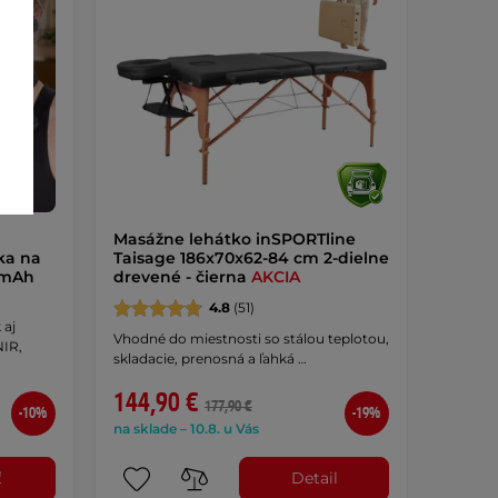
Masážne lehátko inSPORTline
ka na
Taisage 186x70x62-84 cm 2-dielne
0mAh
drevené - čierna
AKCIA
4.8
(51)
 aj
Vhodné do miestnosti so stálou teplotou,
NIR,
skladacie, prenosná a ľahká …
144,90 €
177,90 €
-10%
-19%
na sklade – 10.8. u Vás
ť
Detail