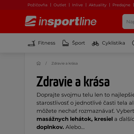
Požičovňa
Outlet
Inlive
Aktuality
Predajne
Fitness
Šport
Cyklistika
Zdravie a krása
Zdravie a krása
Doprajte svojmu telu len to najlepšie
starostlivosť o jednotlivé časti tela 
môžete nechať rozmaznávať. Vyberte
masážnych lehátok,
kresiel
a ďalší
doplnkov.
Alebo...