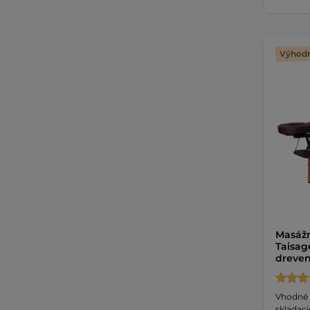
Výhodn
Masážn
Taisag
dreve
Vhodné d
skladaci