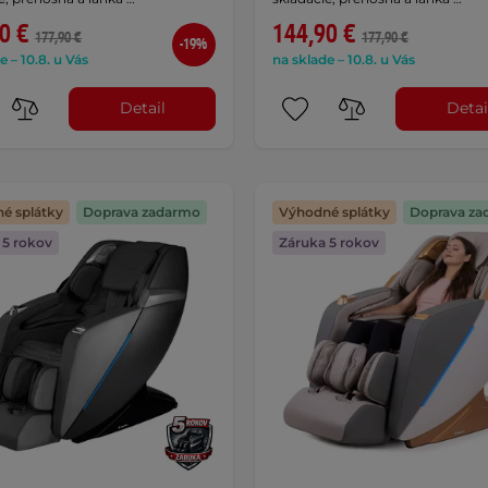
0 €
144,90 €
177,90 €
177,90 €
-19%
e – 10.8. u Vás
na sklade – 10.8. u Vás
Detail
Detai
é splátky
Doprava zadarmo
Výhodné splátky
Doprava za
 5 rokov
Záruka 5 rokov