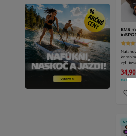
EMS ma
inSPOR
Naťahov
kombiná
vyhrieva
34,90
na sklad
Novink