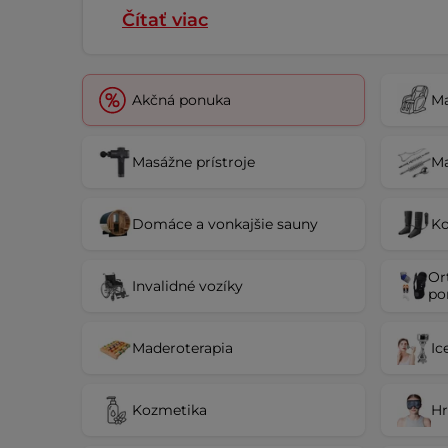
Čítať viac
Akčná ponuka
Ma
Masážne prístroje
M
Domáce a vonkajšie sauny
Ko
Or
Invalidné vozíky
po
Maderoterapia
Ic
Kozmetika
Hr