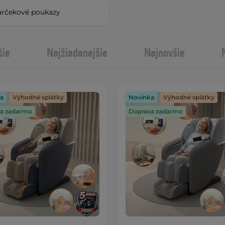
rčekové poukazy
šie
Najžiadanejšie
Najnovšie
a
Výhodné splátky
Novinka
Výhodné splátky
a zadarmo
Doprava zadarmo