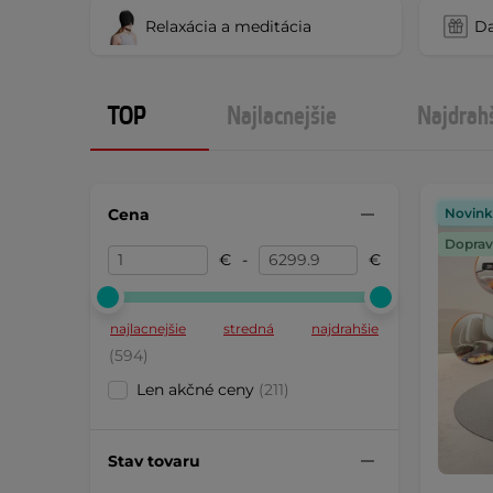
Relaxácia a meditácia
Da
TOP
Najlacnejšie
Najdrah
Cena
Novink
Doprav
€
-
€
najlacnejšie
stredná
najdrahšie
(594)
Len akčné ceny
(211)
Stav tovaru