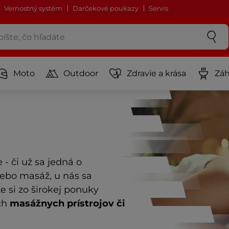
Vernostný systém
Darčekové poukazy
Servis
Moto
Outdoor
Zdravie a krása
Záh
 - či už sa jedná o
alebo masáž, u nás sa
 si zo širokej ponuky
ch
masážnych prístrojov či