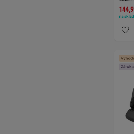
144,9
na sklad
Výhodn
Záruka