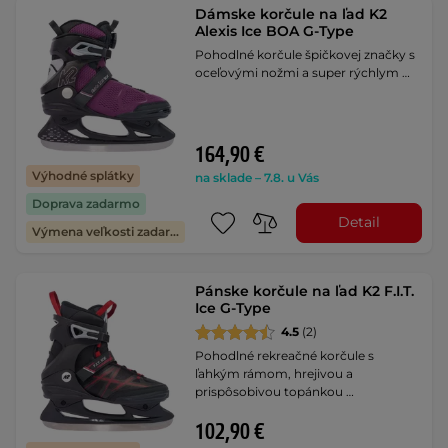
Dámske korčule na ľad K2
Alexis Ice BOA G-Type
Pohodlné korčule špičkovej značky s
oceľovými nožmi a super rýchlym …
164,90 €
Výhodné splátky
na sklade – 7.8. u Vás
Doprava zadarmo
Detail
Výmena veľkosti zadarmo
Pánske korčule na ľad K2 F.I.T.
Ice G-Type
4.5
(2)
Pohodlné rekreačné korčule s
ľahkým rámom, hrejivou a
prispôsobivou topánkou …
102,90 €