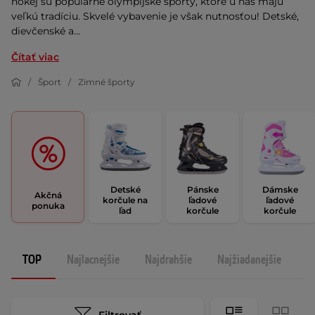
hokej sú populárne olympijské športy, ktoré u nás majú
veľkú tradíciu. Skvelé vybavenie je však nutnosťou! Detské,
dievčenské a...
Čítať viac
Šport
Zimné športy
Detské
Pánske
Dámske
Akčná
korčule na
ľadové
ľadové
ponuka
ľad
korčule
korčule
TOP
Najlacnejšie
Najdrahšie
Najžiadanejšie
N
Filtrovať