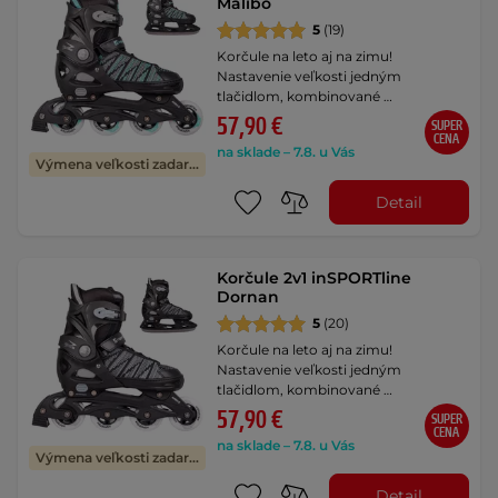
Malibo
5
(19)
Korčule na leto aj na zimu!
Nastavenie veľkosti jedným
tlačidlom, kombinované …
57,90 €
SUPER
CENA
na sklade – 7.8. u Vás
Výmena veľkosti zadarmo
Detail
Korčule 2v1 inSPORTline
Dornan
5
(20)
Korčule na leto aj na zimu!
Nastavenie veľkosti jedným
tlačidlom, kombinované …
57,90 €
SUPER
CENA
na sklade – 7.8. u Vás
Výmena veľkosti zadarmo
Detail