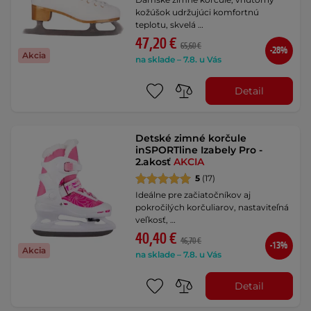
kožúšok udržujúci komfortnú
teplotu, skvelá …
47,20 €
65,60 €
-28%
Akcia
na sklade – 7.8. u Vás
Detail
Detské zimné korčule
inSPORTline Izabely Pro -
2.akosť
AKCIA
5
(17)
Ideálne pre začiatočníkov aj
pokročilých korčuliarov, nastaviteľná
veľkosť, …
40,40 €
46,70 €
-13%
Akcia
na sklade – 7.8. u Vás
Detail