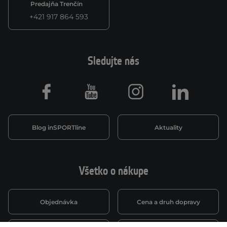
Predajňa Trenčín
+421 917 864 593
Sledujte nás
Facebook
Youtube
Instagram
LinkedIn
Blog inSPORTline
Aktuality
Všetko o nákupe
Objednávka
Cena a druh dopravy