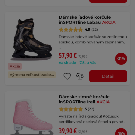
Dámske ľadové korčule
inSPORTline Lebau
AKCIA
4.9
(22)
Dámske ľadové korčule so zosilnenou
špičkou, kombinovaným zapínaním,
…
57,90 €
72,90 €
-21%
na sklade – 7.8. u Vás
Akcia
Výmena veľkosti zadarmo
Detail
Dámske zimné korčule
inSPORTline Ireli
AKCIA
5
(22)
Vyrazte na ľad s gráciou! Kožúšok,
certifikovaná oceľová čepeľ a pevné …
39,90 €
56,90 €
-30%