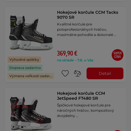
Hokejové korčule CCM Tacks
9070 SR
Kvalitné korčule pre
poloprofesionálnych hráčov,
maximálne pohodlie a dokonalé …
369,90 €
SUPER
CENA
Výhodné splátky
na sklade – 7.8. u Vás
Doprava zadarmo
Detail
Výmena veľkosti zadarmo
Hokejové korčule CCM
JetSpeed FT480 SR
Špičkové hokejové korčule pre
náročných hráčov, kompozitový
dvojdielny …