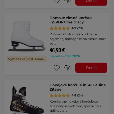
Detail
Dámske zimné korčule
inSPORTline Glacy
4.9
(20)
Vnútorná kožušina na udržanie
príjemnej teploty, fixácia členka, nože
so …
46,90 €
na ceste – 10.8.2026
Výmena veľkosti zadarmo
Detail
Hokejové korčule inSPORTline
Zitauer
4.8
(24)
Komfortné hokejové korčule so
zosilneným skeletom, spevnenou
špičkou a …