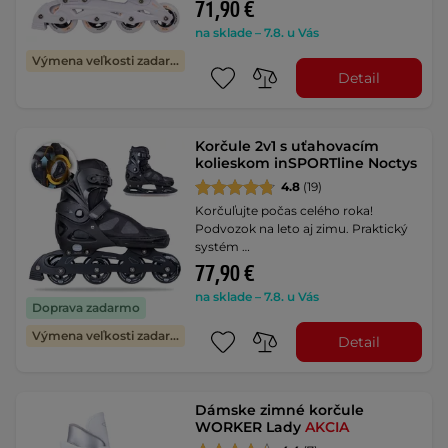
71,90 €
na sklade – 7.8. u Vás
Výmena veľkosti zadarmo
Detail
Korčule 2v1 s uťahovacím
kolieskom inSPORTline Noctys
4.8
(19)
Korčuľujte počas celého roka!
Podvozok na leto aj zimu. Praktický
systém …
77,90 €
na sklade – 7.8. u Vás
Doprava zadarmo
Výmena veľkosti zadarmo
Detail
Dámske zimné korčule
WORKER Lady
AKCIA