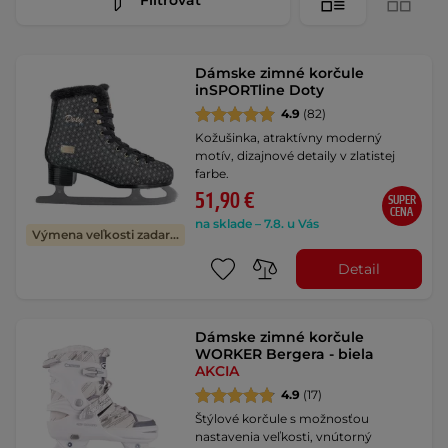
Dámske zimné korčule
inSPORTline Doty
4.9
(82)
Kožušinka, atraktívny moderný
motív, dizajnové detaily v zlatistej
farbe.
51,90 €
SUPER
CENA
na sklade – 7.8. u Vás
Výmena veľkosti zadarmo
Detail
Dámske zimné korčule
WORKER Bergera - biela
AKCIA
4.9
(17)
Štýlové korčule s možnosťou
nastavenia veľkosti, vnútorný