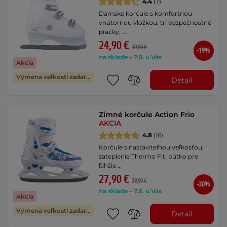
4.4
(7)
Dámske korčule s komfortnou
vnútornou vložkou, tri bezpečnostné
pracky, …
24,90 €
30,90 €
-19%
na sklade – 7.8. u Vás
Akcia
Výmena veľkosti zadarmo
Detail
Zimné korčule Action Frio
AKCIA
4.8
(16)
Korčule s nastaviteľnou veľkosťou,
zateplenie Thermo Fit, pútko pre
ľahšie …
27,90 €
39,90 €
-30%
na sklade – 7.8. u Vás
Akcia
Výmena veľkosti zadarmo
Detail