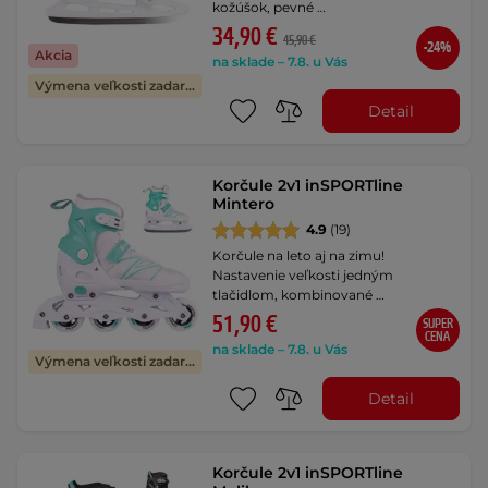
kožúšok, pevné …
34,90 €
45,90 €
-24%
Akcia
na sklade – 7.8. u Vás
Výmena veľkosti zadarmo
Detail
Korčule 2v1 inSPORTline
Mintero
4.9
(19)
Korčule na leto aj na zimu!
Nastavenie veľkosti jedným
tlačidlom, kombinované …
51,90 €
SUPER
CENA
na sklade – 7.8. u Vás
Výmena veľkosti zadarmo
Detail
Korčule 2v1 inSPORTline