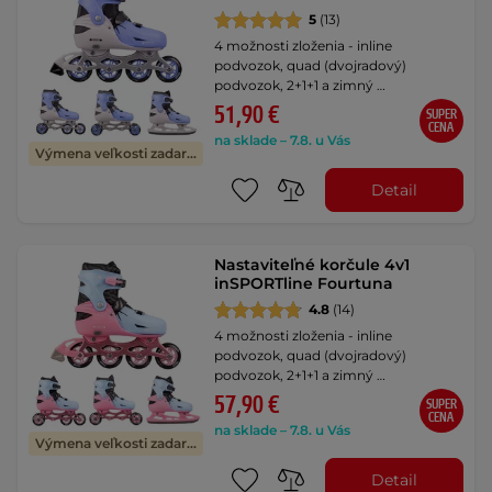
5
(13)
4 možnosti zloženia - inline
podvozok, quad (dvojradový)
podvozok, 2+1+1 a zimný …
51,90 €
SUPER
CENA
na sklade – 7.8. u Vás
Výmena veľkosti zadarmo
Detail
Nastaviteľné korčule 4v1
inSPORTline Fourtuna
4.8
(14)
4 možnosti zloženia - inline
podvozok, quad (dvojradový)
podvozok, 2+1+1 a zimný …
57,90 €
SUPER
CENA
na sklade – 7.8. u Vás
Výmena veľkosti zadarmo
Detail