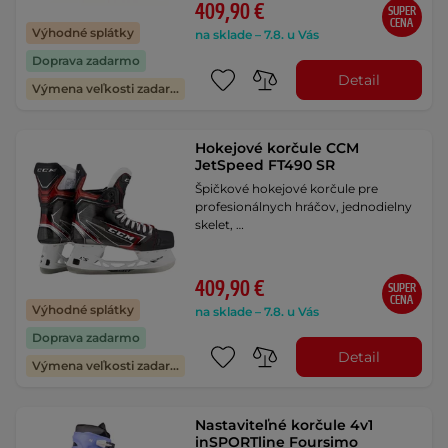
409,90 €
SUPER
CENA
Výhodné splátky
na sklade – 7.8. u Vás
Doprava zadarmo
Detail
Výmena veľkosti zadarmo
Hokejové korčule CCM
JetSpeed FT490 SR
Špičkové hokejové korčule pre
profesionálnych hráčov, jednodielny
skelet, …
409,90 €
SUPER
CENA
Výhodné splátky
na sklade – 7.8. u Vás
Doprava zadarmo
Detail
Výmena veľkosti zadarmo
Nastaviteľné korčule 4v1
inSPORTline Foursimo