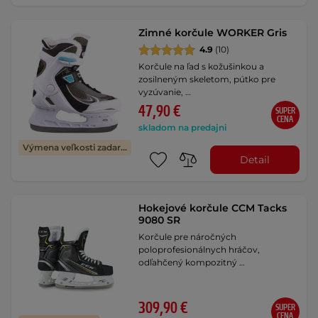
Zimné korčule WORKER Gris
4.9
(10)
Korčule na ľad s kožušinkou a
zosilneným skeletom, pútko pre
vyzúvanie, …
47,90 €
SUPER
CENA
skladom na predajni
Výmena veľkosti zadarmo
Detail
Hokejové korčule CCM Tacks
9080 SR
Korčule pre náročných
poloprofesionálnych hráčov,
odľahčený kompozitný …
309,90 €
SUPER
CENA