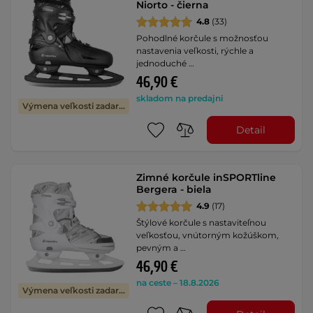
Niorto - čierna
4.8
(33)
Pohodlné korčule s možnosťou
nastavenia veľkosti, rýchle a
jednoduché …
46,90 €
skladom na predajni
Výmena veľkosti zadarmo
Detail
Zimné korčule inSPORTline
Bergera - biela
4.9
(17)
Štýlové korčule s nastaviteľnou
veľkosťou, vnútorným kožúškom,
pevným a …
46,90 €
na ceste – 18.8.2026
Výmena veľkosti zadarmo