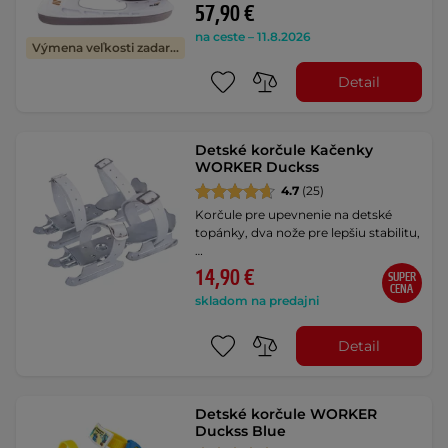
57,90 €
na ceste – 11.8.2026
Výmena veľkosti zadarmo
Detail
Detské korčule Kačenky
WORKER Duckss
4.7
(25)
Korčule pre upevnenie na detské
topánky, dva nože pre lepšiu stabilitu,
…
14,90 €
SUPER
CENA
skladom na predajni
Detail
Detské korčule WORKER
Duckss Blue