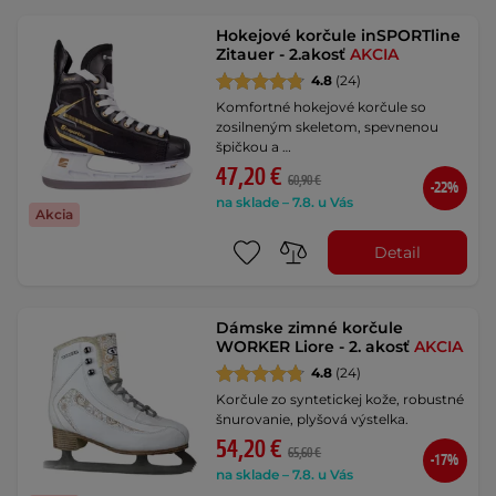
Hokejové korčule inSPORTline
Zitauer - 2.akosť
AKCIA
4.8
(24)
Komfortné hokejové korčule so
zosilneným skeletom, spevnenou
špičkou a …
47,20 €
60,90 €
-22%
na sklade – 7.8. u Vás
Akcia
Detail
Dámske zimné korčule
WORKER Liore - 2. akosť
AKCIA
4.8
(24)
Korčule zo syntetickej kože, robustné
šnurovanie, plyšová výstelka.
54,20 €
65,60 €
-17%
na sklade – 7.8. u Vás