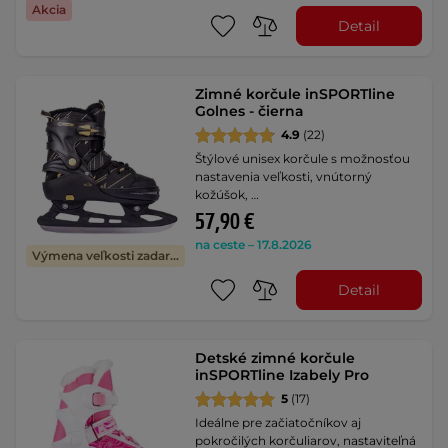
Akcia
Detail
Zimné korčule inSPORTline
Golnes - čierna
4.9
(22)
Štýlové unisex korčule s možnosťou
nastavenia veľkosti, vnútorný
kožúšok, …
57,90 €
na ceste – 17.8.2026
Výmena veľkosti zadarmo
Detail
Detské zimné korčule
inSPORTline Izabely Pro
5
(17)
Ideálne pre začiatočníkov aj
pokročilých korčuliarov, nastaviteľná