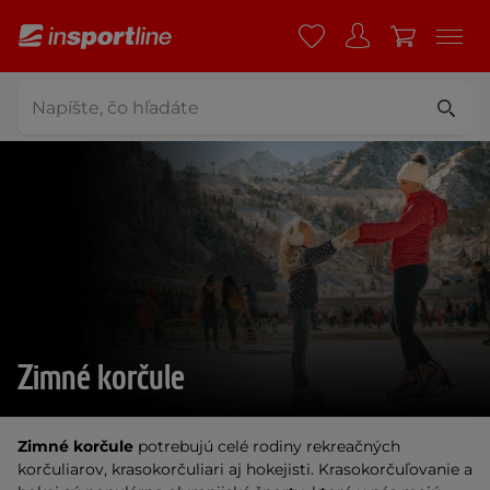
Zimné korčule
Zimné korčule
potrebujú celé rodiny rekreačných
korčuliarov, krasokorčuliari aj hokejisti. Krasokorčuľovanie a