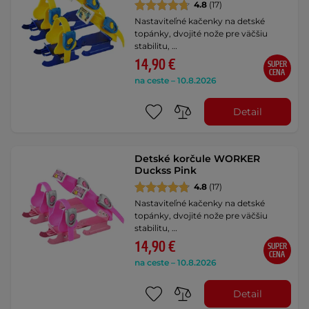
4.8
(17)
Nastaviteľné kačenky na detské
topánky, dvojité nože pre väčšiu
stabilitu, …
14,90 €
SUPER
CENA
na ceste – 10.8.2026
Detail
Detské korčule WORKER
Duckss Pink
4.8
(17)
Nastaviteľné kačenky na detské
topánky, dvojité nože pre väčšiu
stabilitu, …
14,90 €
SUPER
CENA
na ceste – 10.8.2026
Detail