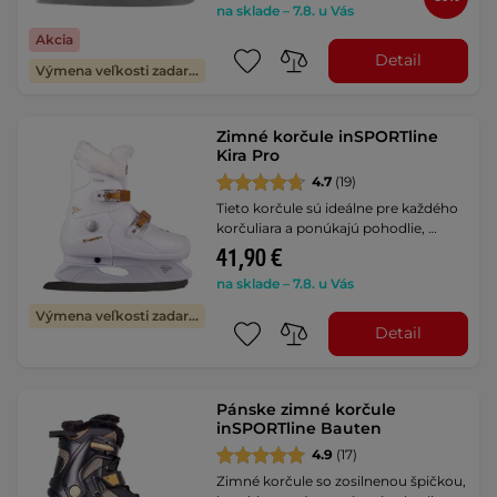
na sklade – 7.8. u Vás
Akcia
Detail
Výmena veľkosti zadarmo
Zimné korčule inSPORTline
Kira Pro
4.7
(19)
Tieto korčule sú ideálne pre každého
korčuliara a ponúkajú pohodlie, …
41,90 €
na sklade – 7.8. u Vás
Výmena veľkosti zadarmo
Detail
Pánske zimné korčule
inSPORTline Bauten
4.9
(17)
Zimné korčule so zosilnenou špičkou,