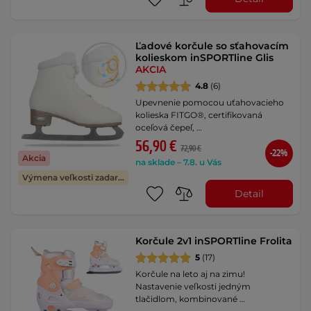
Ľadové korčule so sťahovacím
kolieskom inSPORTline Glis
AKCIA
4.8
(6)
Upevnenie pomocou uťahovacieho
kolieska FITGO®, certifikovaná
oceľová čepeľ, …
56,90 €
72,90 €
-22%
Akcia
na sklade – 7.8. u Vás
Výmena veľkosti zadarmo
Detail
Korčule 2v1 inSPORTline Frolita
5
(17)
Korčule na leto aj na zimu!
Nastavenie veľkosti jedným
tlačidlom, kombinované …