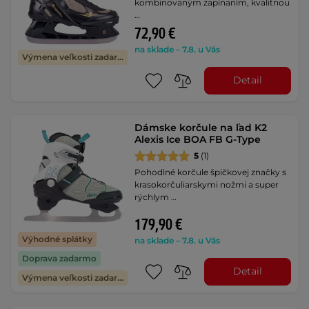
kombinovaným zapínaním, kvalitnou
…
72,90 €
na sklade – 7.8. u Vás
Výmena veľkosti zadarmo
Detail
Dámske korčule na ľad K2
Alexis Ice BOA FB G-Type
5
(1)
Pohodlné korčule špičkovej značky s
krasokorčuliarskymi nožmi a super
rýchlym …
179,90 €
Výhodné splátky
na sklade – 7.8. u Vás
Doprava zadarmo
Detail
Výmena veľkosti zadarmo