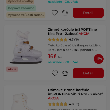
Výhodné splátky
na sklade – 7.8. u Vás
Doprava zadarmo
Detail
Výmena veľkosti zadarmo
Zimné korčule inSPORTline
Kira Pro - 2.akosť
AKCIA
4.7
(19)
Tieto korčule sú ideálne pre každého
korčuliara a ponúkajú pohodlie, …
36 €
42 €
-14%
na sklade – 7.8. u Vás
Akcia
Detail
Dámske zimné korčule
inSPORTline Sibiri Pro - 2.akosť
AKCIA
4.8
(12)
Dámske zimné korčule, vnútorný