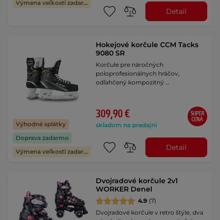
Výmena veľkosti zadarmo
Detail
Hokejové korčule CCM Tacks
9080 SR
Korčule pre náročných
poloprofesionálnych hráčov,
odľahčený kompozitný …
309,90 €
SUPER
CENA
Výhodné splátky
skladom na predajni
Doprava zadarmo
Detail
Výmena veľkosti zadarmo
Dvojradové korčule 2v1
WORKER Denel
4.9
(7)
Dvojradové korčule v retro štýle, dva