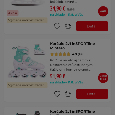
kožúšok, pevné …
34,90 €
45,90 €
-24%
Akcia
na sklade – 11.8. u Vás
Výmena veľkosti zadarmo
Detail
Korčule 2v1 inSPORTline
Mintero
4.9
(19)
Korčule na leto aj na zimu!
Nastavenie veľkosti jedným
tlačidlom, kombinované …
51,90 €
SUPER
CENA
na sklade – 11.8. u Vás
Výmena veľkosti zadarmo
Detail
Korčule 2v1 inSPORTline