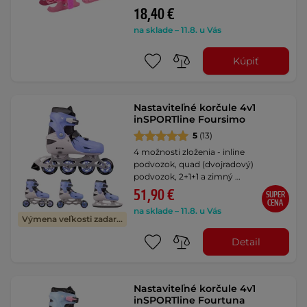
18,40 €
na sklade – 11.8. u Vás
Kúpiť
Nastaviteľné korčule 4v1
inSPORTline Foursimo
5
(13)
4 možnosti zloženia - inline
podvozok, quad (dvojradový)
podvozok, 2+1+1 a zimný …
51,90 €
SUPER
CENA
na sklade – 11.8. u Vás
Výmena veľkosti zadarmo
Detail
Nastaviteľné korčule 4v1
inSPORTline Fourtuna