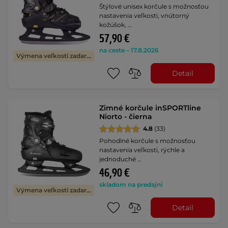
Štýlové unisex korčule s možnosťou
nastavenia veľkosti, vnútorný
kožúšok, …
57,90 €
na ceste – 17.8.2026
Výmena veľkosti zadarmo
Detail
Zimné korčule inSPORTline
Niorto - čierna
4.8
(33)
Pohodlné korčule s možnosťou
nastavenia veľkosti, rýchle a
jednoduché …
46,90 €
skladom na predajni
Výmena veľkosti zadarmo
Detail