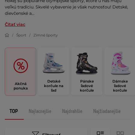
hokej sú populárne olympijské športy, ktoré u nás majú
veľkú tradíciu. Skvelé vybavenie je však nutnosťou! Detské,
dievčenské a...
Čítať viac
Šport
Zimné športy
Detské
Pánske
Dámske
Akčná
korčule na
ľadové
ľadové
ponuka
ľad
korčule
korčule
TOP
Najlacnejšie
Najdrahšie
Najžiadanejšie
N
Filtrovať