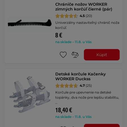
Chrániče nožov WORKER
zimných korčúľ čierné (pár)
4.5
(20)
Univerzálny nastaviteľný chránič noža
korčúľ.
8 €
na sklade – 11.8. u Vás
Kúpiť
Detské korčule Kačenky
WORKER Duckss
4.7
(25)
Korčule pre upevnenie na detské
topánky, dva nože pre lepšiu stabilitu,
…
18,40 €
na sklade – 11.8. u Vás