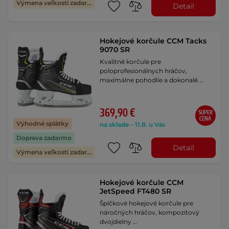
Výmena veľkosti zadarmo
Detail
Hokejové korčule CCM Tacks
9070 SR
Kvalitné korčule pre
poloprofesionálnych hráčov,
maximálne pohodlie a dokonalé …
369,90 €
SUPER
CENA
Výhodné splátky
na sklade – 11.8. u Vás
Doprava zadarmo
Detail
Výmena veľkosti zadarmo
Hokejové korčule CCM
JetSpeed FT480 SR
Špičkové hokejové korčule pre
náročných hráčov, kompozitový
dvojdielny …