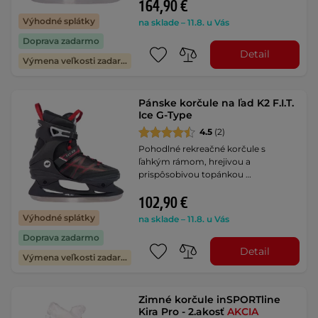
164,90 €
Výhodné splátky
na sklade – 11.8. u Vás
Doprava zadarmo
Detail
Výmena veľkosti zadarmo
Pánske korčule na ľad K2 F.I.T.
Ice G-Type
4.5
(2)
Pohodlné rekreačné korčule s
ľahkým rámom, hrejivou a
prispôsobivou topánkou …
102,90 €
Výhodné splátky
na sklade – 11.8. u Vás
Doprava zadarmo
Detail
Výmena veľkosti zadarmo
Zimné korčule inSPORTline
Kira Pro - 2.akosť
AKCIA