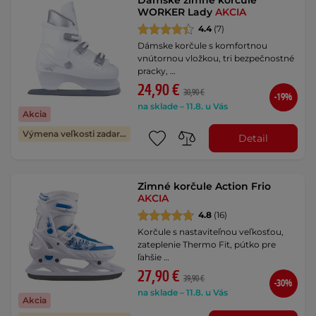
Dámske zimné korčule
WORKER Lady
AKCIA
4.4
(7)
Dámske korčule s komfortnou
vnútornou vložkou, tri bezpečnostné
pracky, …
24,90 €
30,90 €
-19%
na sklade – 11.8. u Vás
Akcia
Výmena veľkosti zadarmo
Detail
Zimné korčule Action Frio
AKCIA
4.8
(16)
Korčule s nastaviteľnou veľkosťou,
zateplenie Thermo Fit, pútko pre
ľahšie …
27,90 €
39,90 €
-30%
na sklade – 11.8. u Vás
Akcia