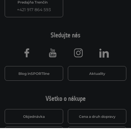
Predajňa Trenčín
+421 917 864 593
Sledujte nás
Facebook
Youtube
Instagram
LinkedIn
Blog inSPORTline
Aktuality
Všetko o nákupe
Objednávka
Cena a druh dopravy