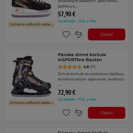
zosilneným skeletom, spevnenou
špičkou a …
57,90 €
na sklade – 11.8. u Vás
Výmena veľkosti zadarmo
Detail
Pánske zimné korčule
inSPORTline Bauten
4.9
(17)
Zimné korčule so zosilnenou špičkou,
kombinovaným zapínaním, kvalitnou
…
72,90 €
na sklade – 11.8. u Vás
Výmena veľkosti zadarmo
Detail