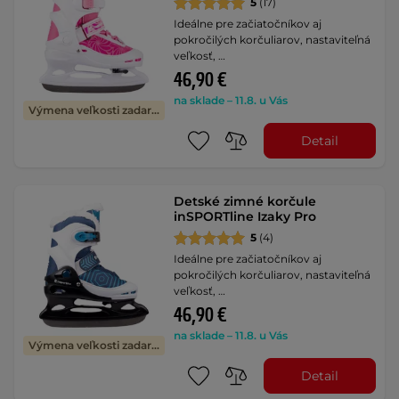
5
(17)
Ideálne pre začiatočníkov aj
pokročilých korčuliarov, nastaviteľná
veľkosť, …
46,90 €
na sklade – 11.8. u Vás
Výmena veľkosti zadarmo
Detail
Detské zimné korčule
inSPORTline Izaky Pro
5
(4)
Ideálne pre začiatočníkov aj
pokročilých korčuliarov, nastaviteľná
veľkosť, …
46,90 €
na sklade – 11.8. u Vás
Výmena veľkosti zadarmo
Detail