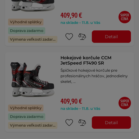
409,90 €
SUPER
CENA
Výhodné splátky
na sklade – 11.8. u Vás
Doprava zadarmo
Detail
Výmena veľkosti zadarmo
Hokejové korčule CCM
JetSpeed FT490 SR
Špičkové hokejové korčule pre
profesionálnych hráčov, jednodielny
skelet, …
409,90 €
SUPER
CENA
Výhodné splátky
na sklade – 11.8. u Vás
Doprava zadarmo
Detail
Výmena veľkosti zadarmo