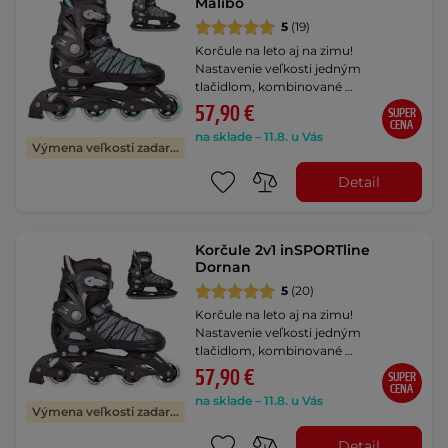
Malibo
5
(19)
Korčule na leto aj na zimu!
Nastavenie veľkosti jedným
tlačidlom, kombinované …
57,90 €
SUPER
CENA
na sklade – 11.8. u Vás
Výmena veľkosti zadarmo
Detail
Korčule 2v1 inSPORTline
Dornan
5
(20)
Korčule na leto aj na zimu!
Nastavenie veľkosti jedným
tlačidlom, kombinované …
57,90 €
SUPER
CENA
na sklade – 11.8. u Vás
Výmena veľkosti zadarmo
Detail