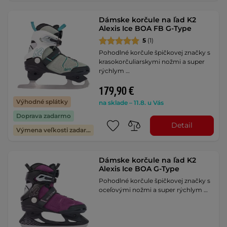
Dámske korčule na ľad K2
Alexis Ice BOA FB G-Type
5
(1)
Pohodlné korčule špičkovej značky s
krasokorčuliarskymi nožmi a super
rýchlym …
179,90 €
Výhodné splátky
na sklade – 11.8. u Vás
Doprava zadarmo
Detail
Výmena veľkosti zadarmo
Dámske korčule na ľad K2
Alexis Ice BOA G-Type
Pohodlné korčule špičkovej značky s
oceľovými nožmi a super rýchlym …