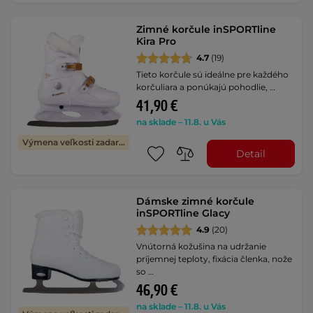
Zimné korčule inSPORTline
Kira Pro
4.7
(19)
Tieto korčule sú ideálne pre každého
korčuliara a ponúkajú pohodlie, …
41,90 €
na sklade – 11.8. u Vás
Výmena veľkosti zadarmo
Detail
Dámske zimné korčule
inSPORTline Glacy
4.9
(20)
Vnútorná kožušina na udržanie
príjemnej teploty, fixácia členka, nože
so …
46,90 €
na sklade – 11.8. u Vás