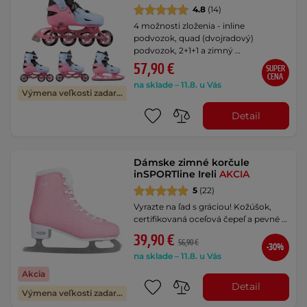
4.8
(14)
4 možnosti zloženia - inline
podvozok, quad (dvojradový)
podvozok, 2+1+1 a zimný …
57,90 €
SUPER
CENA
na sklade – 11.8. u Vás
Výmena veľkosti zadarmo
Detail
Dámske zimné korčule
inSPORTline Ireli
AKCIA
5
(22)
Vyrazte na ľad s gráciou! Kožúšok,
certifikovaná oceľová čepeľ a pevné …
39,90 €
56,90 €
-30%
na sklade – 11.8. u Vás
Akcia
Detail
Výmena veľkosti zadarmo