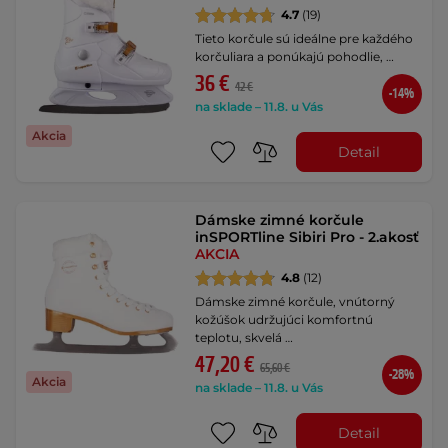
4.7
(19)
Tieto korčule sú ideálne pre každého
korčuliara a ponúkajú pohodlie, …
36 €
42 €
-14%
na sklade – 11.8. u Vás
Akcia
Detail
Dámske zimné korčule
inSPORTline Sibiri Pro - 2.akosť
AKCIA
4.8
(12)
Dámske zimné korčule, vnútorný
kožúšok udržujúci komfortnú
teplotu, skvelá …
47,20 €
65,60 €
-28%
Akcia
na sklade – 11.8. u Vás
Detail