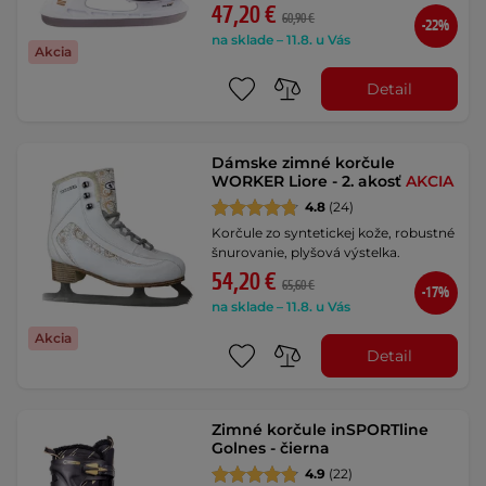
47,20 €
60,90 €
-22%
na sklade – 11.8. u Vás
Akcia
Detail
Dámske zimné korčule
WORKER Liore - 2. akosť
AKCIA
4.8
(24)
Korčule zo syntetickej kože, robustné
šnurovanie, plyšová výstelka.
54,20 €
65,60 €
-17%
na sklade – 11.8. u Vás
Akcia
Detail
Zimné korčule inSPORTline
Golnes - čierna
4.9
(22)