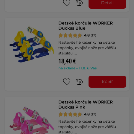
Detail
Detské korčule WORKER
Duckss Blue
4.8
(17)
Nastaviteľné kačenky na detské
topánky, dvojité nože pre väčšiu
stabilitu, …
18,40 €
na sklade – 11.8. u Vás
Kúpiť
Detské korčule WORKER
Duckss Pink
4.8
(17)
Nastaviteľné kačenky na detské
topánky, dvojité nože pre väčšiu
stabilitu, …