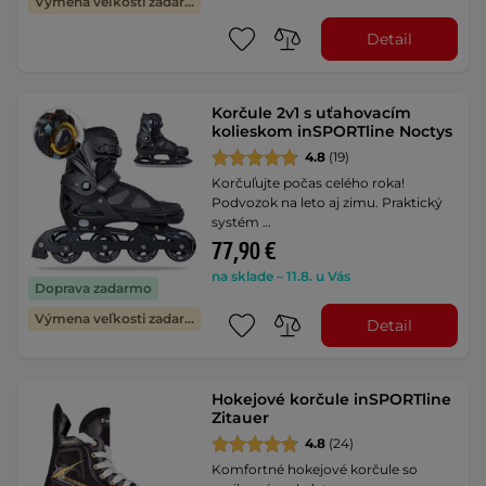
Výmena veľkosti zadarmo
Detail
Korčule 2v1 s uťahovacím
kolieskom inSPORTline Noctys
4.8
(19)
Korčuľujte počas celého roka!
Podvozok na leto aj zimu. Praktický
systém …
77,90 €
na sklade – 11.8. u Vás
Doprava zadarmo
Výmena veľkosti zadarmo
Detail
Hokejové korčule inSPORTline
Zitauer
4.8
(24)
Komfortné hokejové korčule so