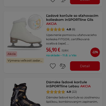
Ľadové korčule so sťahovacím
kolieskom inSPORTline Glis
AKCIA
4.8
(6)
Upevnenie pomocou uťahovacieho
kolieska FITGO®, certifikovaná
oceľová čepeľ, …
56,90 €
72,90 €
-22%
Akcia
na sklade – 11.8. u Vás
Výmena veľkosti zadarmo
Detail
Dámske ľadové korčule
inSPORTline Lebau
AKCIA
4.9
(22)
Dámske ľadové korčule so zosilnenou
špičkou, kombinovaným zapínaním,
…