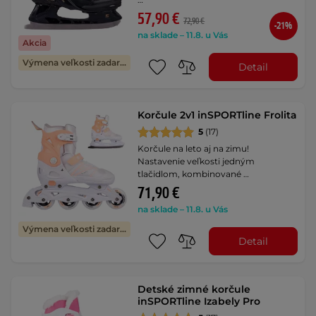
57,90 €
72,90 €
-21%
na sklade – 11.8. u Vás
Akcia
Výmena veľkosti zadarmo
Detail
Korčule 2v1 inSPORTline Frolita
5
(17)
Korčule na leto aj na zimu!
Nastavenie veľkosti jedným
tlačidlom, kombinované …
71,90 €
na sklade – 11.8. u Vás
Výmena veľkosti zadarmo
Detail
Detské zimné korčule
inSPORTline Izabely Pro