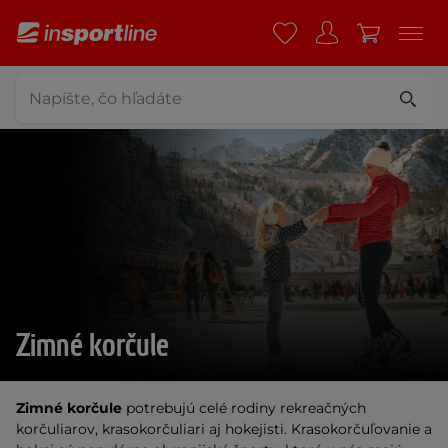
Zimné korčule
Zimné korčule
potrebujú celé rodiny rekreačných
korčuliarov, krasokorčuliari aj hokejisti. Krasokorčuľovanie a