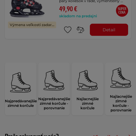
páry koliesok v rade, vymeniteľný …
49,90 €
SUPER
CENA
skladom na predajni
Výmena veľkosti zadarmo
Detail
Najlacnejšie
Najpredávanejšie
Najlacnejšie
Najpredávanejšie
zimné
zimné korčule -
zimné
zimné korčule
korčule -
porovnanie
korčule
porovnanie