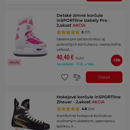
Detské zimné korčule
inSPORTline Izabely Pro -
2.akosť
AKCIA
5
(17)
Ideálne pre začiatočníkov aj
pokročilých korčuliarov, nastaviteľná
veľkosť, …
40,40 €
46,70 €
-13%
Akcia
na sklade – 11.8. u Vás
Detail
Hokejové korčule inSPORTline
Zitauer - 2.akosť
AKCIA
4.8
(24)
Komfortné hokejové korčule so
zosilneným skeletom, spevnenou
špičkou a …