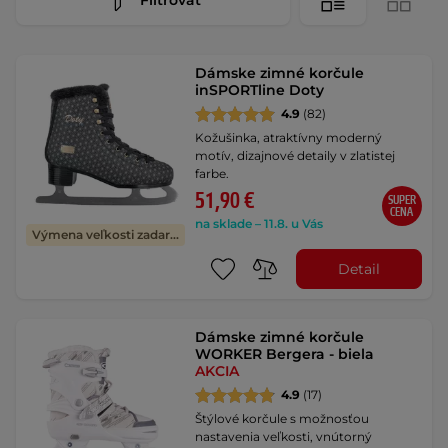
Dámske zimné korčule
inSPORTline Doty
4.9
(82)
Kožušinka, atraktívny moderný
motív, dizajnové detaily v zlatistej
farbe.
51,90 €
SUPER
CENA
na sklade – 11.8. u Vás
Výmena veľkosti zadarmo
Detail
Dámske zimné korčule
WORKER Bergera - biela
AKCIA
4.9
(17)
Štýlové korčule s možnosťou
nastavenia veľkosti, vnútorný