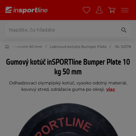
S priemerom 50 mm
Liatinové kotúče Bumper Plate
IN: 10378
Gumový kotúč inSPORTline Bumper Plate 10
kg 50 mm
Odhadzovací olympijský kotúč, vysoko odolný materiál,
kovový stred, odrážacia guma po okraji.
viac