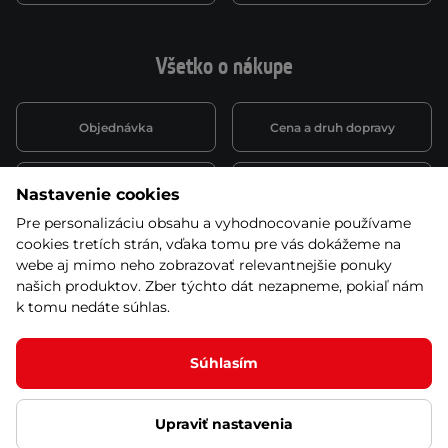
Všetko o nákupe
Objednávka
Cena a druh dopravy
Spôsob platby
Vernostný systém
Nastavenie cookies
Pre personalizáciu obsahu a vyhodnocovanie používame
cookies tretích strán, vďaka tomu pre vás dokážeme na
Montáž a servis
Reklamácie a záruka
webe aj mimo neho zobrazovať relevantnejšie ponuky
našich produktov. Zber týchto dát nezapneme, pokiaľ nám
k tomu nedáte súhlas.
Kariéra
Obchodné podmienky
Súhlasím
Upraviť nastavenia
© 2026 Stores inSPORTline SK, s.r.o. Všetky práva vyhradené