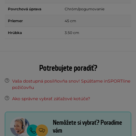
Povrchová úprava
Chróm/pogumovanie
Priemer
45 cm
Hrúbka
3.50 cm
Potrebujete poradiť?
Vaša dostupná posilňovňa snov! Spúšťame inSPORTline
požičovňu
Ako správne vybrať záťažové kotúče?
Nemôžete si vybrať? Poradíme
vám