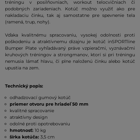
tréningu v posilňovniach, workout telocvičniach či
podobných zariadeniach. Kotúč možno využiť ako pre
nakladaciu činku, tak aj samostatne pre spevnenie tela
(ramená, trup, nohy).
Vďaka kvalitnému spracovaniu, vysokej odolnosti proti
poškodeniu a atraktívnemu dizajnu je kotúč inSPORTline
Bumper Plate vyhľadávaný práve vzpieračmi, vyznávačmi
kruhových tréningov a strongmanov, ktorí si pri tréningu
nemusia lámať hlavu, či plne naloženú činku alebo kotúč
upustia na zem.
Technický popis:
odhadzovací gumový kotúč
priemer otvoru pre hriadeľ 50 mm
kvalitné spracovanie
atraktívny design
odolné proti opotrebovaniu
hmotnosť:
10 kg
šírka kotúča:
3,5 cm