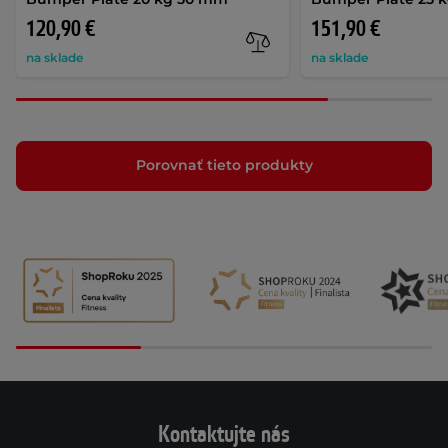
120,90 €
151,90 €
na sklade
na sklade
Porovnať tieto produkty
Kontaktujte nás