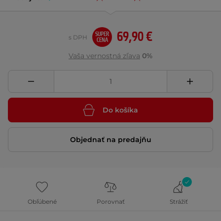
69,90 €
SUPER
s DPH
CENA
Vaša vernostná zľava
0%
Do košíka
Objednať na predajňu
Obľúbené
Porovnať
Strážiť