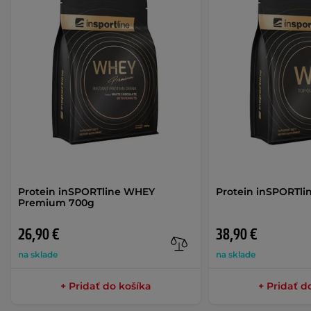
Protein inSPORTline WHEY
Protein inSPORTli
Premium 700g
26,90 €
38,90 €
na sklade
na sklade
+ Pridať do košíka
+ Pridať d