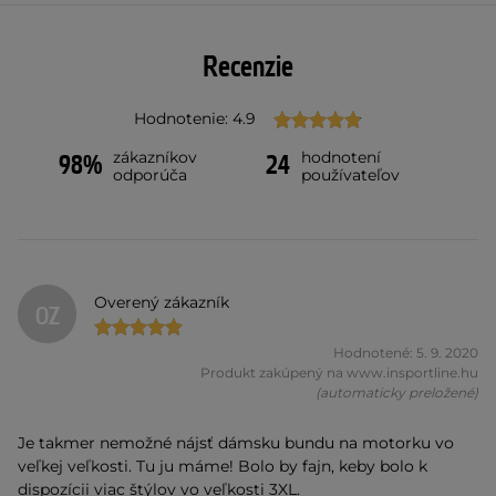
Recenzie
Hodnotenie: 4.9
zákazníkov
hodnotení
98%
24
odporúča
používateľov
Overený zákazník
OZ
Hodnotené: 5. 9. 2020
Produkt zakúpený na www.insportline.hu
(automaticky preložené)
Je takmer nemožné nájsť dámsku bundu na motorku vo
veľkej veľkosti. Tu ju máme! Bolo by fajn, keby bolo k
dispozícii viac štýlov vo veľkosti 3XL.