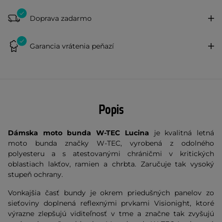
Doprava zadarmo
Garancia vrátenia peňazí
Popis
Dámska moto bunda W-TEC Lucina
je kvalitná letná
moto bunda značky W-TEC, vyrobená z odolného
polyesteru a s atestovanými chráničmi v kritických
oblastiach lakťov, ramien a chrbta. Zaručuje tak vysoký
stupeň ochrany.
Vonkajšia časť bundy je okrem priedušných panelov zo
sieťoviny doplnená reflexnými prvkami Visionight, ktoré
výrazne zlepšujú viditeľnosť v tme a značne tak zvyšujú