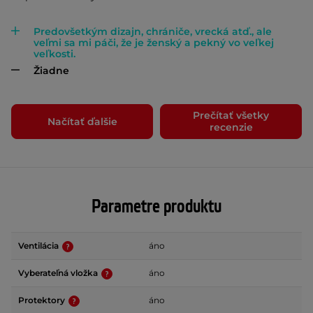
Predovšetkým dizajn, chrániče, vrecká atď., ale
veľmi sa mi páči, že je ženský a pekný vo veľkej
veľkosti.
Žiadne
Prečítať všetky
Načítať ďalšie
recenzie
Parametre produktu
Ventilácia
áno
Vyberateľná vložka
áno
Protektory
áno