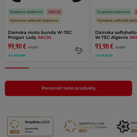
Doprava zadarmo
AKCIA
Doprava zadarmo
Výmena veľkosti zadarmo
Výmena veľkosti za
Dámska moto bunda W-TEC
Dámska softshell
Progair Lady
AKCIA
W-TEC Algenia
AK
99,90 €
93,90 €
147,60 €
151,60 €
na sklade
na sklade
Porovnať tieto produkty