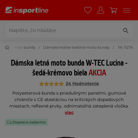
extilné moto bundy
Dámske krátke textilné moto bundy
IN: 11274
Dámska letná moto bunda W-TEC Lucina -
šedá-krémovo biela
AKCIA
24 Hodnotenie
Polyesterová bunda s priedušnými panelmi, gumové
chrániče s CE atestáciou na kritických dopadových
miestach, reflexné prvky, odnímateľná zateplená vložka.
viac
Doprava zadarmo