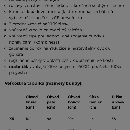
rukávy s nastaviteľnou šírkou zakončené suchým zipsom
kritické dopadové miesta (lakte, ramená, chrbát) sú
vybavené chráničmi s CE atestáciou
2 predné vrecká na YKK zipsy
vnútorné vrecko na mobilný telefón
vnútorný zips pre jednoduché spojenie bundy s
nohavicami (kombinéza)
zapínanie bundy na YKK zips a nastaviteľný cvok u
goliera
regulačné pásky v oblasti pásu k upraveniu veľkosti
materiál:
vonkajší 100% polyester 600D, podšívka 100%
polyester
Veľkostná tabuľka (rozmery bundy):
Obvod
Obvod
Obvod
Šírka
Dĺžka
hrude
pása
bokov
ramien
rukáva
(cm)
(cm)
(cm)
(cm)
(cm)
XS
104
98
104
44
58
S
107
101
108
45
59