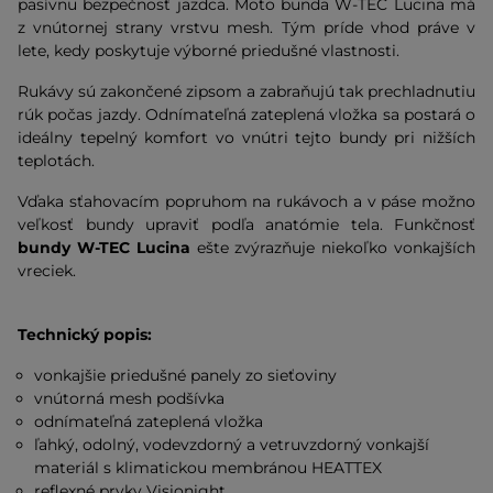
pasívnu bezpečnosť jazdca. Moto bunda W-TEC Lucina má
z vnútornej strany vrstvu mesh. Tým príde vhod práve v
lete, kedy poskytuje výborné priedušné vlastnosti.
Rukávy sú zakončené zipsom a zabraňujú tak prechladnutiu
rúk počas jazdy. Odnímateľná zateplená vložka sa postará o
ideálny tepelný komfort vo vnútri tejto bundy pri nižších
teplotách.
Vďaka sťahovacím popruhom na rukávoch a v páse možno
veľkosť bundy upraviť podľa anatómie tela. Funkčnosť
bundy W-TEC Lucina
ešte zvýrazňuje niekoľko vonkajších
vreciek.
Technický popis:
vonkajšie priedušné panely zo sieťoviny
vnútorná mesh podšívka
odnímateľná zateplená vložka
ľahký, odolný, vodevzdorný a vetruvzdorný vonkajší
materiál s klimatickou membránou HEATTEX
reflexné prvky Visionight