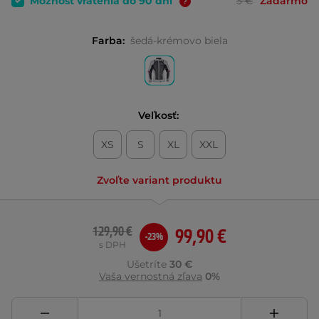
Možnosť vrátenia do 90 dní
3 €
Zadarmo
Farba:
šedá-krémovo biela
Veľkosť:
XS
S
XL
XXL
Zvoľte variant produktu
129,90 €
99,90 €
-23%
s DPH
Ušetríte
30 €
Vaša vernostná zľava
0%