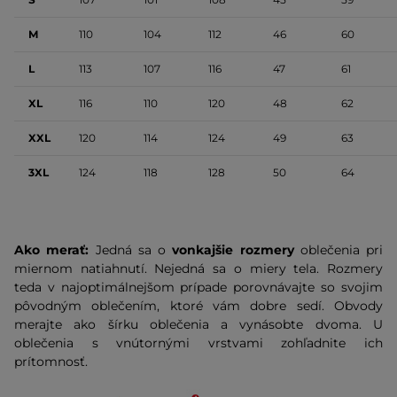
M
110
104
112
46
60
L
113
107
116
47
61
XL
116
110
120
48
62
XXL
120
114
124
49
63
3XL
124
118
128
50
64
Ako merať:
Jedná sa o
vonkajšie rozmery
oblečenia pri
miernom natiahnutí. Nejedná sa o miery tela. Rozmery
teda v najoptimálnejšom prípade porovnávajte so svojim
pôvodným oblečením, ktoré vám dobre sedí. Obvody
merajte ako šírku oblečenia a vynásobte dvoma. U
oblečenia s vnútornými vrstvami zohľadnite ich
prítomnosť.