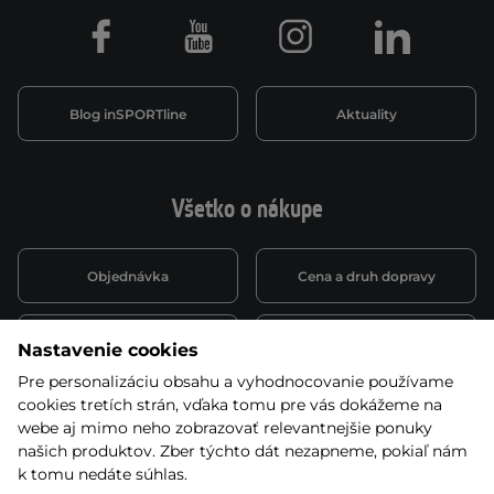
Facebook
Youtube
Instagram
LinkedIn
Blog inSPORTline
Aktuality
Všetko o nákupe
Objednávka
Cena a druh dopravy
Spôsob platby
Vernostný systém
Nastavenie cookies
Pre personalizáciu obsahu a vyhodnocovanie používame
cookies tretích strán, vďaka tomu pre vás dokážeme na
Montáž a servis
Reklamácie a záruka
webe aj mimo neho zobrazovať relevantnejšie ponuky
našich produktov. Zber týchto dát nezapneme, pokiaľ nám
k tomu nedáte súhlas.
Kariéra
Obchodné podmienky