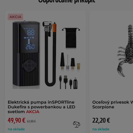
Odporúčame prikúpiť
AKCIA
Elektrická pumpa inSPORTline
Oceľový prívesok 
Dukefira s powerbankou a LED
Scorpione
svetlom
AKCIA
49,90 €
22,20 €
61,90 €
na sklade
na sklade