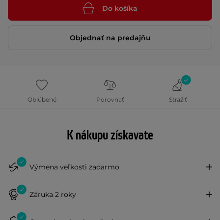
Do košíka
Objednať na predajňu
Obľúbené
Porovnať
Strážiť
K nákupu získavate
Výmena veľkosti zadarmo
Záruka 2 roky