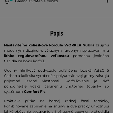
Garancia vrátenia peňazí
Popis
Nastaviteľné kolieskové korčule WORKER Nubila
zaujmú
moderným dizajnom, výrazným farebným spracovaním a
ľahko regulovateľnou veľkosťou
pomocou jediného
tlačidla na boku korčúľ.
Odolný hliníkový podvozok, odľahčené ložiská ABEC 5
Carbon a kolieska vyrobené z polyuretánovej gumy zaisťujú
príjemné jazdné vlastnosti. Korčuľovanie je tiež
pohodlnejšie vďaka čalúneniu vnútornej topánky so
systémom
Comfort Fit
.
Praktické pútko na hornej zadnej časti topánky,
kombinované zapínanie na šnúrky a dve pracky umožňujú
ľahké obúvanie, vyzúvanie a tiež pevné upevnenie chodidla