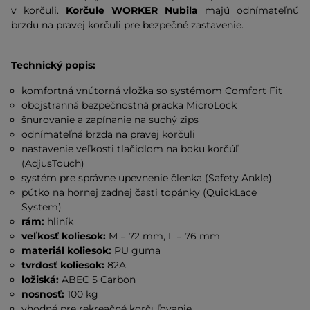
v korčuli.
Korčule WORKER Nubila
majú odnímateľnú
brzdu na pravej korčuli pre bezpečné zastavenie.
Technický popis:
komfortná vnútorná vložka so systémom Comfort Fit
obojstranná bezpečnostná pracka MicroLock
šnurovanie a zapínanie na suchý zips
odnímateľná brzda na pravej korčuli
nastavenie veľkosti tlačidlom na boku korčúľ
(AdjusTouch)
systém pre správne upevnenie členka (Safety Ankle)
pútko na hornej zadnej časti topánky (QuickLace
System)
rám:
hliník
veľkosť koliesok:
M = 72 mm, L = 76 mm
materiál koliesok:
PU guma
tvrdosť koliesok:
82A
ložiská:
ABEC 5 Carbon
nosnosť:
100 kg
vhodné pre rekreačné korčuľovanie