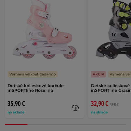
Výmena veľkosti zadarmo
AKCIA
Výmena veľ
Detské kolieskové korčule
Detské kolieskové
inSPORTline Roselina
inSPORTline Grasi
35,90 €
32,90 €
42,90 €
na sklade
na sklade