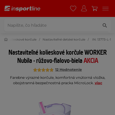
tské kolieskové korčule
Nastaviteľné detské korčule
IN: 13773-L-1
Nastaviteľné kolieskové korčule WORKER
Nubila - růžovo-fialovo-biela
AKCIA
12 Hodnotenie
Farebne výrazné korčule, komfortná vnútorná vložka,
obojstranná bezpečnostná pracka MicroLock.
viac