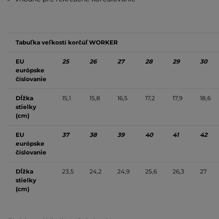
Tabuľka veľkostí korčúľ WORKER
EU
25
26
27
28
29
30
európske
číslovanie
Dĺžka
15,1
15,8
16,5
17,2
17,9
18,6
stielky
(cm)
EU
37
38
39
40
41
42
európske
číslovanie
Dĺžka
23,5
24,2
24,9
25,6
26,3
27
stielky
(cm)