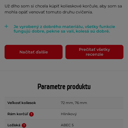
Už dlho som si chcela kúpiť kolieskové korčule, aby som sa
mohla opäť venovať tomuto druhu cvičenia.
Je vyrobený z dobrého materiálu, všetky funkcie
fungujú dobre, pekne sa valí, kolesá sú dobré.
Prečítať všetky
Načítať ďalšie
recenzie
Parametre produktu
Veľkosť koliesok
72 mm, 76 mm
Rám korčúľ
Hliníkový
Ložiská
ABEC 5