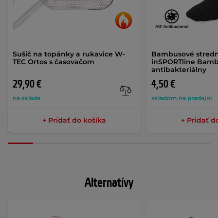
Sušič na topánky a rukavice W-
Bambusové stred
TEC Ortos s časovačom
inSPORTline Bam
antibakteriálny
29,90 €
4,50 €
na sklade
skladom na predajni
+ Pridať do košíka
+ Pridať d
Alternatívy