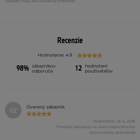
Obrázky majú iba ilustračný charakter.
Recenzie
Hodnotenie: 4.9
zákazníkov
hodnotení
98%
12
odporúča
používateľov
Overený zákazník
OZ
Hodnotené: 26. 6. 2018
Produkt zakúpený na www.insportline.hu
(automaticky preložené)