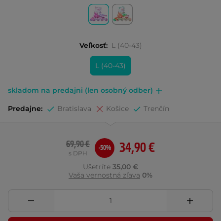
Veľkosť:
L (40-43)
L (40-43)
skladom na predajni (len osobný odber)
Predajne:
Bratislava
Košice
Trenčín
69,90 €
34,90 €
-50%
s DPH
Ušetríte
35,00 €
Vaša vernostná zľava
0%