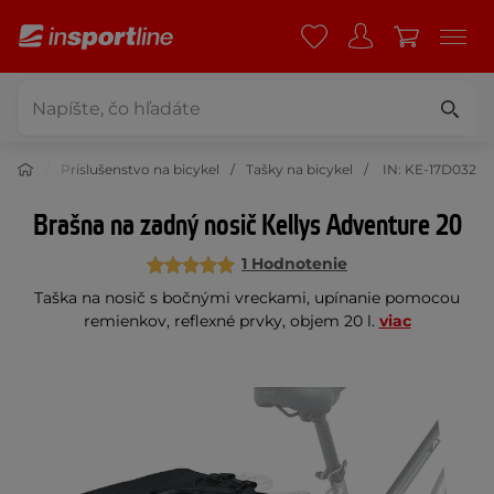
istika
Príslušenstvo na bicykel
Tašky na bicykel
IN: KE-17D032
Brašna na zadný nosič Kellys Adventure 20
1 Hodnotenie
Taška na nosič s bočnými vreckami, upínanie pomocou
remienkov, reflexné prvky, objem 20 l.
viac