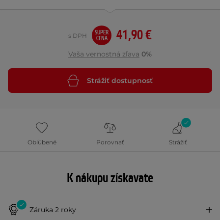
41,90 €
SUPER
s DPH
CENA
Vaša vernostná zľava
0%
Strážiť dostupnosť
Obľúbené
Porovnať
Strážiť
K nákupu získavate
Záruka 2 roky