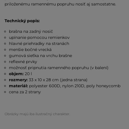
priloženému ramennému popruhu nosiť aj samostatne.
Technický popis:
brašna na zadný nosič
upínanie pomocou remienkov
hlavné priehradky na stranách
menšie bočné vrecká
gumová sieťka na vrchu brašne
reflexné prvky
možnosť pripnutia ramenného popruhu (v balení)
objem:
20 l
rozmery:
33 x 10 x 28 cm (jedna strana)
materiál:
polyester 600D, nylon 210D, poly honeycomb
cena za 2 strany
Obrázky majú iba ilustračný charakter.