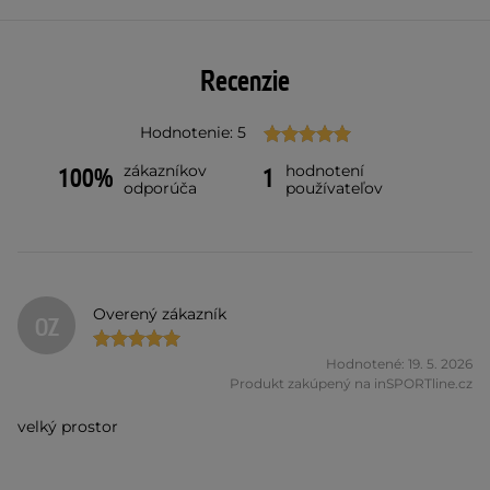
Recenzie
Hodnotenie: 5
zákazníkov
hodnotení
100%
1
odporúča
používateľov
Overený zákazník
OZ
Hodnotené: 19. 5. 2026
Produkt zakúpený na inSPORTline.cz
velký prostor