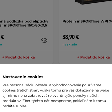
ná podložka pod eliptický
Protein inSPORTline WPI 
ér inSPORTline 160x80x0,6
 €
38,90 €
de
na sklade
+ Pridať do košíka
+ Pridať do košíka
Nastavenie cookies
Pre personalizáciu obsahu a vyhodnocovanie používame
cookies tretích strán, vďaka tomu pre vás dokážeme na webe
Parame
aj mimo neho zobrazovať relevantnejšie ponuky našich
produktov. Zber týchto dát nezapneme, pokiaľ nám k tomu
nedáte súhlas.