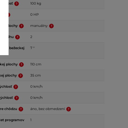
nosnosť
100 kg
ora
0 HP
kej plochy
manuálny
í zdvihu
2
klon bežeckej
7 °
kej plochy
110 cm
kej plochy
35 cm
ýchlosť
0 km/h
rýchlosť
0 km/h
pre chôdzu
áno, bez obmedzení
čet programov
1