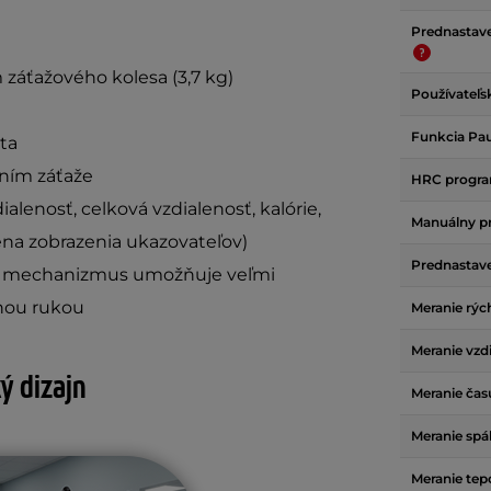
Prednastav
 záťažového kolesa (3,7 kg)
Používateľ
Funkcia Pa
ta
ním záťaže
HRC progr
ialenosť, celková vzdialenosť, kalórie,
Manuálny 
na zobrazenia ukazovateľov)
Prednastaven
y mechanizmus umožňuje veľmi
dnou rukou
Meranie rých
Meranie vzdi
ý dizajn
Meranie čas
Meranie spál
Meranie tep