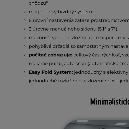
chôdzu"
magnetický brzdný systém
8 úrovní nastavenia záťaže prostredníctvom
2 úrovne manuálneho sklonu (5,1° a 7°)
možnosť rýchleho zloženia pre úsporu mies
pohyblivé držadlá so samostatným nastave
počítač zobrazuje:
celkový čas, rýchlosť, vzd
meranie pulzu, auto scan (automatická zme
Easy Fold System:
jednoduchý a efektívn
jednoduché rozloženie aj zloženie pásu je
Minimalistick