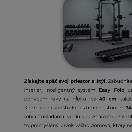
Získajte späť svoj priestor a štýl.
Zabudnite 
interiér. Inteligentný systém
Easy Fold
um
pohybom ruky na hĺbku iba
40 cm
, takž
Kompaktná konštrukcia s hmotnosťou len
34
robia z ukladania rýchlu a bezstarostnú záležit
to premyslený prvok vášho domova, ktorý ne