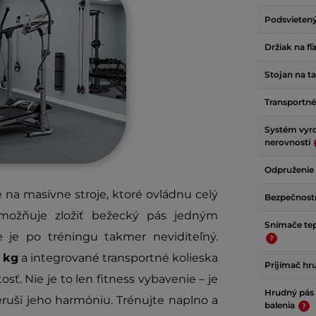
Podsvietený
Držiak na fľ
Stojan na t
Transportné
Systém vyr
nerovností
Odpruženie
na masívne stroje, ktoré ovládnu celý
Bezpečnost
ožňuje zložiť bežecký pás jedným
Snímače tep
e je po tréningu takmer neviditeľný.
 kg
a integrované transportné kolieska
Prijímač h
osť. Nie je to len fitness vybavenie – je
Hrudný pás
ruší jeho harmóniu. Trénujte naplno a
balenia