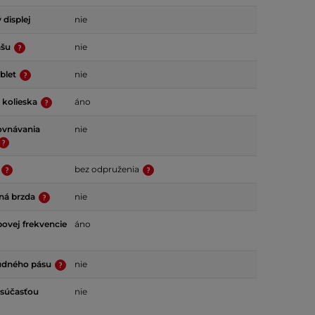
 displej
nie
ašu
nie
ablet
nie
 kolieska
áno
ovnávania
nie
bez odpruženia
ná brzda
nie
ovej frekvencie
áno
rudného pásu
nie
 súčasťou
nie