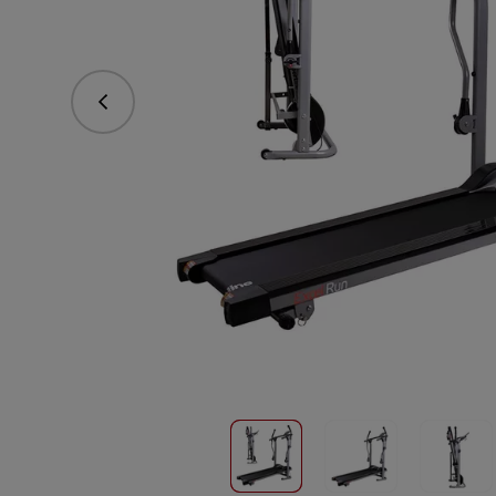
Predchádzajúce