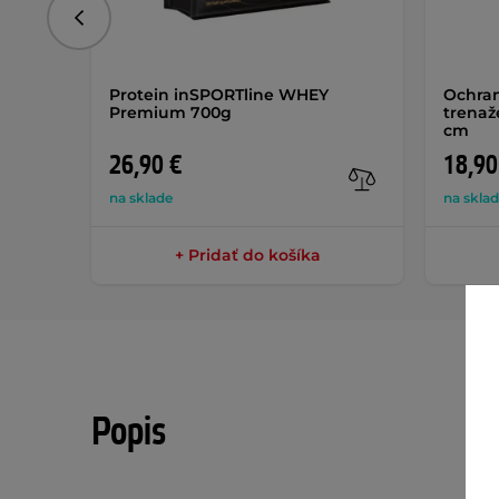
Predchádzajúce
Protein inSPORTline WHEY
Ochran
Premium 700g
trenaž
cm
26,90 €
18,90
na sklade
na skla
+ Pridať do košíka
Popis