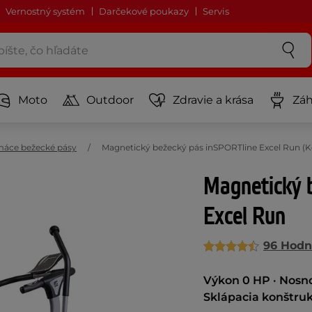
Vernostný systém
Darčekové poukazy
Servis
Moto
Outdoor
Zdravie a krása
Záh
áce bežecké pásy
Magnetický bežecký pás inSPORTline Excel Run (K
Magnetický 
Excel Run
96 Hodn
Výkon 0 HP · Nosnos
Sklápacia konštruk