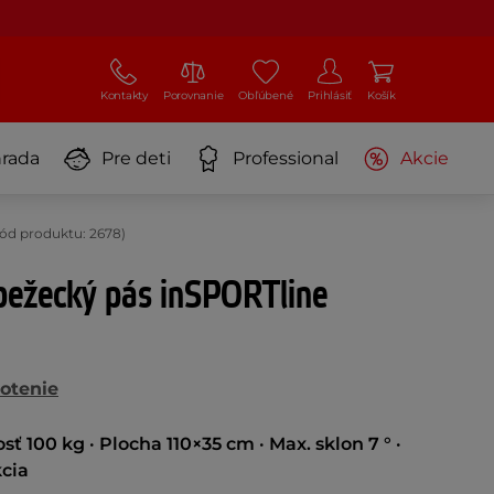
Kontakty
Porovnanie
Obľúbené
Prihlásiť
Košík
rada
Pre deti
Professional
Akcie
ód produktu: 2678)
bežecký pás inSPORTline
otenie
ť 100 kg · Plocha 110×35 cm · Max. sklon 7 ° ·
cia