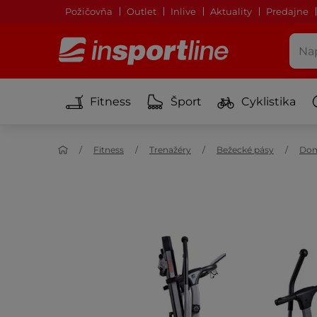
Požičovňa
Outlet
Inlive
Aktuality
Predajne
Fitness
Šport
Cyklistika
Fitness
Trenažéry
Bežecké pásy
Dom