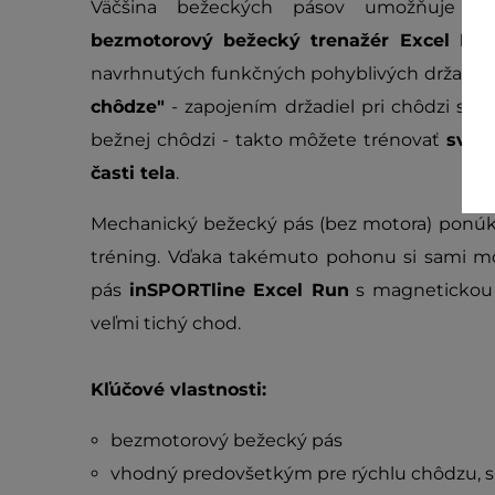
Väčšina bežeckých pásov umožňuje tr
bezmotorový bežecký trenažér Excel Ru
navrhnutých funkčných pohyblivých držadiel,
chôdze"
- zapojením držadiel pri chôdzi spáli
bežnej chôdzi - takto môžete trénovať
sval
časti tela
.
Mechanický bežecký pás (bez motora) ponú
tréning. Vďaka takémuto pohonu si sami môž
pás
inSPORTline Excel Run
s magnetickou 
veľmi tichý chod.
Kľúčové vlastnosti:
bezmotorový bežecký pás
vhodný predovšetkým pre rýchlu chôdzu, s