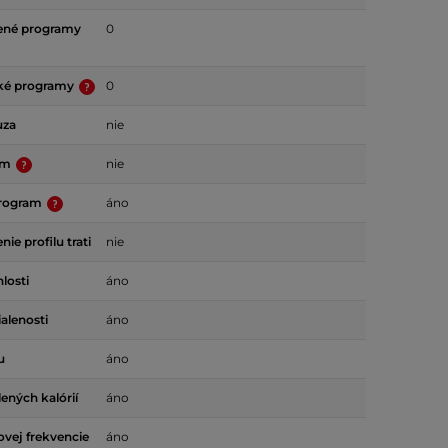
ené programy
0
ské programy
0
uza
nie
am
nie
program
áno
ie profilu trati
nie
losti
áno
alenosti
áno
u
áno
ených kalórií
áno
ovej frekvencie
áno