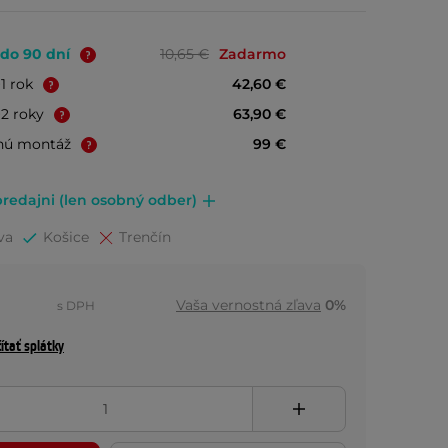
 do 90 dní
10,65 €
Zadarmo
+1 rok
42,60 €
+2 roky
63,90 €
nú montáž
99 €
redajni (len osobný odber)
va
Košice
Trenčín
Vaša vernostná zľava
0%
s DPH
ítať splátky