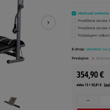
Možnosť vrátenia
Predĺžená záruka 
Nasledujúce
Predĺžená záruka 
Požadujem odbor
E-shop:
skladom na p
Predajne:
Bratisla
354,90 €
alebo 13 × 30,81 €
Spoč