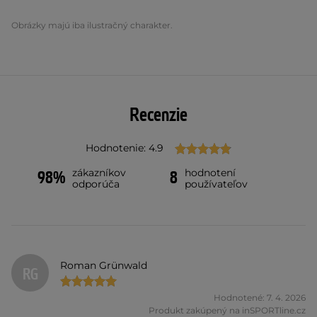
Obrázky majú iba ilustračný charakter.
Recenzie
Hodnotenie: 4.9
zákazníkov
hodnotení
98%
8
odporúča
používateľov
Roman Grünwald
RG
Hodnotené: 7. 4. 2026
Produkt zakúpený na inSPORTline.cz