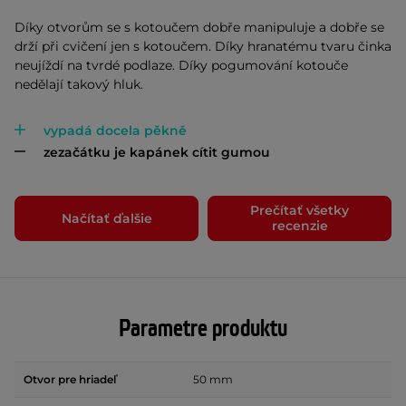
Díky otvorům se s kotoučem dobře manipuluje a dobře se
drží při cvičení jen s kotoučem. Díky hranatému tvaru činka
neujíždí na tvrdé podlaze. Díky pogumování kotouče
nedělají takový hluk.
vypadá docela pěkně
zezačátku je kapánek cítit gumou
Prečítať všetky
Načítať ďalšie
recenzie
Parametre produktu
Otvor pre hriadeľ
50 mm