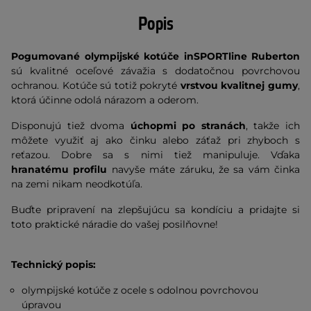
Popis
Pogumované olympijské kotúče inSPORTline Ruberton
sú kvalitné oceľové závažia s dodatočnou povrchovou
ochranou. Kotúče sú totiž pokryté
vrstvou kvalitnej gumy
,
ktorá účinne odolá nárazom a oderom.
Disponujú tiež dvoma
úchopmi po stranách
, takže ich
môžete využiť aj ako činku alebo záťaž pri zhyboch s
reťazou. Dobre sa s nimi tiež manipuluje. Vďaka
hranatému profilu
navyše máte záruku, že sa vám činka
na zemi nikam neodkotúľa.
Buďte pripravení na zlepšujúcu sa kondíciu a pridajte si
toto praktické náradie do vašej posilňovne!
Technický popis:
olympijské kotúče z ocele s odolnou povrchovou
úpravou