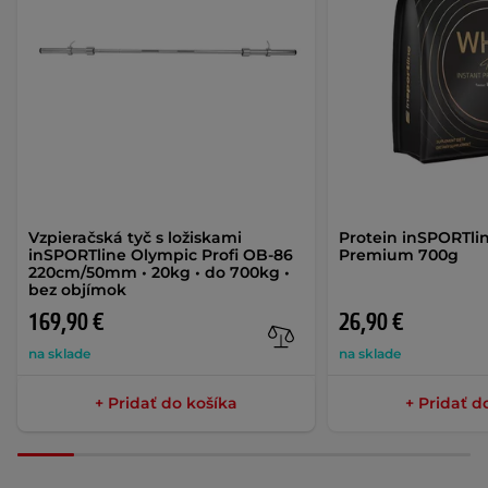
Vzpieračská tyč s ložiskami
Protein inSPORTl
inSPORTline Olympic Profi OB-86
Premium 700g
220cm/50mm • 20kg • do 700kg •
bez objímok
169,90 €
26,90 €
na sklade
na sklade
+ Pridať do košíka
+ Pridať d