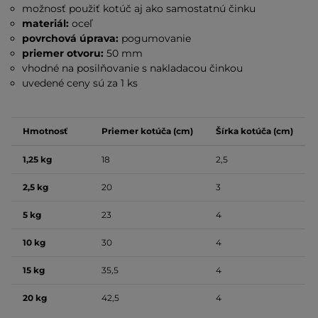
možnosť použiť kotúč aj ako samostatnú činku
materiál:
oceľ
povrchová úprava:
pogumovanie
priemer otvoru:
50 mm
vhodné na posilňovanie s nakladacou činkou
uvedené ceny sú za 1 ks
Hmotnosť
Priemer kotúča (cm)
Šírka kotúča (cm)
1,25 kg
18
2,5
2,5 kg
20
3
5 kg
23
4
10 kg
30
4
15 kg
35,5
4
20 kg
42,5
4