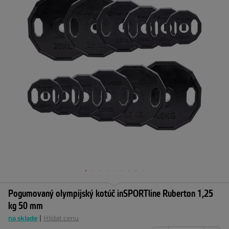
Pogumovaný olympijský kotúč inSPORTline Ruberton 1,25
kg 50 mm
|
na sklade
Hlídat cenu