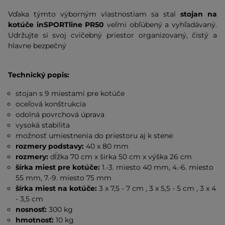
Vďaka týmto výborným vlastnostiam sa stal
stojan na
kotúče inSPORTline PR50
veľmi obľúbený a vyhľadávaný.
Udržujte si svoj cvičebný priestor organizovaný, čistý a
hlavne bezpečný
Technický popis:
stojan s 9 miestami pre kotúče
oceľová konštrukcia
odolná povrchová úprava
vysoká stabilita
možnosť umiestnenia do priestoru aj k stene
rozmery podstavy:
40 x 80 mm
rozmery:
dĺžka 70 cm x šírka 50 cm x výška 26 cm
šírka miest pre kotúče:
1.-3. miesto 40 mm, 4.-6. miesto
55 mm, 7.-9. miesto 75 mm
šírka miest na kotúče:
3 x 7,5 - 7 cm , 3 x 5,5 - 5 cm , 3 x 4
- 3,5 cm
nosnosť:
300 kg
hmotnosť:
10 kg