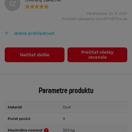
OZ
Hodnotené: 22. 11. 2022
Produkt zakúpený na inSPORTline.sk
dobrá prehľadnosť
Prečítať všetky
Načítať ďalšie
recenzie
Parametre produktu
Materiál
Oceľ
Počet pozícii
9
Maximálna nosnosť
300 kg