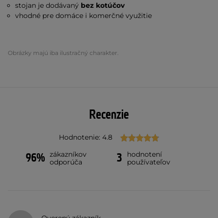
stojan je dodávaný
bez kotúčov
vhodné pre domáce i komerčné využitie
Obrázky majú iba ilustračný charakter.
Recenzie
Hodnotenie: 4.8
zákazníkov
hodnotení
96%
3
odporúča
používateľov
Overený zákazník