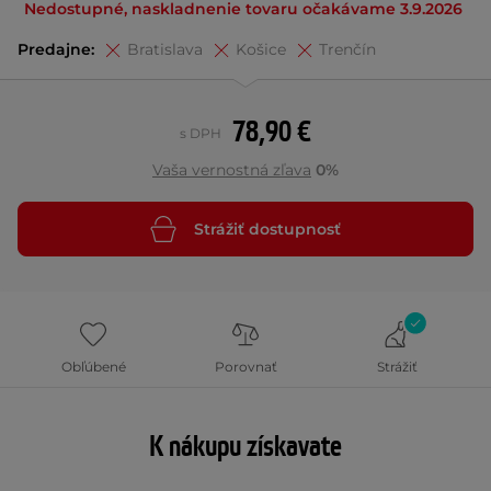
Nedostupné, naskladnenie tovaru očakávame 3.9.2026
Predajne:
Bratislava
Košice
Trenčín
78,90 €
s DPH
Vaša vernostná zľava
0%
Strážiť dostupnosť
Obľúbené
Porovnať
Strážiť
K nákupu získavate