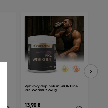
Nasledujú
700g
Výživový doplnok inSPORTline
Výživ
Pre Workout 240g
Kreat
13,90 €
19,9