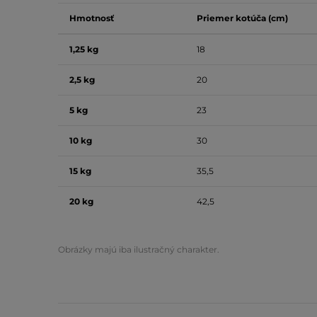
Hmotnosť
Priemer kotúča (cm)
1,25 kg
18
2,5 kg
20
5 kg
23
10 kg
30
15 kg
35,5
20 kg
42,5
Obrázky majú iba ilustračný charakter.