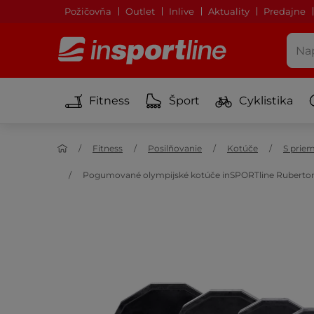
Požičovňa
Outlet
Inlive
Aktuality
Predajne
Fitness
Šport
Cyklistika
Fitness
Posilňovanie
Kotúče
S pri
Pogumované olympijské kotúče inSPORTline Ruberton