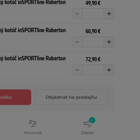
ý kotúč inSPORTline Ruberton
49,90 €
ý kotúč inSPORTline Ruberton
60,90 €
ý kotúč inSPORTline Ruberton
72,90 €
ošíka
Objednať na predajňu
Porovnať
Zdielať