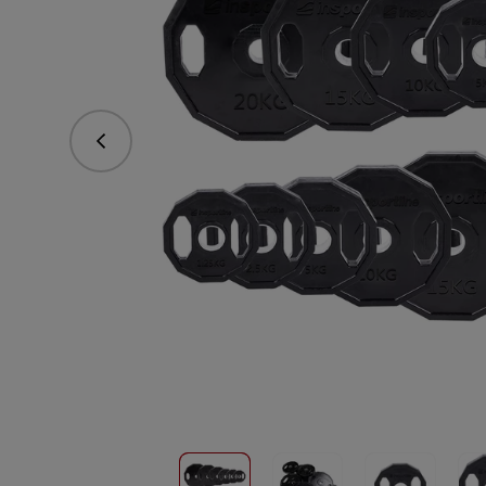
Predchádzajúce