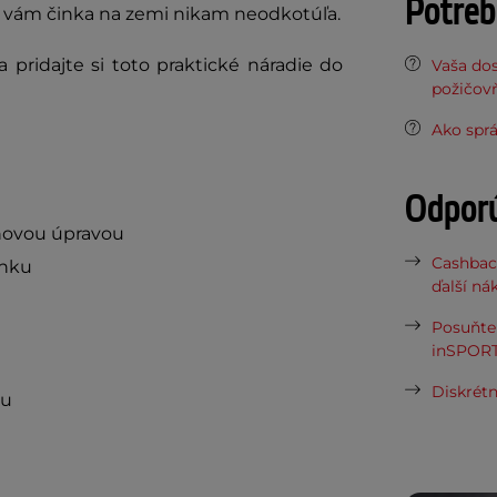
Potreb
a vám činka na zemi nikam neodkotúľa.
 pridajte si toto praktické náradie do
Vaša do
požičov
Ako sprá
Odpor
chovou úpravou
Cashbac
inku
ďalší ná
Posuňte 
inSPORT
Diskrétn
ou