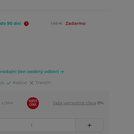
 do 90 dní
1,55 €
Zadarmo
redajni (len osobný odber)
va
Košice
Trenčín
SUPER
Vaša vernostná zľava
0%
s DPH
CENA