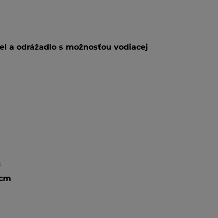
el a odrážadlo s možnosťou vodiacej
č
cm