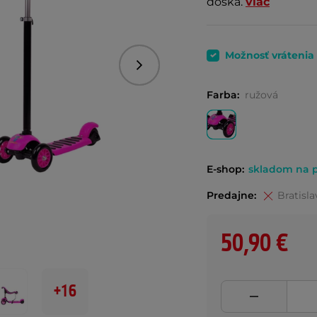
doska.
viac
Možnosť vrátenia
Nasledujúce
Farba:
ružová
E-shop:
skladom na p
Predajne:
Bratisla
50,90 €
+16