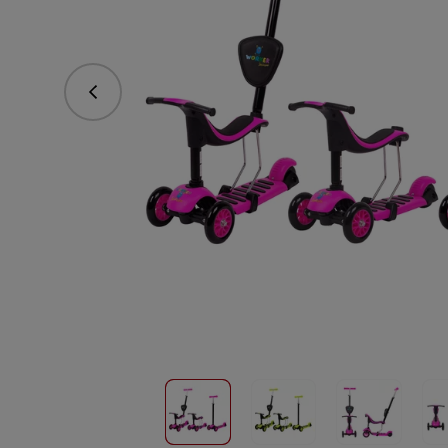
Predchádzajúce