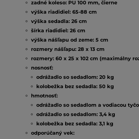
zadné koleso:
PU 100 mm, čierne
výška riadidiel:
65-88 cm
výška sedadla:
26 cm
šírka riadidiel:
26 cm
výška nášľapu od zeme:
5 cm
rozmery nášľapu:
28 x 13 cm
rozmery:
60 x 25 x 102 cm (maximálny ro
nosnosť:
odrážadlo so sedadlom:
20 kg
kolobežka bez sedadla:
50 kg
hmotnosť:
odrážadlo so sedadlom a vodiacou tyčo
odrážadlo so sedadlom:
3,4 kg
kolobežka bez sedadla:
3,1 kg
odporúčaný vek: