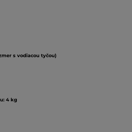
zmer s vodiacou tyčou)
u:
4 kg