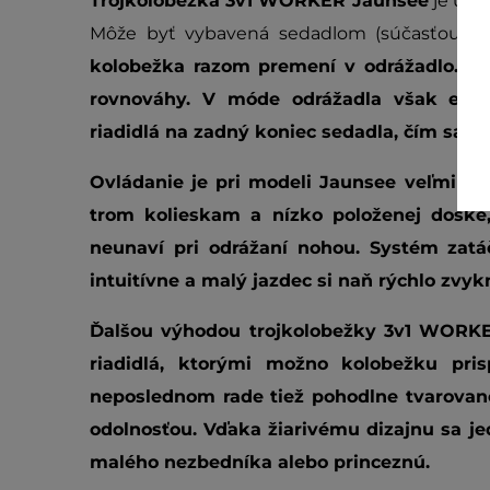
Trojkolobežka 3v1 WORKER Jaunsee
je urč
Môže byť vybavená sedadlom (súčasťou bale
kolobežka
razom
premení
v
odrážadlo.
To 
rovnováhy. V móde odrážadla však ešt
riadidlá na zadný koniec sedadla, čím sa z
Ovládanie je pri modeli
Jaunsee
veľmi je
trom kolieskam a nízko položenej doske, 
neunaví pri odrážaní nohou. Systém zatá
intuitívne a malý jazdec si naň rýchlo zvyk
Ďalšou výhodou
trojkolobežky 3v1 WORK
riadidlá, ktorými možno kolobežku pri
neposlednom rade tiež pohodlne tvarované
odolnosťou. Vďaka žiarivému dizajnu sa j
malého nezbedníka alebo princeznú.