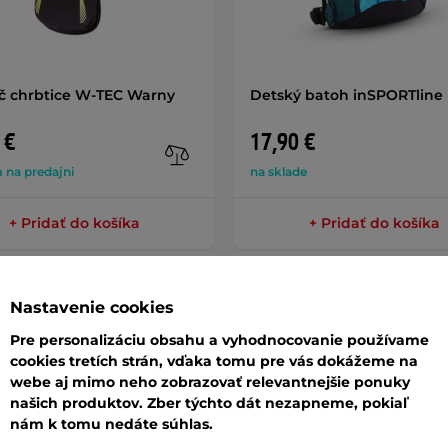
č chrbtice W-TEC Warny
Detský batoh inSPORTline
 €
17,90 €
 na predajni
na sklade
+ Pridať do košíka
+ Pridať do košíka
Nastavenie cookies
Pre personalizáciu obsahu a vyhodnocovanie používame
cookies tretích strán, vďaka tomu pre vás dokážeme na
webe aj mimo neho zobrazovať relevantnejšie ponuky
našich produktov. Zber týchto dát nezapneme, pokiaľ
nám k tomu nedáte súhlas.