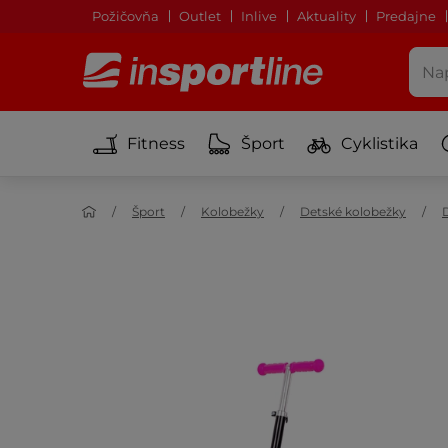
Požičovňa
Outlet
Inlive
Aktuality
Predajne
Fitness
Šport
Cyklistika
Šport
Kolobežky
Detské kolobežky