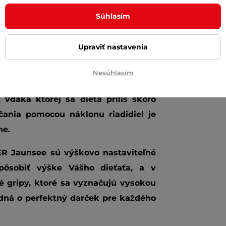
ená pre tých úplne najmenších jazdcov.
nia), čím sa po demontáži riadidiel
Súhlasím
dieťaťu pomôže rozvíjať získavanie
e môžu byť nainštalované pôvodné
Upraviť nastavenia
 nich stane praktická
vodiaca tyč.
Nesúhlasím
dnoduché, a to predovšetkým vďaka
vďaka ktorej sa dieťa príliš skoro
čania pomocou náklonu riadidiel je
ne.
ER Jaunsee
sú výškovo nastaviteľné
spôsobiť výške Vášho dieťaťa, a v
 gripy, ktoré sa vyznačujú vysokou
edná o perfektný darček pre každého