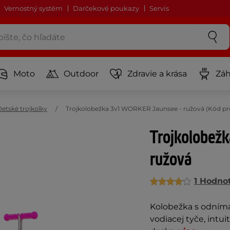
Vernostný systém
Darčekové poukazy
Servis
Moto
Outdoor
Zdravie a krása
Záh
Detské trojkolky
Trojkolobežka 3v1 WORKER Jaunsee - ružová (Kód pro
Trojkolobež
ružová
1 Hodno
Kolobežka s odním
vodiacej tyče, intu