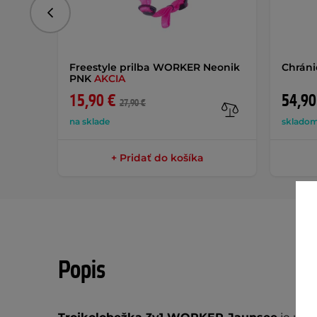
Predchádzajúce
Freestyle prilba WORKER Neonik
Chráni
PNK
AKCIA
15,90 €
54,90
27,90 €
na sklade
skladom
+ Pridať do košíka
Popis