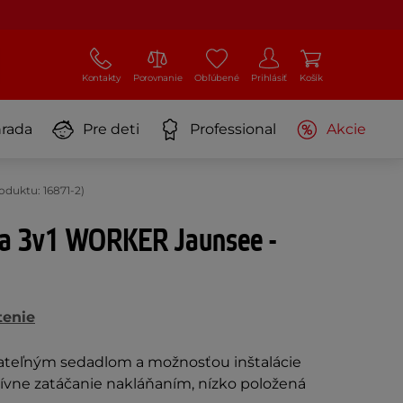
Kontakty
Porovnanie
Obľúbené
Prihlásiť
Košík
rada
Pre deti
Professional
Akcie
duktu: 16871-2)
ka 3v1 WORKER Jaunsee -
tenie
ateľným sedadlom a možnosťou inštalácie
itívne zatáčanie nakláňaním, nízko položená