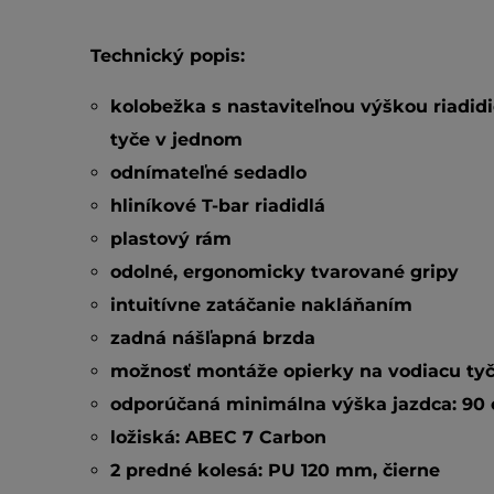
Technický popis:
kolobežka s nastaviteľnou výškou riadidi
tyče v jednom
odnímateľné sedadlo
hliníkové T-bar riadidlá
plastový rám
odolné, ergonomicky tvarované gripy
intuitívne zatáčanie nakláňaním
zadná nášľapná brzda
možnosť montáže opierky na vodiacu ty
odporúčaná minimálna výška jazdca:
90 
ložiská:
ABEC 7 Carbon
2 predné kolesá:
PU 120 mm, čierne