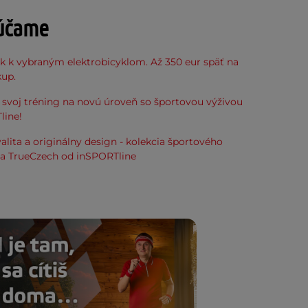
účame
k k vybraným elektrobicyklom. Až 350 eur späť na
kup.
svoj tréning na novú úroveň so športovou výživou
line!
alita a originálny design - kolekcia športového
ia TrueCzech od inSPORTline