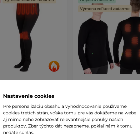
Výmena veľkosti zadarmo
e vyhrievané nohavice W-
Pánske vyhrievané tričko 
supants Lady
AKCIA
Insulong
Nastavenie cookies
 €
129,90 €
Pre personalizáciu obsahu a vyhodnocovanie používame
115,90 €
cookies tretích strán, vďaka tomu pre vás dokážeme na webe
de
na sklade
aj mimo neho zobrazovať relevantnejšie ponuky našich
produktov. Zber týchto dát nezapneme, pokiaľ nám k tomu
nedáte súhlas.
+ Pridať do košíka
+ Pridať do košíka