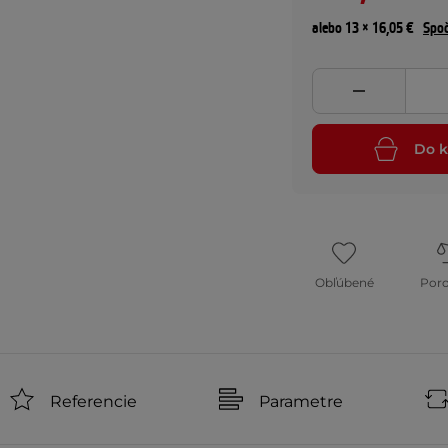
alebo 13 × 16,05 €
Spoč
Do k
Obľúbené
Por
Referencie
Parametre