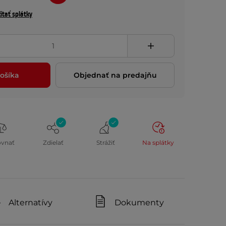
ítať splátky
ošíka
Objednať na predajňu
ovnať
Zdielať
Strážiť
Na splátky
Alternatívy
Dokumenty