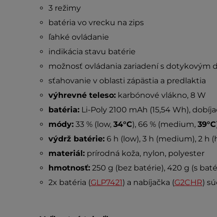
3 režimy
batéria vo vrecku na zips
ľahké ovládanie
indikácia stavu batérie
možnosť ovládania zariadení s dotykovým 
sťahovanie v oblasti zápästia a predlaktia
výhrevné teleso:
karbónové vlákno, 8 W
batéria:
Li-Poly 2100 mAh (15,54 Wh), dobíja
módy:
33 % (low,
34°C
), 66 % (medium,
39°C
výdrž batérie:
6 h (low), 3 h (medium), 2 h (
materiál:
prírodná koža, nylon, polyester
hmotnosť:
250 g (bez batérie), 420 g (s baté
2x batéria (
GLP7421
) a nabíjačka (
G2CHR
) s