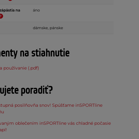
zápästia na
áno
dámske, pánske
nty na stiahnutie
 používanie (.pdf)
ujete poradiť?
stupná posilňovňa snov! Spúšťame inSPORTline
ňu
evaným oblečením inSPORTline vás chladné počasie
pí!