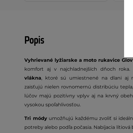
Popis
Vyhrievané lyžiarske a moto rukavice Glov
komfort aj v najchladnejších dňoch roka.
vlákna
, ktoré sú umiestnené na dlani aj n
zaisťujú nielen rovnomernú distribúciu tepla
lúčov majú pozitívny vplyv aj na krvný obeh
vysokou spoľahlivosťou.
Tri módy
umožňujú každému zvoliť si ideálnu
potreby alebo podľa počasia. Nabíjacia lítiová 