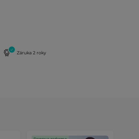
Záruka 2 roky
Doprava zadarmo
Dopra