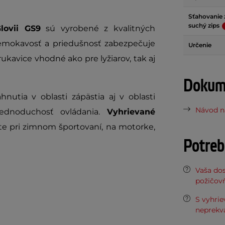
Sťahovanie 
suchý zips
lovii GS9
sú vyrobené z kvalitných
remokavosť a priedušnosť zabezpečuje
Určenie
kavice vhodné ako pre lyžiarov, tak aj
Dokume
nutia v oblasti zápästia aj v oblasti
Návod na
 jednoduchosť ovládania.
Vyhrievané
e pri zimnom športovaní, na motorke,
Potreb
Vaša do
požičov
S vyhri
neprekva