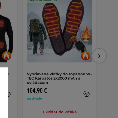
Výmen
Nasledujú
W-TEC
Vyhrievané vložky do topánok W-
Dámsk
TEC Karpatos 2x2000 mAh s
inSPO
ovládačom
104,90 €
82,9
na sklade
na skla
+ Pridať do košíka