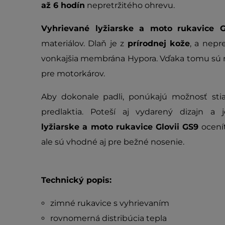
až 6 hodín
nepretržitého ohrevu.
Vyhrievané lyžiarske a moto
rukavice G
materiálov. Dlaň je z
prírodnej kože
, a nep
vonkajšia membrána Hypora. Vďaka tomu sú ru
pre motorkárov.
Aby dokonale padli, ponúkajú možnosť stiah
predlaktia. Poteší aj vydarený dizajn a
lyžiarske a moto rukavice Glovii GS9
ocenít
ale sú vhodné aj pre bežné nosenie.
Technický popis:
zimné rukavice s vyhrievaním
rovnomerná distribúcia tepla