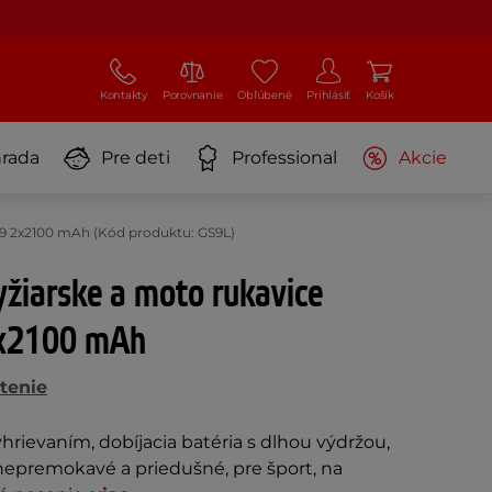
Kontakty
Porovnanie
Obľúbené
Prihlásiť
Košík
rada
Pre deti
Professional
Akcie
GS9 2x2100 mAh (Kód produktu: GS9L)
yžiarske a moto rukavice
2x2100 mAh
tenie
hrievaním, dobíjacia batéria s dlhou výdržou,
nepremokavé a priedušné, pre šport, na