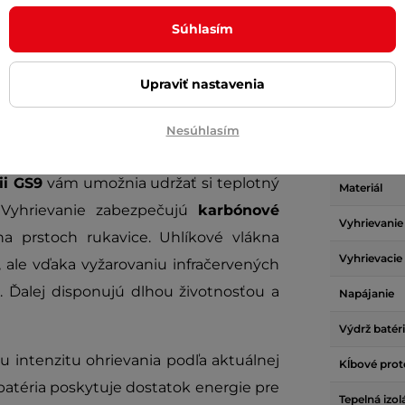
Súhlasím
Upraviť nastavenia
Parame
Nesúhlasím
ii GS9
vám umožnia udržať si teplotný
Materiál
 Vyhrievanie zabezpečujú
karbónové
Vyhrievani
a prstoch rukavice. Uhlíkové vlákna
Vyhrievacie 
, ale vďaka vyžarovaniu infračervených
. Ďalej disponujú dlhou životnosťou a
Napájanie
Výdrž batér
 intenzitu ohrievania podľa aktuálnej
Kĺbové pro
b
atéria poskytuje dostatok energie pre
Tepelná izol