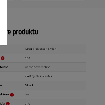
tre produktu
Koža, Polyester, Nylon
e
áno
teleso
Karbónové vlákna
vlastný akumulátor
ie
6 hod.
tektory
nie
ácia
áno