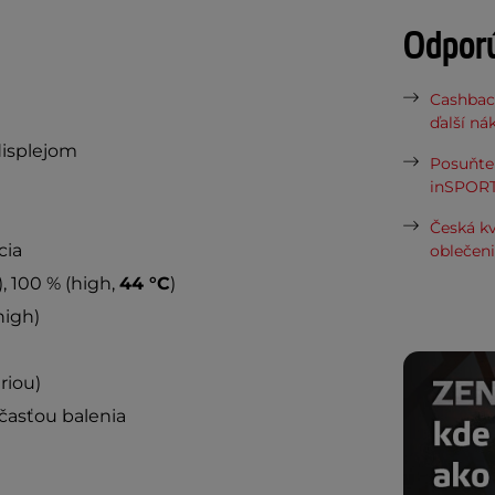
Odpor
Cashbac
ďalší ná
displejom
Posuňte 
inSPORT
Česká kv
cia
oblečen
), 100 % (high,
44 °C
)
high)
riou)
účasťou balenia