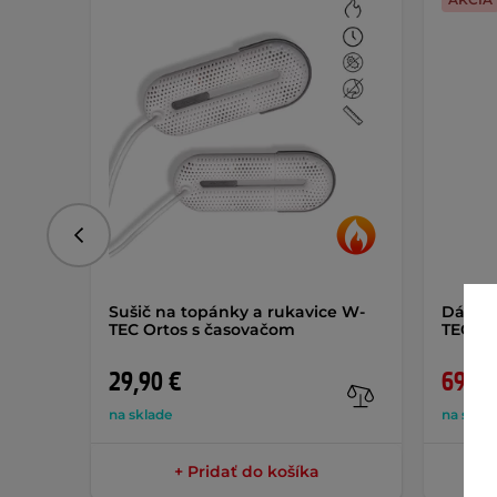
Predchádzajúce
Sušič na topánky a rukavice W-
Dámsk
TEC Ortos s časovačom
TEC In
29,90 €
69,90
na sklade
na skla
+ Pridať do košíka