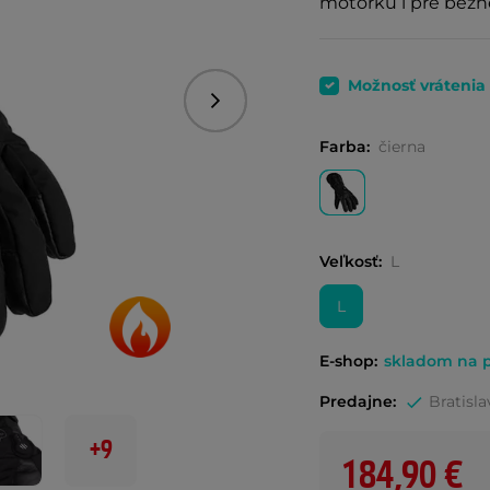
motorku i pre bežn
Možnosť vrátenia
Nasledujúce
Farba:
čierna
Veľkosť:
L
L
E-shop:
skladom na p
Predajne:
Bratisla
+9
184,90 €