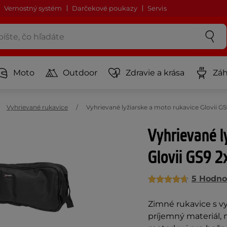
Vernostný systém
Darčekové poukazy
Servis
Moto
Outdoor
Zdravie a krása
Záh
Vyhrievané rukavice
Vyhrievané lyžiarske a moto rukavice Glovii 
Vyhrievané l
Glovii GS9 
5 Hodno
Zimné rukavice s vy
príjemný materiál, 