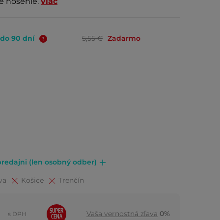
é nosenie.
viac
 do 90 dní
5,55 €
Zadarmo
redajni (len osobný odber)
va
Košice
Trenčín
SUPER
Vaša vernostná zľava
0%
s DPH
CENA