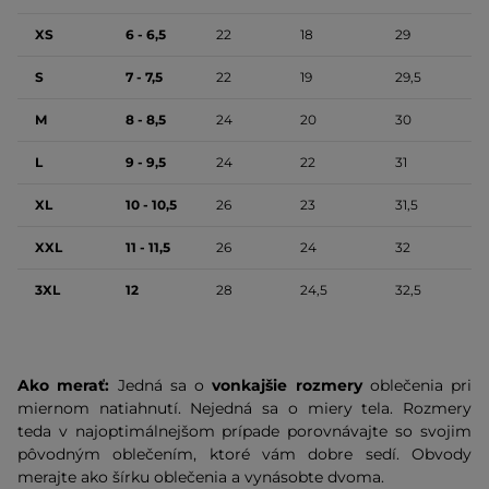
XS
6 - 6,5
22
18
29
S
7 - 7,5
22
19
29,5
M
8 - 8,5
24
20
30
L
9 - 9,5
24
22
31
XL
10 - 10,5
26
23
31,5
XXL
11 - 11,5
26
24
32
3XL
12
28
24,5
32,5
Ako merať:
Jedná sa o
vonkajšie rozmery
oblečenia pri
miernom natiahnutí. Nejedná sa o miery tela. Rozmery
teda v najoptimálnejšom prípade porovnávajte so svojim
pôvodným oblečením, ktoré vám dobre sedí. Obvody
merajte ako šírku oblečenia a vynásobte dvoma.