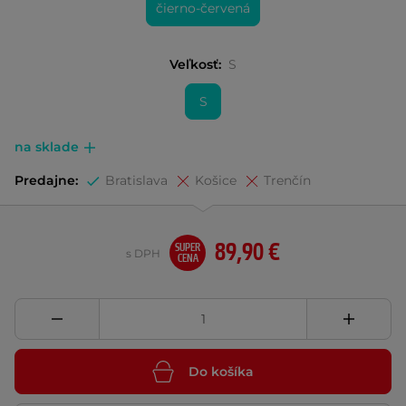
čierno-červená
Veľkosť:
S
S
na sklade
Predajne:
Bratislava
Košice
Trenčín
89,90 €
SUPER
s DPH
CENA
Do košíka