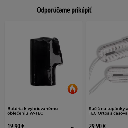
Odporúčame prikúpiť
Batéria k vyhrievanému
Sušič na topánky 
oblečeniu W-TEC
TEC Ortos s časov
19,90 €
29,90 €