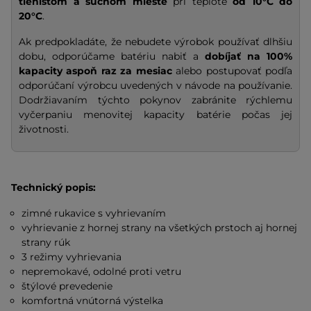
tienistom a suchom mieste
pri teplote
od 10°C do
20°C
.
Ak predpokladáte, že nebudete výrobok používať dlhšiu
dobu, odporúčame batériu nabiť a
dobíjať na
100%
kapacity
aspoň raz za mesiac
alebo postupovať podľa
odporúčaní výrobcu uvedených v návode na používanie.
Dodržiavaním týchto pokynov zabránite rýchlemu
vyčerpaniu menovitej kapacity batérie počas jej
životnosti.
Technický popis:
zimné rukavice s vyhrievaním
vyhrievanie z hornej strany na všetkých prstoch aj hornej
strany rúk
3 režimy vyhrievania
nepremokavé, odolné proti vetru
štýlové prevedenie
komfortná vnútorná výstelka