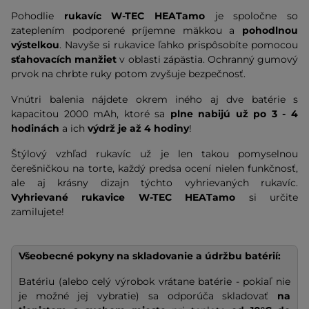
Pohodlie
rukavíc W-TEC HEATamo
je spoločne so
zateplením podporené príjemne mäkkou a
pohodlnou
výstelkou
. Navyše si rukavice ľahko prispôsobíte pomocou
sťahovacích manžiet
v oblasti zápästia. Ochranný gumový
prvok na chrbte ruky potom zvyšuje bezpečnosť.
Vnútri balenia nájdete okrem iného aj dve batérie s
kapacitou 2000 mAh, ktoré sa
plne nabijú už po 3 - 4
hodinách
a ich
výdrž je až 4 hodiny
!
Štýlový vzhľad rukavíc už je len takou pomyselnou
čerešničkou na torte, každý predsa ocení nielen funkčnosť,
ale aj krásny dizajn týchto vyhrievaných rukavíc.
Vyhrievané rukavice W-TEC HEATamo
si určite
zamilujete!
Všeobecné pokyny na skladovanie a údržbu batérií:
Batériu (alebo celý výrobok vrátane batérie - pokiaľ nie
je možné jej vybratie) sa odporúča skladovať
na