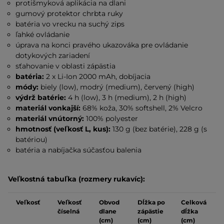
protišmyková aplikácia na dlani
gumový protektor chrbta ruky
batéria vo vrecku na suchý zips
ľahké ovládanie
úprava na konci pravého ukazováka pre ovládanie
dotykových zariadení
sťahovanie v oblasti zápästia
batéria:
2 x Li-Ion 2000 mAh, dobíjacia
módy:
biely (low), modrý (medium), červený (high)
výdrž batérie:
4 h (low), 3 h (medium), 2 h (high)
materiál vonkajší:
68% koža, 30% softshell, 2% Velcro
materiál vnútorný:
100% polyester
hmotnosť (veľkosť L, kus):
130 g (bez batérie), 228 g (s
batériou)
batéria a nabíjačka súčasťou balenia
Veľkostná tabuľka (rozmery rukavíc):
Veľkosť
Veľkosť
Obvod
Dĺžka po
Celková
číselná
dlane
zápästie
dĺžka
(cm)
(cm)
(cm)