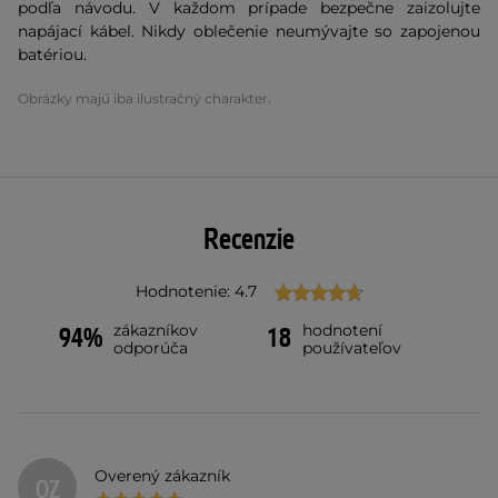
podľa návodu. V každom prípade bezpečne zaizolujte
napájací kábel. Nikdy oblečenie neumývajte so zapojenou
batériou.
Obrázky majú iba ilustračný charakter.
Recenzie
Hodnotenie: 4.7
zákazníkov
hodnotení
94%
18
odporúča
používateľov
Overený zákazník
OZ