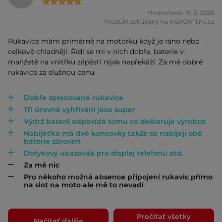
Hodnotené: 16. 5. 2025
Produkt zakúpený na inSPORTline.cz
Rukavice mám primárně na motorku když je ráno nebo
celkově chladněji. Řídí se mi v nich dobře, baterie v
manžetě na vnitřku zápěstí nijak nepřekáží. Za mě dobré
rukavice za slušnou cenu.
Dobře zpracované rukavice
Tři úrovně vyhřívání jsou super
Výdrž baterií odpovídá tomu co deklaruje výrobce
Nabíječka má dvě koncovky takže se nabíjejí obě
baterie zároveň
Dotykový ukazovák pro displej telefonu atd.
Za mě nic
Pro někoho možná absence připojení rukavic přímo
na slot na moto ale mě to nevadí
Prečítať všetky
Načítať ďalšie