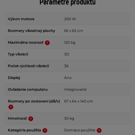
Parametre produktu
Výkon motora
200 W
Rozmery vibračnej plochy
65 x 62 cm
Maximálna nosnosť
120 kg
Typ vibrácií
3D
Počet rýchlosti vibrácií
36
Displej
Áno
Ovládanie computeru
Integrované
Rozmery po zostavení (d/š/v)
67 x 64 x 140 cm
Hmotnosť
30 kg
Kategória použitia
Domáce použitie