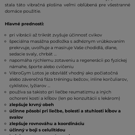
stala táto vibračná plošina veľmi obľúbená pre všestranné
domáce použitie.
Hlavné prednosti:
pri vibrácii až trikrát zvyšuje účinnosť cvikov
špeciálna masážna podložka s adhéznym vrúbkovaním
prekrvuje, uvoľňuje a masíruje Vaše chodidlá, dlane,
sedacie svaly, chrbát ...
napomáha rýchlemu zotaveniu a regenerácii po fyzickej
námahe, športe alebo cvičeniu
VibroGym Lotos je obzvlášť vhodný ako počiatočná
alebo záverečná fáza tréningu bežcov, inline korčuliarov,
cyklistov, lyžiarov ...
používa sa takisto pri liečbe reumatizmu a iných
ochorení kostí a klĺbov (len po konzultácii s lekárom)
zlepšuje krvný obeh
účinne pôsobí pri liečbe, bolesti a stuhlosti kĺbov a
svalov
zlepšuje rovnováhu a koordináciu
účinný v boji s celulitídou