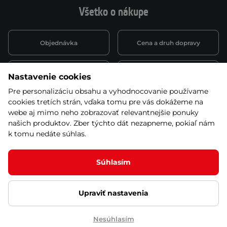
Všetko o nákupe
Objednávka
Cena a druh dopravy
Spôsob platby
Vernostný systém
Nastavenie cookies
Pre personalizáciu obsahu a vyhodnocovanie používame
cookies tretích strán, vďaka tomu pre vás dokážeme na
Montáž a servis
Reklamácie a záruka
webe aj mimo neho zobrazovať relevantnejšie ponuky
našich produktov. Zber týchto dát nezapneme, pokiaľ nám
k tomu nedáte súhlas.
Kariéra
Obchodné podmienky
Súhlasím
Ľutujeme, ale tento produkt už nie je zaradený v
našej ponuke
Upraviť nastavenia
© 2026 Stores inSPORTline SK, s.r.o. Všetky práva vyhradené
Ochrana osobných údajov
Nastavenie cookies
Nesúhlasím