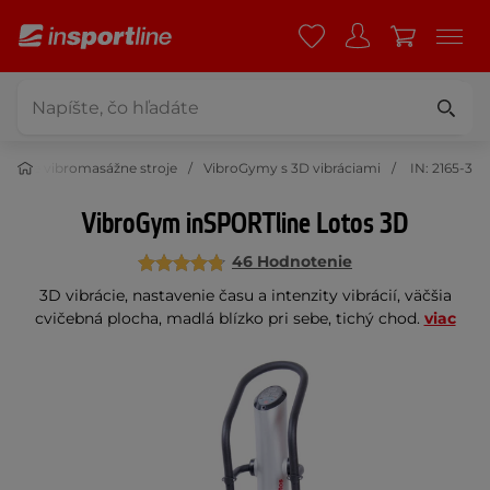
máce vibromasážne stroje
VibroGymy s 3D vibráciami
IN: 2165-3
VibroGym inSPORTline Lotos 3D
46 Hodnotenie
3D vibrácie, nastavenie času a intenzity vibrácií, väčšia
cvičebná plocha, madlá blízko pri sebe, tichý chod.
viac