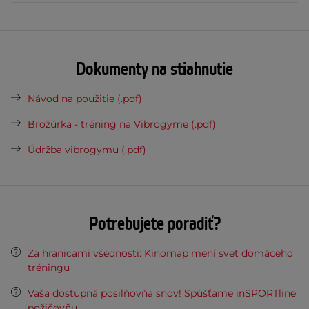
Dokumenty na stiahnutie
Návod na použitie (.pdf)
Brožúrka - tréning na Vibrogyme (.pdf)
Údržba vibrogymu (.pdf)
Potrebujete poradiť?
Za hranicami všednosti: Kinomap mení svet domáceho
tréningu
Vaša dostupná posilňovňa snov! Spúšťame inSPORTline
požičovňu