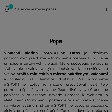
Garancia vrátenia peňazí
Popis
Vibračná plošina inSPORTline Lotos
je ideálnym
pomocníkom pre domáce formovanie postavy. Funguje na
princípe intenzívnych vibrácií, ktoré spôsobujú reflexívne
sťahovanie svalov a tým dochádza k precvičovaniu
svalov.
Stačí 5 min státia s mierne pokrčenými kolenami
a výsledky sa okamžite dostavia. Na VibroGyme
inSPORTline Lotos je možné precvičovať celé telo
pomocou špeciálnych cvikov. Jednotlivé cviky sú detailne
popísané v priloženom návode. Pomáha k rýchlemu a
efektívnemu formovaniu postavy a redukcii váhy. Cvičenie
na vibromasážnom stroji inSPORTline Lotos je bezpečné,
efektívne a časovo nenáročné. Toto sú dôvody, prečo sa