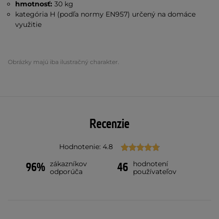
hmotnosť:
30 kg
kategória H (podľa normy EN957) určený na domáce
využitie
Obrázky majú iba ilustračný charakter.
Recenzie
Hodnotenie: 4.8
zákazníkov
hodnotení
96%
46
odporúča
používateľov