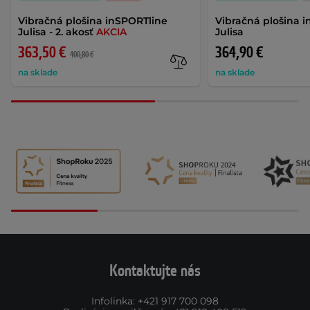
Vibračná plošina inSPORTline
Vibračná plošina 
Julisa - 2. akosť
AKCIA
Julisa
363,50 €
364,90 €
400,80 €
na sklade
na sklade
Kontaktujte nás
Infolinka
:
+421 917 700 098