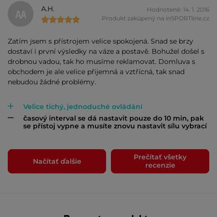
A.H.
Hodnotené: 14. 1. 2016
AA
Produkt zakúpený na inSPORTline.cz
Zatím jsem s přístrojem velice spokojená. Snad se brzy
dostaví i první výsledky na váze a postavě. Bohužel došel s
drobnou vadou, tak ho musíme reklamovat. Domluva s
obchodem je ale velice přijemná a vztřícná, tak snad
nebudou žádné problémy.
Velice tichý, jednoduché ovládání
časový interval se dá nastavit pouze do 10 min, pak
se přístoj vypne a musíte znovu nastavit sílu vybrací
Prečítať všetky
Načítať ďalšie
recenzie