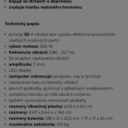
bojuje so stresom a depresiou
zvyšuje tvorbu rastového hormónu
Technický popis:
princíp
3D +
vibrácií pre vysoko efektívne precvičenie
všetkých svalových partií
výkon motora:
200 W
frekvencia vibrácií:
5,86 - 13,7 Hz
50 stupňov nastavenia vibrácií
amplitúda:
3 mm
LED displej
computer zobrazuje:
program, čas a rýchlosť
nastavenie času a intenzity vibrácií
povrch podložky gumový s adhéznym vrúbkovaním
súčasťou návodu sú inštrukcie k cvičeniu
systém vyrovnania nerovnosti podlahy
rozmery vibračnej plochy:
d 65 x š 62 cm
rozmery:
d 67 x š 64 x v 140 cm
rozmery balenia:
128 x 31 x 25,5 cm + 71 x 71 x 24 cm
maximálne zaťaženie:
120 kg